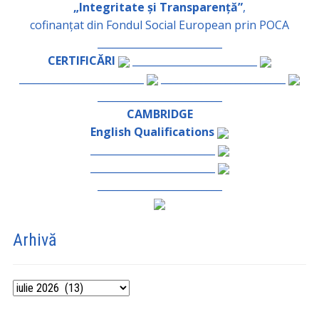
„Integritate și Transparență”
,
cofinanțat din Fondul Social European prin POCA
_________________________
CERTIFICĂRI
_________________________
_________________________
_________________________
_________________________
CAMBRIDGE
English Qualifications
_________________________
_________________________
_________________________
Arhivă
Arhivă