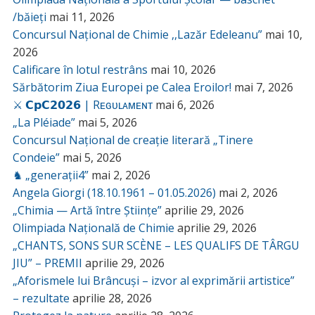
/băieți
mai 11, 2026
Concursul Național de Chimie ,,Lazăr Edeleanu”
mai 10,
2026
Calificare în lotul restrâns
mai 10, 2026
Sărbătorim Ziua Europei pe Calea Eroilor!
mai 7, 2026
⚔️ 𝗖𝗽𝗖𝟮𝟬𝟮𝟲 | Rᴇɢᴜʟᴀᴍᴇɴᴛ
mai 6, 2026
„La Pléiade”
mai 5, 2026
Concursul Național de creație literară „Tinere
Condeie”
mai 5, 2026
♞ „generații4”
mai 2, 2026
Angela Giorgi (18.10.1961 – 01.05.2026)
mai 2, 2026
„Chimia — Artă între Științe”
aprilie 29, 2026
Olimpiada Națională de Chimie
aprilie 29, 2026
„CHANTS, SONS SUR SCÈNE – LES QUALIFS DE TÂRGU
JIU” – PREMII
aprilie 29, 2026
„Aforismele lui Brâncuși – izvor al exprimării artistice”
– rezultate
aprilie 28, 2026