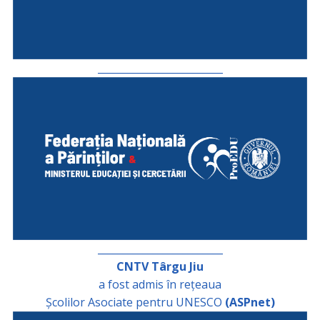
_________________________
_________________________
CNTV Târgu Jiu
a fost admis în rețeaua
Școlilor Asociate pentru UNESCO
(ASPnet)