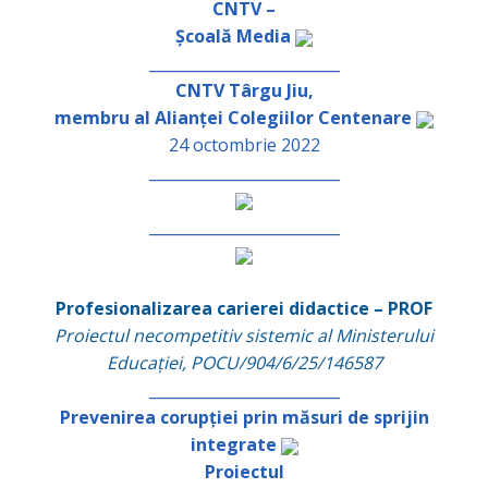
CNTV –
Școală Media
_________________________
CNTV Târgu Jiu,
membru al Alianței Colegiilor Centenare
24 octombrie 2022
_________________________
_________________________
Profesionalizarea carierei didactice – PROF
Proiectul necompetitiv sistemic al Ministerului
Educației, POCU/904/6/25/146587
_________________________
Prevenirea corupției prin măsuri de sprijin
integrate
Proiectul