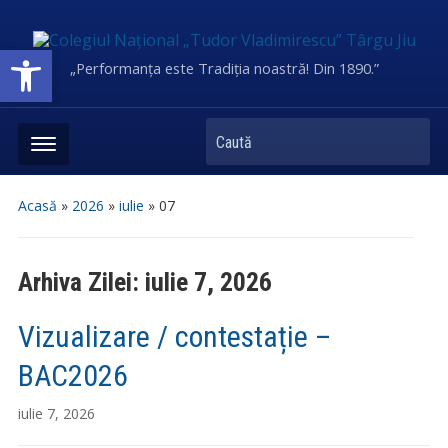
Deschide bara de unelte
„Performanța este Tradiția noastră! Din 1890.”
Caută
Acasă
»
2026
»
iulie
»
07
Arhiva Zilei:
iulie 7, 2026
Vizualizare / contestație –
BAC2026
iulie 7, 2026