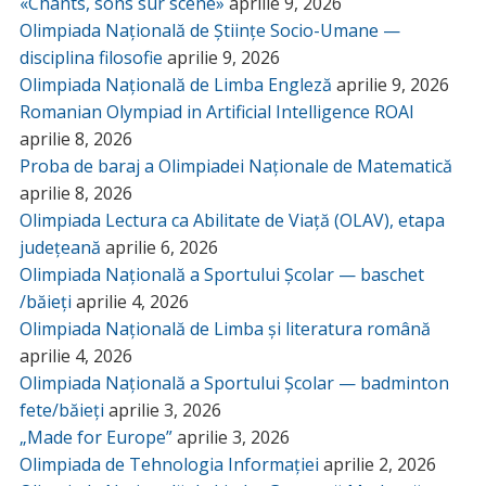
«Chants, sons sur scène»
aprilie 9, 2026
Olimpiada Națională de Științe Socio-Umane —
disciplina filosofie
aprilie 9, 2026
Olimpiada Națională de Limba Engleză
aprilie 9, 2026
Romanian Olympiad in Artificial Intelligence ROAI
aprilie 8, 2026
Proba de baraj a Olimpiadei Naționale de Matematică
aprilie 8, 2026
Olimpiada Lectura ca Abilitate de Viață (OLAV), etapa
județeană
aprilie 6, 2026
Olimpiada Națională a Sportului Școlar — baschet
/băieți
aprilie 4, 2026
Olimpiada Națională de Limba și literatura română
aprilie 4, 2026
Olimpiada Națională a Sportului Școlar — badminton
fete/băieți
aprilie 3, 2026
„Made for Europe”
aprilie 3, 2026
Olimpiada de Tehnologia Informației
aprilie 2, 2026