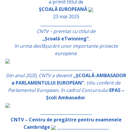
a primit titlul de
ȘCOALĂ EUROPEANĂ
23 mai 2025
_________________________
CNTV – premiat cu titlul de
„Școală eTwinning”
,
în urma desfășurării unor importante proiecte
europene
.
_________________________
Din anul 2020, CNTV a devenit
„ȘCOALĂ-AMBASADOR
a PARLAMENTULUI EUROPEAN”
,
titlu conferit de
Parlamentul European, în cadrul Concursului
EPAS –
Școli Ambasador
.
_________________________
CNTV – Centru de pregătire pentru examenele
Cambridge
_________________________