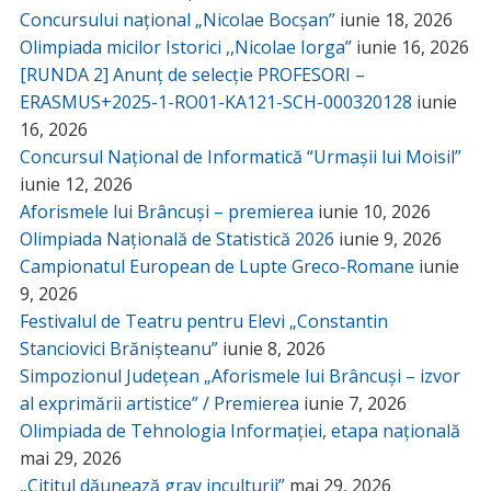
Concursului național „Nicolae Bocșan”
iunie 18, 2026
Olimpiada micilor Istorici ,,Nicolae Iorga”
iunie 16, 2026
[RUNDA 2] Anunț de selecție PROFESORI –
ERASMUS+2025-1-RO01-KA121-SCH-000320128
iunie
16, 2026
Concursul Național de Informatică “Urmașii lui Moisil”
iunie 12, 2026
Aforismele lui Brâncuși – premierea
iunie 10, 2026
Olimpiada Națională de Statistică 2026
iunie 9, 2026
Campionatul European de Lupte Greco-Romane
iunie
9, 2026
Festivalul de Teatru pentru Elevi „Constantin
Stanciovici Brănișteanu”
iunie 8, 2026
Simpozionul Județean „Aforismele lui Brâncuși – izvor
al exprimării artistice” / Premierea
iunie 7, 2026
Olimpiada de Tehnologia Informației, etapa națională
mai 29, 2026
„Cititul dăunează grav inculturii”
mai 29, 2026