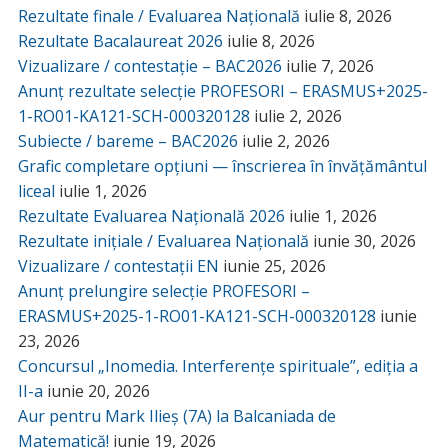
Rezultate finale / Evaluarea Națională
iulie 8, 2026
Rezultate Bacalaureat 2026
iulie 8, 2026
Vizualizare / contestație – BAC2026
iulie 7, 2026
Anunț rezultate selecție PROFESORI – ERASMUS+2025-
1-RO01-KA121-SCH-000320128
iulie 2, 2026
Subiecte / bareme – BAC2026
iulie 2, 2026
Grafic completare opțiuni — înscrierea în învățământul
liceal
iulie 1, 2026
Rezultate Evaluarea Națională 2026
iulie 1, 2026
Rezultate inițiale / Evaluarea Națională
iunie 30, 2026
Vizualizare / contestații EN
iunie 25, 2026
Anunț prelungire selecție PROFESORI –
ERASMUS+2025-1-RO01-KA121-SCH-000320128
iunie
23, 2026
Concursul „Inomedia. Interferențe spirituale”, ediția a
II-a
iunie 20, 2026
Aur pentru Mark Ilieș (7A) la Balcaniada de
Matematică!
iunie 19, 2026