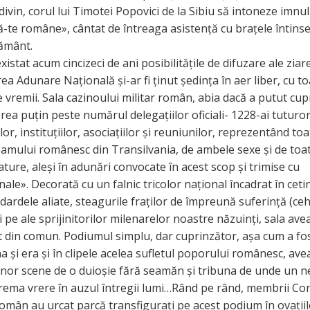
 divin, corul lui Timotei Popovici de la Sibiu să intoneze imnul
-te române», cântat de întreaga asistență cu brațele întinse
ământ.
existat acum cincizeci de ani posibilitățile de difuzare ale ziar
ea Adunare Națională și-ar fi ținut ședința în aer liber, cu t
e vremii. Sala cazinoului militar român, abia dacă a putut cu
rea puțin peste numărul delegațiilor oficiali- 1228-ai tuturo
lor, instituțiilor, asociațiilor și reuniunilor, reprezentând to
eamului românesc din Transilvania, de ambele sexe și de toa
ture, aleși în adunări convocate în acest scop și trimise cu
ale». Decorată cu un falnic tricolor național încadrat în ceti
ndardele aliate, steagurile fraților de împreună suferință (ceh
i pe ale sprijinitorilor milenarelor noastre năzuinți, sala ave
it din comun. Podiumul simplu, dar cuprinzător, așa cum a fo
 și era și în clipele acelea sufletul poporului românesc, avea
nor scene de o duioșie fără seamăn și tribuna de unde un n
rema vrere în auzul întregii lumi…Rând pe rând, membrii Cons
omân au urcat parcă transfigurați pe acest podium în ovațiil