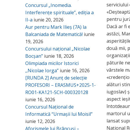
serviciului
Concursul „Inomedia.
«Deșteaptă
Interferențe spirituale”, ediția a
pentru jur
II-a
iunie 20, 2026
Dacă ar fi 
Aur pentru Mark Ilieș (7A) la
astăzi, Mar
Balcaniada de Matematică!
iunie
asperitățil
19, 2026
două mii, p
Concursului național „Nicolae
organizații
Bocșan”
iunie 18, 2026
păturile n
Olimpiada micilor Istorici
vârstele ma
,,Nicolae Iorga”
iunie 16, 2026
«credențion
[RUNDA 2] Anunț de selecție
alături sti
PROFESORI – ERASMUS+2025-1-
iugoslav) ș
RO01-KA121-SCH-000320128
aspect ieș
iunie 16, 2026
întotdeauna
Concursul Național de
martorul u
Informatică “Urmașii lui Moisil”
lansat sup
iunie 12, 2026
Național R
Aforismele lui Brâncuși –