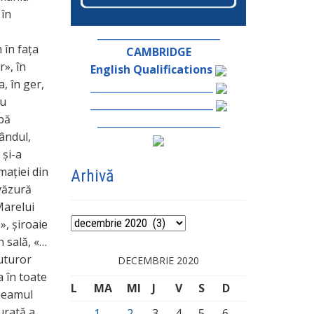
 în
_________________________
 în fața
CAMBRIDGE
r», în
English Qualifications
, în ger,
_________________________
iu
_________________________
pă
_________________________
ândul,
și-a
mației din
Arhivă
văzură
Marelui
Arhivă
», șiroaie
n sală, «…
tuturor
DECEMBRIE 2020
a în toate
L
MA
MI
J
V
S
D
 neamul
urată a
1
2
3
4
5
6