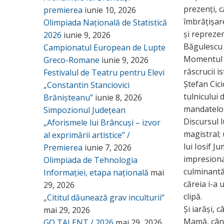
prezenți, 
premierea
iunie 10, 2026
îmbrățișar
Olimpiada Națională de Statistică
și repreze
2026
iunie 9, 2026
Băgulescu 
Campionatul European de Lupte
Momentul e
Greco-Romane
iunie 9, 2026
răscrucii is
Festivalul de Teatru pentru Elevi
Ștefan Cic
„Constantin Stanciovici
tulnicului 
Brănișteanu”
iunie 8, 2026
mandatelor
Simpozionul Județean
Discursul l
„Aforismele lui Brâncuși – izvor
magistral; 
al exprimării artistice” /
lui Iosif J
Premierea
iunie 7, 2026
impresionan
Olimpiada de Tehnologia
culminantă 
Informației, etapa națională
mai
căreia i-a 
29, 2026
clipă.
„Cititul dăunează grav inculturii”
Și iarăși, 
mai 29, 2026
Mamă, când
GO TALENT / 2026
mai 29, 2026