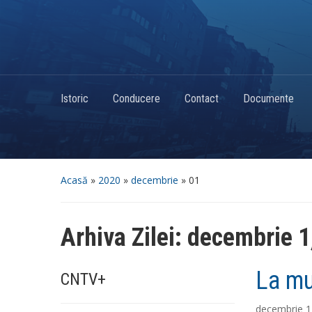
Istoric
Conducere
Contact
Documente
Acasă
»
2020
»
decembrie
»
01
Arhiva Zilei:
decembrie 1
La mu
CNTV+
decembrie 1