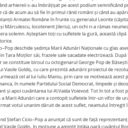
când arhiereii s-au îmbrățișat pe acest podium semnificând p
e că de acum au să fie în primul rând români și când au apăru
ntanții Armatei Române în frunte cu generalul Leonte (căpit
și Mărculescu, locotenent Jileriu), un ochi n-a rămas neumez
ra solemn. Așteptam toți cu sufletele la gură, această clipă
torice.
io–Pop deschide ședința Marii Adunări Naționale cu glas as
din Țara Moților săi, frazele sale sacadate electrizează. După
 se constituie biroul cu octogenarul George Pop de Băsești 
ui Vasile Goldiș, cu care prezintă adunării proiectul de rezolu
urmează cel al lui Iuliu Maniu, prin care se motivează acest p
umanca, în numele Partidului Social Democrat, limpede și deo
t și apoi cuvântarea lui Al.Vaida Voievod. Tot în tot a fost 
a Marii Adunări care a contopit sufletele într-un vifor de ura
urmat votul unanim dăruit de acest suflet, neamului întregit 
când Ștefan Cicio–Pop a anunțat că sunt de față reprezentanț
 Vasile Goldiș, în moțiune a amintit întâia oară cuvântul R