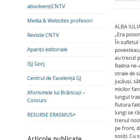
absolvențiCNTV
Media & Websites profesori
ALBA IULIA
„Era posom
Reviste CNTV
În sufletul
Apariții editoriale
povesteau, 
au trecut 
IȘJ Gorj
Radna ne-a
straie de s
Centrul de Excelență GJ
jucăuși, să
micilor fan
Aforismele lui Brâncuși –
lungul tras
Concurs
flutura fal
lungi se ră
RESURSE ERASMUS+
trenul nost
pe front, d
sosiți. Cu 
Articole publicate