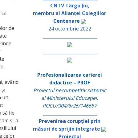
CNTV Târgu Jiu,
 ca
membru al Alianței Colegiilor
Centenare
elor de
24 octombrie 2022
oate
_________________________
prinde
r
_________________________
ate
te
Profesionalizarea carierei
ni, având
didactice – PROF
 și
Proiectul necompetitiv sistemic
a un
al Ministerului Educației,
st
POCU/904/6/25/146587
 să fie
_________________________
eam și-a
Prevenirea corupției prin
iliului
măsuri de sprijin integrate
e celor
Proiectul