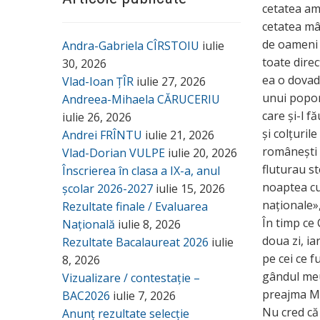
cetatea ama
cetatea mâ
de oameni c
Andra-Gabriela CÎRSTOIU
iulie
toate direc
30, 2026
ea o dovad
Vlad-Ioan ȚÎR
iulie 27, 2026
unui popor 
Andreea-Mihaela CĂRUCERIU
care și-l f
iulie 26, 2026
și colțuril
Andrei FRÎNTU
iulie 21, 2026
românești a
Vlad-Dorian VULPE
iulie 20, 2026
fluturau st
Înscrierea în clasa a IX-a, anul
noaptea cu
școlar 2026-2027
iulie 15, 2026
naționale»
Rezultate finale / Evaluarea
În timp ce
Națională
iulie 8, 2026
doua zi, ia
Rezultate Bacalaureat 2026
iulie
pe cei ce f
8, 2026
gândul meu 
Vizualizare / contestație –
preajma Ma
BAC2026
iulie 7, 2026
Nu cred că 
Anunț rezultate selecție