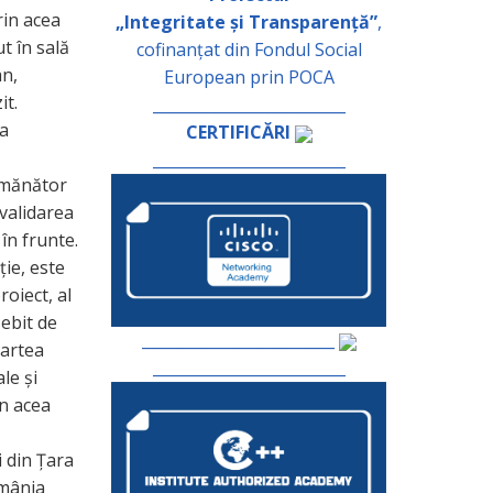
rin acea
„Integritate și Transparență”
,
t în sală
cofinanțat din Fondul Social
an,
European prin POCA
it.
_________________________
 a
CERTIFICĂRI
_________________________
emănător
 validarea
în frunte.
ție, este
roiect, al
sebit de
_________________________
partea
_________________________
le și
în acea
i din Țara
omânia