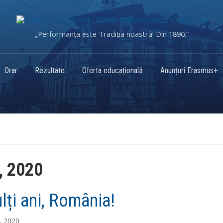
„Performanța este Tradiția noastră! Din 1890.”
Orar
Rezultate
Oferta educațională
Anunțuri Erasmus+
, 2020
lți ani, România!
, 2020