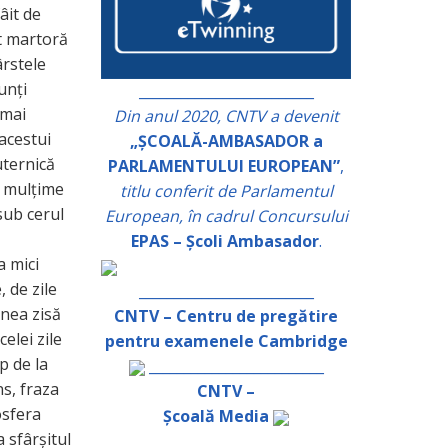
âit de
st martoră
ârstele
unți
_________________________
 mai
Din anul 2020, CNTV a devenit
 acestui
„ȘCOALĂ-AMBASADOR a
uternică
PARLAMENTULUI EUROPEAN”
,
o mulțime
titlu conferit de Parlamentul
sub cerul
European, în cadrul Concursului
EPAS – Școli Ambasador
.
a mici
, de zile
_________________________
unea zisă
CNTV – Centru de pregătire
elei zile
pentru examenele Cambridge
p de la
_________________________
ns, fraza
CNTV –
osfera
Școală Media
a sfârșitul
_________________________