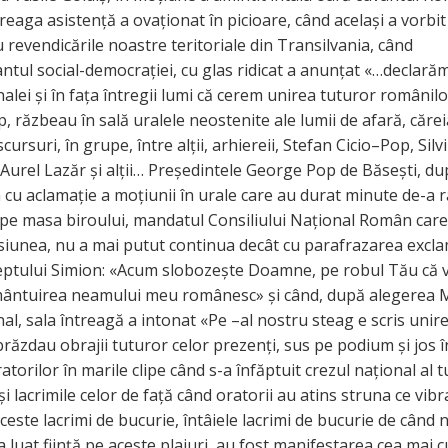
reaga asistență a ovaționat în picioare, când același a vorbit
 revendicările noastre teritoriale din Transilvania, când
ntul social-democrației, cu glas ridicat a anunțat «…declarăm
alei și în fața întregii lumi că cerem unirea tuturor românilo
p, răzbeau în sală uralele neostenite ale lumii de afară, căreia
scursuri, în grupe, între alții, arhiereii, Stefan Cicio–Pop, Silv
Aurel Lazăr și alții… Președintele George Pop de Băsești, du
 cu aclamație a moțiunii în urale care au durat minute de-a r
e masa biroului, mandatul Consiliului Național Român care 
isiunea, nu a mai putut continua decât cu parafrazarea excla
reptului Simion: «Acum slobozește Doamne, pe robul Tău că 
mântuirea neamului meu românesc» și când, după alegerea 
al, sala întreagă a intonat «Pe –al nostru steag e scris unire
brăzdau obrajii tuturor celor prezenți, sus pe podium și jos î
ratorilor în marile clipe când s-a înfăptuit crezul național al 
i lacrimile celor de față când oratorii au atins struna ce vibr
aceste lacrimi de bucurie, întâiele lacrimi de bucurie de când
luat ființă pe aceste plaiuri, au fost manifestarea cea mai c