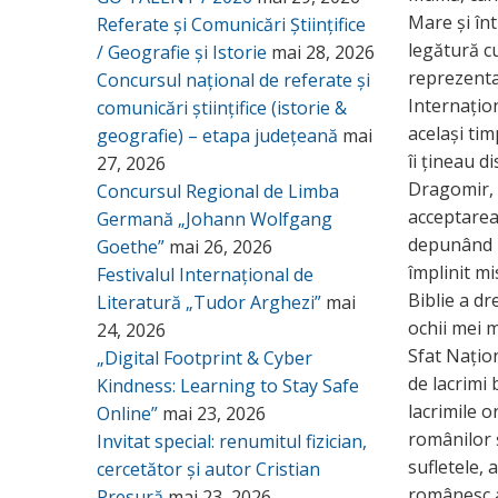
Mare și înt
Referate și Comunicări Științifice
legătură cu
/ Geografie și Istorie
mai 28, 2026
reprezenta
Concursul național de referate și
Internațion
comunicări științifice (istorie &
același tim
geografie) – etapa județeană
mai
îi țineau di
27, 2026
Dragomir, 
Concursul Regional de Limba
acceptarea
Germană „Johann Wolfgang
depunând p
Goethe”
mai 26, 2026
împlinit m
Festivalul Internațional de
Biblie a d
Literatură „Tudor Arghezi”
mai
ochii mei 
24, 2026
Sfat Națion
„Digital Footprint & Cyber
de lacrimi 
Kindness: Learning to Stay Safe
lacrimile o
Online”
mai 23, 2026
românilor ș
Invitat special: renumitul fizician,
sufletele, 
cercetător și autor Cristian
românesc a 
Presură
mai 23, 2026