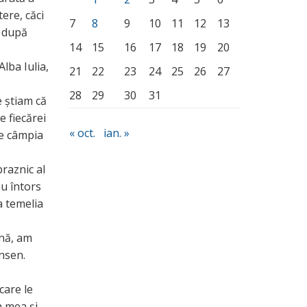
tere, căci
7
8
9
10
11
12
13
s după
14
15
16
17
18
19
20
Alba Iulia,
21
22
23
24
25
26
27
28
29
30
31
e știam că
e fiecărei
« oct.
ian. »
pe câmpia
praznic al
au întors
a temelia
ină, am
ensen.
care le
a mea și