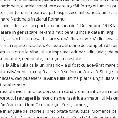
 naționale, a acelei conștiințe care a grăit întregei lumi cu pu
 conștiinței unui neam de patrusprezece milioane…» am scri
are Națională în ziarul Românul.
echile celor care au participat în ziua de 1 Decembrie 1918 la 
 afară în ger și care ne-am simțit pentru întâia dată în larg,
ți, au sorbit cu nesaț fiecare scenă, fiecare vorbă din ceea c
e mai repete niciodată. Această atitudine de completă dăruir
ețului act de la Alba Iulia a imprimat adunării din sală și de 
 seninătate, demnitate, măreție, maiestate.
ră la Alba Iulia ca la un praznic – a și fost cu adevărat mare 
ransilvăneni – ca după aceea să se întoarcă acasă. Și toți s-
 acasă, căci puseseră la Alba Iulia ultima piatră unghiulară l
ațional român.
rast al învierii unui popor, seara când vremea intrase în mo
începutul retragerii jalnice dinspre răsărit a armatei lui Mak
ămășița unei lumi în dispariție. Zori și amurg.
 înlănțuite de istorie și precipitate tumultuos. Momente pe 
singură dată și pe care nu le poți uita. Cele trăite de generați