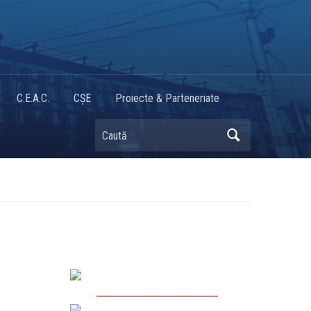
C.E.A.C.
CȘE
Proiecte & Parteneriate
Caută
_________________________