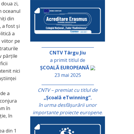
 doua zi,
în oceanul
iți din
 a fost și
itică a
 viitor pe
_________________________
traturile
CNTV Târgu Jiu
v părțile
a primit titlul de
icii
ȘCOALĂ EUROPEANĂ
tenit nici
23 mai 2025
științei
_________________________
CNTV – premiat cu titlul de
 de a
„Școală eTwinning”
,
nconjura
în urma desfășurării unor
am în
importante proiecte europene
.
ie, în
ea din 1