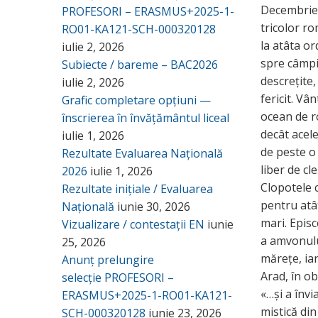
Decembrie 
PROFESORI – ERASMUS+2025-1-
tricolor ro
RO01-KA121-SCH-000320128
la atâta or
iulie 2, 2026
spre câmpia
Subiecte / bareme – BAC2026
descrețite,
iulie 2, 2026
fericit. Vâ
Grafic completare opțiuni —
ocean de ro
înscrierea în învățământul liceal
decât acele
iulie 1, 2026
de peste o
Rezultate Evaluarea Națională
liber de cl
2026
iulie 1, 2026
Clopotele c
Rezultate inițiale / Evaluarea
pentru atât
Națională
iunie 30, 2026
mari. Epis
Vizualizare / contestații EN
iunie
a amvonulu
25, 2026
mărețe, iar
Anunț prelungire
Arad, în ob
selecție PROFESORI –
«…și a înv
ERASMUS+2025-1-RO01-KA121-
mistică din
SCH-000320128
iunie 23, 2026