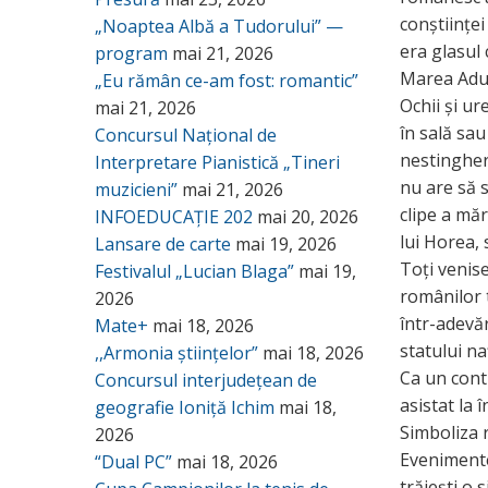
conștiinței
„Noaptea Albă a Tudorului” —
era glasul
program
mai 21, 2026
Marea Adun
„Eu rămân ce-am fost: romantic”
Ochii și ur
mai 21, 2026
în sală sau
Concursul Național de
nestingheri
Interpretare Pianistică „Tineri
nu are să s
muzicieni”
mai 21, 2026
clipe a măr
INFOEDUCAȚIE 202
mai 20, 2026
lui Horea,
Lansare de carte
mai 19, 2026
Toți venise
Festivalul „Lucian Blaga”
mai 19,
românilor t
2026
într-adevăr
Mate+
mai 18, 2026
statului n
,,Armonia științelor”
mai 18, 2026
Ca un cont
Concursul interjudețean de
asistat la 
geografie Ioniță Ichim
mai 18,
Simboliza r
2026
Evenimente
“Dual PC”
mai 18, 2026
trăiești o 