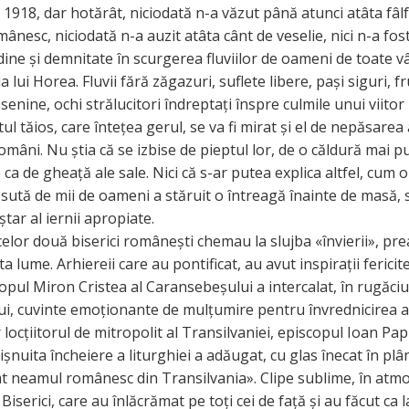
1918, dar hotărât, niciodată n-a văzut până atunci atâta fâlf
mânesc, niciodată n-a auzit atâta cânt de veselie, nici n-a fo
dine și demnitate în scurgerea fluviilor de oameni de toate v
 lui Horea. Fluvii fără zăgazuri, suflete libere, pași siguri, fr
 senine, ochi strălucitori îndreptați înspre culmile unui viitor
ntul tăios, care întețea gerul, se va fi mirat și el de nepăsarea
mâni. Nu știa că se izbise de pieptul lor, de o căldură mai p
 ca de gheață ale sale. Nici că s-ar putea explica altfel, cum 
 sută de mii de oameni a stăruit o întreagă înainte de masă, 
eștar al iernii apropiate.
elor două biserici românești chemau la slujba «învierii», pre
a lume. Arhiereii care au pontificat, au avut inspirații fericite
copul Miron Cristea al Caransebeșului a intercalat, în rugăci
i, cuvinte emoționante de mulțumire pentru învrednicirea ac
 locțiitorul de mitropolit al Transilvaniei, episcopul Ioan Pap
ișnuita încheiere a liturghiei a adăugat, cu glas înecat în plâ
iat neamul românesc din Transilvania». Clipe sublime, în atm
 Biserici, care au înlăcrămat pe toți cei de față și au făcut ca l