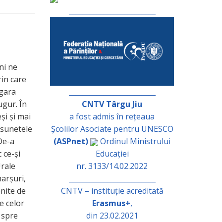
_________________________
ni ne
rin care
_________________________
 gara
CNTV Târgu Jiu
ugur. În
a fost admis în rețeaua
și și mai
Școlilor Asociate pentru UNESCO
n sunetele
(ASPnet)
Ordinul Ministrului
 De-a
Educației
 ce-și
nr. 3133/14.02.2022
Urale
_________________________
marșuri,
CNTV – instituție acreditată
enite de
Erasmus+
,
e celor
din 23.02.2021
 spre