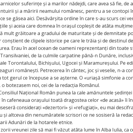
rnicelor suferințe și a marilor nădejdi, care avea să fie, de a
ntuirii și a măririi neamului românesc, pentru a se contopi 
e se găsea aici. Desăvârșita ordine în care s-au scurs cei ven
țiile și aceia care domnea în orașul copleșit de atâta mulțime,
ă mult grăitoare a gradului de maturitate și de demnitate pol
conștient de clipele istorice pe care le trăia și de destinul de
ăurea. Erau în acel ocean de oameni reprezentanți din toate s
e Transilvaniei, de la culmile carpatine până-n Dunăre, inclusi
le Torontalului, Bichișului, Ugocei și Maramureșului. Pe edif
eaguri românești. Petrecerea în cântec, joc și veselie, n-a con
 tot gerul ce începuse a se așterne. O «uriașă simfonie a con
, o botezasem noi, cei de la redacția Românul.
 Consiliul Național Român punea la cale amănuntele ședinței
r în cafeneaua orașului toată dragostea celor «de acasă» îi î
useseră considerați «dezertori» și «refugiați», eu mai descifr
și altceva din nenumăratele scrisori ce ne sosiseră la redacț
rii Adunări de la hotarele etnice.
zorii vreunei zile să mai fi văzut atâta lume în Alba Iulia, ca c