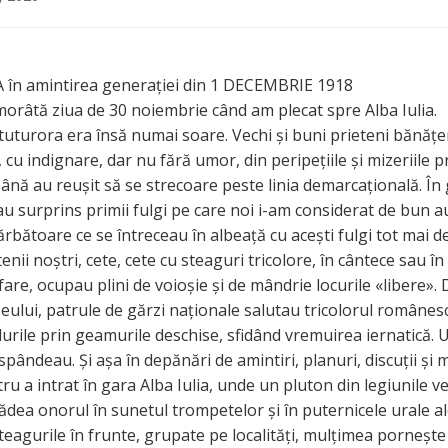
 în amintirea generației din 1 DECEMBRIE 1918
orâtă ziua de 30 noiembrie când am plecat spre Alba Iulia.
 tuturora era însă numai soare. Vechi și buni prieteni bănățe
cu indignare, dar nu fără umor, din peripețiile și mizeriile p
până au reușit să se strecoare peste linia demarcațională. În
u surprins primii fulgi pe care noi i-am considerat de bun a
ărbătoare ce se întreceau în albeață cu acești fulgi tot mai de
tenii noștri, cete, cete cu steaguri tricolore, în cântece sau î
fare, ocupau plini de voioșie și de mândrie locurile «libere».
eului, patrule de gărzi naționale salutau tricolorul românesc
durile prin geamurile deschise, sfidând vremuirea iernatică. 
spândeau. Și așa în depănări de amintiri, planuri, discuții și 
ru a intrat în gara Alba Iulia, unde un pluton din legiunile v
ădea onorul în sunetul trompetelor și în puternicele urale al
steagurile în frunte, grupate pe localități, mulțimea pornește