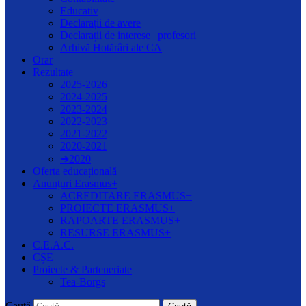
Educativ
Declarații de avere
Declarații de interese | profesori
Arhivă Hotărâri ale CA
Orar
Rezultate
2025-2026
2024-2025
2023-2024
2022-2023
2021-2022
2020-2021
➔2020
Oferta educațională
Anunțuri Erasmus+
ACREDITARE ERASMUS+
PROIECTE ERASMUS+
RAPOARTE ERASMUS+
RESURSE ERASMUS+
C.E.A.C.
CȘE
Proiecte & Parteneriate
Tea-Borgs
Caută