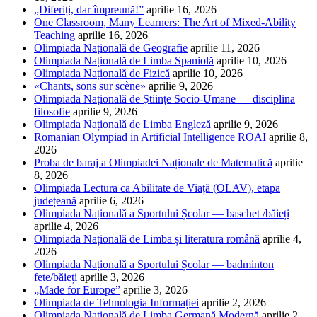
„Diferiți, dar împreună!”
aprilie 16, 2026
One Classroom, Many Learners: The Art of Mixed-Ability
Teaching
aprilie 16, 2026
Olimpiada Națională de Geografie
aprilie 11, 2026
Olimpiada Națională de Limba Spaniolă
aprilie 10, 2026
Olimpiada Națională de Fizică
aprilie 10, 2026
«Chants, sons sur scène»
aprilie 9, 2026
Olimpiada Națională de Științe Socio-Umane — disciplina
filosofie
aprilie 9, 2026
Olimpiada Națională de Limba Engleză
aprilie 9, 2026
Romanian Olympiad in Artificial Intelligence ROAI
aprilie 8,
2026
Proba de baraj a Olimpiadei Naționale de Matematică
aprilie
8, 2026
Olimpiada Lectura ca Abilitate de Viață (OLAV), etapa
județeană
aprilie 6, 2026
Olimpiada Națională a Sportului Școlar — baschet /băieți
aprilie 4, 2026
Olimpiada Națională de Limba și literatura română
aprilie 4,
2026
Olimpiada Națională a Sportului Școlar — badminton
fete/băieți
aprilie 3, 2026
„Made for Europe”
aprilie 3, 2026
Olimpiada de Tehnologia Informației
aprilie 2, 2026
Olimpiada Națională de Limba Germană Modernă
aprilie 2,