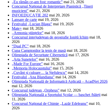
„Eu rămân ce-am fost: romantic”
mai 21, 2026
Concursul Național de Interpretare Pianistică „Tineri
muzicieni”
mai 21, 2026
INFOEDUCAȚIE 202
mai 20, 2026
Lansare de carte
mai 19, 2026
Festivalul „Lucian Blaga”
mai 19, 2026
Mate+
mai 18, 2026
,,Armonia științelor”
mai 18, 2026
Concursul interjudețean de geografie Ioniță Ichim
mai 18,
2026
“Dual PC”
mai 18, 2026
Cupa Campionilor la tenis de masă
mai 18, 2026
Olimpiada de Securitate Cibernetică
mai 17, 2026
„Arta Sunetelor”
mai 16, 2026
„Made For Europe”
mai 16, 2026
„Memoria Holocaustului”
mai 15, 2026
„Cuvânt și culoare… la Ștefulescu”
mai 14, 2026
Festivalul „Ana Blandiana”
mai 14, 2026
Olimpiada Națională de Informatică Aplicată – AcadNet 2026
mai 12, 2026
Concursul județean „Orpheus”
mai 12, 2026
Olimpiada Națională a Sportului Școlar — baschet /băieți
mai
11, 2026
Concursul Național de Chimie ,,Lazăr Edeleanu”
mai 10,
2026