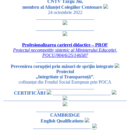
CNTV Târgu Jiu,
membru al Alianței Colegiilor Centenare
24 octombrie 2022
_________________________
_________________________
Profesionalizarea carierei didactice – PROF
Proiectul necompetitiv sistemic al Ministerului Educației,
POCU/904/6/25/146587
_________________________
Prevenirea corupției prin măsuri de sprijin integrate
Proiectul
„Integritate și Transparență”
,
cofinanțat din Fondul Social European prin POCA
_________________________
CERTIFICĂRI
_________________________
_________________________
_________________________
_________________________
CAMBRIDGE
English Qualifications
_________________________