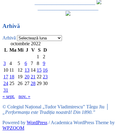
_________________________
_________________________
Arhivă
Arhivă
octombrie 2022
L
Ma
Mi
J
V
S
D
1
2
3
4
5
6
7
8
9
10
11
12
13
14
15
16
17
18
19
20
21
22
23
24
25
26
27
28
29
30
31
« sept.
nov. »
© Colegiul Național „Tudor Vladimirescu” Târgu Jiu │
„Performanța este Tradiția noastră! Din 1890.”
Powered by
WordPress
/ Academica WordPress Theme by
WPZOOM