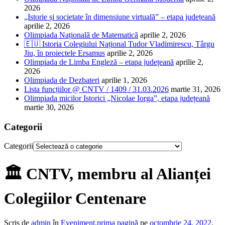
2026
„Istorie și societate în dimensiune virtuală” – etapa județeană
aprilie 2, 2026
Olimpiada Națională de Matematică
aprilie 2, 2026
🇪🇺 Istoria Colegiului Național Tudor Vladimirescu, Târgu
Jiu, în proiectele Ersamus
aprilie 2, 2026
Olimpiada de Limba Engleză – etapa județeană
aprilie 2,
2026
Olimpiada de Dezbateri
aprilie 1, 2026
Lista funcțiilor @ CNTV / 1409 / 31.03.2026
martie 31, 2026
Olimpiada micilor Istorici „Nicolae Iorga”, etapa județeană
martie 30, 2026
Categorii
Categorii
🏛 CNTV, membru al Alianței
Colegiilor Centenare
Scris de
admin
în
Eveniment
,
prima pagină
pe
octombrie 24, 2022
.