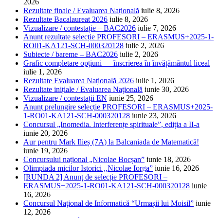
2026
Rezultate finale / Evaluarea Națională
iulie 8, 2026
Rezultate Bacalaureat 2026
iulie 8, 2026
Vizualizare / contestație – BAC2026
iulie 7, 2026
Anunț rezultate selecție PROFESORI – ERASMUS+2025-1-
RO01-KA121-SCH-000320128
iulie 2, 2026
Subiecte / bareme – BAC2026
iulie 2, 2026
Grafic completare opțiuni — înscrierea în învățământul liceal
iulie 1, 2026
Rezultate Evaluarea Națională 2026
iulie 1, 2026
Rezultate inițiale / Evaluarea Națională
iunie 30, 2026
Vizualizare / contestații EN
iunie 25, 2026
Anunț prelungire selecție PROFESORI – ERASMUS+2025-
1-RO01-KA121-SCH-000320128
iunie 23, 2026
Concursul „Inomedia. Interferențe spirituale”, ediția a II-a
iunie 20, 2026
Aur pentru Mark Ilieș (7A) la Balcaniada de Matematică!
iunie 19, 2026
Concursului național „Nicolae Bocșan”
iunie 18, 2026
Olimpiada micilor Istorici ,,Nicolae Iorga”
iunie 16, 2026
[RUNDA 2] Anunț de selecție PROFESORI –
ERASMUS+2025-1-RO01-KA121-SCH-000320128
iunie
16, 2026
Concursul Național de Informatică “Urmașii lui Moisil”
iunie
12, 2026