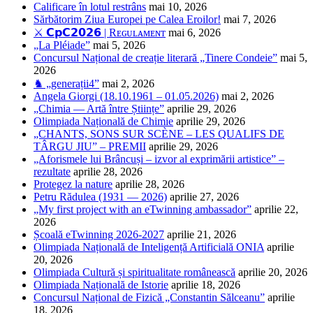
Calificare în lotul restrâns
mai 10, 2026
Sărbătorim Ziua Europei pe Calea Eroilor!
mai 7, 2026
⚔️ 𝗖𝗽𝗖𝟮𝟬𝟮𝟲 | Rᴇɢᴜʟᴀᴍᴇɴᴛ
mai 6, 2026
„La Pléiade”
mai 5, 2026
Concursul Național de creație literară „Tinere Condeie”
mai 5,
2026
♞ „generații4”
mai 2, 2026
Angela Giorgi (18.10.1961 – 01.05.2026)
mai 2, 2026
„Chimia — Artă între Științe”
aprilie 29, 2026
Olimpiada Națională de Chimie
aprilie 29, 2026
„CHANTS, SONS SUR SCÈNE – LES QUALIFS DE
TÂRGU JIU” – PREMII
aprilie 29, 2026
„Aforismele lui Brâncuși – izvor al exprimării artistice” –
rezultate
aprilie 28, 2026
Protegez la nature
aprilie 28, 2026
Petru Rădulea (1931 — 2026)
aprilie 27, 2026
„My first project with an eTwinning ambassador”
aprilie 22,
2026
Școală eTwinning 2026-2027
aprilie 21, 2026
Olimpiada Națională de Inteligență Artificială ONIA
aprilie
20, 2026
Olimpiada Cultură și spiritualitate românească
aprilie 20, 2026
Olimpiada Națională de Istorie
aprilie 18, 2026
Concursul Național de Fizică „Constantin Sălceanu”
aprilie
18, 2026