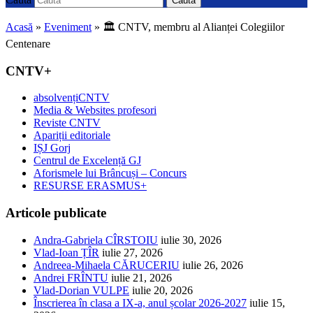
Caută
Acasă
»
Eveniment
»
🏛 CNTV, membru al Alianței Colegiilor
Centenare
CNTV+
absolvențiCNTV
Media & Websites profesori
Reviste CNTV
Apariții editoriale
IȘJ Gorj
Centrul de Excelență GJ
Aforismele lui Brâncuși – Concurs
RESURSE ERASMUS+
Articole publicate
Andra-Gabriela CÎRSTOIU
iulie 30, 2026
Vlad-Ioan ȚÎR
iulie 27, 2026
Andreea-Mihaela CĂRUCERIU
iulie 26, 2026
Andrei FRÎNTU
iulie 21, 2026
Vlad-Dorian VULPE
iulie 20, 2026
Înscrierea în clasa a IX-a, anul școlar 2026-2027
iulie 15,