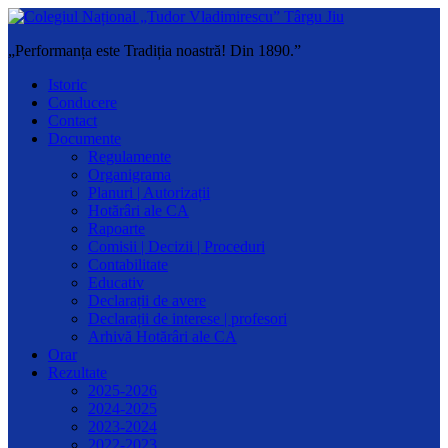
„Performanța este Tradiția noastră! Din 1890.”
Istoric
Conducere
Contact
Documente
Regulamente
Organigrama
Planuri | Autorizații
Hotărâri ale CA
Rapoarte
Comisii | Decizii | Proceduri
Contabilitate
Educativ
Declarații de avere
Declarații de interese | profesori
Arhivă Hotărâri ale CA
Orar
Rezultate
2025-2026
2024-2025
2023-2024
2022-2023