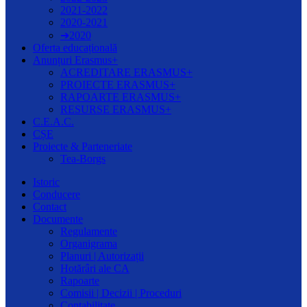
2021-2022
2020-2021
➔2020
Oferta educațională
Anunțuri Erasmus+
ACREDITARE ERASMUS+
PROIECTE ERASMUS+
RAPOARTE ERASMUS+
RESURSE ERASMUS+
C.E.A.C.
CȘE
Proiecte & Parteneriate
Tea-Borgs
Istoric
Conducere
Contact
Documente
Regulamente
Organigrama
Planuri | Autorizații
Hotărâri ale CA
Rapoarte
Comisii | Decizii | Proceduri
Contabilitate