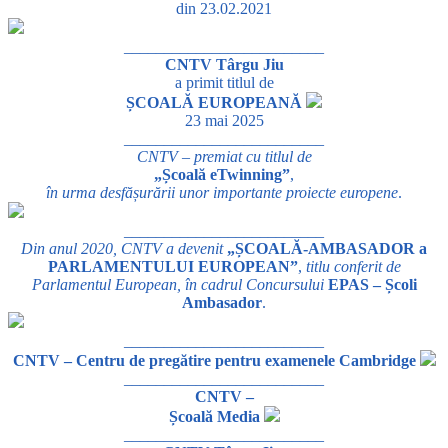
din 23.02.2021
_________________________
CNTV Târgu Jiu
a primit titlul de
ȘCOALĂ EUROPEANĂ
23 mai 2025
_________________________
CNTV – premiat cu titlul de
„Școală eTwinning”
,
în urma desfășurării unor importante proiecte europene
.
_________________________
Din anul 2020, CNTV a devenit
„ȘCOALĂ-AMBASADOR a
PARLAMENTULUI EUROPEAN”
,
titlu conferit de
Parlamentul European, în cadrul Concursului
EPAS – Școli
Ambasador
.
_________________________
CNTV – Centru de pregătire pentru examenele Cambridge
_________________________
CNTV –
Școală Media
_________________________