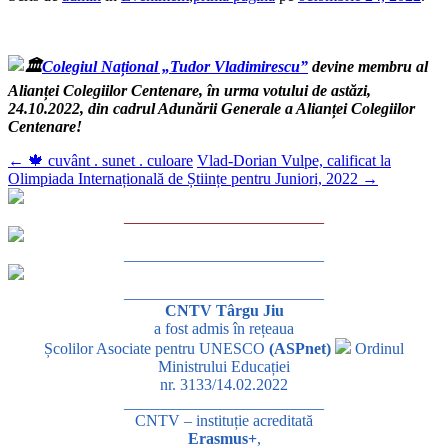
Colegiul Național „Tudor Vladimirescu”
devine membru al
Alianței Colegiilor Centenare, în urma votului de astăzi,
24.10.2022, din cadrul Adunării Generale a Alianței Colegiilor
Centenare!
←
🍁 cuvânt . sunet . culoare
Vlad-Dorian Vulpe, calificat la
Olimpiada Internațională de Științe pentru Juniori, 2022
→
_________________________
_________________________
_________________________
CNTV Târgu Jiu
a fost admis în rețeaua
Școlilor Asociate pentru UNESCO
(ASPnet)
Ordinul
Ministrului Educației
nr. 3133/14.02.2022
_________________________
CNTV – instituție acreditată
Erasmus+
,