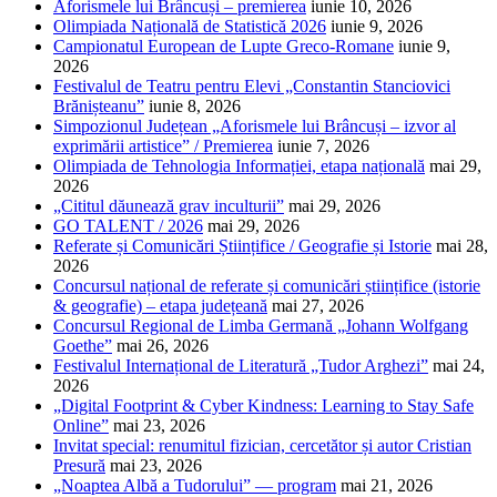
Aforismele lui Brâncuși – premierea
iunie 10, 2026
Olimpiada Națională de Statistică 2026
iunie 9, 2026
Campionatul European de Lupte Greco-Romane
iunie 9,
2026
Festivalul de Teatru pentru Elevi „Constantin Stanciovici
Brănișteanu”
iunie 8, 2026
Simpozionul Județean „Aforismele lui Brâncuși – izvor al
exprimării artistice” / Premierea
iunie 7, 2026
Olimpiada de Tehnologia Informației, etapa națională
mai 29,
2026
„Cititul dăunează grav inculturii”
mai 29, 2026
GO TALENT / 2026
mai 29, 2026
Referate și Comunicări Științifice / Geografie și Istorie
mai 28,
2026
Concursul național de referate și comunicări științifice (istorie
& geografie) – etapa județeană
mai 27, 2026
Concursul Regional de Limba Germană „Johann Wolfgang
Goethe”
mai 26, 2026
Festivalul Internațional de Literatură „Tudor Arghezi”
mai 24,
2026
„Digital Footprint & Cyber Kindness: Learning to Stay Safe
Online”
mai 23, 2026
Invitat special: renumitul fizician, cercetător și autor Cristian
Presură
mai 23, 2026
„Noaptea Albă a Tudorului” — program
mai 21, 2026