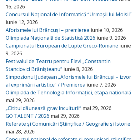
16, 2026
Concursul Național de Informatică “Urmașii lui Moisil”
iunie 12, 2026
Aforismele lui Brâncuși – premierea
iunie 10, 2026
Olimpiada Națională de Statistică 2026
iunie 9, 2026
Campionatul European de Lupte Greco-Romane
iunie
9, 2026
Festivalul de Teatru pentru Elevi „Constantin
Stanciovici Brănișteanu”
iunie 8, 2026
Simpozionul Județean „Aforismele lui Brâncuși – izvor
al exprimării artistice” / Premierea
iunie 7, 2026
Olimpiada de Tehnologia Informației, etapa națională
mai 29, 2026
„Cititul dăunează grav inculturii”
mai 29, 2026
GO TALENT / 2026
mai 29, 2026
Referate și Comunicări Științifice / Geografie și Istorie
mai 28, 2026
Concursul național de referate și comunicări științifice