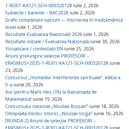
1-RO01-KA121-SCH-000320128
iulie 2, 2026
Subiecte / bareme – BAC2026
iulie 2, 2026
Grafic completare opțiuni — înscrierea în învățământul
liceal
iulie 1, 2026
Rezultate Evaluarea Națională 2026
iulie 1, 2026
Rezultate inițiale / Evaluarea Națională
iunie 30, 2026
Vizualizare / contestații EN
iunie 25, 2026
Anunț prelungire selecție PROFESORI –
ERASMUS+2025-1-RO01-KA121-SCH-000320128
iunie
23, 2026
Concursul „Inomedia. Interferențe spirituale”, ediția a
II-a
iunie 20, 2026
Aur pentru Mark Ilieș (7A) la Balcaniada de
Matematică!
iunie 19, 2026
Concursului național „Nicolae Bocșan”
iunie 18, 2026
Olimpiada micilor Istorici ,,Nicolae Iorga”
iunie 16, 2026
[RUNDA 2] Anunț de selecție PROFESORI –
ERASMUS+2025-1-RO01-KA121-SCH-000320128
iunie