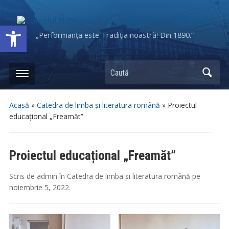
Deschide bara de unelte
„Performanța este Tradiția noastră! Din 1890.”
Caută
Acasă
»
Catedra de limba și literatura română
»
Proiectul
educațional „Freamăt”
Proiectul educațional „Freamăt”
Scris de
admin
în
Catedra de limba și literatura română
pe
noiembrie 5, 2022
.