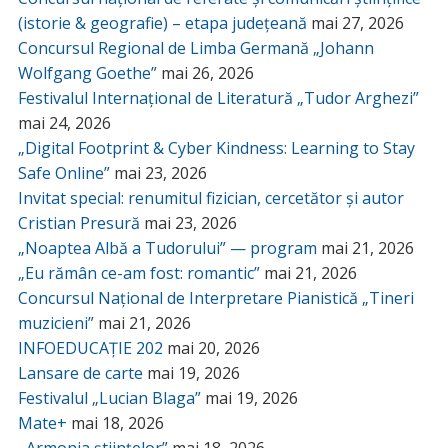
(istorie & geografie) – etapa județeană
mai 27, 2026
Concursul Regional de Limba Germană „Johann
Wolfgang Goethe”
mai 26, 2026
Festivalul Internațional de Literatură „Tudor Arghezi”
mai 24, 2026
„Digital Footprint & Cyber Kindness: Learning to Stay
Safe Online”
mai 23, 2026
Invitat special: renumitul fizician, cercetător și autor
Cristian Presură
mai 23, 2026
„Noaptea Albă a Tudorului” — program
mai 21, 2026
„Eu rămân ce-am fost: romantic”
mai 21, 2026
Concursul Național de Interpretare Pianistică „Tineri
muzicieni”
mai 21, 2026
INFOEDUCAȚIE 202
mai 20, 2026
Lansare de carte
mai 19, 2026
Festivalul „Lucian Blaga”
mai 19, 2026
Mate+
mai 18, 2026
,,Armonia științelor”
mai 18, 2026