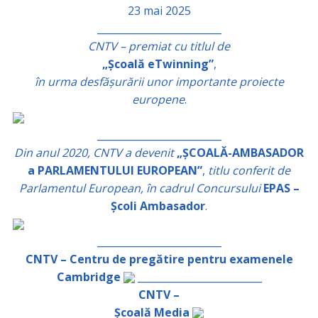
23 mai 2025
_________________________
CNTV – premiat cu titlul de
„Școală eTwinning”
,
în urma desfășurării unor importante proiecte
europene
.
_________________________
Din anul 2020, CNTV a devenit
„ȘCOALĂ-AMBASADOR
a PARLAMENTULUI EUROPEAN”
,
titlu conferit de
Parlamentul European, în cadrul Concursului
EPAS –
Școli Ambasador
.
_________________________
CNTV – Centru de pregătire pentru examenele
Cambridge
_________________________
CNTV –
Școală Media