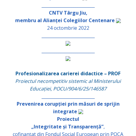
_________________________
CNTV Târgu Jiu,
membru al Alianței Colegiilor Centenare
24 octombrie 2022
_________________________
_________________________
Profesionalizarea carierei didactice – PROF
Proiectul necompetitiv sistemic al Ministerului
Educației, POCU/904/6/25/146587
_________________________
Prevenirea corupției prin măsuri de sprijin
integrate
Proiectul
„Integritate și Transparență”
,
cofinanțat din Fondul Social European prin POCA