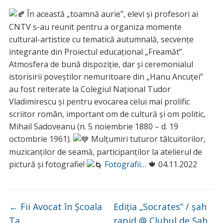
În această „toamnă aurie”, elevi și profesori ai
CNTV s-au reunit pentru a organiza momente
cultural-artistice cu tematică autumnală, secvențe
integrante din Proiectul educațional „Freamăt”.
Atmosfera de bună dispoziție, dar și ceremonialul
istorisirii poveștilor nemuritoare din „Hanu Ancuței”
au fost reiterate la Colegiul Național Tudor
Vladimirescu și pentru evocarea celui mai prolific
scriitor român, important om de cultură și om politic,
Mihail Sadoveanu (n. 5 noiembrie 1880 – d. 19
octombrie 1961).
Mulțumiri tuturor tâlcuitorilor,
muzicanților de seamă, participanților la atelierul de
pictură și fotografie!
Fotografii…
🍁 04.11.2022
←
Fii Avocat în Școala
Ediția „Socrates” / șah
Ta
rapid @ Clubul de Șah