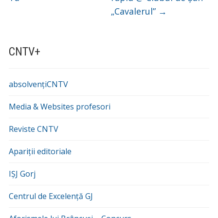
„Cavalerul”
→
CNTV+
absolvențiCNTV
Media & Websites profesori
Reviste CNTV
Apariții editoriale
IȘJ Gorj
Centrul de Excelență GJ