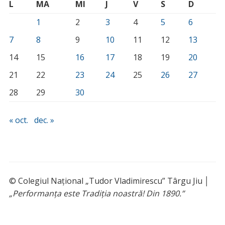
L
MA
MI
J
V
S
D
1
2
3
4
5
6
7
8
9
10
11
12
13
14
15
16
17
18
19
20
21
22
23
24
25
26
27
28
29
30
« oct.
dec. »
© Colegiul Național „Tudor Vladimirescu” Târgu Jiu │
„Performanța este Tradiția noastră! Din 1890.”