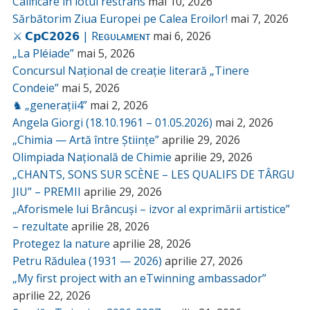
Calificare în lotul restrâns
mai 10, 2026
Sărbătorim Ziua Europei pe Calea Eroilor!
mai 7, 2026
⚔️ 𝗖𝗽𝗖𝟮𝟬𝟮𝟲 | Rᴇɢᴜʟᴀᴍᴇɴᴛ
mai 6, 2026
„La Pléiade”
mai 5, 2026
Concursul Național de creație literară „Tinere
Condeie”
mai 5, 2026
♞ „generații4”
mai 2, 2026
Angela Giorgi (18.10.1961 – 01.05.2026)
mai 2, 2026
„Chimia — Artă între Științe”
aprilie 29, 2026
Olimpiada Națională de Chimie
aprilie 29, 2026
„CHANTS, SONS SUR SCÈNE – LES QUALIFS DE TÂRGU
JIU” – PREMII
aprilie 29, 2026
„Aforismele lui Brâncuși – izvor al exprimării artistice”
– rezultate
aprilie 28, 2026
Protegez la nature
aprilie 28, 2026
Petru Rădulea (1931 — 2026)
aprilie 27, 2026
„My first project with an eTwinning ambassador”
aprilie 22, 2026