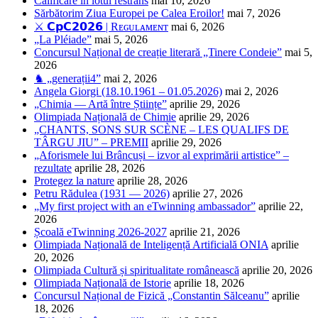
Calificare în lotul restrâns
mai 10, 2026
Sărbătorim Ziua Europei pe Calea Eroilor!
mai 7, 2026
⚔️ 𝗖𝗽𝗖𝟮𝟬𝟮𝟲 | Rᴇɢᴜʟᴀᴍᴇɴᴛ
mai 6, 2026
„La Pléiade”
mai 5, 2026
Concursul Național de creație literară „Tinere Condeie”
mai 5,
2026
♞ „generații4”
mai 2, 2026
Angela Giorgi (18.10.1961 – 01.05.2026)
mai 2, 2026
„Chimia — Artă între Științe”
aprilie 29, 2026
Olimpiada Națională de Chimie
aprilie 29, 2026
„CHANTS, SONS SUR SCÈNE – LES QUALIFS DE
TÂRGU JIU” – PREMII
aprilie 29, 2026
„Aforismele lui Brâncuși – izvor al exprimării artistice” –
rezultate
aprilie 28, 2026
Protegez la nature
aprilie 28, 2026
Petru Rădulea (1931 — 2026)
aprilie 27, 2026
„My first project with an eTwinning ambassador”
aprilie 22,
2026
Școală eTwinning 2026-2027
aprilie 21, 2026
Olimpiada Națională de Inteligență Artificială ONIA
aprilie
20, 2026
Olimpiada Cultură și spiritualitate românească
aprilie 20, 2026
Olimpiada Națională de Istorie
aprilie 18, 2026
Concursul Național de Fizică „Constantin Sălceanu”
aprilie
18, 2026