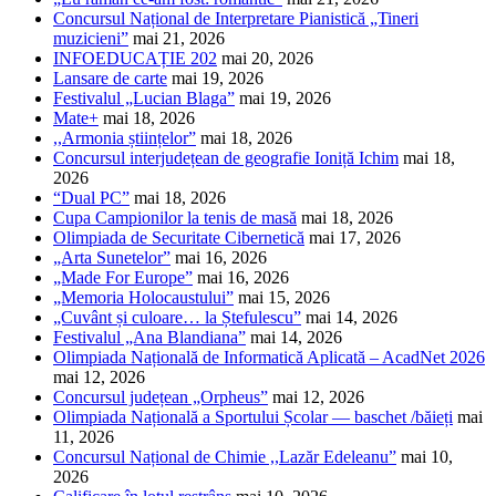
Concursul Național de Interpretare Pianistică „Tineri
muzicieni”
mai 21, 2026
INFOEDUCAȚIE 202
mai 20, 2026
Lansare de carte
mai 19, 2026
Festivalul „Lucian Blaga”
mai 19, 2026
Mate+
mai 18, 2026
,,Armonia științelor”
mai 18, 2026
Concursul interjudețean de geografie Ioniță Ichim
mai 18,
2026
“Dual PC”
mai 18, 2026
Cupa Campionilor la tenis de masă
mai 18, 2026
Olimpiada de Securitate Cibernetică
mai 17, 2026
„Arta Sunetelor”
mai 16, 2026
„Made For Europe”
mai 16, 2026
„Memoria Holocaustului”
mai 15, 2026
„Cuvânt și culoare… la Ștefulescu”
mai 14, 2026
Festivalul „Ana Blandiana”
mai 14, 2026
Olimpiada Națională de Informatică Aplicată – AcadNet 2026
mai 12, 2026
Concursul județean „Orpheus”
mai 12, 2026
Olimpiada Națională a Sportului Școlar — baschet /băieți
mai
11, 2026
Concursul Național de Chimie ,,Lazăr Edeleanu”
mai 10,
2026