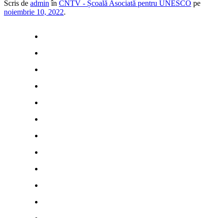
Scris de
admin
în
CNTV - Școală Asociată pentru UNESCO
pe
noiembrie 10, 2022
.