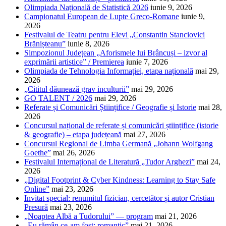
Olimpiada Națională de Statistică 2026
iunie 9, 2026
Campionatul European de Lupte Greco-Romane
iunie 9,
2026
Festivalul de Teatru pentru Elevi „Constantin Stanciovici
Brănișteanu”
iunie 8, 2026
Simpozionul Județean „Aforismele lui Brâncuși – izvor al
exprimării artistice” / Premierea
iunie 7, 2026
Olimpiada de Tehnologia Informației, etapa națională
mai 29,
2026
„Cititul dăunează grav inculturii”
mai 29, 2026
GO TALENT / 2026
mai 29, 2026
Referate și Comunicări Științifice / Geografie și Istorie
mai 28,
2026
Concursul național de referate și comunicări științifice (istorie
& geografie) – etapa județeană
mai 27, 2026
Concursul Regional de Limba Germană „Johann Wolfgang
Goethe”
mai 26, 2026
Festivalul Internațional de Literatură „Tudor Arghezi”
mai 24,
2026
„Digital Footprint & Cyber Kindness: Learning to Stay Safe
Online”
mai 23, 2026
Invitat special: renumitul fizician, cercetător și autor Cristian
Presură
mai 23, 2026
„Noaptea Albă a Tudorului” — program
mai 21, 2026
„Eu rămân ce-am fost: romantic”
mai 21, 2026