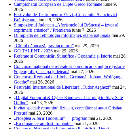
Campionatul European de Lupte Greco-Romane
iunie 9,
2026
Festivalul de Teatru pentru Elevi „Constantin Stanciovici
Brănișteanu”
iunie 8, 2026
Simpozionul Județean „Aforismele lui Brâncuși – izvor al
exprimării artistice” / Premierea
iunie 7, 2026
Olimpiada de Tehnologia Informației, etapa națională
mai 29,
2026
„Cititul dăunează grav inculturii”
mai 29, 2026
GO TALENT / 2026
mai 29, 2026
Referate și Comunicări Științifice / Geografie și Istorie
mai 28,
2026
Concursul național de referate și comunicări științifice (istorie
& geografie) – etapa județeană
mai 27, 2026
Concursul Regional de Limba Germană „Johann Wolfgang
Goethe”
mai 26, 2026
Festivalul Internațional de Literatură „Tudor Arghezi”
mai 24,
2026
„Digital Footprint & Cyber Kindness: Learning to Stay Safe
Online”
mai 23, 2026
Invitat special: renumitul fizician, cercetător și autor Cristian
Presură
mai 23, 2026
„Noaptea Albă a Tudorului” — program
mai 21, 2026
„Eu rămân ce-am fost: romantic”
mai 21, 2026
Concursul Național de Interpretare Pianistică „Tineri