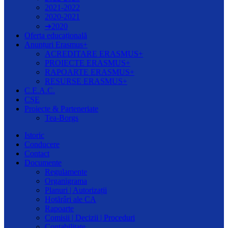
2021-2022
2020-2021
➔2020
Oferta educațională
Anunțuri Erasmus+
ACREDITARE ERASMUS+
PROIECTE ERASMUS+
RAPOARTE ERASMUS+
RESURSE ERASMUS+
C.E.A.C.
CȘE
Proiecte & Parteneriate
Tea-Borgs
Istoric
Conducere
Contact
Documente
Regulamente
Organigrama
Planuri | Autorizații
Hotărâri ale CA
Rapoarte
Comisii | Decizii | Proceduri
Contabilitate