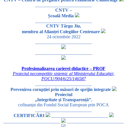
_________________________
CNTV –
Școală Media
_________________________
CNTV Târgu Jiu,
membru al Alianței Colegiilor Centenare
24 octombrie 2022
_________________________
_________________________
Profesionalizarea carierei didactice – PROF
Proiectul necompetitiv sistemic al Ministerului Educației,
POCU/904/6/25/146587
_________________________
Prevenirea corupției prin măsuri de sprijin integrate
Proiectul
„Integritate și Transparență”
,
cofinanțat din Fondul Social European prin POCA
_________________________
CERTIFICĂRI
_________________________
_________________________
_________________________