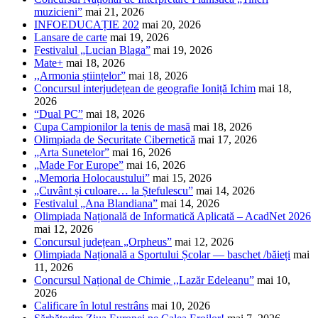
muzicieni”
mai 21, 2026
INFOEDUCAȚIE 202
mai 20, 2026
Lansare de carte
mai 19, 2026
Festivalul „Lucian Blaga”
mai 19, 2026
Mate+
mai 18, 2026
,,Armonia științelor”
mai 18, 2026
Concursul interjudețean de geografie Ioniță Ichim
mai 18,
2026
“Dual PC”
mai 18, 2026
Cupa Campionilor la tenis de masă
mai 18, 2026
Olimpiada de Securitate Cibernetică
mai 17, 2026
„Arta Sunetelor”
mai 16, 2026
„Made For Europe”
mai 16, 2026
„Memoria Holocaustului”
mai 15, 2026
„Cuvânt și culoare… la Ștefulescu”
mai 14, 2026
Festivalul „Ana Blandiana”
mai 14, 2026
Olimpiada Națională de Informatică Aplicată – AcadNet 2026
mai 12, 2026
Concursul județean „Orpheus”
mai 12, 2026
Olimpiada Națională a Sportului Școlar — baschet /băieți
mai
11, 2026
Concursul Național de Chimie ,,Lazăr Edeleanu”
mai 10,
2026
Calificare în lotul restrâns
mai 10, 2026