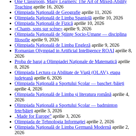
One Classroom, Many Learners: The Art of Mixed-Ability
Teaching
aprilie 16, 2026
Olimpiada Națională de Geografie
aprilie 11, 2026
Olimpiada Națională de Limba Spaniolă
aprilie 10, 2026
Olimpiada Națională de Fizică
aprilie 10, 2026
«Chants, sons sur scène»
aprilie 9, 2026
Olimpiada Națională de Științe Socio-Umane — disciplina
filosofie
aprilie 9, 2026
Olimpiada Națională de Limba Engleză
aprilie 9, 2026
Romanian Olympiad in Artificial Intelligence ROAI
aprilie 8,
2026
Proba de baraj a Olimpiadei Naționale de Matematică
aprilie
8, 2026
Olimpiada Lectura ca Abilitate de Viață (OLAV), etapa
județeană
aprilie 6, 2026
Olimpiada Națională a Sportului Școlar — baschet /băieți
aprilie 4, 2026
Olimpiada Națională de Limba și literatura română
aprilie 4,
2026
Olimpiada Națională a Sportului Școlar — badminton
fete/băieți
aprilie 3, 2026
„Made for Europe”
aprilie 3, 2026
Olimpiada de Tehnologia Informației
aprilie 2, 2026
Olimpiada Națională de Limba Germană Modernă
aprilie 2,
2026