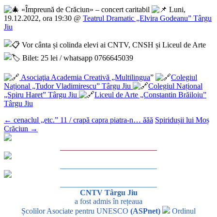
«Împreună de Crăciun» – concert caritabil
Luni,
19.12.2022, ora 19:30 @
Teatrul Dramatic „Elvira Godeanu” Târgu
Jiu
Vor cânta și colinda elevi ai CNTV, CNSH și Liceul de Arte
Bilet: 25 lei / whatsapp 0766645039
Asociaţia Academia Creativă „Multilingua
”
Colegiul
Național „Tudor Vladimirescu” Târgu Jiu
Colegiul Național
„Spiru Haret” Târgu Jiu
Liceul de Arte „Constantin Brăiloiu”
Târgu Jiu
←
cenaclul „etc.” 11 / crapă capra piatra-n… ăăă
Spiridușii lui Moș
Crăciun
→
_________________________
_________________________
_________________________
CNTV Târgu Jiu
a fost admis în rețeaua
Școlilor Asociate pentru UNESCO
(ASPnet)
Ordinul