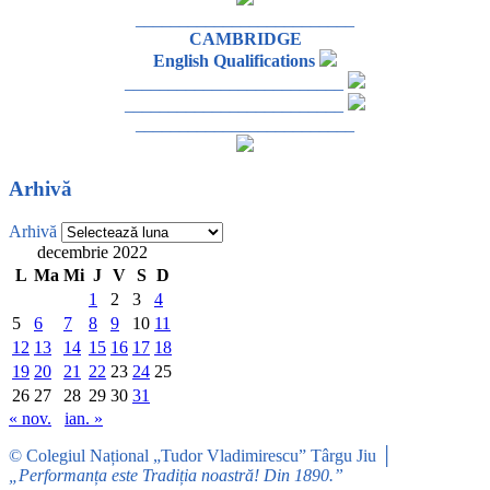
_________________________
CAMBRIDGE
English Qualifications
_________________________
_________________________
_________________________
Arhivă
Arhivă
decembrie 2022
L
Ma
Mi
J
V
S
D
1
2
3
4
5
6
7
8
9
10
11
12
13
14
15
16
17
18
19
20
21
22
23
24
25
26
27
28
29
30
31
« nov.
ian. »
© Colegiul Național „Tudor Vladimirescu” Târgu Jiu │
„Performanța este Tradiția noastră! Din 1890.”