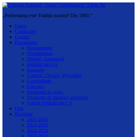
„Performanța este Tradiția noastră! Din 1890.”
Istoric
Conducere
Contact
Documente
Regulamente
Organigrama
Planuri | Autorizații
Hotărâri ale CA
Rapoarte
Comisii | Decizii | Proceduri
Contabilitate
Educativ
Declarații de avere
Declarații de interese | profesori
Arhivă Hotărâri ale CA
Orar
Rezultate
2025-2026
2024-2025
2023-2024
2022-2023