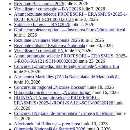
Rezultate Bacalaureat 2026
iulie 8, 2026
Vizualizare / contestație – BAC2026
iulie 7, 2026
Anunț rezultate selecție PROFESORI – ERASMUS+2025-1-
RO01-KA121-SCH-000320128
iulie 2, 2026
Subiecte / bareme – BAC2026
iulie 2, 2026
Grafic completare opțiuni — înscrierea în învățământul liceal
iulie 1, 2026
Rezultate Evaluarea Națională 2026
iulie 1, 2026
Rezultate inițiale / Evaluarea Națională
iunie 30, 2026
Vizualizare / contestații EN
iunie 25, 2026
Anunț prelungire selecție PROFESORI – ERASMUS+2025-
1-RO01-KA121-SCH-000320128
iunie 23, 2026
Concursul „Inomedia. Interferențe spirituale”, ediția a II-a
iunie 20, 2026
Aur pentru Mark Ilieș (7A) la Balcaniada de Matematică!
iunie 19, 2026
Concursului național „Nicolae Bocșan”
iunie 18, 2026
Olimpiada micilor Istorici ,,Nicolae Iorga”
iunie 16, 2026
[RUNDA 2] Anunț de selecție PROFESORI –
ERASMUS+2025-1-RO01-KA121-SCH-000320128
iunie
16, 2026
Concursul Național de Informatică “Urmașii lui Moisil”
iunie
12, 2026
Aforismele lui Brâncuși – premierea
iunie 10, 2026
Olimpiada Națională de Statistică 2026
iunie 9, 2026