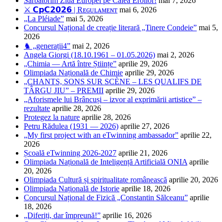
Sărbătorim Ziua Europei pe Calea Eroilor!
mai 7, 2026
⚔️ 𝗖𝗽𝗖𝟮𝟬𝟮𝟲 | Rᴇɢᴜʟᴀᴍᴇɴᴛ
mai 6, 2026
„La Pléiade”
mai 5, 2026
Concursul Național de creație literară „Tinere Condeie”
mai 5,
2026
♞ „generații4”
mai 2, 2026
Angela Giorgi (18.10.1961 – 01.05.2026)
mai 2, 2026
„Chimia — Artă între Științe”
aprilie 29, 2026
Olimpiada Națională de Chimie
aprilie 29, 2026
„CHANTS, SONS SUR SCÈNE – LES QUALIFS DE
TÂRGU JIU” – PREMII
aprilie 29, 2026
„Aforismele lui Brâncuși – izvor al exprimării artistice” –
rezultate
aprilie 28, 2026
Protegez la nature
aprilie 28, 2026
Petru Rădulea (1931 — 2026)
aprilie 27, 2026
„My first project with an eTwinning ambassador”
aprilie 22,
2026
Școală eTwinning 2026-2027
aprilie 21, 2026
Olimpiada Națională de Inteligență Artificială ONIA
aprilie
20, 2026
Olimpiada Cultură și spiritualitate românească
aprilie 20, 2026
Olimpiada Națională de Istorie
aprilie 18, 2026
Concursul Național de Fizică „Constantin Sălceanu”
aprilie
18, 2026
„Diferiți, dar împreună!”
aprilie 16, 2026