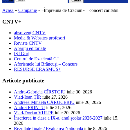
Caută
Acasă
»
Campanie
»
«Împreună de Crăciun» – concert caritabil
CNTV+
absolvențiCNTV
Media & Websites profesori
Reviste CNTV
Apariții editoriale
IȘJ Gorj
Centrul de Excelență GJ
Aforismele lui Brâncuși – Concurs
RESURSE ERASMUS+
Articole publicate
Andra-Gabriela CÎRSTOIU
iulie 30, 2026
Vlad-Ioan ȚÎR
iulie 27, 2026
Andreea-Mihaela CĂRUCERIU
iulie 26, 2026
Andrei FRÎNTU
iulie 21, 2026
Vlad-Dorian VULPE
iulie 20, 2026
Înscrierea în clasa a IX-a, anul școlar 2026-2027
iulie 15,
2026
Rezultate finale / Evaluarea Națională
iulie 8, 2026