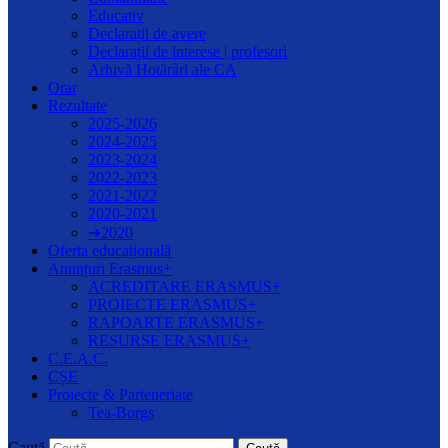
Educativ
Declarații de avere
Declarații de interese | profesori
Arhivă Hotărâri ale CA
Orar
Rezultate
2025-2026
2024-2025
2023-2024
2022-2023
2021-2022
2020-2021
➔2020
Oferta educațională
Anunțuri Erasmus+
ACREDITARE ERASMUS+
PROIECTE ERASMUS+
RAPOARTE ERASMUS+
RESURSE ERASMUS+
C.E.A.C.
CȘE
Proiecte & Parteneriate
Tea-Borgs
Caută