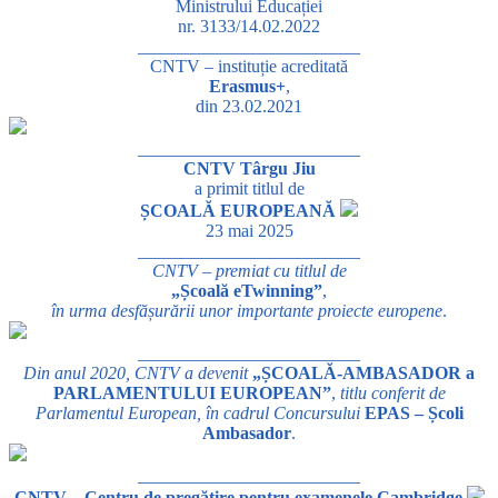
Ministrului Educației
nr. 3133/14.02.2022
_________________________
CNTV – instituție acreditată
Erasmus+
,
din 23.02.2021
_________________________
CNTV Târgu Jiu
a primit titlul de
ȘCOALĂ EUROPEANĂ
23 mai 2025
_________________________
CNTV – premiat cu titlul de
„Școală eTwinning”
,
în urma desfășurării unor importante proiecte europene
.
_________________________
Din anul 2020, CNTV a devenit
„ȘCOALĂ-AMBASADOR a
PARLAMENTULUI EUROPEAN”
,
titlu conferit de
Parlamentul European, în cadrul Concursului
EPAS – Școli
Ambasador
.
_________________________
CNTV – Centru de pregătire pentru examenele Cambridge