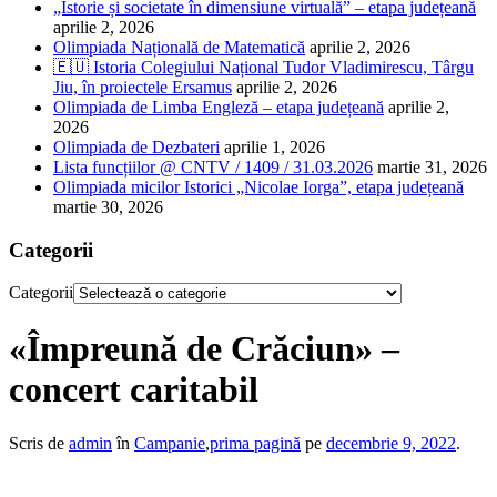
„Istorie și societate în dimensiune virtuală” – etapa județeană
aprilie 2, 2026
Olimpiada Națională de Matematică
aprilie 2, 2026
🇪🇺 Istoria Colegiului Național Tudor Vladimirescu, Târgu
Jiu, în proiectele Ersamus
aprilie 2, 2026
Olimpiada de Limba Engleză – etapa județeană
aprilie 2,
2026
Olimpiada de Dezbateri
aprilie 1, 2026
Lista funcțiilor @ CNTV / 1409 / 31.03.2026
martie 31, 2026
Olimpiada micilor Istorici „Nicolae Iorga”, etapa județeană
martie 30, 2026
Categorii
Categorii
«Împreună de Crăciun» –
concert caritabil
Scris de
admin
în
Campanie
,
prima pagină
pe
decembrie 9, 2022
.