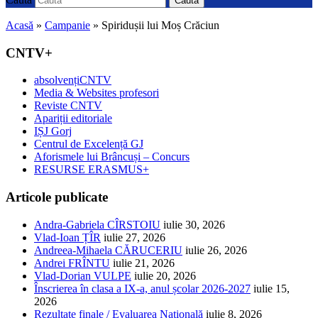
Caută
Acasă
»
Campanie
»
Spiridușii lui Moș Crăciun
CNTV+
absolvențiCNTV
Media & Websites profesori
Reviste CNTV
Apariții editoriale
IȘJ Gorj
Centrul de Excelență GJ
Aforismele lui Brâncuși – Concurs
RESURSE ERASMUS+
Articole publicate
Andra-Gabriela CÎRSTOIU
iulie 30, 2026
Vlad-Ioan ȚÎR
iulie 27, 2026
Andreea-Mihaela CĂRUCERIU
iulie 26, 2026
Andrei FRÎNTU
iulie 21, 2026
Vlad-Dorian VULPE
iulie 20, 2026
Înscrierea în clasa a IX-a, anul școlar 2026-2027
iulie 15,
2026
Rezultate finale / Evaluarea Națională
iulie 8, 2026