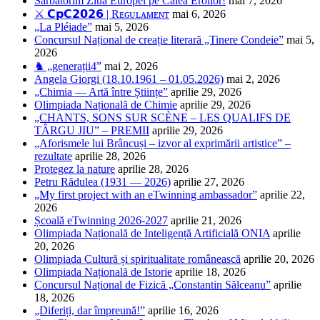
Sărbătorim Ziua Europei pe Calea Eroilor!
mai 7, 2026
⚔️ 𝗖𝗽𝗖𝟮𝟬𝟮𝟲 | Rᴇɢᴜʟᴀᴍᴇɴᴛ
mai 6, 2026
„La Pléiade”
mai 5, 2026
Concursul Național de creație literară „Tinere Condeie”
mai 5,
2026
♞ „generații4”
mai 2, 2026
Angela Giorgi (18.10.1961 – 01.05.2026)
mai 2, 2026
„Chimia — Artă între Științe”
aprilie 29, 2026
Olimpiada Națională de Chimie
aprilie 29, 2026
„CHANTS, SONS SUR SCÈNE – LES QUALIFS DE
TÂRGU JIU” – PREMII
aprilie 29, 2026
„Aforismele lui Brâncuși – izvor al exprimării artistice” –
rezultate
aprilie 28, 2026
Protegez la nature
aprilie 28, 2026
Petru Rădulea (1931 — 2026)
aprilie 27, 2026
„My first project with an eTwinning ambassador”
aprilie 22,
2026
Școală eTwinning 2026-2027
aprilie 21, 2026
Olimpiada Națională de Inteligență Artificială ONIA
aprilie
20, 2026
Olimpiada Cultură și spiritualitate românească
aprilie 20, 2026
Olimpiada Națională de Istorie
aprilie 18, 2026
Concursul Național de Fizică „Constantin Sălceanu”
aprilie
18, 2026
„Diferiți, dar împreună!”
aprilie 16, 2026