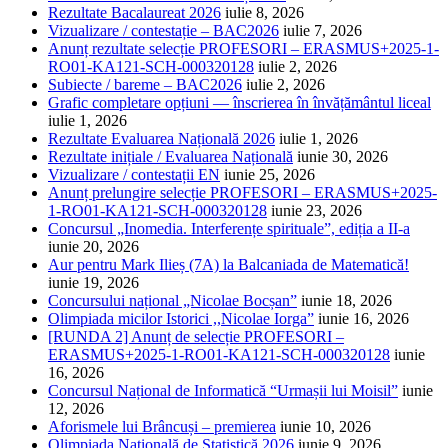
Rezultate Bacalaureat 2026
iulie 8, 2026
Vizualizare / contestație – BAC2026
iulie 7, 2026
Anunț rezultate selecție PROFESORI – ERASMUS+2025-1-
RO01-KA121-SCH-000320128
iulie 2, 2026
Subiecte / bareme – BAC2026
iulie 2, 2026
Grafic completare opțiuni — înscrierea în învățământul liceal
iulie 1, 2026
Rezultate Evaluarea Națională 2026
iulie 1, 2026
Rezultate inițiale / Evaluarea Națională
iunie 30, 2026
Vizualizare / contestații EN
iunie 25, 2026
Anunț prelungire selecție PROFESORI – ERASMUS+2025-
1-RO01-KA121-SCH-000320128
iunie 23, 2026
Concursul „Inomedia. Interferențe spirituale”, ediția a II-a
iunie 20, 2026
Aur pentru Mark Ilieș (7A) la Balcaniada de Matematică!
iunie 19, 2026
Concursului național „Nicolae Bocșan”
iunie 18, 2026
Olimpiada micilor Istorici ,,Nicolae Iorga”
iunie 16, 2026
[RUNDA 2] Anunț de selecție PROFESORI –
ERASMUS+2025-1-RO01-KA121-SCH-000320128
iunie
16, 2026
Concursul Național de Informatică “Urmașii lui Moisil”
iunie
12, 2026
Aforismele lui Brâncuși – premierea
iunie 10, 2026
Olimpiada Națională de Statistică 2026
iunie 9, 2026