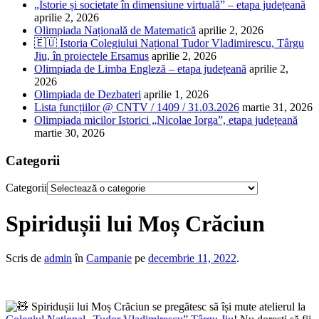
„Istorie și societate în dimensiune virtuală” – etapa județeană
aprilie 2, 2026
Olimpiada Națională de Matematică
aprilie 2, 2026
🇪🇺 Istoria Colegiului Național Tudor Vladimirescu, Târgu
Jiu, în proiectele Ersamus
aprilie 2, 2026
Olimpiada de Limba Engleză – etapa județeană
aprilie 2,
2026
Olimpiada de Dezbateri
aprilie 1, 2026
Lista funcțiilor @ CNTV / 1409 / 31.03.2026
martie 31, 2026
Olimpiada micilor Istorici „Nicolae Iorga”, etapa județeană
martie 30, 2026
Categorii
Categorii
Spiridușii lui Moș Crăciun
Scris de
admin
în
Campanie
pe
decembrie 11, 2022
.
Spiridușii lui Moș Crăciun se pregătesc să își mute atelierul la