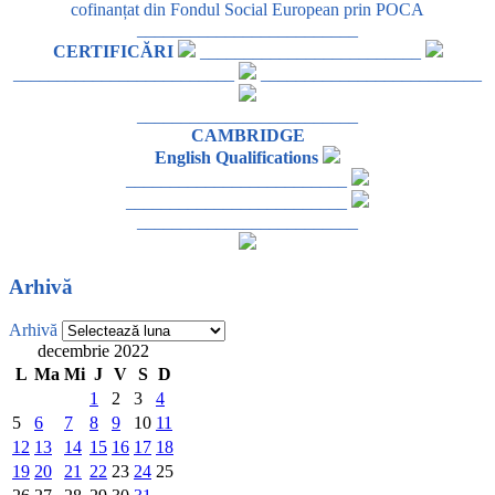
cofinanțat din Fondul Social European prin POCA
_________________________
CERTIFICĂRI
_________________________
_________________________
_________________________
_________________________
CAMBRIDGE
English Qualifications
_________________________
_________________________
_________________________
Arhivă
Arhivă
decembrie 2022
L
Ma
Mi
J
V
S
D
1
2
3
4
5
6
7
8
9
10
11
12
13
14
15
16
17
18
19
20
21
22
23
24
25