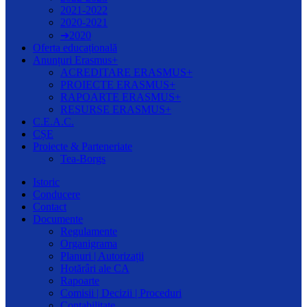
2021-2022
2020-2021
➔2020
Oferta educațională
Anunțuri Erasmus+
ACREDITARE ERASMUS+
PROIECTE ERASMUS+
RAPOARTE ERASMUS+
RESURSE ERASMUS+
C.E.A.C.
CȘE
Proiecte & Parteneriate
Tea-Borgs
Istoric
Conducere
Contact
Documente
Regulamente
Organigrama
Planuri | Autorizații
Hotărâri ale CA
Rapoarte
Comisii | Decizii | Proceduri
Contabilitate