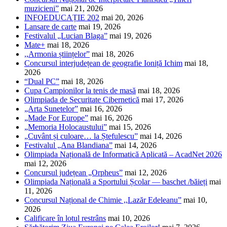
muzicieni”
mai 21, 2026
INFOEDUCAȚIE 202
mai 20, 2026
Lansare de carte
mai 19, 2026
Festivalul „Lucian Blaga”
mai 19, 2026
Mate+
mai 18, 2026
,,Armonia științelor”
mai 18, 2026
Concursul interjudețean de geografie Ioniță Ichim
mai 18,
2026
“Dual PC”
mai 18, 2026
Cupa Campionilor la tenis de masă
mai 18, 2026
Olimpiada de Securitate Cibernetică
mai 17, 2026
„Arta Sunetelor”
mai 16, 2026
„Made For Europe”
mai 16, 2026
„Memoria Holocaustului”
mai 15, 2026
„Cuvânt și culoare… la Ștefulescu”
mai 14, 2026
Festivalul „Ana Blandiana”
mai 14, 2026
Olimpiada Națională de Informatică Aplicată – AcadNet 2026
mai 12, 2026
Concursul județean „Orpheus”
mai 12, 2026
Olimpiada Națională a Sportului Școlar — baschet /băieți
mai
11, 2026
Concursul Național de Chimie ,,Lazăr Edeleanu”
mai 10,
2026
Calificare în lotul restrâns
mai 10, 2026