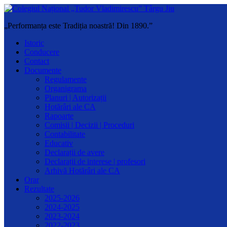
„Performanța este Tradiția noastră! Din 1890.”
Istoric
Conducere
Contact
Documente
Regulamente
Organigrama
Planuri | Autorizații
Hotărâri ale CA
Rapoarte
Comisii | Decizii | Proceduri
Contabilitate
Educativ
Declarații de avere
Declarații de interese | profesori
Arhivă Hotărâri ale CA
Orar
Rezultate
2025-2026
2024-2025
2023-2024
2022-2023