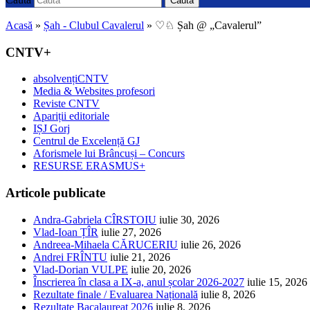
Caută
Acasă
»
Șah - Clubul Cavalerul
»
♡♘ Șah @ „Cavalerul”
CNTV+
absolvențiCNTV
Media & Websites profesori
Reviste CNTV
Apariții editoriale
IȘJ Gorj
Centrul de Excelență GJ
Aforismele lui Brâncuși – Concurs
RESURSE ERASMUS+
Articole publicate
Andra-Gabriela CÎRSTOIU
iulie 30, 2026
Vlad-Ioan ȚÎR
iulie 27, 2026
Andreea-Mihaela CĂRUCERIU
iulie 26, 2026
Andrei FRÎNTU
iulie 21, 2026
Vlad-Dorian VULPE
iulie 20, 2026
Înscrierea în clasa a IX-a, anul școlar 2026-2027
iulie 15, 2026
Rezultate finale / Evaluarea Națională
iulie 8, 2026
Rezultate Bacalaureat 2026
iulie 8, 2026