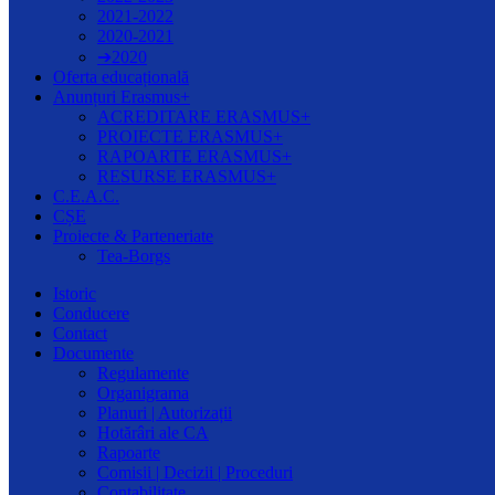
2021-2022
2020-2021
➔2020
Oferta educațională
Anunțuri Erasmus+
ACREDITARE ERASMUS+
PROIECTE ERASMUS+
RAPOARTE ERASMUS+
RESURSE ERASMUS+
C.E.A.C.
CȘE
Proiecte & Parteneriate
Tea-Borgs
Istoric
Conducere
Contact
Documente
Regulamente
Organigrama
Planuri | Autorizații
Hotărâri ale CA
Rapoarte
Comisii | Decizii | Proceduri
Contabilitate