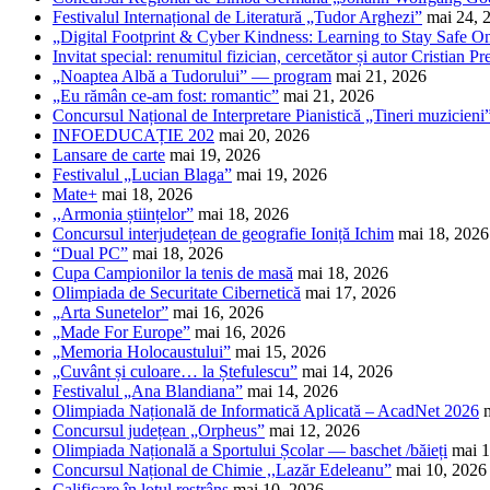
Festivalul Internațional de Literatură „Tudor Arghezi”
mai 24, 
„Digital Footprint & Cyber Kindness: Learning to Stay Safe O
Invitat special: renumitul fizician, cercetător și autor Cristian Pr
„Noaptea Albă a Tudorului” — program
mai 21, 2026
„Eu rămân ce-am fost: romantic”
mai 21, 2026
Concursul Național de Interpretare Pianistică „Tineri muzicieni
INFOEDUCAȚIE 202
mai 20, 2026
Lansare de carte
mai 19, 2026
Festivalul „Lucian Blaga”
mai 19, 2026
Mate+
mai 18, 2026
,,Armonia științelor”
mai 18, 2026
Concursul interjudețean de geografie Ioniță Ichim
mai 18, 2026
“Dual PC”
mai 18, 2026
Cupa Campionilor la tenis de masă
mai 18, 2026
Olimpiada de Securitate Cibernetică
mai 17, 2026
„Arta Sunetelor”
mai 16, 2026
„Made For Europe”
mai 16, 2026
„Memoria Holocaustului”
mai 15, 2026
„Cuvânt și culoare… la Ștefulescu”
mai 14, 2026
Festivalul „Ana Blandiana”
mai 14, 2026
Olimpiada Națională de Informatică Aplicată – AcadNet 2026
Concursul județean „Orpheus”
mai 12, 2026
Olimpiada Națională a Sportului Școlar — baschet /băieți
mai 1
Concursul Național de Chimie ,,Lazăr Edeleanu”
mai 10, 2026
Calificare în lotul restrâns
mai 10, 2026