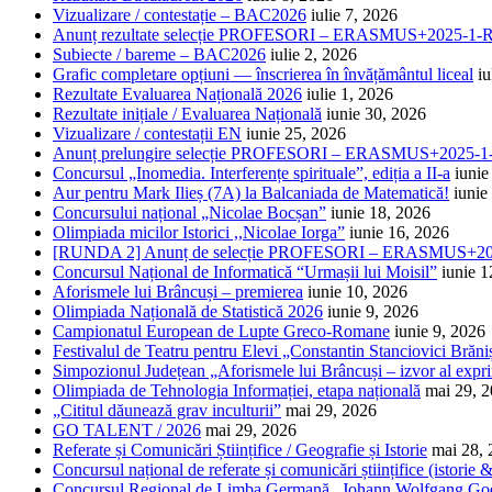
Vizualizare / contestație – BAC2026
iulie 7, 2026
Anunț rezultate selecție PROFESORI – ERASMUS+2025-
Subiecte / bareme – BAC2026
iulie 2, 2026
Grafic completare opțiuni — înscrierea în învățământul liceal
iu
Rezultate Evaluarea Națională 2026
iulie 1, 2026
Rezultate inițiale / Evaluarea Națională
iunie 30, 2026
Vizualizare / contestații EN
iunie 25, 2026
Anunț prelungire selecție PROFESORI – ERASMUS+2025
Concursul „Inomedia. Interferențe spirituale”, ediția a II-a
iunie
Aur pentru Mark Ilieș (7A) la Balcaniada de Matematică!
iunie
Concursului național „Nicolae Bocșan”
iunie 18, 2026
Olimpiada micilor Istorici ,,Nicolae Iorga”
iunie 16, 2026
[RUNDA 2] Anunț de selecție PROFESORI – ERASMUS+2
Concursul Național de Informatică “Urmașii lui Moisil”
iunie 1
Aforismele lui Brâncuși – premierea
iunie 10, 2026
Olimpiada Națională de Statistică 2026
iunie 9, 2026
Campionatul European de Lupte Greco-Romane
iunie 9, 2026
Festivalul de Teatru pentru Elevi „Constantin Stanciovici Brăni
Simpozionul Județean „Aforismele lui Brâncuși – izvor al exprim
Olimpiada de Tehnologia Informației, etapa națională
mai 29, 
„Cititul dăunează grav inculturii”
mai 29, 2026
GO TALENT / 2026
mai 29, 2026
Referate și Comunicări Științifice / Geografie și Istorie
mai 28,
Concursul național de referate și comunicări științifice (istorie
Concursul Regional de Limba Germană „Johann Wolfgang Go