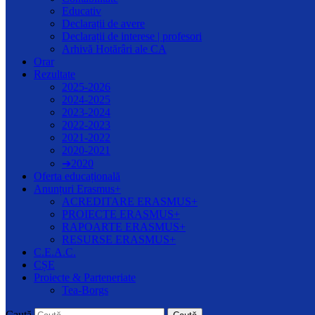
Educativ
Declarații de avere
Declarații de interese | profesori
Arhivă Hotărâri ale CA
Orar
Rezultate
2025-2026
2024-2025
2023-2024
2022-2023
2021-2022
2020-2021
➔2020
Oferta educațională
Anunțuri Erasmus+
ACREDITARE ERASMUS+
PROIECTE ERASMUS+
RAPOARTE ERASMUS+
RESURSE ERASMUS+
C.E.A.C.
CȘE
Proiecte & Parteneriate
Tea-Borgs
Caută