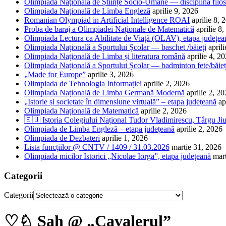
Olimpiada Națională de Științe Socio-Umane — disciplina filos
Olimpiada Națională de Limba Engleză
aprilie 9, 2026
Romanian Olympiad in Artificial Intelligence ROAI
aprilie 8, 
Proba de baraj a Olimpiadei Naționale de Matematică
aprilie 8
Olimpiada Lectura ca Abilitate de Viață (OLAV), etapa județea
Olimpiada Națională a Sportului Școlar — baschet /băieți
april
Olimpiada Națională de Limba și literatura română
aprilie 4, 2
Olimpiada Națională a Sportului Școlar — badminton fete/băieț
„Made for Europe”
aprilie 3, 2026
Olimpiada de Tehnologia Informației
aprilie 2, 2026
Olimpiada Națională de Limba Germană Modernă
aprilie 2, 2
„Istorie și societate în dimensiune virtuală” – etapa județeană
ap
Olimpiada Națională de Matematică
aprilie 2, 2026
🇪🇺 Istoria Colegiului Național Tudor Vladimirescu, Târgu Jiu
Olimpiada de Limba Engleză – etapa județeană
aprilie 2, 2026
Olimpiada de Dezbateri
aprilie 1, 2026
Lista funcțiilor @ CNTV / 1409 / 31.03.2026
martie 31, 2026
Olimpiada micilor Istorici „Nicolae Iorga”, etapa județeană
mar
Categorii
Categorii
♡♘ Șah @ „Cavalerul”