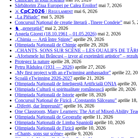
Sărbătorim Ziua Europei pe Calea Eroilor!
mai 7, 2026
⚔️ 𝗖𝗽𝗖𝟮𝟬𝟮𝟲 | Rᴇɢᴜʟᴀᴍᴇɴᴛ
mai 6, 2026
„La Pléiade”
mai 5, 2026
Concursul Național de creație literară „Tinere Condeie”
mai 5,
♞ „generații4”
mai 2, 2026
Angela Giorgi (18.10.1961 – 01.05.2026)
mai 2, 2026
„Chimia — Artă între Științe”
aprilie 29, 2026
Olimpiada Națională de Chimie
aprilie 29, 2026
„CHANTS, SONS SUR SCÈNE – LES QUALIFS DE TÂRG
„Aforismele lui Brâncuși – izvor al exprimării artistice” – rezult
Protegez la nature
aprilie 28, 2026
Petru Rădulea (1931 — 2026)
aprilie 27, 2026
„My first project with an eTwinning ambassador”
aprilie 22, 2
Școală eTwinning 2026-2027
aprilie 21, 2026
Olimpiada Națională de Inteligență Artificială ONIA
aprilie 20
Olimpiada Cultură și spiritualitate românească
aprilie 20, 2026
Olimpiada Națională de Istorie
aprilie 18, 2026
Concursul Național de Fizică „Constantin Sălceanu”
aprilie 18
„Diferiți, dar împreună!”
aprilie 16, 2026
One Classroom, Many Learners: The Art of Mixed-Ability Tea
Olimpiada Națională de Geografie
aprilie 11, 2026
Olimpiada Națională de Limba Spaniolă
aprilie 10, 2026
Olimpiada Națională de Fizică
aprilie 10, 2026
«Chants, sons sur scène»
aprilie 9, 2026