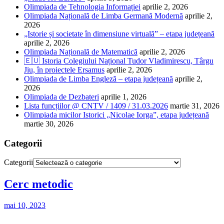
Olimpiada de Tehnologia Informației
aprilie 2, 2026
Olimpiada Națională de Limba Germană Modernă
aprilie 2,
2026
„Istorie și societate în dimensiune virtuală” – etapa județeană
aprilie 2, 2026
Olimpiada Națională de Matematică
aprilie 2, 2026
🇪🇺 Istoria Colegiului Național Tudor Vladimirescu, Târgu
Jiu, în proiectele Ersamus
aprilie 2, 2026
Olimpiada de Limba Engleză – etapa județeană
aprilie 2,
2026
Olimpiada de Dezbateri
aprilie 1, 2026
Lista funcțiilor @ CNTV / 1409 / 31.03.2026
martie 31, 2026
Olimpiada micilor Istorici „Nicolae Iorga”, etapa județeană
martie 30, 2026
Categorii
Categorii
Cerc metodic
mai 10, 2023