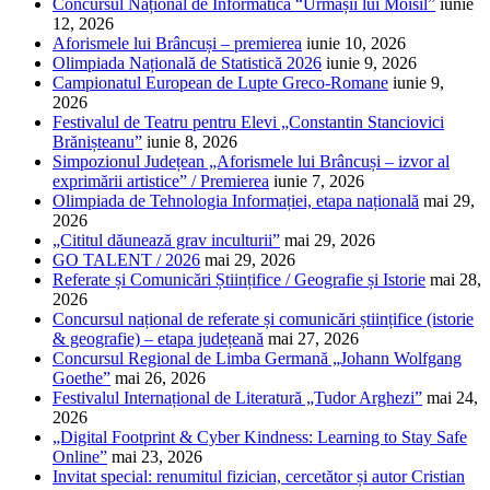
Concursul Național de Informatică “Urmașii lui Moisil”
iunie
12, 2026
Aforismele lui Brâncuși – premierea
iunie 10, 2026
Olimpiada Națională de Statistică 2026
iunie 9, 2026
Campionatul European de Lupte Greco-Romane
iunie 9,
2026
Festivalul de Teatru pentru Elevi „Constantin Stanciovici
Brănișteanu”
iunie 8, 2026
Simpozionul Județean „Aforismele lui Brâncuși – izvor al
exprimării artistice” / Premierea
iunie 7, 2026
Olimpiada de Tehnologia Informației, etapa națională
mai 29,
2026
„Cititul dăunează grav inculturii”
mai 29, 2026
GO TALENT / 2026
mai 29, 2026
Referate și Comunicări Științifice / Geografie și Istorie
mai 28,
2026
Concursul național de referate și comunicări științifice (istorie
& geografie) – etapa județeană
mai 27, 2026
Concursul Regional de Limba Germană „Johann Wolfgang
Goethe”
mai 26, 2026
Festivalul Internațional de Literatură „Tudor Arghezi”
mai 24,
2026
„Digital Footprint & Cyber Kindness: Learning to Stay Safe
Online”
mai 23, 2026
Invitat special: renumitul fizician, cercetător și autor Cristian