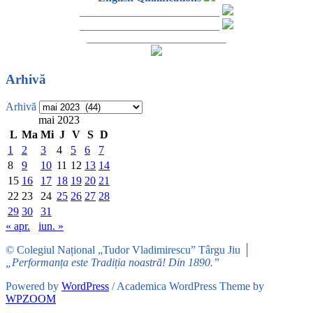
_________________________
_________________________
_________________________
Arhivă
Arhivă
mai 2023
L
Ma
Mi
J
V
S
D
1
2
3
4
5
6
7
8
9
10
11
12
13
14
15
16
17
18
19
20
21
22
23
24
25
26
27
28
29
30
31
« apr.
iun. »
© Colegiul Național „Tudor Vladimirescu” Târgu Jiu │
„Performanța este Tradiția noastră! Din 1890.”
Powered by
WordPress
/ Academica WordPress Theme by
WPZOOM