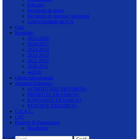
Educativ
Declarații de avere
Declarații de interese | profesori
Arhivă Hotărâri ale CA
Orar
Rezultate
2025-2026
2024-2025
2023-2024
2022-2023
2021-2022
2020-2021
➔2020
Oferta educațională
Anunțuri Erasmus+
ACREDITARE ERASMUS+
PROIECTE ERASMUS+
RAPOARTE ERASMUS+
RESURSE ERASMUS+
C.E.A.C.
CȘE
Proiecte & Parteneriate
Tea-Borgs
Caută