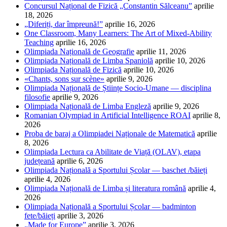
Concursul Național de Fizică „Constantin Sălceanu”
aprilie
18, 2026
„Diferiți, dar împreună!”
aprilie 16, 2026
One Classroom, Many Learners: The Art of Mixed-Ability
Teaching
aprilie 16, 2026
Olimpiada Națională de Geografie
aprilie 11, 2026
Olimpiada Națională de Limba Spaniolă
aprilie 10, 2026
Olimpiada Națională de Fizică
aprilie 10, 2026
«Chants, sons sur scène»
aprilie 9, 2026
Olimpiada Națională de Științe Socio-Umane — disciplina
filosofie
aprilie 9, 2026
Olimpiada Națională de Limba Engleză
aprilie 9, 2026
Romanian Olympiad in Artificial Intelligence ROAI
aprilie 8,
2026
Proba de baraj a Olimpiadei Naționale de Matematică
aprilie
8, 2026
Olimpiada Lectura ca Abilitate de Viață (OLAV), etapa
județeană
aprilie 6, 2026
Olimpiada Națională a Sportului Școlar — baschet /băieți
aprilie 4, 2026
Olimpiada Națională de Limba și literatura română
aprilie 4,
2026
Olimpiada Națională a Sportului Școlar — badminton
fete/băieți
aprilie 3, 2026
„Made for Europe”
aprilie 3, 2026