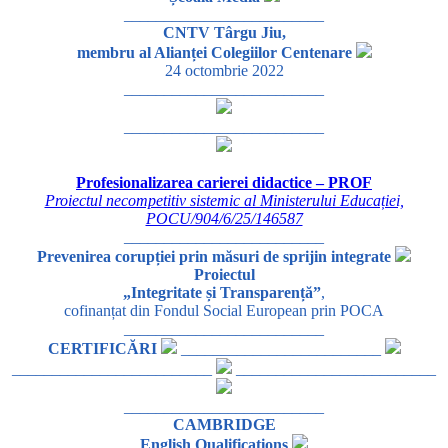
_________________________
CNTV Târgu Jiu,
membru al Alianței Colegiilor Centenare
24 octombrie 2022
_________________________
_________________________
Profesionalizarea carierei didactice – PROF
Proiectul necompetitiv sistemic al Ministerului Educației,
POCU/904/6/25/146587
_________________________
Prevenirea corupției prin măsuri de sprijin integrate
Proiectul
„Integritate și Transparență”
,
cofinanțat din Fondul Social European prin POCA
_________________________
CERTIFICĂRI
_________________________
_________________________
_________________________
_________________________
CAMBRIDGE
English Qualifications