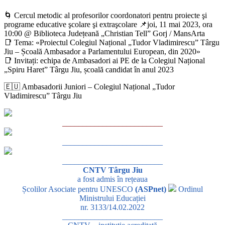
🌀 Cercul metodic al profesorilor coordonatori pentru proiecte şi
programe educative şcolare şi extraşcolare 📌joi, 11 mai 2023, ora
10:00 @ Biblioteca Județeană „Christian Tell” Gorj / MansArta
📑 Tema: «Proiectul Colegiul Național „Tudor Vladimirescu” Târgu
Jiu – Școală Ambasador a Parlamentului European, din 2020»
📑 Invitați: echipa de Ambasadori ai PE de la Colegiul Național
„Spiru Haret” Târgu Jiu, școală candidat în anul 2023
🇪🇺 Ambasadorii Juniori – Colegiul Național „Tudor
Vladimirescu” Târgu Jiu
_________________________
_________________________
_________________________
CNTV Târgu Jiu
a fost admis în rețeaua
Școlilor Asociate pentru UNESCO
(ASPnet)
Ordinul
Ministrului Educației
nr. 3133/14.02.2022
_________________________