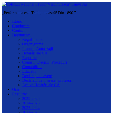
„Performanța este Tradiția noastră! Din 1890.”
Istoric
Conducere
Contact
Documente
Regulamente
Organigrama
Planuri | Autorizații
Hotărâri ale CA
Rapoarte
Comisii | Decizii | Proceduri
Contabilitate
Educativ
Declarații de avere
Declarații de interese | profesori
Arhivă Hotărâri ale CA
Orar
Rezultate
2025-2026
2024-2025
2023-2024
2022-2023