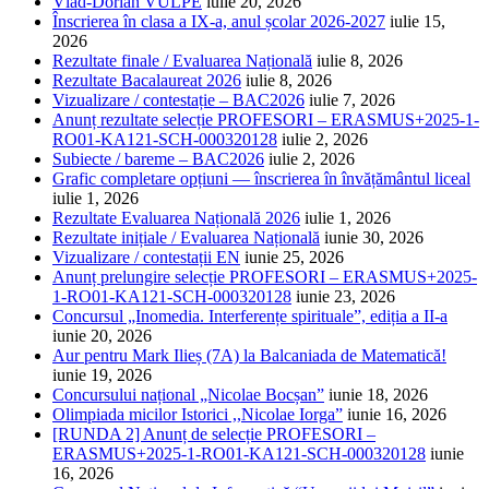
Vlad-Dorian VULPE
iulie 20, 2026
Înscrierea în clasa a IX-a, anul școlar 2026-2027
iulie 15,
2026
Rezultate finale / Evaluarea Națională
iulie 8, 2026
Rezultate Bacalaureat 2026
iulie 8, 2026
Vizualizare / contestație – BAC2026
iulie 7, 2026
Anunț rezultate selecție PROFESORI – ERASMUS+2025-1-
RO01-KA121-SCH-000320128
iulie 2, 2026
Subiecte / bareme – BAC2026
iulie 2, 2026
Grafic completare opțiuni — înscrierea în învățământul liceal
iulie 1, 2026
Rezultate Evaluarea Națională 2026
iulie 1, 2026
Rezultate inițiale / Evaluarea Națională
iunie 30, 2026
Vizualizare / contestații EN
iunie 25, 2026
Anunț prelungire selecție PROFESORI – ERASMUS+2025-
1-RO01-KA121-SCH-000320128
iunie 23, 2026
Concursul „Inomedia. Interferențe spirituale”, ediția a II-a
iunie 20, 2026
Aur pentru Mark Ilieș (7A) la Balcaniada de Matematică!
iunie 19, 2026
Concursului național „Nicolae Bocșan”
iunie 18, 2026
Olimpiada micilor Istorici ,,Nicolae Iorga”
iunie 16, 2026
[RUNDA 2] Anunț de selecție PROFESORI –
ERASMUS+2025-1-RO01-KA121-SCH-000320128
iunie
16, 2026