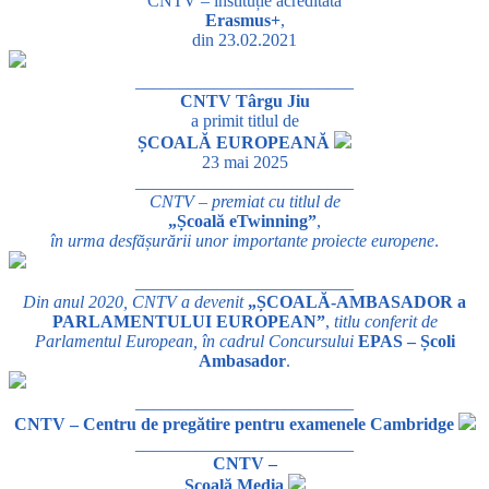
CNTV – instituție acreditată
Erasmus+
,
din 23.02.2021
_________________________
CNTV Târgu Jiu
a primit titlul de
ȘCOALĂ EUROPEANĂ
23 mai 2025
_________________________
CNTV – premiat cu titlul de
„Școală eTwinning”
,
în urma desfășurării unor importante proiecte europene
.
_________________________
Din anul 2020, CNTV a devenit
„ȘCOALĂ-AMBASADOR a
PARLAMENTULUI EUROPEAN”
,
titlu conferit de
Parlamentul European, în cadrul Concursului
EPAS – Școli
Ambasador
.
_________________________
CNTV – Centru de pregătire pentru examenele Cambridge
_________________________
CNTV –
Școală Media