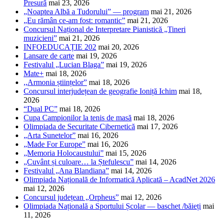
Presură
mai 23, 2026
„Noaptea Albă a Tudorului” — program
mai 21, 2026
„Eu rămân ce-am fost: romantic”
mai 21, 2026
Concursul Național de Interpretare Pianistică „Tineri
muzicieni”
mai 21, 2026
INFOEDUCAȚIE 202
mai 20, 2026
Lansare de carte
mai 19, 2026
Festivalul „Lucian Blaga”
mai 19, 2026
Mate+
mai 18, 2026
,,Armonia științelor”
mai 18, 2026
Concursul interjudețean de geografie Ioniță Ichim
mai 18,
2026
“Dual PC”
mai 18, 2026
Cupa Campionilor la tenis de masă
mai 18, 2026
Olimpiada de Securitate Cibernetică
mai 17, 2026
„Arta Sunetelor”
mai 16, 2026
„Made For Europe”
mai 16, 2026
„Memoria Holocaustului”
mai 15, 2026
„Cuvânt și culoare… la Ștefulescu”
mai 14, 2026
Festivalul „Ana Blandiana”
mai 14, 2026
Olimpiada Națională de Informatică Aplicată – AcadNet 2026
mai 12, 2026
Concursul județean „Orpheus”
mai 12, 2026
Olimpiada Națională a Sportului Școlar — baschet /băieți
mai
11, 2026