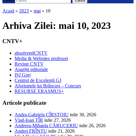
Caută
Acasă
»
2023
»
mai
»
10
Arhiva Zilei:
mai 10, 2023
CNTV+
absolvențiCNTV
Media & Websites profesori
Reviste CNTV
Apariții editoriale
IȘJ Gorj
Centrul de Excelență GJ
Aforismele lui Brâncuși – Concurs
RESURSE ERASMUS+
Articole publicate
Andra-Gabriela CÎRSTOIU
iulie 30, 2026
Vlad-Ioan ȚÎR
iulie 27, 2026
Andreea-Mihaela CĂRUCERIU
iulie 26, 2026
Andrei FRÎNTU
iulie 21, 2026