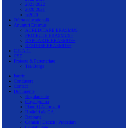
2021-2022
2020-2021
➔2020
Oferta educațională
Anunțuri Erasmus+
ACREDITARE ERASMUS+
PROIECTE ERASMUS+
RAPOARTE ERASMUS+
RESURSE ERASMUS+
C.E.A.C.
CȘE
Proiecte & Parteneriate
Tea-Borgs
Istoric
Conducere
Contact
Documente
Regulamente
Organigrama
Planuri | Autorizații
Hotărâri ale CA
Rapoarte
Comisii | Decizii | Proceduri
Contabilitate