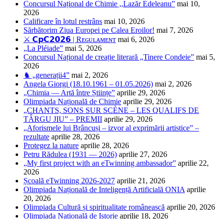
Concursul Național de Chimie ,,Lazăr Edeleanu”
mai 10,
2026
Calificare în lotul restrâns
mai 10, 2026
Sărbătorim Ziua Europei pe Calea Eroilor!
mai 7, 2026
⚔️ 𝗖𝗽𝗖𝟮𝟬𝟮𝟲 | Rᴇɢᴜʟᴀᴍᴇɴᴛ
mai 6, 2026
„La Pléiade”
mai 5, 2026
Concursul Național de creație literară „Tinere Condeie”
mai 5,
2026
♞ „generații4”
mai 2, 2026
Angela Giorgi (18.10.1961 – 01.05.2026)
mai 2, 2026
„Chimia — Artă între Științe”
aprilie 29, 2026
Olimpiada Națională de Chimie
aprilie 29, 2026
„CHANTS, SONS SUR SCÈNE – LES QUALIFS DE
TÂRGU JIU” – PREMII
aprilie 29, 2026
„Aforismele lui Brâncuși – izvor al exprimării artistice” –
rezultate
aprilie 28, 2026
Protegez la nature
aprilie 28, 2026
Petru Rădulea (1931 — 2026)
aprilie 27, 2026
„My first project with an eTwinning ambassador”
aprilie 22,
2026
Școală eTwinning 2026-2027
aprilie 21, 2026
Olimpiada Națională de Inteligență Artificială ONIA
aprilie
20, 2026
Olimpiada Cultură și spiritualitate românească
aprilie 20, 2026
Olimpiada Națională de Istorie
aprilie 18, 2026