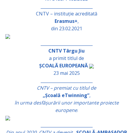
_________________________
CNTV – instituție acreditată
Erasmus+
,
din 23.02.2021
_________________________
CNTV Târgu Jiu
a primit titlul de
ȘCOALĂ EUROPEANĂ
23 mai 2025
_________________________
CNTV – premiat cu titlul de
„Școală eTwinning”
,
în urma desfășurării unor importante proiecte
europene
.
_________________________
Din anul 2020, CNTV a devenit
„ȘCOALĂ-AMBASADOR