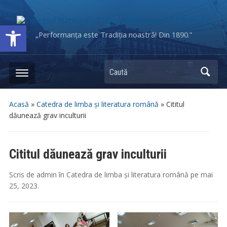
Deschide bara de unelte
„Performanța este Tradiția noastră! Din 1890.”
Caută
Acasă
»
Catedra de limba și literatura română
»
Cititul
dăunează grav inculturii
Cititul dăunează grav inculturii
Scris de
admin
în
Catedra de limba și literatura română
pe
mai
25, 2023
.