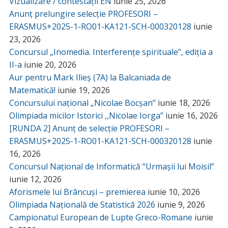
Vizualizare / contestații EN
iunie 25, 2026
Anunț prelungire selecție PROFESORI –
ERASMUS+2025-1-RO01-KA121-SCH-000320128
iunie
23, 2026
Concursul „Inomedia. Interferențe spirituale”, ediția a
II-a
iunie 20, 2026
Aur pentru Mark Ilieș (7A) la Balcaniada de
Matematică!
iunie 19, 2026
Concursului național „Nicolae Bocșan”
iunie 18, 2026
Olimpiada micilor Istorici ,,Nicolae Iorga”
iunie 16, 2026
[RUNDA 2] Anunț de selecție PROFESORI –
ERASMUS+2025-1-RO01-KA121-SCH-000320128
iunie
16, 2026
Concursul Național de Informatică “Urmașii lui Moisil”
iunie 12, 2026
Aforismele lui Brâncuși – premierea
iunie 10, 2026
Olimpiada Națională de Statistică 2026
iunie 9, 2026
Campionatul European de Lupte Greco-Romane
iunie