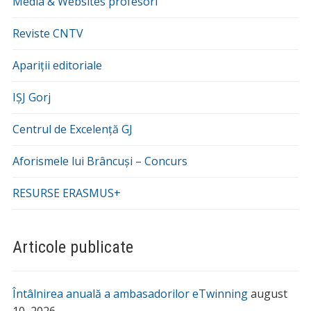
Media & Websites profesori
Reviste CNTV
Apariții editoriale
IȘJ Gorj
Centrul de Excelență GJ
Aforismele lui Brâncuși – Concurs
RESURSE ERASMUS+
Articole publicate
Întâlnirea anuală a ambasadorilor eTwinning
august