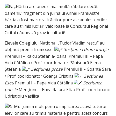
„Hârtia are uneori mai multă răbdare decât
oamenii.” fragment din jurnalul Annei FrankAstfel,
hârtia a fost martora trăirilor pure ale adolescenților
care au trimis lucrări valoroase la Concursul Regional
Cititul dăunează grav inculturii!
Elevele Colegiului Național „Tudor Vladimirescu” au
obținut premii frumoase:
Secțiunea dramaturgie
Premiul I – Raicu Ștefania-Ioana, Premiul III – Papa
Aida Cătălina / Prof. coordonator Pânișoară Elena
Ștefania
Secțiunea proză
Premiul II – Goanță Sara
/ Prof. coordonator Goanță Cristina
Secțiunea
Eseu
Premiul I – Papa Aida Cătălina
Secțiunea
poezie
Mențiune – Enea Raluca Eliza Prof. coordonator
Udriștioiu Vasilica
Mulțumim mult pentru implicarea activă tuturor
elevilor care au trimis materiale pentru acest concurs