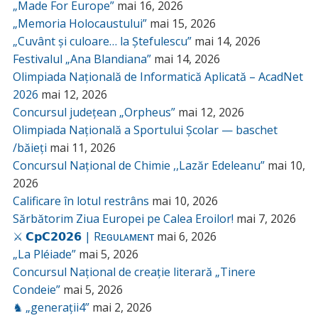
„Made For Europe”
mai 16, 2026
„Memoria Holocaustului”
mai 15, 2026
„Cuvânt și culoare… la Ștefulescu”
mai 14, 2026
Festivalul „Ana Blandiana”
mai 14, 2026
Olimpiada Națională de Informatică Aplicată – AcadNet
2026
mai 12, 2026
Concursul județean „Orpheus”
mai 12, 2026
Olimpiada Națională a Sportului Școlar — baschet
/băieți
mai 11, 2026
Concursul Național de Chimie ,,Lazăr Edeleanu”
mai 10,
2026
Calificare în lotul restrâns
mai 10, 2026
Sărbătorim Ziua Europei pe Calea Eroilor!
mai 7, 2026
⚔️ 𝗖𝗽𝗖𝟮𝟬𝟮𝟲 | Rᴇɢᴜʟᴀᴍᴇɴᴛ
mai 6, 2026
„La Pléiade”
mai 5, 2026
Concursul Național de creație literară „Tinere
Condeie”
mai 5, 2026
♞ „generații4”
mai 2, 2026