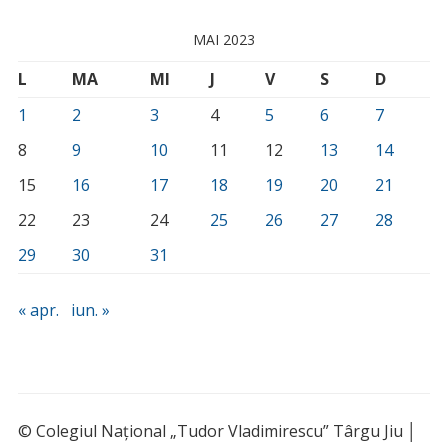
MAI 2023
L
MA
MI
J
V
S
D
1
2
3
4
5
6
7
8
9
10
11
12
13
14
15
16
17
18
19
20
21
22
23
24
25
26
27
28
29
30
31
« apr.
iun. »
© Colegiul Național „Tudor Vladimirescu” Târgu Jiu │