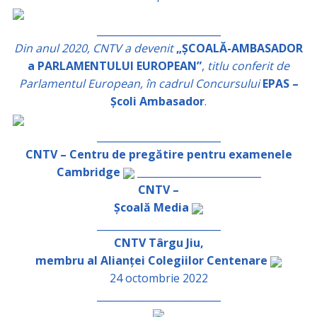
_________________________
Din anul 2020, CNTV a devenit
„ȘCOALĂ-AMBASADOR
a PARLAMENTULUI EUROPEAN”
,
titlu conferit de
Parlamentul European, în cadrul Concursului
EPAS –
Școli Ambasador
.
_________________________
CNTV – Centru de pregătire pentru examenele
Cambridge
_________________________
CNTV –
Școală Media
_________________________
CNTV Târgu Jiu,
membru al Alianței Colegiilor Centenare
24 octombrie 2022
_________________________