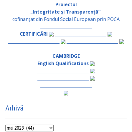
Proiectul
„Integritate și Transparență”
,
cofinanțat din Fondul Social European prin POCA
_________________________
CERTIFICĂRI
_________________________
_________________________
_________________________
_________________________
CAMBRIDGE
English Qualifications
_________________________
_________________________
_________________________
Arhivă
Arhivă