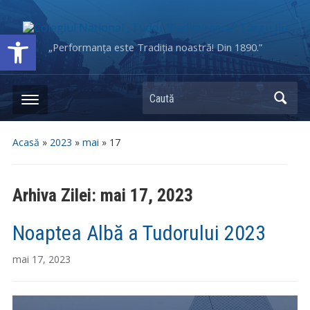
Deschide bara de unelte
„Performanța este Tradiția noastră! Din 1890.”
Caută
Acasă
»
2023
»
mai
»
17
Arhiva Zilei:
mai 17, 2023
Noaptea Albă a Tudorului 2023
mai 17, 2023