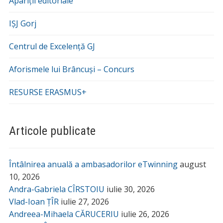
Apariții editoriale
IȘJ Gorj
Centrul de Excelență GJ
Aforismele lui Brâncuși – Concurs
RESURSE ERASMUS+
Articole publicate
Întâlnirea anuală a ambasadorilor eTwinning
august
10, 2026
Andra-Gabriela CÎRSTOIU
iulie 30, 2026
Vlad-Ioan ȚÎR
iulie 27, 2026
Andreea-Mihaela CĂRUCERIU
iulie 26, 2026