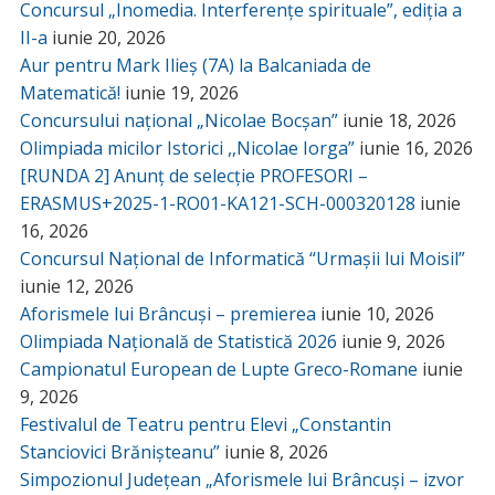
Concursul „Inomedia. Interferențe spirituale”, ediția a
II-a
iunie 20, 2026
Aur pentru Mark Ilieș (7A) la Balcaniada de
Matematică!
iunie 19, 2026
Concursului național „Nicolae Bocșan”
iunie 18, 2026
Olimpiada micilor Istorici ,,Nicolae Iorga”
iunie 16, 2026
[RUNDA 2] Anunț de selecție PROFESORI –
ERASMUS+2025-1-RO01-KA121-SCH-000320128
iunie
16, 2026
Concursul Național de Informatică “Urmașii lui Moisil”
iunie 12, 2026
Aforismele lui Brâncuși – premierea
iunie 10, 2026
Olimpiada Națională de Statistică 2026
iunie 9, 2026
Campionatul European de Lupte Greco-Romane
iunie
9, 2026
Festivalul de Teatru pentru Elevi „Constantin
Stanciovici Brănișteanu”
iunie 8, 2026
Simpozionul Județean „Aforismele lui Brâncuși – izvor