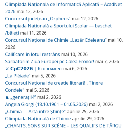
Olimpiada Națională de Informatică Aplicată – AcadNet
2026
mai 12, 2026
Concursul județean „Orpheus”
mai 12, 2026
Olimpiada Națională a Sportului Școlar — baschet
/băieți
mai 11, 2026
Concursul Național de Chimie ,,Lazăr Edeleanu”
mai 10,
2026
Calificare în lotul restrâns
mai 10, 2026
Sărbătorim Ziua Europei pe Calea Eroilor!
mai 7, 2026
⚔️ 𝗖𝗽𝗖𝟮𝟬𝟮𝟲 | Rᴇɢᴜʟᴀᴍᴇɴᴛ
mai 6, 2026
„La Pléiade”
mai 5, 2026
Concursul Național de creație literară „Tinere
Condeie”
mai 5, 2026
♞ „generații4”
mai 2, 2026
Angela Giorgi (18.10.1961 – 01.05.2026)
mai 2, 2026
„Chimia — Artă între Științe”
aprilie 29, 2026
Olimpiada Națională de Chimie
aprilie 29, 2026
„CHANTS, SONS SUR SCÈNE – LES QUALIFS DE TÂRGU