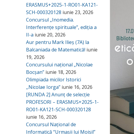
ERASMUS+2025-1-RO01-KA121-
SCH-000320128
iunie 23, 2026
Concursul „Inomedia.
Interferențe spirituale”, ediția a
II-a
iunie 20, 2026
Aur pentru Mark Ilieș (7A) la
Balcaniada de Matematică!
iunie
19, 2026
Concursului național „Nicolae
Bocșan”
iunie 18, 2026
Olimpiada micilor Istorici
,,Nicolae Iorga”
iunie 16, 2026
[RUNDA 2] Anunț de selecție
PROFESORI – ERASMUS+2025-1-
RO01-KA121-SCH-000320128
iunie 16, 2026
Concursul Național de
Informatică “Urmașii lui Moisil”