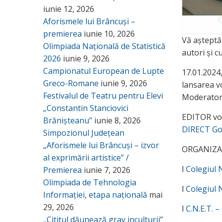
iunie 12, 2026
Aforismele lui Brâncuși –
premierea
iunie 10, 2026
Vă așteptăm
Olimpiada Națională de Statistică
autori și 
2026
iunie 9, 2026
Campionatul European de Lupte
17.01.2024
Greco-Romane
iunie 9, 2026
lansarea vo
Festivalul de Teatru pentru Elevi
Moderatori
„Constantin Stanciovici
EDITOR vol
Brănișteanu”
iunie 8, 2026
DIRECT Go
Simpozionul Județean
„Aforismele lui Brâncuși – izvor
ORGANIZATO
al exprimării artistice” /
ǀ
Colegiul 
Premierea
iunie 7, 2026
Olimpiada de Tehnologia
ǀ
Colegiul 
Informației, etapa națională
mai
29, 2026
ǀ
C.N.E.T. 
„Cititul dăunează grav inculturii”