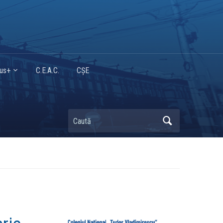
mus+
C.E.A.C.
CȘE
Caută