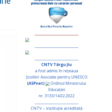
arie
_________________________
_________________________
_________________________
CNTV Târgu Jiu
a fost admis în rețeaua
Școlilor Asociate pentru UNESCO
(ASPnet)
Ordinul Ministrului
Educației
nr. 3133/14.02.2022
_________________________
CNTV – instituție acreditată