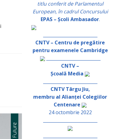
titlu conferit de Parlamentul
European, în cadrul Concursului
EPAS – Școli Ambasador
.
i
_________________________
CNTV – Centru de pregătire
pentru examenele Cambridge
_________________________
CNTV –
Școală Media
_________________________
CNTV Târgu Jiu,
membru al Alianței Colegiilor
Centenare
24 octombrie 2022
_________________________
_________________________