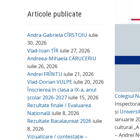
Articole publicate
Andra-Gabriela CÎRSTOIU
iulie
30, 2026
Vlad-Ioan ȚÎR
iulie 27, 2026
Andreea-Mihaela CĂRUCERIU
iulie 26, 2026
Andrei FRÎNTU
iulie 21, 2026
Vlad-Dorian VULPE
iulie 20, 2026
Înscrierea în clasa a IX-a, anul
Colegiul N
școlar 2026-2027
iulie 15, 2026
Inspectora
Rezultate finale / Evaluarea
și
Universi
Națională
iulie 8, 2026
ianuarie 20
Rezultate Bacalaureat 2026
iulie
cultural „A
8, 2026
– Andrei No
Vizualizare / contestație –