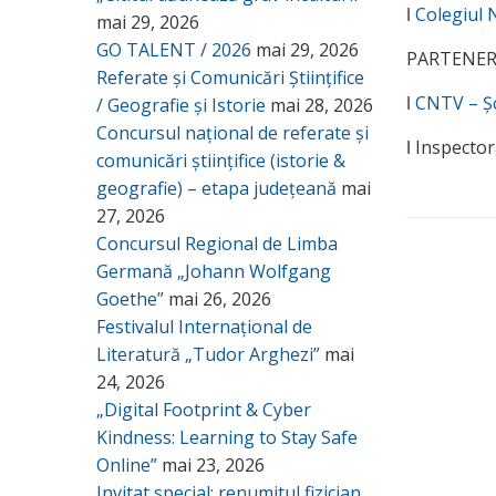
ǀ
Colegiul
mai 29, 2026
GO TALENT / 2026
mai 29, 2026
PARTENER
Referate și Comunicări Științifice
ǀ
CNTV – Ș
/ Geografie și Istorie
mai 28, 2026
Concursul național de referate și
ǀ Inspecto
comunicări științifice (istorie &
geografie) – etapa județeană
mai
27, 2026
Concursul Regional de Limba
Germană „Johann Wolfgang
Goethe”
mai 26, 2026
Festivalul Internațional de
Literatură „Tudor Arghezi”
mai
24, 2026
„Digital Footprint & Cyber
Kindness: Learning to Stay Safe
Online”
mai 23, 2026
Invitat special: renumitul fizician,