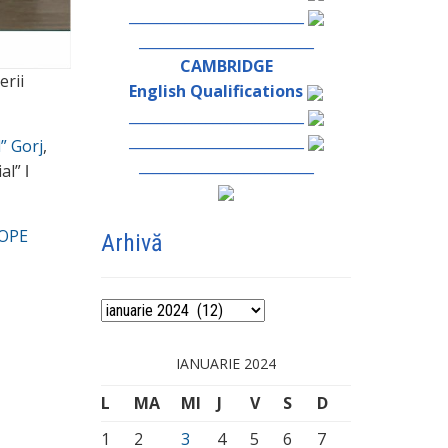
_________________________
_________________________
CAMBRIDGE
erii
English Qualifications
_________________________
_________________________
” Gorj
,
_________________________
al” ǀ
OPE
Arhivă
Arhivă
IANUARIE 2024
L
MA
MI
J
V
S
D
1
2
3
4
5
6
7