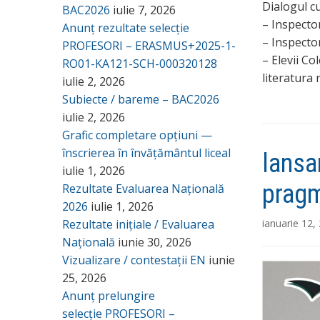
Dialogul cu
BAC2026
iulie 7, 2026
– Inspecto
Anunț rezultate selecție
– Inspector
PROFESORI – ERASMUS+2025-1-
– Elevii Co
RO01-KA121-SCH-000320128
literatura
iulie 2, 2026
Subiecte / bareme – BAC2026
iulie 2, 2026
Grafic completare opțiuni —
înscrierea în învățământul liceal
lansa
iulie 1, 2026
pragm
Rezultate Evaluarea Națională
2026
iulie 1, 2026
Rezultate inițiale / Evaluarea
ianuarie 12,
Națională
iunie 30, 2026
Vizualizare / contestații EN
iunie
25, 2026
Anunț prelungire
selecție PROFESORI –