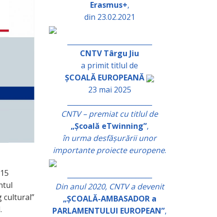
Erasmus+
,
din 23.02.2021
_________________________
CNTV Târgu Jiu
a primit titlul de
ȘCOALĂ EUROPEANĂ
23 mai 2025
_________________________
CNTV – premiat cu titlul de
„Școală eTwinning”
,
în urma desfășurării unor
importante proiecte europene
.
 15
_________________________
ntul
Din anul 2020, CNTV a devenit
g cultural”
„ȘCOALĂ-AMBASADOR a
.
PARLAMENTULUI EUROPEAN”
,