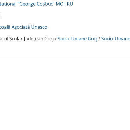
 National ”George Cosbuc” MOTRU
I
coală Asociată Unesco
ratul Școlar Județean Gorj /
Socio-Umane Gorj
/
Socio-Uman