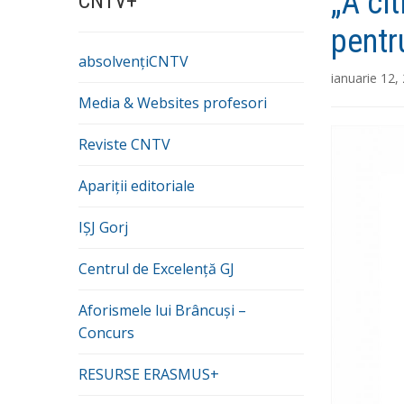
„A ci
CNTV+
pentru
absolvențiCNTV
ianuarie 12,
Media & Websites profesori
Reviste CNTV
Apariții editoriale
IȘJ Gorj
Centrul de Excelență GJ
Aforismele lui Brâncuși –
Concurs
RESURSE ERASMUS+