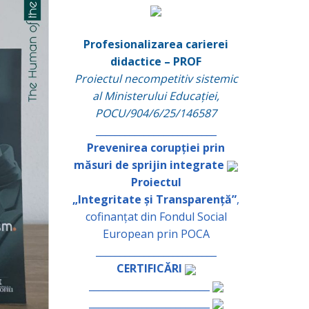
Profesionalizarea carierei
didactice – PROF
Proiectul necompetitiv sistemic
al Ministerului Educației,
POCU/904/6/25/146587
_________________________
Prevenirea corupției prin
măsuri de sprijin integrate
Proiectul
„Integritate și Transparență”
,
cofinanțat din Fondul Social
European prin POCA
_________________________
CERTIFICĂRI
_________________________
_________________________