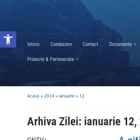
Deschide bara de unelte
Istoric
Conducere
Contact
Documente
Proiecte & Parteneriate
Acasă
»
2024
»
ianuarie
»
12
Arhiva Zilei:
ianuarie 12,