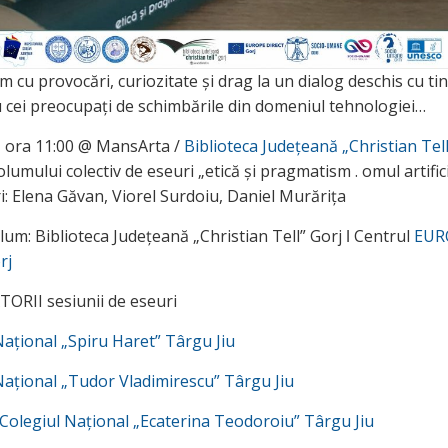
 cu provocări, curiozitate și drag la un dialog deschis cu tin
cu cei preocupați de schimbările din domeniul tehnologiei…
, ora 11:00 @ MansArta /
Biblioteca Județeană „Christian Tell
lumului colectiv de eseuri „etică și pragmatism . omul artifici
: Elena Găvan, Viorel Surdoiu, Daniel Murărița
um: Biblioteca Judeţeană „Christian Tell” Gorj ǀ Centrul
EUR
rj
RII sesiunii de eseuri
Național „Spiru Haret” Târgu Jiu
Național „Tudor Vladimirescu” Târgu Jiu
– Colegiul Național „Ecaterina Teodoroiu” Târgu Jiu