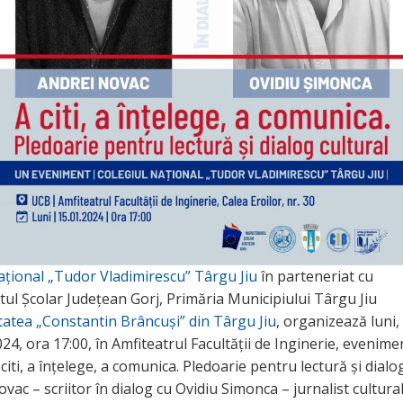
ațional „Tudor Vladimirescu” Târgu Jiu
în parteneriat cu
tul Școlar Județean Gorj, Primăria Municipiului Târgu Jiu
tatea „Constantin Brâncuşi” din Târgu Jiu
, organizează luni,
24, ora 17:00, în Amfiteatrul Facultății de Inginerie, evenime
 citi, a înțelege, a comunica. Pledoarie pentru lectură și dialo
vac – scriitor în dialog cu Ovidiu Simonca – jurnalist cultural