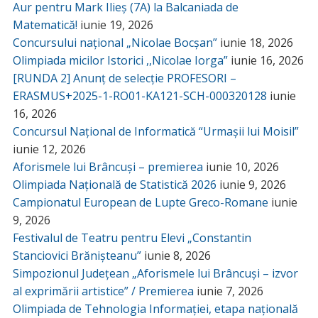
Aur pentru Mark Ilieș (7A) la Balcaniada de
Matematică!
iunie 19, 2026
Concursului național „Nicolae Bocșan”
iunie 18, 2026
Olimpiada micilor Istorici ,,Nicolae Iorga”
iunie 16, 2026
[RUNDA 2] Anunț de selecție PROFESORI –
ERASMUS+2025-1-RO01-KA121-SCH-000320128
iunie
16, 2026
Concursul Național de Informatică “Urmașii lui Moisil”
iunie 12, 2026
Aforismele lui Brâncuși – premierea
iunie 10, 2026
Olimpiada Națională de Statistică 2026
iunie 9, 2026
Campionatul European de Lupte Greco-Romane
iunie
9, 2026
Festivalul de Teatru pentru Elevi „Constantin
Stanciovici Brănișteanu”
iunie 8, 2026
Simpozionul Județean „Aforismele lui Brâncuși – izvor
al exprimării artistice” / Premierea
iunie 7, 2026
Olimpiada de Tehnologia Informației, etapa națională