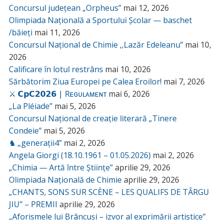
Concursul județean „Orpheus”
mai 12, 2026
Olimpiada Națională a Sportului Școlar — baschet
/băieți
mai 11, 2026
Concursul Național de Chimie ,,Lazăr Edeleanu”
mai 10,
2026
Calificare în lotul restrâns
mai 10, 2026
Sărbătorim Ziua Europei pe Calea Eroilor!
mai 7, 2026
⚔️ 𝗖𝗽𝗖𝟮𝟬𝟮𝟲 | Rᴇɢᴜʟᴀᴍᴇɴᴛ
mai 6, 2026
„La Pléiade”
mai 5, 2026
Concursul Național de creație literară „Tinere
Condeie”
mai 5, 2026
♞ „generații4”
mai 2, 2026
Angela Giorgi (18.10.1961 – 01.05.2026)
mai 2, 2026
„Chimia — Artă între Științe”
aprilie 29, 2026
Olimpiada Națională de Chimie
aprilie 29, 2026
„CHANTS, SONS SUR SCÈNE – LES QUALIFS DE TÂRGU
JIU” – PREMII
aprilie 29, 2026
„Aforismele lui Brâncuși – izvor al exprimării artistice”