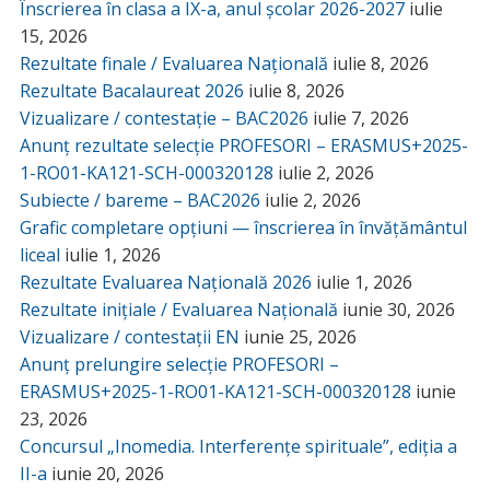
Înscrierea în clasa a IX-a, anul școlar 2026-2027
iulie
15, 2026
Rezultate finale / Evaluarea Națională
iulie 8, 2026
Rezultate Bacalaureat 2026
iulie 8, 2026
Vizualizare / contestație – BAC2026
iulie 7, 2026
Anunț rezultate selecție PROFESORI – ERASMUS+2025-
1-RO01-KA121-SCH-000320128
iulie 2, 2026
Subiecte / bareme – BAC2026
iulie 2, 2026
Grafic completare opțiuni — înscrierea în învățământul
liceal
iulie 1, 2026
Rezultate Evaluarea Națională 2026
iulie 1, 2026
Rezultate inițiale / Evaluarea Națională
iunie 30, 2026
Vizualizare / contestații EN
iunie 25, 2026
Anunț prelungire selecție PROFESORI –
ERASMUS+2025-1-RO01-KA121-SCH-000320128
iunie
23, 2026
Concursul „Inomedia. Interferențe spirituale”, ediția a
II-a
iunie 20, 2026