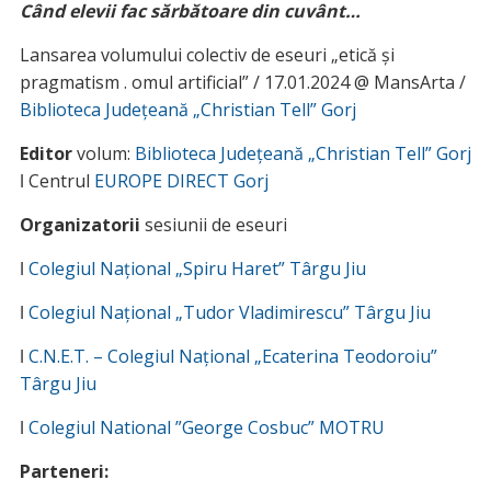
Când elevii fac sărbătoare din cuvânt…
Lansarea volumului colectiv de eseuri „etică și
pragmatism . omul artificial” / 17.01.2024 @ MansArta /
Biblioteca Județeană „Christian Tell” Gorj
Editor
volum:
Biblioteca Județeană „Christian Tell” Gorj
ǀ Centrul
EUROPE DIRECT Gorj
Organizatorii
sesiunii de eseuri
ǀ
Colegiul Național „Spiru Haret” Târgu Jiu
ǀ
Colegiul Național „Tudor Vladimirescu” Târgu Jiu
ǀ
C.N.E.T. – Colegiul Național „Ecaterina Teodoroiu”
Târgu Jiu
ǀ
Colegiul National ”George Cosbuc” MOTRU
Parteneri: