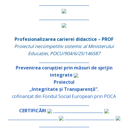
_________________________
_________________________
Profesionalizarea carierei didactice – PROF
Proiectul necompetitiv sistemic al Ministerului
Educației, POCU/904/6/25/146587
_________________________
Prevenirea corupției prin măsuri de sprijin
integrate
Proiectul
„Integritate și Transparență”
,
cofinanțat din Fondul Social European prin POCA
_________________________
CERTIFICĂRI
_________________________
_________________________
_________________________
_________________________