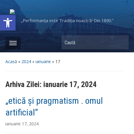
Deschide bara de unelte
„Performanța este Tradiția noastră! Din 1890.”
Caută
Acasă
»
2024
»
ianuarie
»
17
Arhiva Zilei:
ianuarie 17, 2024
„etică și pragmatism . omul
artificial”
ianuarie 17, 2024