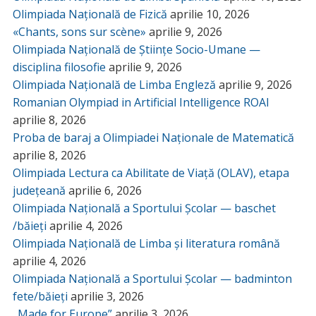
Olimpiada Națională de Fizică
aprilie 10, 2026
«Chants, sons sur scène»
aprilie 9, 2026
Olimpiada Națională de Științe Socio-Umane —
disciplina filosofie
aprilie 9, 2026
Olimpiada Națională de Limba Engleză
aprilie 9, 2026
Romanian Olympiad in Artificial Intelligence ROAI
aprilie 8, 2026
Proba de baraj a Olimpiadei Naționale de Matematică
aprilie 8, 2026
Olimpiada Lectura ca Abilitate de Viață (OLAV), etapa
județeană
aprilie 6, 2026
Olimpiada Națională a Sportului Școlar — baschet
/băieți
aprilie 4, 2026
Olimpiada Națională de Limba și literatura română
aprilie 4, 2026
Olimpiada Națională a Sportului Școlar — badminton
fete/băieți
aprilie 3, 2026
„Made for Europe”
aprilie 3, 2026