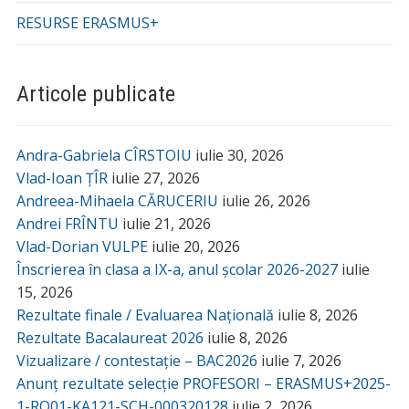
RESURSE ERASMUS+
Articole publicate
Andra-Gabriela CÎRSTOIU
iulie 30, 2026
Vlad-Ioan ȚÎR
iulie 27, 2026
Andreea-Mihaela CĂRUCERIU
iulie 26, 2026
Andrei FRÎNTU
iulie 21, 2026
Vlad-Dorian VULPE
iulie 20, 2026
Înscrierea în clasa a IX-a, anul școlar 2026-2027
iulie
15, 2026
Rezultate finale / Evaluarea Națională
iulie 8, 2026
Rezultate Bacalaureat 2026
iulie 8, 2026
Vizualizare / contestație – BAC2026
iulie 7, 2026
Anunț rezultate selecție PROFESORI – ERASMUS+2025-
1-RO01-KA121-SCH-000320128
iulie 2, 2026