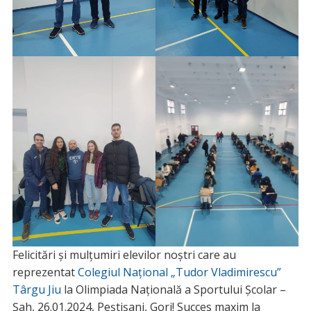
Felicitări și mulțumiri elevilor noștri care au
reprezentat
Colegiul Național „Tudor Vladimirescu”
Târgu Jiu
la Olimpiada Națională a Sportului Școlar –
Șah, 26.01.2024, Peștișani, Gorj! Succes maxim la