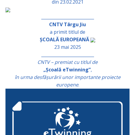
din 23.02.2021
_________________________
CNTV Târgu Jiu
a primit titlul de
ȘCOALĂ EUROPEANĂ
23 mai 2025
_________________________
CNTV – premiat cu titlul de
„Școală eTwinning”
,
în urma desfășurării unor importante proiecte
europene
.