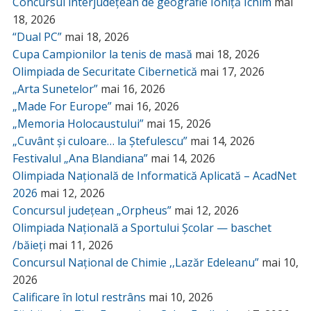
Concursul interjudețean de geografie Ioniță Ichim
mai
18, 2026
“Dual PC”
mai 18, 2026
Cupa Campionilor la tenis de masă
mai 18, 2026
Olimpiada de Securitate Cibernetică
mai 17, 2026
„Arta Sunetelor”
mai 16, 2026
„Made For Europe”
mai 16, 2026
„Memoria Holocaustului”
mai 15, 2026
„Cuvânt și culoare… la Ștefulescu”
mai 14, 2026
Festivalul „Ana Blandiana”
mai 14, 2026
Olimpiada Națională de Informatică Aplicată – AcadNet
2026
mai 12, 2026
Concursul județean „Orpheus”
mai 12, 2026
Olimpiada Națională a Sportului Școlar — baschet
/băieți
mai 11, 2026
Concursul Național de Chimie ,,Lazăr Edeleanu”
mai 10,
2026
Calificare în lotul restrâns
mai 10, 2026