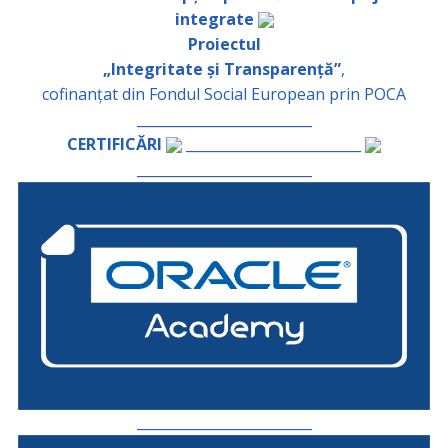
integrate
Proiectul
„Integritate și Transparență”
,
cofinanțat din Fondul Social European prin POCA
_________________________
CERTIFICĂRI
_________________________
_________________________
_________________________