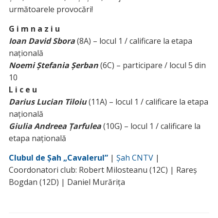
următoarele provocări!
G i m n a z i u
Ioan David Sbora
(8A) – locul 1 / calificare la etapa
națională
Noemi Ștefania Șerban
(6C) – participare / locul 5 din
10
L i c e u
Darius Lucian Tiloiu
(11A) – locul 1 / calificare la etapa
națională
Giulia Andreea Țarfulea
(10G) – locul 1 / calificare la
etapa națională
Clubul de Șah „Cavalerul”
|
Șah CNTV
|
Coordonatori club: Robert Milosteanu (12C) | Rareș
Bogdan (12D) | Daniel Murărița