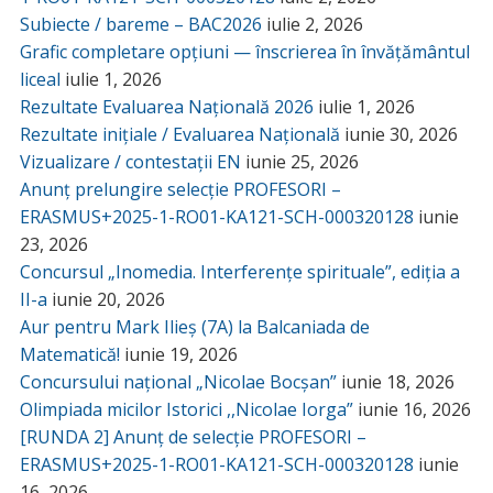
Subiecte / bareme – BAC2026
iulie 2, 2026
Grafic completare opțiuni — înscrierea în învățământul
liceal
iulie 1, 2026
Rezultate Evaluarea Națională 2026
iulie 1, 2026
Rezultate inițiale / Evaluarea Națională
iunie 30, 2026
Vizualizare / contestații EN
iunie 25, 2026
Anunț prelungire selecție PROFESORI –
ERASMUS+2025-1-RO01-KA121-SCH-000320128
iunie
23, 2026
Concursul „Inomedia. Interferențe spirituale”, ediția a
II-a
iunie 20, 2026
Aur pentru Mark Ilieș (7A) la Balcaniada de
Matematică!
iunie 19, 2026
Concursului național „Nicolae Bocșan”
iunie 18, 2026
Olimpiada micilor Istorici ,,Nicolae Iorga”
iunie 16, 2026
[RUNDA 2] Anunț de selecție PROFESORI –
ERASMUS+2025-1-RO01-KA121-SCH-000320128
iunie
16, 2026