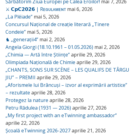
Sărbătorim Ziua Europei pe Calea Eroilor!
mai 7, 2026
⚔️ 𝗖𝗽𝗖𝟮𝟬𝟮𝟲 | Rᴇɢᴜʟᴀᴍᴇɴᴛ
mai 6, 2026
„La Pléiade”
mai 5, 2026
Concursul Național de creație literară „Tinere
Condeie”
mai 5, 2026
♞ „generații4”
mai 2, 2026
Angela Giorgi (18.10.1961 – 01.05.2026)
mai 2, 2026
„Chimia — Artă între Științe”
aprilie 29, 2026
Olimpiada Națională de Chimie
aprilie 29, 2026
„CHANTS, SONS SUR SCÈNE – LES QUALIFS DE TÂRGU
JIU” – PREMII
aprilie 29, 2026
„Aforismele lui Brâncuși – izvor al exprimării artistice”
– rezultate
aprilie 28, 2026
Protegez la nature
aprilie 28, 2026
Petru Rădulea (1931 — 2026)
aprilie 27, 2026
„My first project with an eTwinning ambassador”
aprilie 22, 2026
Școală eTwinning 2026-2027
aprilie 21, 2026