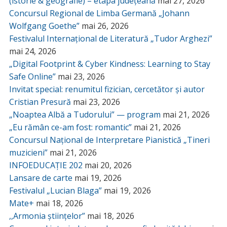
(istorie & geografie) – etapa județeană
mai 27, 2026
Concursul Regional de Limba Germană „Johann
Wolfgang Goethe”
mai 26, 2026
Festivalul Internațional de Literatură „Tudor Arghezi”
mai 24, 2026
„Digital Footprint & Cyber Kindness: Learning to Stay
Safe Online”
mai 23, 2026
Invitat special: renumitul fizician, cercetător și autor
Cristian Presură
mai 23, 2026
„Noaptea Albă a Tudorului” — program
mai 21, 2026
„Eu rămân ce-am fost: romantic”
mai 21, 2026
Concursul Național de Interpretare Pianistică „Tineri
muzicieni”
mai 21, 2026
INFOEDUCAȚIE 202
mai 20, 2026
Lansare de carte
mai 19, 2026
Festivalul „Lucian Blaga”
mai 19, 2026
Mate+
mai 18, 2026
,,Armonia științelor”
mai 18, 2026