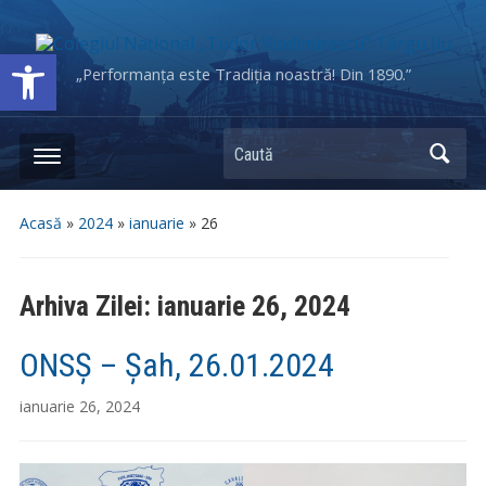
Deschide bara de unelte
„Performanța este Tradiția noastră! Din 1890.”
Caută
Acasă
»
2024
»
ianuarie
»
26
Arhiva Zilei:
ianuarie 26, 2024
ONSȘ – Șah, 26.01.2024
ianuarie 26, 2024