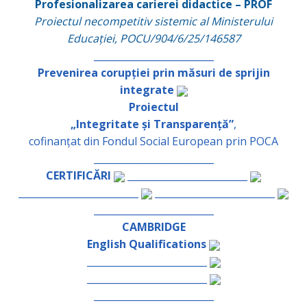
Profesionalizarea carierei didactice – PROF
Proiectul necompetitiv sistemic al Ministerului
Educației, POCU/904/6/25/146587
_________________________
Prevenirea corupției prin măsuri de sprijin
integrate
Proiectul
„Integritate și Transparență”
,
cofinanțat din Fondul Social European prin POCA
_________________________
CERTIFICĂRI
_________________________
_________________________
_________________________
_________________________
CAMBRIDGE
English Qualifications
_________________________
_________________________
_________________________