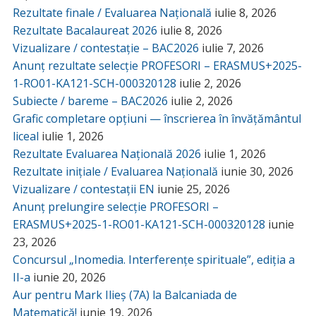
Rezultate finale / Evaluarea Națională
iulie 8, 2026
Rezultate Bacalaureat 2026
iulie 8, 2026
Vizualizare / contestație – BAC2026
iulie 7, 2026
Anunț rezultate selecție PROFESORI – ERASMUS+2025-
1-RO01-KA121-SCH-000320128
iulie 2, 2026
Subiecte / bareme – BAC2026
iulie 2, 2026
Grafic completare opțiuni — înscrierea în învățământul
liceal
iulie 1, 2026
Rezultate Evaluarea Națională 2026
iulie 1, 2026
Rezultate inițiale / Evaluarea Națională
iunie 30, 2026
Vizualizare / contestații EN
iunie 25, 2026
Anunț prelungire selecție PROFESORI –
ERASMUS+2025-1-RO01-KA121-SCH-000320128
iunie
23, 2026
Concursul „Inomedia. Interferențe spirituale”, ediția a
II-a
iunie 20, 2026
Aur pentru Mark Ilieș (7A) la Balcaniada de
Matematică!
iunie 19, 2026