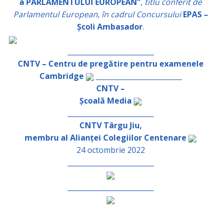
a PARLAMENTULUI EUROPEAN”
,
titlu conferit de
Parlamentul European, în cadrul Concursului
EPAS –
Școli Ambasador
.
_________________________
CNTV – Centru de pregătire pentru examenele
Cambridge
_________________________
CNTV –
Școală Media
_________________________
CNTV Târgu Jiu,
membru al Alianței Colegiilor Centenare
24 octombrie 2022
_________________________
_________________________