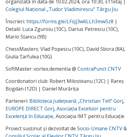
organizată în data de 10.02.2024, ora 10:30, s11etaj |
Colegiul Național „Tudor Vladimirescu” Târgu Jiu
Înscrieri:
https://forms.gle/LFsJj3w6LLh3mw5z8
|
Detalii: Luca Zguroiu (10C), Darius Petrescu (10C),
Mario Stancu (9B)
ChessMasters: Vlad Popescu (10C), David Sbora (8A),
Giulia Țarfulea (10G)
SoftMaster: vortex.dementia @
ContraPunct CNTV
Coordonatori club: Robert Milosteanu (12C) | Rareș
Bogdan (12D) | Daniel Murărița
Parteneri:
Biblioteca Județeană „Christian Tell” Gorj
,
EUROPE DIRECT Gorj
,
Asociația Excelsior pentru
Excelență în Educație
, Asociația IMT pentru Educație
Proiect susținut și dezvoltat de
Socio-Umane CNTV
&
Consiliul Școlar al Elevilor CNTV Târgu Jiu