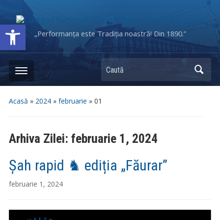
Deschide bara de unelte
„Performanța este Tradiția noastră! Din 1890.”
Caută
Acasă
»
2024
»
februarie
»
01
Arhiva Zilei:
februarie 1, 2024
Șah rapid ♞ ediția „Făurar”
februarie 1, 2024