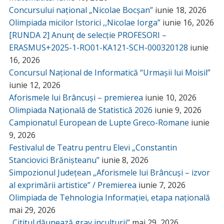
Concursului național „Nicolae Bocșan”
iunie 18, 2026
Olimpiada micilor Istorici ,,Nicolae Iorga”
iunie 16, 2026
[RUNDA 2] Anunț de selecție PROFESORI –
ERASMUS+2025-1-RO01-KA121-SCH-000320128
iunie
16, 2026
Concursul Național de Informatică “Urmașii lui Moisil”
iunie 12, 2026
Aforismele lui Brâncuși – premierea
iunie 10, 2026
Olimpiada Națională de Statistică 2026
iunie 9, 2026
Campionatul European de Lupte Greco-Romane
iunie
9, 2026
Festivalul de Teatru pentru Elevi „Constantin
Stanciovici Brănișteanu”
iunie 8, 2026
Simpozionul Județean „Aforismele lui Brâncuși – izvor
al exprimării artistice” / Premierea
iunie 7, 2026
Olimpiada de Tehnologia Informației, etapa națională
mai 29, 2026
„Cititul dăunează grav inculturii”
mai 29, 2026