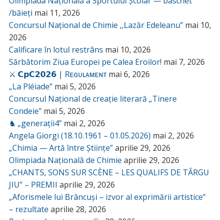
Olimpiada Națională a Sportului Școlar — baschet
/băieți
mai 11, 2026
Concursul Național de Chimie ,,Lazăr Edeleanu”
mai 10,
2026
Calificare în lotul restrâns
mai 10, 2026
Sărbătorim Ziua Europei pe Calea Eroilor!
mai 7, 2026
⚔️ 𝗖𝗽𝗖𝟮𝟬𝟮𝟲 | Rᴇɢᴜʟᴀᴍᴇɴᴛ
mai 6, 2026
„La Pléiade”
mai 5, 2026
Concursul Național de creație literară „Tinere
Condeie”
mai 5, 2026
♞ „generații4”
mai 2, 2026
Angela Giorgi (18.10.1961 – 01.05.2026)
mai 2, 2026
„Chimia — Artă între Științe”
aprilie 29, 2026
Olimpiada Națională de Chimie
aprilie 29, 2026
„CHANTS, SONS SUR SCÈNE – LES QUALIFS DE TÂRGU
JIU” – PREMII
aprilie 29, 2026
„Aforismele lui Brâncuși – izvor al exprimării artistice”
– rezultate
aprilie 28, 2026