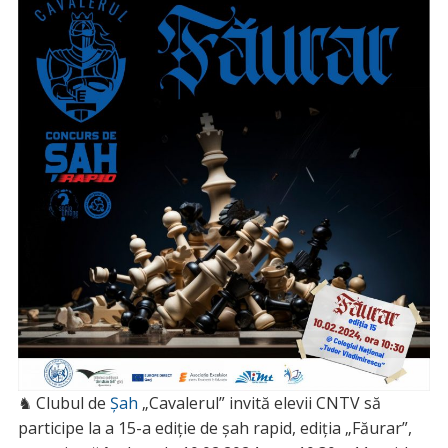
♞ Clubul de
Șah
„Cavalerul” invită elevii CNTV să
participe la a 15-a ediție de șah rapid, ediția „Făurar”,