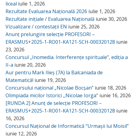
liceal
iulie 1, 2026
Rezultate Evaluarea Națională 2026
iulie 1, 2026
Rezultate inițiale / Evaluarea Națională
iunie 30, 2026
Vizualizare / contestații EN
iunie 25, 2026
Anunț prelungire selecție PROFESORI –
ERASMUS+2025-1-RO01-KA121-SCH-000320128
iunie
23, 2026
Concursul „Inomedia. Interferențe spirituale”, ediția a
II-a
iunie 20, 2026
Aur pentru Mark Ilieș (7A) la Balcaniada de
Matematică!
iunie 19, 2026
Concursului național „Nicolae Bocșan”
iunie 18, 2026
Olimpiada micilor Istorici ,,Nicolae Iorga”
iunie 16, 2026
[RUNDA 2] Anunț de selecție PROFESORI –
ERASMUS+2025-1-RO01-KA121-SCH-000320128
iunie
16, 2026
Concursul Național de Informatică “Urmașii lui Moisil”
iunie 12, 2026