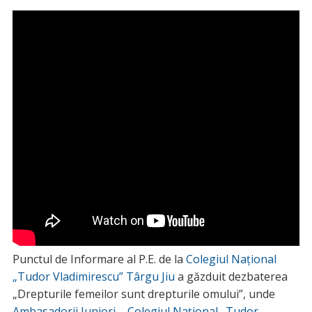
Punctul de Informare al P.E. de la
Colegiul Național
„Tudor Vladimirescu” Târgu Jiu
a găzduit dezbaterea
„Drepturile femeilor sunt drepturile omului”, unde
Ambasadorii Juniori – Colegiul Național „Tudor