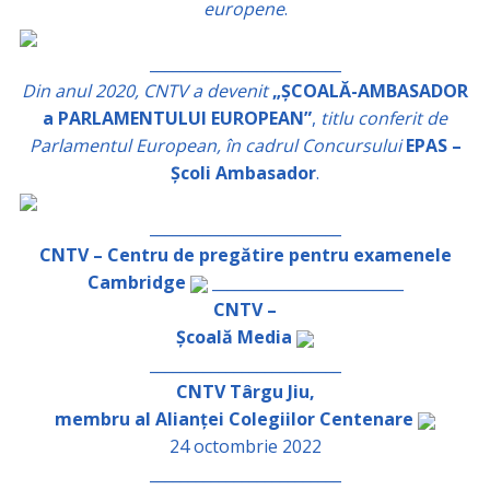
europene
.
_________________________
Din anul 2020, CNTV a devenit
„ȘCOALĂ-AMBASADOR
a PARLAMENTULUI EUROPEAN”
,
titlu conferit de
Parlamentul European, în cadrul Concursului
EPAS –
Școli Ambasador
.
_________________________
CNTV – Centru de pregătire pentru examenele
Cambridge
_________________________
CNTV –
Școală Media
_________________________
CNTV Târgu Jiu,
membru al Alianței Colegiilor Centenare
24 octombrie 2022
_________________________