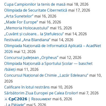
Cupa Campionilor la tenis de masă
mai 18, 2026
Olimpiada de Securitate Cibernetică
mai 17, 2026
„Arta Sunetelor”
mai 16, 2026
„Made For Europe”
mai 16, 2026
„Memoria Holocaustului”
mai 15, 2026
„Cuvânt și culoare… la Ștefulescu”
mai 14, 2026
Festivalul „Ana Blandiana”
mai 14, 2026
Olimpiada Națională de Informatică Aplicată – AcadNet
2026
mai 12, 2026
Concursul județean „Orpheus”
mai 12, 2026
Olimpiada Națională a Sportului Școlar — baschet
/băieți
mai 11, 2026
Concursul Național de Chimie ,,Lazăr Edeleanu”
mai 10,
2026
Calificare în lotul restrâns
mai 10, 2026
Sărbătorim Ziua Europei pe Calea Eroilor!
mai 7, 2026
⚔️ 𝗖𝗽𝗖𝟮𝟬𝟮𝟲 | Rᴇɢᴜʟᴀᴍᴇɴᴛ
mai 6, 2026
„La Pléiade”
mai 5, 2026