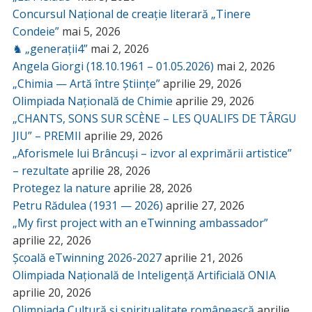
Concursul Național de creație literară „Tinere
Condeie”
mai 5, 2026
♞ „generații4”
mai 2, 2026
Angela Giorgi (18.10.1961 – 01.05.2026)
mai 2, 2026
„Chimia — Artă între Științe”
aprilie 29, 2026
Olimpiada Națională de Chimie
aprilie 29, 2026
„CHANTS, SONS SUR SCÈNE – LES QUALIFS DE TÂRGU
JIU” – PREMII
aprilie 29, 2026
„Aforismele lui Brâncuși – izvor al exprimării artistice”
– rezultate
aprilie 28, 2026
Protegez la nature
aprilie 28, 2026
Petru Rădulea (1931 — 2026)
aprilie 27, 2026
„My first project with an eTwinning ambassador”
aprilie 22, 2026
Școală eTwinning 2026-2027
aprilie 21, 2026
Olimpiada Națională de Inteligență Artificială ONIA
aprilie 20, 2026
Olimpiada Cultură și spiritualitate românească
aprilie