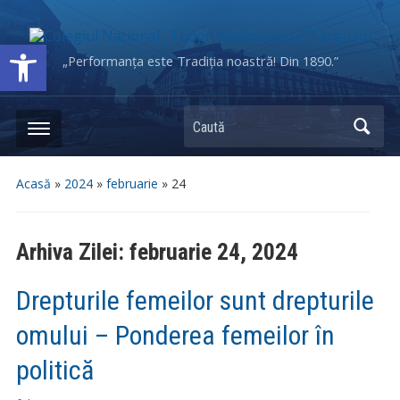
Deschide bara de unelte
„Performanța este Tradiția noastră! Din 1890.”
Caută
Acasă
»
2024
»
februarie
»
24
Arhiva Zilei:
februarie 24, 2024
Drepturile femeilor sunt drepturile
omului – Ponderea femeilor în
politică