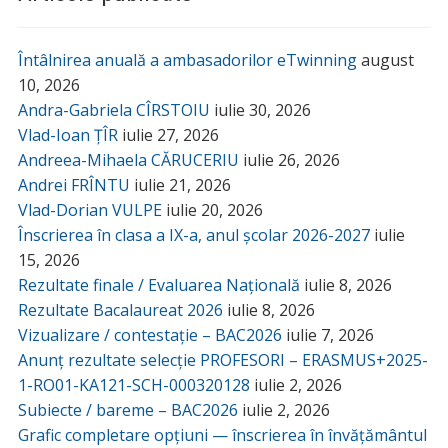
Întâlnirea anuală a ambasadorilor eTwinning
august
10, 2026
Andra-Gabriela CÎRSTOIU
iulie 30, 2026
Vlad-Ioan ȚÎR
iulie 27, 2026
Andreea-Mihaela CĂRUCERIU
iulie 26, 2026
Andrei FRÎNTU
iulie 21, 2026
Vlad-Dorian VULPE
iulie 20, 2026
Înscrierea în clasa a IX-a, anul școlar 2026-2027
iulie
15, 2026
Rezultate finale / Evaluarea Națională
iulie 8, 2026
Rezultate Bacalaureat 2026
iulie 8, 2026
Vizualizare / contestație – BAC2026
iulie 7, 2026
Anunț rezultate selecție PROFESORI – ERASMUS+2025-
1-RO01-KA121-SCH-000320128
iulie 2, 2026
Subiecte / bareme – BAC2026
iulie 2, 2026
Grafic completare opțiuni — înscrierea în învățământul