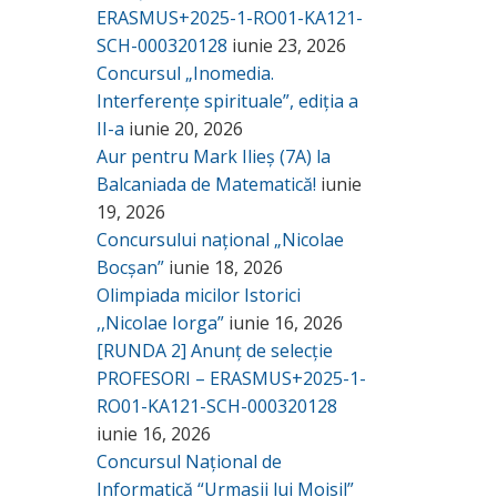
ERASMUS+2025-1-RO01-KA121-
SCH-000320128
iunie 23, 2026
Concursul „Inomedia.
Interferențe spirituale”, ediția a
II-a
iunie 20, 2026
Aur pentru Mark Ilieș (7A) la
Balcaniada de Matematică!
iunie
19, 2026
Concursului național „Nicolae
Bocșan”
iunie 18, 2026
Olimpiada micilor Istorici
,,Nicolae Iorga”
iunie 16, 2026
[RUNDA 2] Anunț de selecție
PROFESORI – ERASMUS+2025-1-
RO01-KA121-SCH-000320128
iunie 16, 2026
Concursul Național de
Informatică “Urmașii lui Moisil”