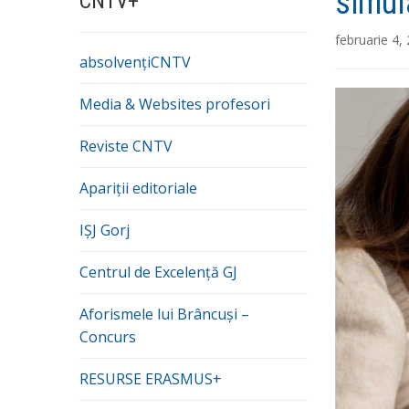
simul
CNTV+
februarie 4,
absolvențiCNTV
Media & Websites profesori
Reviste CNTV
Apariții editoriale
IȘJ Gorj
Centrul de Excelență GJ
Aforismele lui Brâncuși –
Concurs
RESURSE ERASMUS+