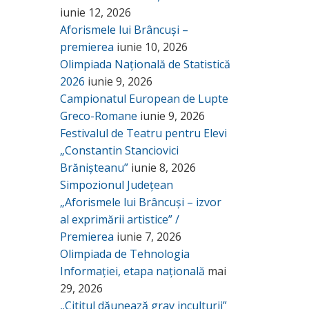
iunie 12, 2026
Aforismele lui Brâncuși –
premierea
iunie 10, 2026
Olimpiada Națională de Statistică
2026
iunie 9, 2026
Campionatul European de Lupte
Greco-Romane
iunie 9, 2026
Festivalul de Teatru pentru Elevi
„Constantin Stanciovici
Brănișteanu”
iunie 8, 2026
Simpozionul Județean
„Aforismele lui Brâncuși – izvor
al exprimării artistice” /
Premierea
iunie 7, 2026
Olimpiada de Tehnologia
Informației, etapa națională
mai
29, 2026
„Cititul dăunează grav inculturii”