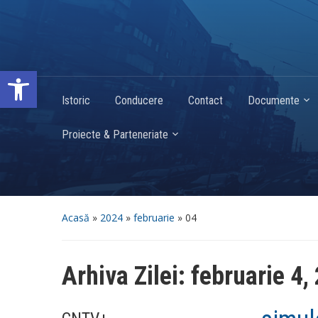
Deschide bara de unelte
Istoric
Conducere
Contact
Documente
Proiecte & Parteneriate
Acasă
»
2024
»
februarie
»
04
Arhiva Zilei:
februarie 4,