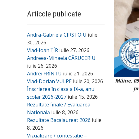
Articole publicate
Andra-Gabriela CÎRSTOIU
iulie
30, 2026
Vlad-Ioan ȚÎR
iulie 27, 2026
Andreea-Mihaela CĂRUCERIU
iulie 26, 2026
Andrei FRÎNTU
iulie 21, 2026
Mâine, 05
Vlad-Dorian VULPE
iulie 20, 2026
pr
Înscrierea în clasa a IX-a, anul
școlar 2026-2027
iulie 15, 2026
Rezultate finale / Evaluarea
Națională
iulie 8, 2026
Rezultate Bacalaureat 2026
iulie
8, 2026
Vizualizare / contestație –