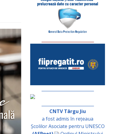
_________________________
_________________________
_________________________
CNTV Târgu Jiu
a fost admis în rețeaua
Școlilor Asociate pentru UNESCO
(ASPnet)
Ordinul Ministrului