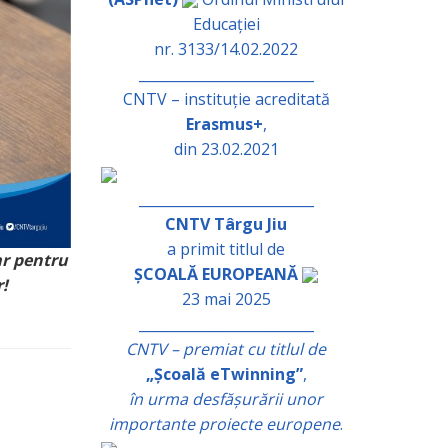
Educației
nr. 3133/14.02.2022
_________________________
CNTV – instituție acreditată
Erasmus+
,
din 23.02.2021
_________________________
CNTV Târgu Jiu
a primit titlul de
ar pentru
ȘCOALĂ EUROPEANĂ
r!
23 mai 2025
_________________________
CNTV – premiat cu titlul de
„Școală eTwinning”
,
în urma desfășurării unor
importante proiecte europene
.