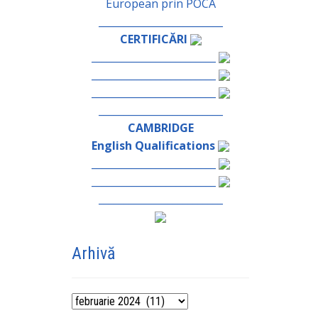
European prin POCA
_________________________
CERTIFICĂRI
_________________________
_________________________
_________________________
_________________________
CAMBRIDGE
English Qualifications
_________________________
_________________________
_________________________
Arhivă
Arhivă