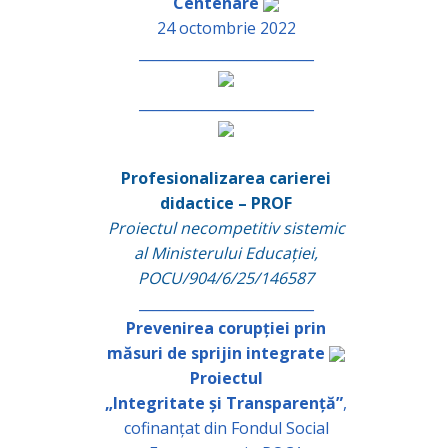
Centenare
24 octombrie 2022
_________________________
_________________________
Profesionalizarea carierei
didactice – PROF
Proiectul necompetitiv sistemic
al Ministerului Educației,
POCU/904/6/25/146587
_________________________
Prevenirea corupției prin
măsuri de sprijin integrate
Proiectul
„Integritate și Transparență”
,
cofinanțat din Fondul Social