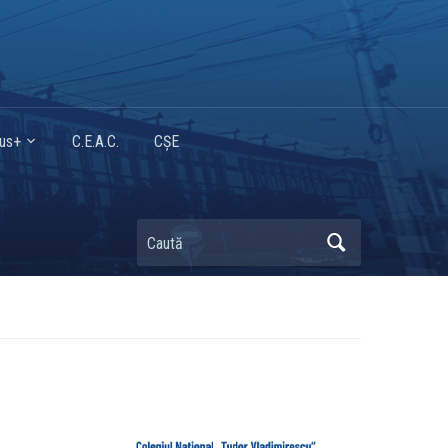
mus+
C.E.A.C.
CȘE
Caută