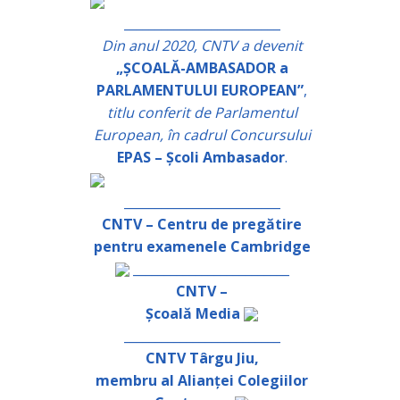
_________________________
Din anul 2020, CNTV a devenit
„ȘCOALĂ-AMBASADOR a
PARLAMENTULUI EUROPEAN”
,
titlu conferit de Parlamentul
European, în cadrul Concursului
EPAS – Școli Ambasador
.
_________________________
CNTV – Centru de pregătire
pentru examenele Cambridge
_________________________
CNTV –
Școală Media
_________________________
CNTV Târgu Jiu,
membru al Alianței Colegiilor