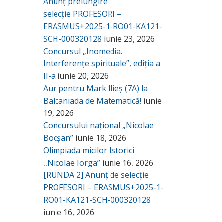
Anunț prelungire
selecție PROFESORI –
ERASMUS+2025-1-RO01-KA121-
SCH-000320128
iunie 23, 2026
Concursul „Inomedia.
Interferențe spirituale”, ediția a
II-a
iunie 20, 2026
Aur pentru Mark Ilieș (7A) la
Balcaniada de Matematică!
iunie
19, 2026
Concursului național „Nicolae
Bocșan”
iunie 18, 2026
Olimpiada micilor Istorici
,,Nicolae Iorga”
iunie 16, 2026
[RUNDA 2] Anunț de selecție
PROFESORI – ERASMUS+2025-1-
RO01-KA121-SCH-000320128
iunie 16, 2026