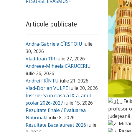
RESURSE ERASMUS+
Articole publicate
Andra-Gabriela CÎRSTOIU
iulie
30, 2026
Vlad-Ioan ȚÎR
iulie 27, 2026
Andreea-Mihaela CĂRUCERIU
iulie 26, 2026
Andrei FRÎNTU
iulie 21, 2026
Vlad-Dorian VULPE
iulie 20, 2026
Înscrierea în clasa a IX-a, anul
Feli
școlar 2026-2027
iulie 15, 2026
profesor c
Rezultate finale / Evaluarea
județeană 
Națională
iulie 8, 2026
Mihai-
Rezultate Bacalaureat 2026
iulie
Rareș 