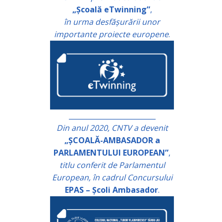
„Școală eTwinning”
,
în urma desfășurării unor
importante proiecte europene
.
_________________________
Din anul 2020, CNTV a devenit
„ȘCOALĂ-AMBASADOR a
PARLAMENTULUI EUROPEAN”
,
titlu conferit de Parlamentul
European, în cadrul Concursului
EPAS – Școli Ambasador
.