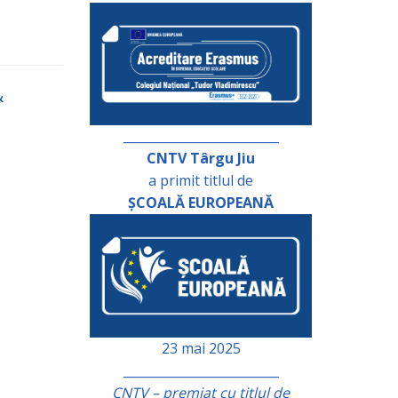
&
_________________________
CNTV Târgu Jiu
a primit titlul de
ȘCOALĂ EUROPEANĂ
23 mai 2025
_________________________
CNTV – premiat cu titlul de