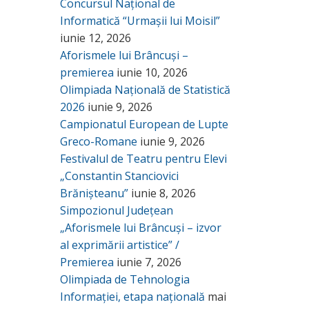
Concursul Național de
Informatică “Urmașii lui Moisil”
iunie 12, 2026
Aforismele lui Brâncuși –
premierea
iunie 10, 2026
Olimpiada Națională de Statistică
2026
iunie 9, 2026
Campionatul European de Lupte
Greco-Romane
iunie 9, 2026
Festivalul de Teatru pentru Elevi
„Constantin Stanciovici
Brănișteanu”
iunie 8, 2026
Simpozionul Județean
„Aforismele lui Brâncuși – izvor
al exprimării artistice” /
Premierea
iunie 7, 2026
Olimpiada de Tehnologia
Informației, etapa națională
mai