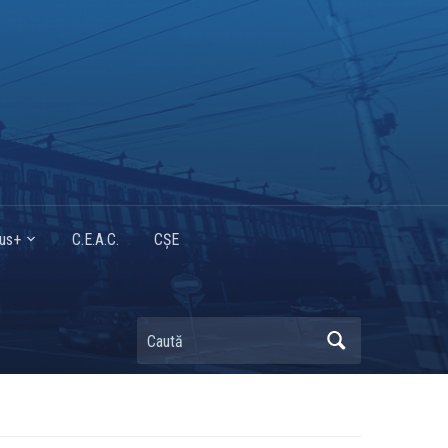
mus+
C.E.A.C.
CȘE
Caută