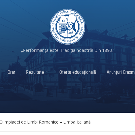
„Performanța este Tradiția noastră! Din 1890.”
Orar
Rezultate
Oferta educațională
Anunțuri Eras
Olimpiadei de Limbi Romanice – Limba Italiană