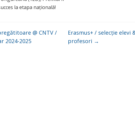
ucces la etapa națională!
pregătitoare @ CNTV /
Erasmus+ / selecție elevi 
ar 2024-2025
profesori
→