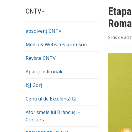
Etapa
CNTV+
Roman
absolvențiCNTV
Scris de
adm
Media & Websites profesori
Reviste CNTV
Apariții editoriale
IȘJ Gorj
Centrul de Excelență GJ
Aforismele lui Brâncuși –
Concurs