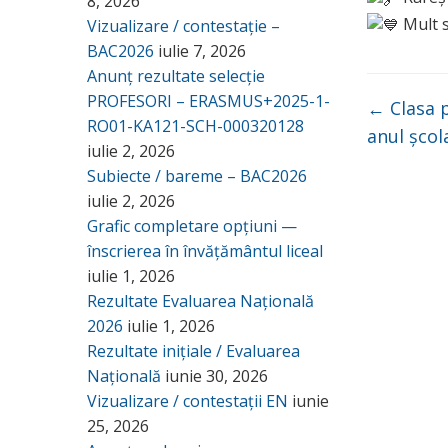
8, 2026
Mult s
Vizualizare / contestație –
BAC2026
iulie 7, 2026
Anunț rezultate selecție
PROFESORI – ERASMUS+2025-1-
←
Clasa 
RO01-KA121-SCH-000320128
anul școl
iulie 2, 2026
Subiecte / bareme – BAC2026
iulie 2, 2026
Grafic completare opțiuni —
înscrierea în învățământul liceal
iulie 1, 2026
Rezultate Evaluarea Națională
2026
iulie 1, 2026
Rezultate inițiale / Evaluarea
Națională
iunie 30, 2026
Vizualizare / contestații EN
iunie
25, 2026