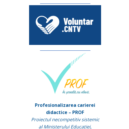
_________________________
_________________________
Profesionalizarea carierei
didactice – PROF
Proiectul necompetitiv sistemic
al Ministerului Educației,