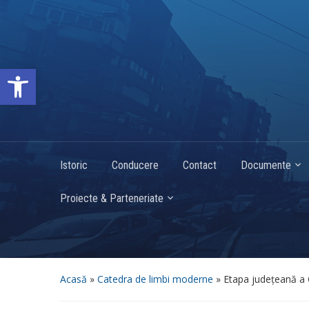
Deschide bara de unelte
Istoric
Conducere
Contact
Documente
Proiecte & Parteneriate
Acasă
»
Catedra de limbi moderne
»
Etapa județeană a 