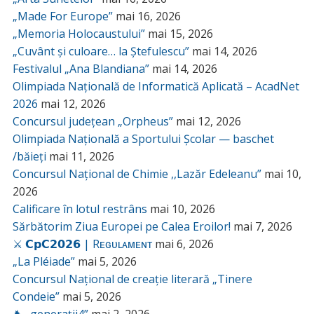
„Made For Europe”
mai 16, 2026
„Memoria Holocaustului”
mai 15, 2026
„Cuvânt și culoare… la Ștefulescu”
mai 14, 2026
Festivalul „Ana Blandiana”
mai 14, 2026
Olimpiada Națională de Informatică Aplicată – AcadNet
2026
mai 12, 2026
Concursul județean „Orpheus”
mai 12, 2026
Olimpiada Națională a Sportului Școlar — baschet
/băieți
mai 11, 2026
Concursul Național de Chimie ,,Lazăr Edeleanu”
mai 10,
2026
Calificare în lotul restrâns
mai 10, 2026
Sărbătorim Ziua Europei pe Calea Eroilor!
mai 7, 2026
⚔️ 𝗖𝗽𝗖𝟮𝟬𝟮𝟲 | Rᴇɢᴜʟᴀᴍᴇɴᴛ
mai 6, 2026
„La Pléiade”
mai 5, 2026
Concursul Național de creație literară „Tinere
Condeie”
mai 5, 2026
♞ „generații4”
mai 2, 2026