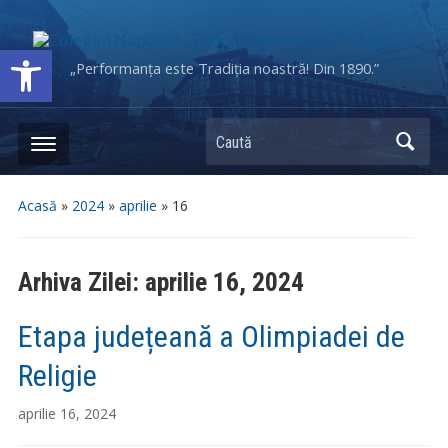
Deschide bara de unelte
„Performanța este Tradiția noastră! Din 1890.”
Caută
Acasă
»
2024
»
aprilie
»
16
Arhiva Zilei:
aprilie 16, 2024
Etapa județeană a Olimpiadei de
Religie
aprilie 16, 2024