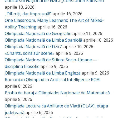
Concursul Național de Fizică „Constantin Sălceanu”
aprilie 18, 2026
„Diferiți, dar împreună!”
aprilie 16, 2026
One Classroom, Many Learners: The Art of Mixed-
Ability Teaching
aprilie 16, 2026
Olimpiada Națională de Geografie
aprilie 11, 2026
Olimpiada Națională de Limba Spaniolă
aprilie 10, 2026
Olimpiada Națională de Fizică
aprilie 10, 2026
«Chants, sons sur scène»
aprilie 9, 2026
Olimpiada Națională de Științe Socio-Umane —
disciplina filosofie
aprilie 9, 2026
Olimpiada Națională de Limba Engleză
aprilie 9, 2026
Romanian Olympiad in Artificial Intelligence ROAI
aprilie 8, 2026
Proba de baraj a Olimpiadei Naționale de Matematică
aprilie 8, 2026
Olimpiada Lectura ca Abilitate de Viață (OLAV), etapa
județeană
aprilie 6, 2026