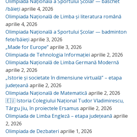
Olimpiada Națională a Sportului Școlar — baschet
/băieți
aprilie 4, 2026
Olimpiada Națională de Limba și literatura română
aprilie 4, 2026
Olimpiada Națională a Sportului Școlar — badminton
fete/băieți
aprilie 3, 2026
„Made for Europe”
aprilie 3, 2026
Olimpiada de Tehnologia Informației
aprilie 2, 2026
Olimpiada Națională de Limba Germană Modernă
aprilie 2, 2026
„Istorie și societate în dimensiune virtuală” – etapa
județeană
aprilie 2, 2026
Olimpiada Națională de Matematică
aprilie 2, 2026
🇪🇺 Istoria Colegiului Național Tudor Vladimirescu,
Târgu Jiu, în proiectele Ersamus
aprilie 2, 2026
Olimpiada de Limba Engleză – etapa județeană
aprilie
2, 2026
Olimpiada de Dezbateri
aprilie 1, 2026