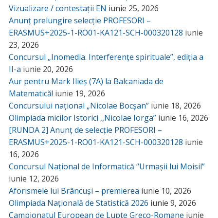
Vizualizare / contestații EN
iunie 25, 2026
Anunț prelungire selecție PROFESORI –
ERASMUS+2025-1-RO01-KA121-SCH-000320128
iunie
23, 2026
Concursul „Inomedia. Interferențe spirituale”, ediția a
II-a
iunie 20, 2026
Aur pentru Mark Ilieș (7A) la Balcaniada de
Matematică!
iunie 19, 2026
Concursului național „Nicolae Bocșan”
iunie 18, 2026
Olimpiada micilor Istorici ,,Nicolae Iorga”
iunie 16, 2026
[RUNDA 2] Anunț de selecție PROFESORI –
ERASMUS+2025-1-RO01-KA121-SCH-000320128
iunie
16, 2026
Concursul Național de Informatică “Urmașii lui Moisil”
iunie 12, 2026
Aforismele lui Brâncuși – premierea
iunie 10, 2026
Olimpiada Națională de Statistică 2026
iunie 9, 2026
Campionatul European de Lupte Greco-Romane
iunie