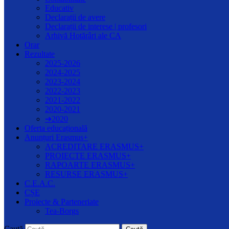
Educativ
Declarații de avere
Declarații de interese | profesori
Arhivă Hotărâri ale CA
Orar
Rezultate
2025-2026
2024-2025
2023-2024
2022-2023
2021-2022
2020-2021
➔2020
Oferta educațională
Anunțuri Erasmus+
ACREDITARE ERASMUS+
PROIECTE ERASMUS+
RAPOARTE ERASMUS+
RESURSE ERASMUS+
C.E.A.C.
CȘE
Proiecte & Parteneriate
Tea-Borgs
Caută