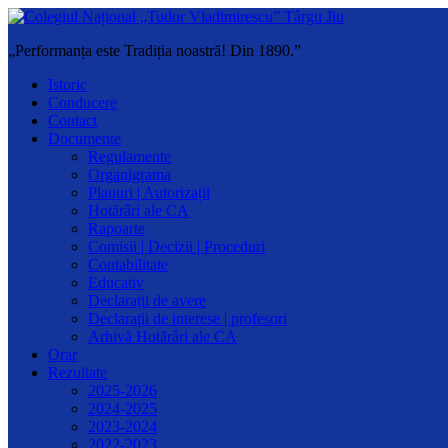
„Performanța este Tradiția noastră! Din 1890.”
Istoric
Conducere
Contact
Documente
Regulamente
Organigrama
Planuri | Autorizații
Hotărâri ale CA
Rapoarte
Comisii | Decizii | Proceduri
Contabilitate
Educativ
Declarații de avere
Declarații de interese | profesori
Arhivă Hotărâri ale CA
Orar
Rezultate
2025-2026
2024-2025
2023-2024
2022-2023