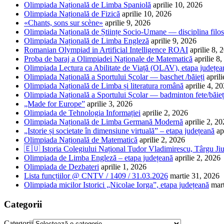
Olimpiada Națională de Limba Spaniolă
aprilie 10, 2026
Olimpiada Națională de Fizică
aprilie 10, 2026
«Chants, sons sur scène»
aprilie 9, 2026
Olimpiada Națională de Științe Socio-Umane — disciplina filos
Olimpiada Națională de Limba Engleză
aprilie 9, 2026
Romanian Olympiad in Artificial Intelligence ROAI
aprilie 8, 
Proba de baraj a Olimpiadei Naționale de Matematică
aprilie 8
Olimpiada Lectura ca Abilitate de Viață (OLAV), etapa județea
Olimpiada Națională a Sportului Școlar — baschet /băieți
april
Olimpiada Națională de Limba și literatura română
aprilie 4, 2
Olimpiada Națională a Sportului Școlar — badminton fete/băieț
„Made for Europe”
aprilie 3, 2026
Olimpiada de Tehnologia Informației
aprilie 2, 2026
Olimpiada Națională de Limba Germană Modernă
aprilie 2, 2
„Istorie și societate în dimensiune virtuală” – etapa județeană
ap
Olimpiada Națională de Matematică
aprilie 2, 2026
🇪🇺 Istoria Colegiului Național Tudor Vladimirescu, Târgu Jiu
Olimpiada de Limba Engleză – etapa județeană
aprilie 2, 2026
Olimpiada de Dezbateri
aprilie 1, 2026
Lista funcțiilor @ CNTV / 1409 / 31.03.2026
martie 31, 2026
Olimpiada micilor Istorici „Nicolae Iorga”, etapa județeană
mar
Categorii
Categorii