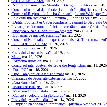
GO TALENT / 2026
mai 29, 2026
Referate și Comunicări Științifice / Geografie și Istorie
mai 28,
Concursul național de referate și comunicări științifice (istorie
Concursul Regional de Limba Germană „Johann Wolfgang Go
Festivalul Internațional de Literatură „Tudor Arghezi”
mai 24, 
„Digital Footprint & Cyber Kindness: Learning to Stay Safe O
Invitat special: renumitul fizician, cercetător și autor Cristian Pr
„Noaptea Albă a Tudorului” — program
mai 21, 2026
„Eu rămân ce-am fost: romantic”
mai 21, 2026
Concursul Național de Interpretare Pianistică „Tineri muzicieni
INFOEDUCAȚIE 202
mai 20, 2026
Lansare de carte
mai 19, 2026
Festivalul „Lucian Blaga”
mai 19, 2026
Mate+
mai 18, 2026
,,Armonia științelor”
mai 18, 2026
Concursul interjudețean de geografie Ioniță Ichim
mai 18, 2026
“Dual PC”
mai 18, 2026
Cupa Campionilor la tenis de masă
mai 18, 2026
Olimpiada de Securitate Cibernetică
mai 17, 2026
„Arta Sunetelor”
mai 16, 2026
„Made For Europe”
mai 16, 2026
„Memoria Holocaustului”
mai 15, 2026
„Cuvânt și culoare… la Ștefulescu”
mai 14, 2026
Festivalul „Ana Blandiana”
mai 14, 2026
Olimpiada Națională de Informatică Aplicată – AcadNet 2026