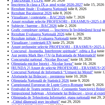
Vlad-Dorian VULPE
iulie 20, 2026
Înscrierea în clasa a IX-a, anul școlar 2026-2027
iulie 15, 2026
Rezultate finale / Evaluarea Națională
iulie 8, 2026
Rezultate Bacalaureat 2026
iulie 8, 2026
Vizualizare / contestație – BAC2026
iulie 7, 2026
Anunț rezultate selecție PROFESORI – ERASMUS+2025-
Subiecte / bareme – BAC2026
iulie 2, 2026
Grafic completare opțiuni — înscrierea în învățământul liceal
iu
Rezultate Evaluarea Națională 2026
iulie 1, 2026
Rezultate inițiale / Evaluarea Națională
iunie 30, 2026
Vizualizare / contestații EN
iunie 25, 2026
Anunț prelungire selecție PROFESORI – ERASMUS+2025
Concursul „Inomedia. Interferențe spirituale”, ediția a II-a
iunie
Aur pentru Mark Ilieș (7A) la Balcaniada de Matematică!
iunie
Concursului național „Nicolae Bocșan”
iunie 18, 2026
Olimpiada micilor Istorici ,,Nicolae Iorga”
iunie 16, 2026
[RUNDA 2] Anunț de selecție PROFESORI – ERASMUS+2
Concursul Național de Informatică “Urmașii lui Moisil”
iunie 1
Aforismele lui Brâncuși – premierea
iunie 10, 2026
Olimpiada Națională de Statistică 2026
iunie 9, 2026
Campionatul European de Lupte Greco-Romane
iunie 9, 2026
Festivalul de Teatru pentru Elevi „Constantin Stanciovici Brăni
Simpozionul Județean „Aforismele lui Brâncuși – izvor al exprim
Olimpiada de Tehnologia Informației, etapa națională
mai 29, 
„Cititul dăunează grav inculturii”
mai 29, 2026