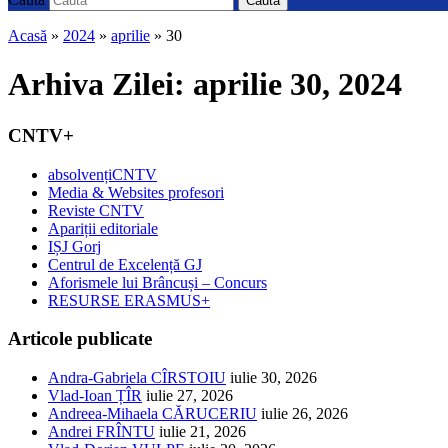
Caută
Acasă
»
2024
»
aprilie
»
30
Arhiva Zilei:
aprilie 30, 2024
CNTV+
absolvențiCNTV
Media & Websites profesori
Reviste CNTV
Apariții editoriale
IȘJ Gorj
Centrul de Excelență GJ
Aforismele lui Brâncuși – Concurs
RESURSE ERASMUS+
Articole publicate
Andra-Gabriela CÎRSTOIU
iulie 30, 2026
Vlad-Ioan ȚÎR
iulie 27, 2026
Andreea-Mihaela CĂRUCERIU
iulie 26, 2026
Andrei FRÎNTU
iulie 21, 2026