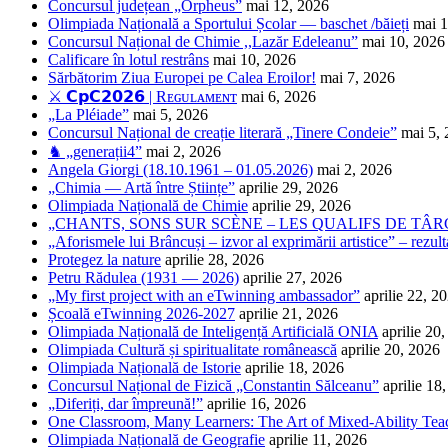
Concursul județean „Orpheus”
mai 12, 2026
Olimpiada Națională a Sportului Școlar — baschet /băieți
mai 1
Concursul Național de Chimie ,,Lazăr Edeleanu”
mai 10, 2026
Calificare în lotul restrâns
mai 10, 2026
Sărbătorim Ziua Europei pe Calea Eroilor!
mai 7, 2026
⚔️ 𝗖𝗽𝗖𝟮𝟬𝟮𝟲 | Rᴇɢᴜʟᴀᴍᴇɴᴛ
mai 6, 2026
„La Pléiade”
mai 5, 2026
Concursul Național de creație literară „Tinere Condeie”
mai 5,
♞ „generații4”
mai 2, 2026
Angela Giorgi (18.10.1961 – 01.05.2026)
mai 2, 2026
„Chimia — Artă între Științe”
aprilie 29, 2026
Olimpiada Națională de Chimie
aprilie 29, 2026
„CHANTS, SONS SUR SCÈNE – LES QUALIFS DE TÂRG
„Aforismele lui Brâncuși – izvor al exprimării artistice” – rezult
Protegez la nature
aprilie 28, 2026
Petru Rădulea (1931 — 2026)
aprilie 27, 2026
„My first project with an eTwinning ambassador”
aprilie 22, 2
Școală eTwinning 2026-2027
aprilie 21, 2026
Olimpiada Națională de Inteligență Artificială ONIA
aprilie 20
Olimpiada Cultură și spiritualitate românească
aprilie 20, 2026
Olimpiada Națională de Istorie
aprilie 18, 2026
Concursul Național de Fizică „Constantin Sălceanu”
aprilie 18
„Diferiți, dar împreună!”
aprilie 16, 2026
One Classroom, Many Learners: The Art of Mixed-Ability Tea
Olimpiada Națională de Geografie
aprilie 11, 2026