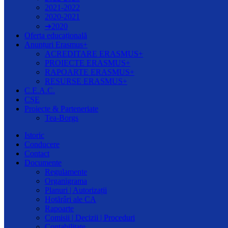
2021-2022
2020-2021
➔2020
Oferta educațională
Anunțuri Erasmus+
ACREDITARE ERASMUS+
PROIECTE ERASMUS+
RAPOARTE ERASMUS+
RESURSE ERASMUS+
C.E.A.C.
CȘE
Proiecte & Parteneriate
Tea-Borgs
Istoric
Conducere
Contact
Documente
Regulamente
Organigrama
Planuri | Autorizații
Hotărâri ale CA
Rapoarte
Comisii | Decizii | Proceduri
Contabilitate