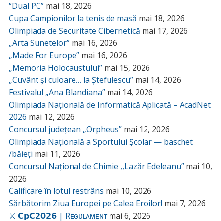
“Dual PC”
mai 18, 2026
Cupa Campionilor la tenis de masă
mai 18, 2026
Olimpiada de Securitate Cibernetică
mai 17, 2026
„Arta Sunetelor”
mai 16, 2026
„Made For Europe”
mai 16, 2026
„Memoria Holocaustului”
mai 15, 2026
„Cuvânt și culoare… la Ștefulescu”
mai 14, 2026
Festivalul „Ana Blandiana”
mai 14, 2026
Olimpiada Națională de Informatică Aplicată – AcadNet
2026
mai 12, 2026
Concursul județean „Orpheus”
mai 12, 2026
Olimpiada Națională a Sportului Școlar — baschet
/băieți
mai 11, 2026
Concursul Național de Chimie ,,Lazăr Edeleanu”
mai 10,
2026
Calificare în lotul restrâns
mai 10, 2026
Sărbătorim Ziua Europei pe Calea Eroilor!
mai 7, 2026
⚔️ 𝗖𝗽𝗖𝟮𝟬𝟮𝟲 | Rᴇɢᴜʟᴀᴍᴇɴᴛ
mai 6, 2026