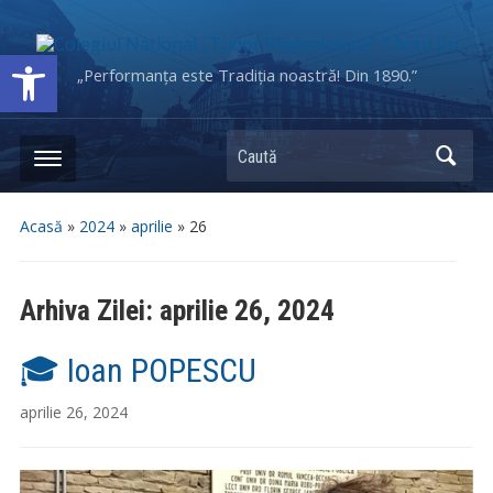
Deschide bara de unelte
„Performanța este Tradiția noastră! Din 1890.”
Caută
Acasă
»
2024
»
aprilie
»
26
Arhiva Zilei:
aprilie 26, 2024
🎓 Ioan POPESCU
aprilie 26, 2024