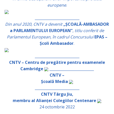
europene
.
_________________________
Din anul 2020, CNTV a devenit
„ȘCOALĂ-AMBASADOR
a PARLAMENTULUI EUROPEAN”
,
titlu conferit de
Parlamentul European, în cadrul Concursului
EPAS –
Școli Ambasador
.
_________________________
CNTV – Centru de pregătire pentru examenele
Cambridge
_________________________
CNTV –
Școală Media
_________________________
CNTV Târgu Jiu,
membru al Alianței Colegiilor Centenare
24 octombrie 2022
_________________________