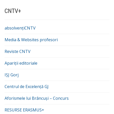
CNTV+
absolvențiCNTV
Media & Websites profesori
Reviste CNTV
Apariții editoriale
IȘJ Gorj
Centrul de Excelență GJ
Aforismele lui Brâncuși – Concurs
RESURSE ERASMUS+