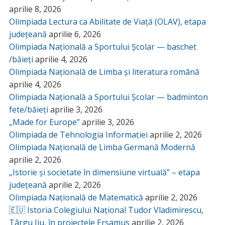
aprilie 8, 2026
Olimpiada Lectura ca Abilitate de Viață (OLAV), etapa
județeană
aprilie 6, 2026
Olimpiada Națională a Sportului Școlar — baschet
/băieți
aprilie 4, 2026
Olimpiada Națională de Limba și literatura română
aprilie 4, 2026
Olimpiada Națională a Sportului Școlar — badminton
fete/băieți
aprilie 3, 2026
„Made for Europe”
aprilie 3, 2026
Olimpiada de Tehnologia Informației
aprilie 2, 2026
Olimpiada Națională de Limba Germană Modernă
aprilie 2, 2026
„Istorie și societate în dimensiune virtuală” – etapa
județeană
aprilie 2, 2026
Olimpiada Națională de Matematică
aprilie 2, 2026
🇪🇺 Istoria Colegiului Național Tudor Vladimirescu,
Târgu Jiu, în proiectele Ersamus
aprilie 2, 2026