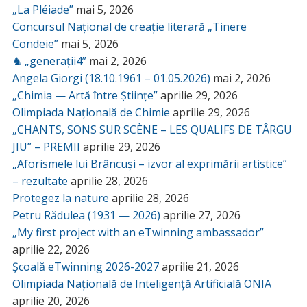
„La Pléiade”
mai 5, 2026
Concursul Național de creație literară „Tinere
Condeie”
mai 5, 2026
♞ „generații4”
mai 2, 2026
Angela Giorgi (18.10.1961 – 01.05.2026)
mai 2, 2026
„Chimia — Artă între Științe”
aprilie 29, 2026
Olimpiada Națională de Chimie
aprilie 29, 2026
„CHANTS, SONS SUR SCÈNE – LES QUALIFS DE TÂRGU
JIU” – PREMII
aprilie 29, 2026
„Aforismele lui Brâncuși – izvor al exprimării artistice”
– rezultate
aprilie 28, 2026
Protegez la nature
aprilie 28, 2026
Petru Rădulea (1931 — 2026)
aprilie 27, 2026
„My first project with an eTwinning ambassador”
aprilie 22, 2026
Școală eTwinning 2026-2027
aprilie 21, 2026
Olimpiada Națională de Inteligență Artificială ONIA
aprilie 20, 2026