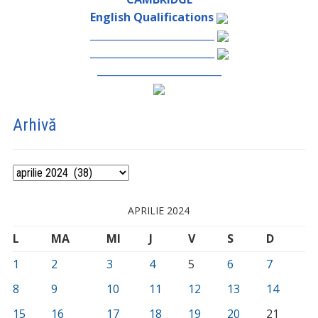
English Qualifications
_________________________
_________________________
_________________________
Arhivă
Arhivă
APRILIE 2024
L
MA
MI
J
V
S
D
1
2
3
4
5
6
7
8
9
10
11
12
13
14
15
16
17
18
19
20
21