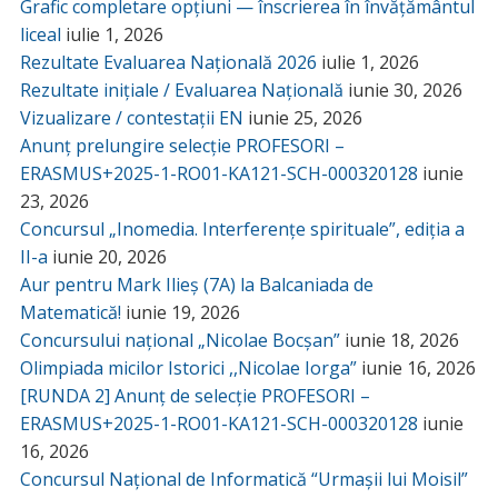
Grafic completare opțiuni — înscrierea în învățământul
liceal
iulie 1, 2026
Rezultate Evaluarea Națională 2026
iulie 1, 2026
Rezultate inițiale / Evaluarea Națională
iunie 30, 2026
Vizualizare / contestații EN
iunie 25, 2026
Anunț prelungire selecție PROFESORI –
ERASMUS+2025-1-RO01-KA121-SCH-000320128
iunie
23, 2026
Concursul „Inomedia. Interferențe spirituale”, ediția a
II-a
iunie 20, 2026
Aur pentru Mark Ilieș (7A) la Balcaniada de
Matematică!
iunie 19, 2026
Concursului național „Nicolae Bocșan”
iunie 18, 2026
Olimpiada micilor Istorici ,,Nicolae Iorga”
iunie 16, 2026
[RUNDA 2] Anunț de selecție PROFESORI –
ERASMUS+2025-1-RO01-KA121-SCH-000320128
iunie
16, 2026
Concursul Național de Informatică “Urmașii lui Moisil”