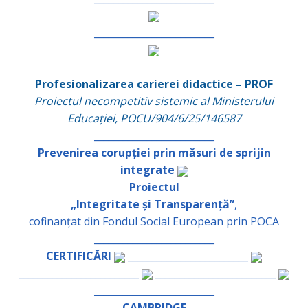
_________________________
Profesionalizarea carierei didactice – PROF
Proiectul necompetitiv sistemic al Ministerului
Educației, POCU/904/6/25/146587
_________________________
Prevenirea corupției prin măsuri de sprijin
integrate
Proiectul
„Integritate și Transparență”
,
cofinanțat din Fondul Social European prin POCA
_________________________
CERTIFICĂRI
_________________________
_________________________
_________________________
_________________________
CAMBRIDGE