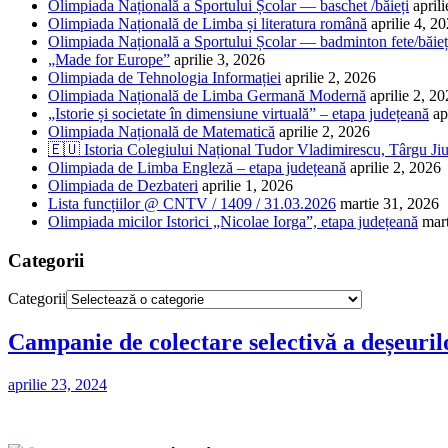
Olimpiada Națională a Sportului Școlar — baschet /băieți
april
Olimpiada Națională de Limba și literatura română
aprilie 4, 2
Olimpiada Națională a Sportului Școlar — badminton fete/băieț
„Made for Europe”
aprilie 3, 2026
Olimpiada de Tehnologia Informației
aprilie 2, 2026
Olimpiada Națională de Limba Germană Modernă
aprilie 2, 2
„Istorie și societate în dimensiune virtuală” – etapa județeană
ap
Olimpiada Națională de Matematică
aprilie 2, 2026
🇪🇺 Istoria Colegiului Național Tudor Vladimirescu, Târgu Jiu
Olimpiada de Limba Engleză – etapa județeană
aprilie 2, 2026
Olimpiada de Dezbateri
aprilie 1, 2026
Lista funcțiilor @ CNTV / 1409 / 31.03.2026
martie 31, 2026
Olimpiada micilor Istorici „Nicolae Iorga”, etapa județeană
mar
Categorii
Categorii
Campanie de colectare selectivă a deșeuril
aprilie 23, 2024