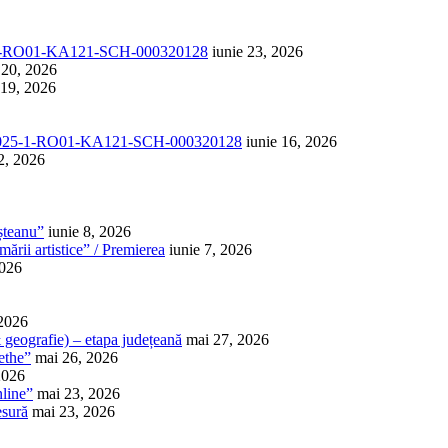
-1-RO01-KA121-SCH-000320128
iunie 23, 2026
 20, 2026
 19, 2026
025-1-RO01-KA121-SCH-000320128
iunie 16, 2026
2, 2026
șteanu”
iunie 8, 2026
ării artistice” / Premierea
iunie 7, 2026
2026
 2026
 & geografie) – etapa județeană
mai 27, 2026
ethe”
mai 26, 2026
2026
nline”
mai 23, 2026
esură
mai 23, 2026