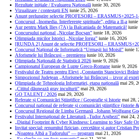
Rezultate inițiale / Evaluarea Națională
iunie 30, 2026
Vizualizare / contestații EN
iunie 25, 2026
Anunț prelungire selecție PROFESORI – ERASMUS+2025
Concursul „Inomedia. Interferențe spirituale”, ediția a II-a
iunie
Aur pentru Mark Ilieș (7A) la Balcaniada de Matematică!
iunie
Concursului național „Nicolae Bocșan”
iunie 18, 2026
Olimpiada micilor Istorici ,,Nicolae Iorga”
iunie 16, 2026
[RUNDA 2] Anunț de selecție PROFESORI – ERASMUS+2
Concursul Național de Informatică “Urmașii lui Moisil”
iunie 1
Aforismele lui Brâncuși – premierea
iunie 10, 2026
Olimpiada Națională de Statistică 2026
iunie 9, 2026
Campionatul European de Lupte Greco-Romane
iunie 9, 2026
Festivalul de Teatru pentru Elevi „Constantin Stanciovici Brăni
Simpozionul Județean „Aforismele lui Brâncuși – izvor al exprim
Olimpiada de Tehnologia Informației, etapa națională
mai 29, 
„Cititul dăunează grav inculturii”
mai 29, 2026
GO TALENT / 2026
mai 29, 2026
Referate și Comunicări Științifice / Geografie și Istorie
mai 28,
Concursul național de referate și comunicări științifice (istorie
Concursul Regional de Limba Germană „Johann Wolfgang Go
Festivalul Internațional de Literatură „Tudor Arghezi”
mai 24, 
„Digital Footprint & Cyber Kindness: Learning to Stay Safe O
Invitat special: renumitul fizician, cercetător și autor Cristian Pr
„Noaptea Albă a Tudorului” — program
mai 21, 2026
„Eu rămân ce-am fost: romantic”
mai 21, 2026