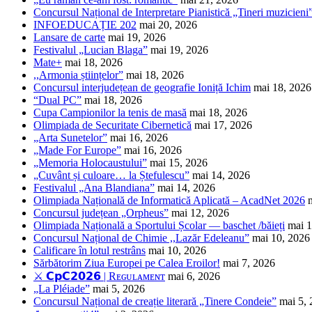
Concursul Național de Interpretare Pianistică „Tineri muzicieni
INFOEDUCAȚIE 202
mai 20, 2026
Lansare de carte
mai 19, 2026
Festivalul „Lucian Blaga”
mai 19, 2026
Mate+
mai 18, 2026
,,Armonia științelor”
mai 18, 2026
Concursul interjudețean de geografie Ioniță Ichim
mai 18, 2026
“Dual PC”
mai 18, 2026
Cupa Campionilor la tenis de masă
mai 18, 2026
Olimpiada de Securitate Cibernetică
mai 17, 2026
„Arta Sunetelor”
mai 16, 2026
„Made For Europe”
mai 16, 2026
„Memoria Holocaustului”
mai 15, 2026
„Cuvânt și culoare… la Ștefulescu”
mai 14, 2026
Festivalul „Ana Blandiana”
mai 14, 2026
Olimpiada Națională de Informatică Aplicată – AcadNet 2026
Concursul județean „Orpheus”
mai 12, 2026
Olimpiada Națională a Sportului Școlar — baschet /băieți
mai 1
Concursul Național de Chimie ,,Lazăr Edeleanu”
mai 10, 2026
Calificare în lotul restrâns
mai 10, 2026
Sărbătorim Ziua Europei pe Calea Eroilor!
mai 7, 2026
⚔️ 𝗖𝗽𝗖𝟮𝟬𝟮𝟲 | Rᴇɢᴜʟᴀᴍᴇɴᴛ
mai 6, 2026
„La Pléiade”
mai 5, 2026
Concursul Național de creație literară „Tinere Condeie”
mai 5,