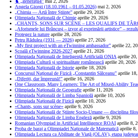
♞ „generații4”
mai 2, 2026
Angela Giorgi (18.10.1961 – 01.05.2026)
mai 2, 2026
„Chimia — Artă între Științe”
aprilie 29, 2026
Olimpiada Națională de Chimie
aprilie 29, 2026
„CHANTS, SONS SUR SCÈNE – LES QUALIFS DE TÂRG
„Aforismele lui Brâncuși – izvor al exprimării artistice” – rezult
Protegez la nature
aprilie 28, 2026
Petru Rădulea (1931 — 2026)
aprilie 27, 2026
„My first project with an eTwinning ambassador”
aprilie 22, 2
Școală eTwinning 2026-2027
aprilie 21, 2026
Olimpiada Națională de Inteligență Artificială ONIA
aprilie 20
Olimpiada Cultură și spiritualitate românească
aprilie 20, 2026
Olimpiada Națională de Istorie
aprilie 18, 2026
Concursul Național de Fizică „Constantin Sălceanu”
aprilie 18
„Diferiți, dar împreună!”
aprilie 16, 2026
One Classroom, Many Learners: The Art of Mixed-Ability Tea
Olimpiada Națională de Geografie
aprilie 11, 2026
Olimpiada Națională de Limba Spaniolă
aprilie 10, 2026
Olimpiada Națională de Fizică
aprilie 10, 2026
«Chants, sons sur scène»
aprilie 9, 2026
Olimpiada Națională de Științe Socio-Umane — disciplina filos
Olimpiada Națională de Limba Engleză
aprilie 9, 2026
Romanian Olympiad in Artificial Intelligence ROAI
aprilie 8, 
Proba de baraj a Olimpiadei Naționale de Matematică
aprilie 8
Olimpiada Lectura ca Abilitate de Viață (OLAV), etapa județea