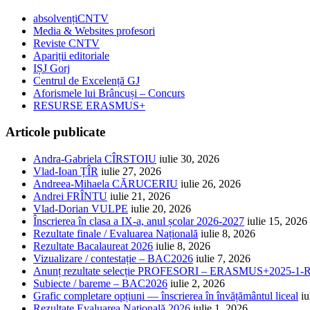
absolvențiCNTV
Media & Websites profesori
Reviste CNTV
Apariții editoriale
IȘJ Gorj
Centrul de Excelență GJ
Aforismele lui Brâncuși – Concurs
RESURSE ERASMUS+
Articole publicate
Andra-Gabriela CÎRSTOIU
iulie 30, 2026
Vlad-Ioan ȚÎR
iulie 27, 2026
Andreea-Mihaela CĂRUCERIU
iulie 26, 2026
Andrei FRÎNTU
iulie 21, 2026
Vlad-Dorian VULPE
iulie 20, 2026
Înscrierea în clasa a IX-a, anul școlar 2026-2027
iulie 15, 2026
Rezultate finale / Evaluarea Națională
iulie 8, 2026
Rezultate Bacalaureat 2026
iulie 8, 2026
Vizualizare / contestație – BAC2026
iulie 7, 2026
Anunț rezultate selecție PROFESORI – ERASMUS+2025-
Subiecte / bareme – BAC2026
iulie 2, 2026
Grafic completare opțiuni — înscrierea în învățământul liceal
iu
Rezultate Evaluarea Națională 2026
iulie 1, 2026