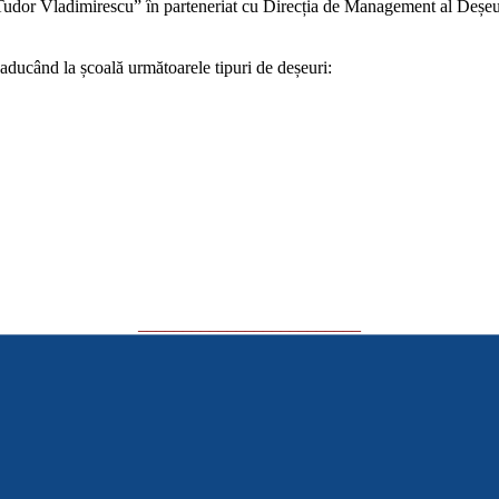
Tudor Vladimirescu” în parteneriat cu Direcția de Management al Deșeur
, aducând la școală următoarele tipuri de deșeuri:
_________________________