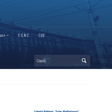
mus+
C.E.A.C.
CȘE
Caută