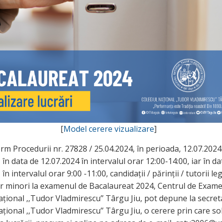
[
Model cerere vizualizare
]
m Procedurii nr. 27828 / 25.04.2024, în perioada, 12.07.2024
 în data de 12.07.2024 în intervalul orar 12:00-14:00, iar în da
în intervalul orar 9:00 -11:00, candidații / părinții / tutorii leg
or minori la examenul de Bacalaureat 2024, Centrul de Exam
ațional ,,Tudor Vladmirescu’’ Târgu Jiu, pot depune la secret
țional ,,Tudor Vladmirescu’’ Târgu Jiu, o cerere prin care sol