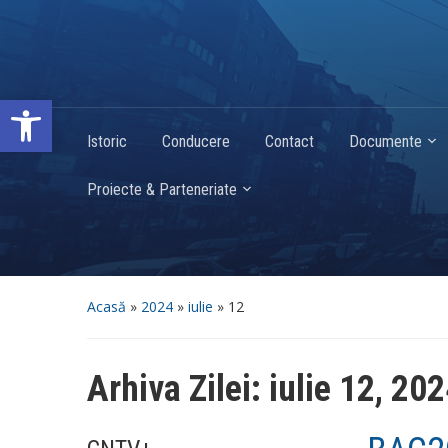
Deschide bara de unelte
Istoric
Conducere
Contact
Documente
Proiecte & Parteneriate
Acasă
»
2024
»
iulie
»
12
Arhiva Zilei:
iulie 12, 20