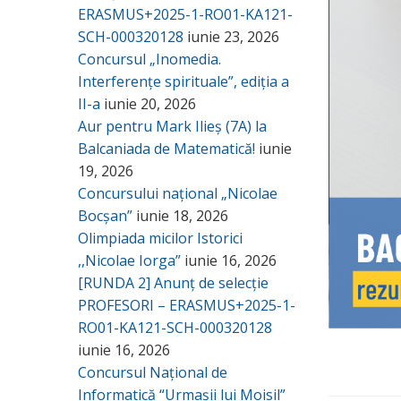
ERASMUS+2025-1-RO01-KA121-
SCH-000320128
iunie 23, 2026
Concursul „Inomedia.
Interferențe spirituale”, ediția a
II-a
iunie 20, 2026
Aur pentru Mark Ilieș (7A) la
Balcaniada de Matematică!
iunie
19, 2026
Concursului național „Nicolae
Bocșan”
iunie 18, 2026
Olimpiada micilor Istorici
,,Nicolae Iorga”
iunie 16, 2026
[RUNDA 2] Anunț de selecție
PROFESORI – ERASMUS+2025-1-
RO01-KA121-SCH-000320128
iunie 16, 2026
Concursul Național de
Informatică “Urmașii lui Moisil”