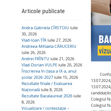
Articole publicate
Andra-Gabriela CÎRSTOIU
iulie
30, 2026
Vlad-Ioan ȚÎR
iulie 27, 2026
Andreea-Mihaela CĂRUCERIU
iulie 26, 2026
Andrei FRÎNTU
iulie 21, 2026
Vlad-Dorian VULPE
iulie 20, 2026
Înscrierea în clasa a IX-a, anul
Confor
școlar 2026-2027
iulie 15, 2026
13.07.2024,
Rezultate finale / Evaluarea
13.07.2024, 
Națională
iulie 8, 2026
candidațil
Rezultate Bacalaureat 2026
iulie
Colegiul N
8, 2026
Colegiul Na
Vizualizare / contestație –