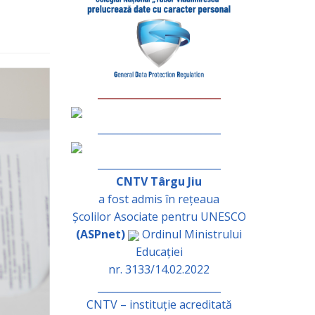
_________________________
_________________________
_________________________
CNTV Târgu Jiu
a fost admis în rețeaua
Școlilor Asociate pentru UNESCO
(ASPnet)
Ordinul Ministrului
Educației
nr. 3133/14.02.2022
_________________________
CNTV – instituție acreditată