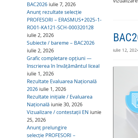
vizualizar
BAC2026
iulie 7, 2026
Anunț rezultate selecție
PROFESORI – ERASMUS+2025-1-
RO01-KA121-SCH-000320128
BAC20
iulie 2, 2026
Subiecte / bareme – BAC2026
iulie 2, 2026
iulie 12, 202
Grafic completare opțiuni —
înscrierea în învățământul liceal
iulie 1, 2026
Rezultate Evaluarea Națională
2026
iulie 1, 2026
Rezultate inițiale / Evaluarea
Națională
iunie 30, 2026
Vizualizare / contestații EN
iunie
25, 2026
Anunț prelungire
selecție PROFESORI –