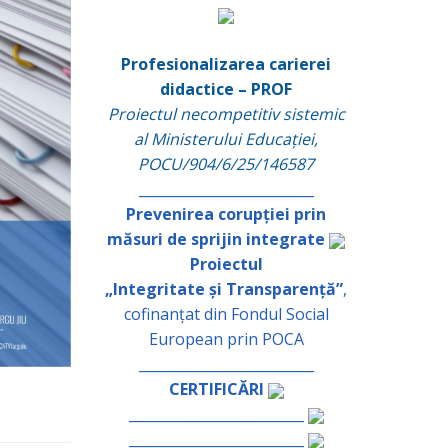
Profesionalizarea carierei
didactice – PROF
Proiectul necompetitiv sistemic
al Ministerului Educației,
POCU/904/6/25/146587
_________________________
Prevenirea corupției prin
măsuri de sprijin integrate
Proiectul
„Integritate și Transparență”
,
cofinanțat din Fondul Social
European prin POCA
_________________________
CERTIFICĂRI
_________________________
_________________________