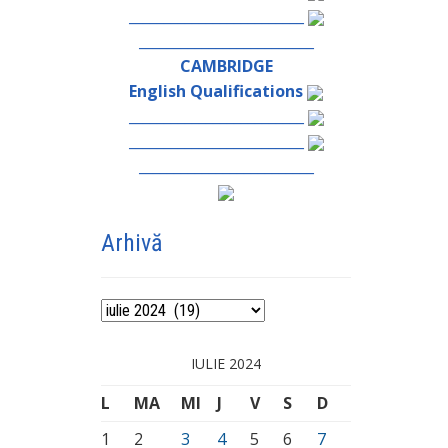
_________________________
_________________________
CAMBRIDGE
English Qualifications
_________________________
_________________________
_________________________
Arhivă
Arhivă
IULIE 2024
L
MA
MI
J
V
S
D
1
2
3
4
5
6
7