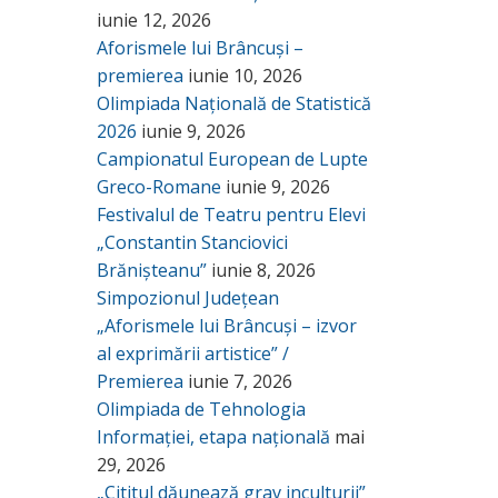
iunie 12, 2026
Aforismele lui Brâncuși –
premierea
iunie 10, 2026
Olimpiada Națională de Statistică
2026
iunie 9, 2026
Campionatul European de Lupte
Greco-Romane
iunie 9, 2026
Festivalul de Teatru pentru Elevi
„Constantin Stanciovici
Brănișteanu”
iunie 8, 2026
Simpozionul Județean
„Aforismele lui Brâncuși – izvor
al exprimării artistice” /
Premierea
iunie 7, 2026
Olimpiada de Tehnologia
Informației, etapa națională
mai
29, 2026
„Cititul dăunează grav inculturii”