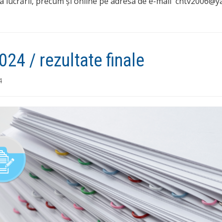
ea lucrării, precum și online pe adresa de e-mail cntv2006@
24 / rezultate finale
4