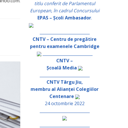
yahoo.com.
titlu conferit de Parlamentul
European, în cadrul Concursului
EPAS – Școli Ambasador
.
_________________________
CNTV – Centru de pregătire
pentru examenele Cambridge
_________________________
CNTV –
Școală Media
_________________________
CNTV Târgu Jiu,
membru al Alianței Colegiilor
Centenare
24 octombrie 2022
_________________________
_________________________