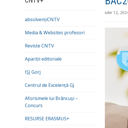
BAC20
CNTV+
iulie 12, 202
absolvențiCNTV
Media & Websites profesori
Reviste CNTV
Apariții editoriale
IȘJ Gorj
Centrul de Excelență GJ
Aforismele lui Brâncuși –
Concurs
RESURSE ERASMUS+