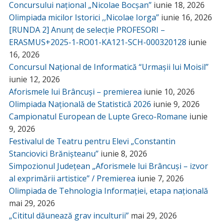
Concursului național „Nicolae Bocșan”
iunie 18, 2026
Olimpiada micilor Istorici ,,Nicolae Iorga”
iunie 16, 2026
[RUNDA 2] Anunț de selecție PROFESORI –
ERASMUS+2025-1-RO01-KA121-SCH-000320128
iunie
16, 2026
Concursul Național de Informatică “Urmașii lui Moisil”
iunie 12, 2026
Aforismele lui Brâncuși – premierea
iunie 10, 2026
Olimpiada Națională de Statistică 2026
iunie 9, 2026
Campionatul European de Lupte Greco-Romane
iunie
9, 2026
Festivalul de Teatru pentru Elevi „Constantin
Stanciovici Brănișteanu”
iunie 8, 2026
Simpozionul Județean „Aforismele lui Brâncuși – izvor
al exprimării artistice” / Premierea
iunie 7, 2026
Olimpiada de Tehnologia Informației, etapa națională
mai 29, 2026
„Cititul dăunează grav inculturii”
mai 29, 2026