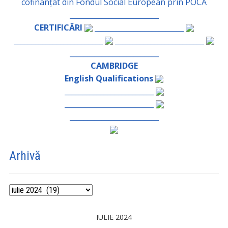
cofinanțat din Fondul Social European prin POCA
_________________________
CERTIFICĂRI
_________________________
_________________________
_________________________
_________________________
CAMBRIDGE
English Qualifications
_________________________
_________________________
_________________________
Arhivă
Arhivă
IULIE 2024