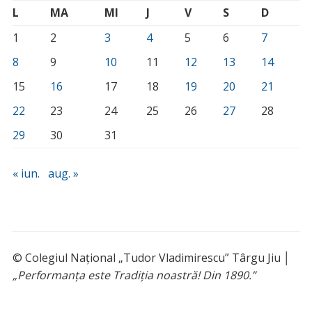
L
MA
MI
J
V
S
D
1
2
3
4
5
6
7
8
9
10
11
12
13
14
15
16
17
18
19
20
21
22
23
24
25
26
27
28
29
30
31
« iun.
aug. »
© Colegiul Național „Tudor Vladimirescu” Târgu Jiu │
„Performanța este Tradiția noastră! Din 1890.”