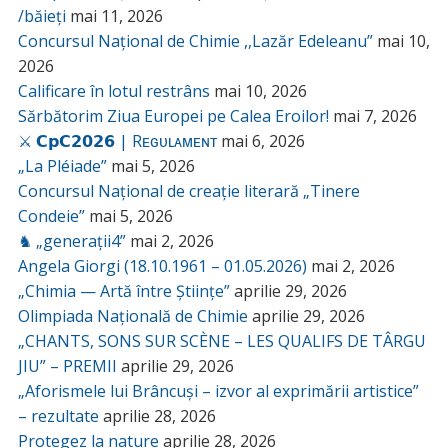
/băieți
mai 11, 2026
Concursul Național de Chimie ,,Lazăr Edeleanu”
mai 10,
2026
Calificare în lotul restrâns
mai 10, 2026
Sărbătorim Ziua Europei pe Calea Eroilor!
mai 7, 2026
⚔️ 𝗖𝗽𝗖𝟮𝟬𝟮𝟲 | Rᴇɢᴜʟᴀᴍᴇɴᴛ
mai 6, 2026
„La Pléiade”
mai 5, 2026
Concursul Național de creație literară „Tinere
Condeie”
mai 5, 2026
♞ „generații4”
mai 2, 2026
Angela Giorgi (18.10.1961 – 01.05.2026)
mai 2, 2026
„Chimia — Artă între Științe”
aprilie 29, 2026
Olimpiada Națională de Chimie
aprilie 29, 2026
„CHANTS, SONS SUR SCÈNE – LES QUALIFS DE TÂRGU
JIU” – PREMII
aprilie 29, 2026
„Aforismele lui Brâncuși – izvor al exprimării artistice”
– rezultate
aprilie 28, 2026
Protegez la nature
aprilie 28, 2026