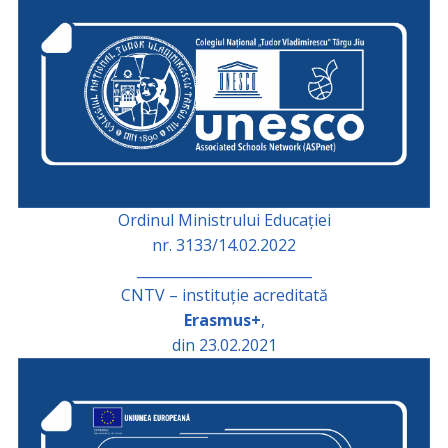
Ordinul Ministrului Educației
nr. 3133/14.02.2022
_________________________
CNTV – instituție acreditată
Erasmus+
,
din 23.02.2021