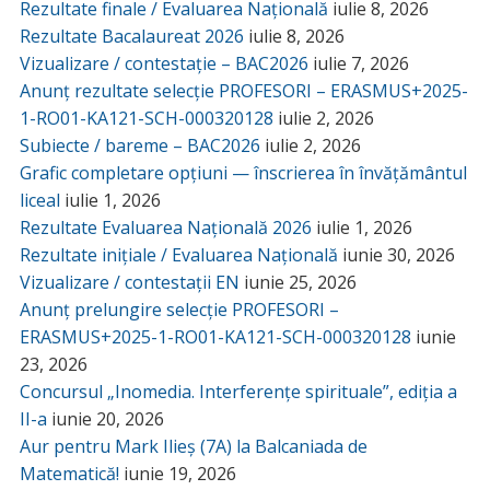
Rezultate finale / Evaluarea Națională
iulie 8, 2026
Rezultate Bacalaureat 2026
iulie 8, 2026
Vizualizare / contestație – BAC2026
iulie 7, 2026
Anunț rezultate selecție PROFESORI – ERASMUS+2025-
1-RO01-KA121-SCH-000320128
iulie 2, 2026
Subiecte / bareme – BAC2026
iulie 2, 2026
Grafic completare opțiuni — înscrierea în învățământul
liceal
iulie 1, 2026
Rezultate Evaluarea Națională 2026
iulie 1, 2026
Rezultate inițiale / Evaluarea Națională
iunie 30, 2026
Vizualizare / contestații EN
iunie 25, 2026
Anunț prelungire selecție PROFESORI –
ERASMUS+2025-1-RO01-KA121-SCH-000320128
iunie
23, 2026
Concursul „Inomedia. Interferențe spirituale”, ediția a
II-a
iunie 20, 2026
Aur pentru Mark Ilieș (7A) la Balcaniada de
Matematică!
iunie 19, 2026