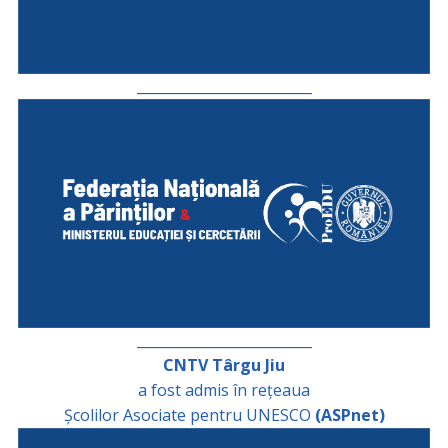
_________________________
_________________________
CNTV Târgu Jiu
a fost admis în rețeaua
Școlilor Asociate pentru UNESCO
(ASPnet)