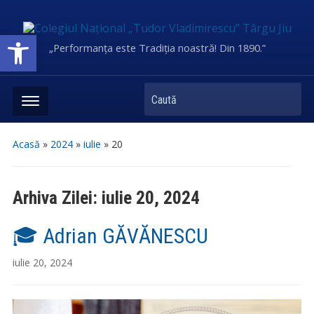
Deschide bara de unelte
„Performanța este Tradiția noastră! Din 1890.”
Caută
Acasă
»
2024
»
iulie
»
20
Arhiva Zilei:
iulie 20, 2024
🎓 Adrian GĂVĂNESCU
iulie 20, 2024