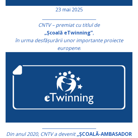
23 mai 2025
_________________________
CNTV – premiat cu titlul de
„Școală eTwinning”
,
în urma desfășurării unor importante proiecte
europene
.
_________________________
Din anul 2020, CNTV a devenit
„ȘCOALĂ-AMBASADOR