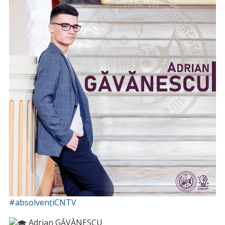
#absolvențiCNTV
Adrian GĂVĂNESCU