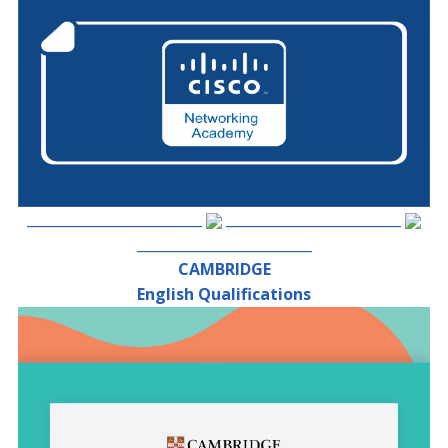
_________________________
_________________________
_________________________
CAMBRIDGE
English Qualifications