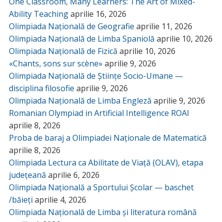
One Classroom, Many Learners: The Art of Mixed-
Ability Teaching
aprilie 16, 2026
Olimpiada Națională de Geografie
aprilie 11, 2026
Olimpiada Națională de Limba Spaniolă
aprilie 10, 2026
Olimpiada Națională de Fizică
aprilie 10, 2026
«Chants, sons sur scène»
aprilie 9, 2026
Olimpiada Națională de Științe Socio-Umane —
disciplina filosofie
aprilie 9, 2026
Olimpiada Națională de Limba Engleză
aprilie 9, 2026
Romanian Olympiad in Artificial Intelligence ROAI
aprilie 8, 2026
Proba de baraj a Olimpiadei Naționale de Matematică
aprilie 8, 2026
Olimpiada Lectura ca Abilitate de Viață (OLAV), etapa
județeană
aprilie 6, 2026
Olimpiada Națională a Sportului Școlar — baschet
/băieți
aprilie 4, 2026
Olimpiada Națională de Limba și literatura română