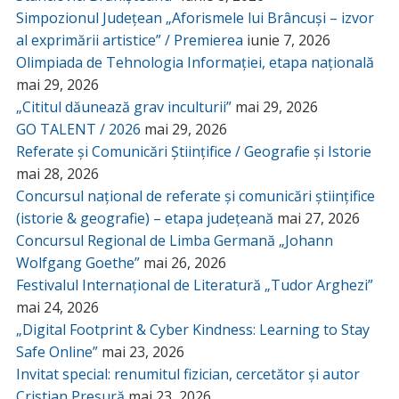
Simpozionul Județean „Aforismele lui Brâncuși – izvor
al exprimării artistice” / Premierea
iunie 7, 2026
Olimpiada de Tehnologia Informației, etapa națională
mai 29, 2026
„Cititul dăunează grav inculturii”
mai 29, 2026
GO TALENT / 2026
mai 29, 2026
Referate și Comunicări Științifice / Geografie și Istorie
mai 28, 2026
Concursul național de referate și comunicări științifice
(istorie & geografie) – etapa județeană
mai 27, 2026
Concursul Regional de Limba Germană „Johann
Wolfgang Goethe”
mai 26, 2026
Festivalul Internațional de Literatură „Tudor Arghezi”
mai 24, 2026
„Digital Footprint & Cyber Kindness: Learning to Stay
Safe Online”
mai 23, 2026
Invitat special: renumitul fizician, cercetător și autor
Cristian Presură
mai 23, 2026