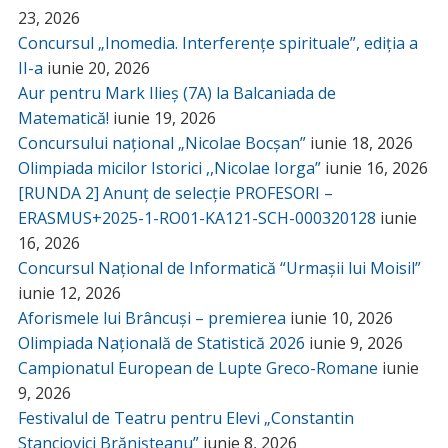
23, 2026
Concursul „Inomedia. Interferențe spirituale”, ediția a
II-a
iunie 20, 2026
Aur pentru Mark Ilieș (7A) la Balcaniada de
Matematică!
iunie 19, 2026
Concursului național „Nicolae Bocșan”
iunie 18, 2026
Olimpiada micilor Istorici ,,Nicolae Iorga”
iunie 16, 2026
[RUNDA 2] Anunț de selecție PROFESORI –
ERASMUS+2025-1-RO01-KA121-SCH-000320128
iunie
16, 2026
Concursul Național de Informatică “Urmașii lui Moisil”
iunie 12, 2026
Aforismele lui Brâncuși – premierea
iunie 10, 2026
Olimpiada Națională de Statistică 2026
iunie 9, 2026
Campionatul European de Lupte Greco-Romane
iunie
9, 2026
Festivalul de Teatru pentru Elevi „Constantin
Stanciovici Brănișteanu”
iunie 8, 2026