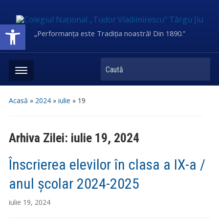
Deschide bara de unelte
„Performanța este Tradiția noastră! Din 1890.”
Caută
Acasă
»
2024
»
iulie
»
19
Arhiva Zilei:
iulie 19, 2024
Înscrierea elevilor în clasa a IX-a /
anul școlar 2024-2025
iulie 19, 2024