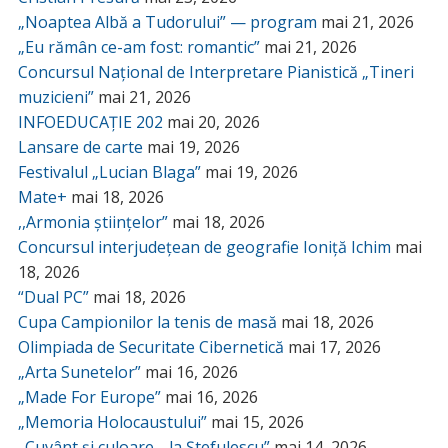
„Noaptea Albă a Tudorului” — program
mai 21, 2026
„Eu rămân ce-am fost: romantic”
mai 21, 2026
Concursul Național de Interpretare Pianistică „Tineri
muzicieni”
mai 21, 2026
INFOEDUCAȚIE 202
mai 20, 2026
Lansare de carte
mai 19, 2026
Festivalul „Lucian Blaga”
mai 19, 2026
Mate+
mai 18, 2026
,,Armonia științelor”
mai 18, 2026
Concursul interjudețean de geografie Ioniță Ichim
mai
18, 2026
“Dual PC”
mai 18, 2026
Cupa Campionilor la tenis de masă
mai 18, 2026
Olimpiada de Securitate Cibernetică
mai 17, 2026
„Arta Sunetelor”
mai 16, 2026
„Made For Europe”
mai 16, 2026
„Memoria Holocaustului”
mai 15, 2026
„Cuvânt și culoare… la Ștefulescu”
mai 14, 2026