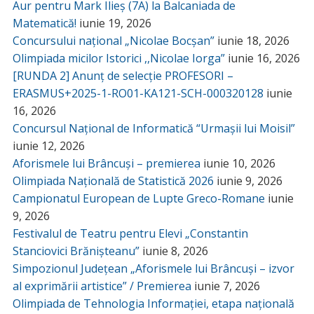
Aur pentru Mark Ilieș (7A) la Balcaniada de
Matematică!
iunie 19, 2026
Concursului național „Nicolae Bocșan”
iunie 18, 2026
Olimpiada micilor Istorici ,,Nicolae Iorga”
iunie 16, 2026
[RUNDA 2] Anunț de selecție PROFESORI –
ERASMUS+2025-1-RO01-KA121-SCH-000320128
iunie
16, 2026
Concursul Național de Informatică “Urmașii lui Moisil”
iunie 12, 2026
Aforismele lui Brâncuși – premierea
iunie 10, 2026
Olimpiada Națională de Statistică 2026
iunie 9, 2026
Campionatul European de Lupte Greco-Romane
iunie
9, 2026
Festivalul de Teatru pentru Elevi „Constantin
Stanciovici Brănișteanu”
iunie 8, 2026
Simpozionul Județean „Aforismele lui Brâncuși – izvor
al exprimării artistice” / Premierea
iunie 7, 2026
Olimpiada de Tehnologia Informației, etapa națională