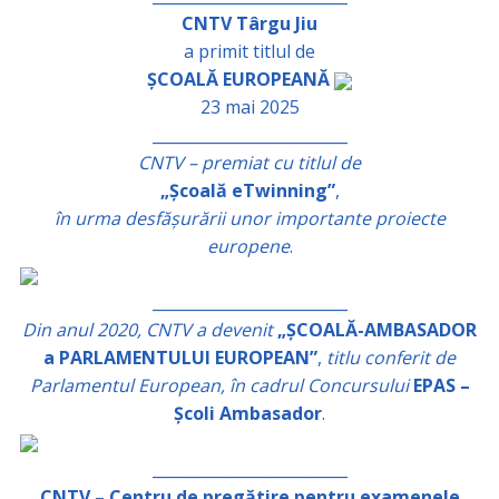
CNTV Târgu Jiu
a primit titlul de
ȘCOALĂ EUROPEANĂ
23 mai 2025
_________________________
CNTV – premiat cu titlul de
„Școală eTwinning”
,
în urma desfășurării unor importante proiecte
europene
.
_________________________
Din anul 2020, CNTV a devenit
„ȘCOALĂ-AMBASADOR
a PARLAMENTULUI EUROPEAN”
,
titlu conferit de
Parlamentul European, în cadrul Concursului
EPAS –
Școli Ambasador
.
_________________________
CNTV – Centru de pregătire pentru examenele