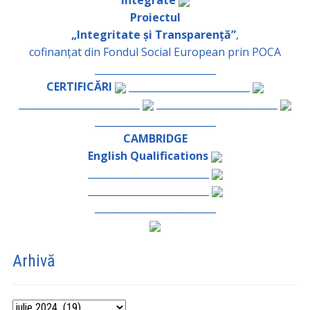
Proiectul
„Integritate și Transparență”
,
cofinanțat din Fondul Social European prin POCA
_________________________
CERTIFICĂRI
_________________________
_________________________
_________________________
_________________________
CAMBRIDGE
English Qualifications
_________________________
_________________________
_________________________
Arhivă
Arhivă