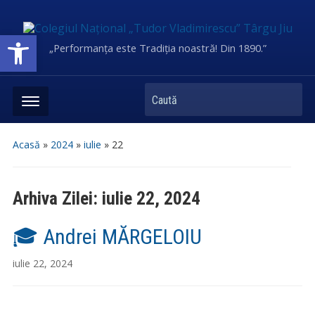
Deschide bara de unelte
„Performanța este Tradiția noastră! Din 1890.”
Caută
Acasă
»
2024
»
iulie
»
22
Arhiva Zilei:
iulie 22, 2024
🎓 Andrei MĂRGELOIU
iulie 22, 2024