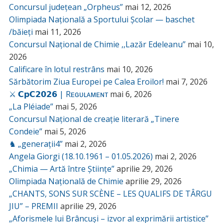
Concursul județean „Orpheus”
mai 12, 2026
Olimpiada Națională a Sportului Școlar — baschet
/băieți
mai 11, 2026
Concursul Național de Chimie ,,Lazăr Edeleanu”
mai 10,
2026
Calificare în lotul restrâns
mai 10, 2026
Sărbătorim Ziua Europei pe Calea Eroilor!
mai 7, 2026
⚔️ 𝗖𝗽𝗖𝟮𝟬𝟮𝟲 | Rᴇɢᴜʟᴀᴍᴇɴᴛ
mai 6, 2026
„La Pléiade”
mai 5, 2026
Concursul Național de creație literară „Tinere
Condeie”
mai 5, 2026
♞ „generații4”
mai 2, 2026
Angela Giorgi (18.10.1961 – 01.05.2026)
mai 2, 2026
„Chimia — Artă între Științe”
aprilie 29, 2026
Olimpiada Națională de Chimie
aprilie 29, 2026
„CHANTS, SONS SUR SCÈNE – LES QUALIFS DE TÂRGU
JIU” – PREMII
aprilie 29, 2026
„Aforismele lui Brâncuși – izvor al exprimării artistice”