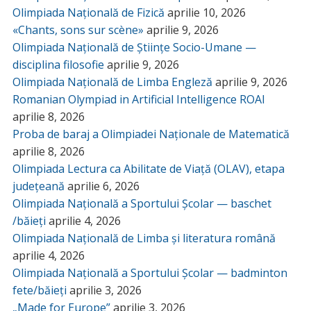
Olimpiada Națională de Fizică
aprilie 10, 2026
«Chants, sons sur scène»
aprilie 9, 2026
Olimpiada Națională de Științe Socio-Umane —
disciplina filosofie
aprilie 9, 2026
Olimpiada Națională de Limba Engleză
aprilie 9, 2026
Romanian Olympiad in Artificial Intelligence ROAI
aprilie 8, 2026
Proba de baraj a Olimpiadei Naționale de Matematică
aprilie 8, 2026
Olimpiada Lectura ca Abilitate de Viață (OLAV), etapa
județeană
aprilie 6, 2026
Olimpiada Națională a Sportului Școlar — baschet
/băieți
aprilie 4, 2026
Olimpiada Națională de Limba și literatura română
aprilie 4, 2026
Olimpiada Națională a Sportului Școlar — badminton
fete/băieți
aprilie 3, 2026
„Made for Europe”
aprilie 3, 2026