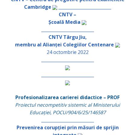
Cambridge
_________________________
CNTV –
Școală Media
_________________________
CNTV Târgu Jiu,
membru al Alianței Colegiilor Centenare
24 octombrie 2022
_________________________
_________________________
Profesionalizarea carierei didactice – PROF
Proiectul necompetitiv sistemic al Ministerului
Educației, POCU/904/6/25/146587
_________________________
Prevenirea corupției prin măsuri de sprijin
integrate