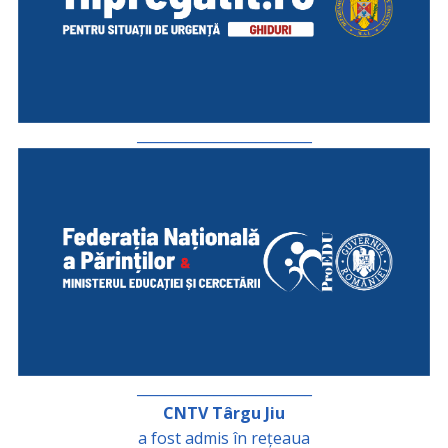
_________________________
_________________________
CNTV Târgu Jiu
a fost admis în rețeaua