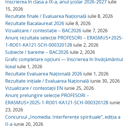
Înscrierea în clasa a IX-a, anul școlar 2026-2027
iulie
15, 2026
Rezultate finale / Evaluarea Națională
iulie 8, 2026
Rezultate Bacalaureat 2026
iulie 8, 2026
Vizualizare / contestație – BAC2026
iulie 7, 2026
Anunț rezultate selecție PROFESORI – ERASMUS+2025-
1-RO01-KA121-SCH-000320128
iulie 2, 2026
Subiecte / bareme – BAC2026
iulie 2, 2026
Grafic completare opțiuni — înscrierea în învățământul
liceal
iulie 1, 2026
Rezultate Evaluarea Națională 2026
iulie 1, 2026
Rezultate inițiale / Evaluarea Națională
iunie 30, 2026
Vizualizare / contestații EN
iunie 25, 2026
Anunț prelungire selecție PROFESORI –
ERASMUS+2025-1-RO01-KA121-SCH-000320128
iunie
23, 2026
Concursul „Inomedia. Interferențe spirituale”, ediția a
II-a
iunie 20, 2026