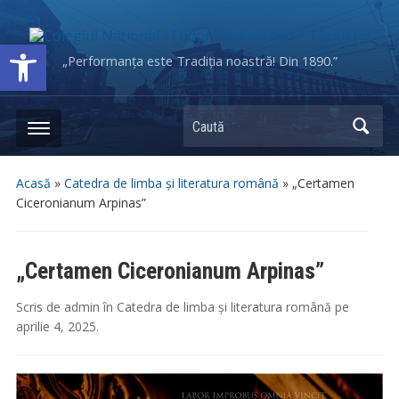
Deschide bara de unelte
„Performanța este Tradiția noastră! Din 1890.”
Caută
Acasă
»
Catedra de limba și literatura română
»
„Certamen
Ciceronianum Arpinas”
„Certamen Ciceronianum Arpinas”
Scris de
admin
în
Catedra de limba și literatura română
pe
aprilie 4, 2025
.