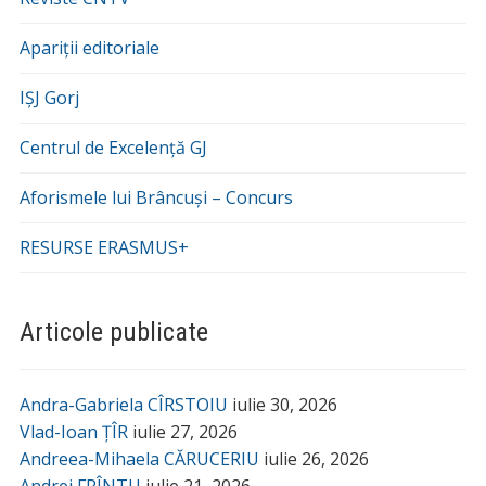
Apariții editoriale
IȘJ Gorj
Centrul de Excelență GJ
Aforismele lui Brâncuși – Concurs
RESURSE ERASMUS+
Articole publicate
Andra-Gabriela CÎRSTOIU
iulie 30, 2026
Vlad-Ioan ȚÎR
iulie 27, 2026
Andreea-Mihaela CĂRUCERIU
iulie 26, 2026
Andrei FRÎNTU
iulie 21, 2026