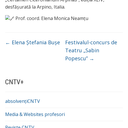
d
esfășurată la Arpino, Italia.
Prof. coord. Elena Monica Neamțu
←
Elena Ștefania Bușe
Festivalul-concurs de
Teatru „Sabin
Popescu”
→
CNTV+
absolvențiCNTV
Media & Websites profesori
Reviste CNTV