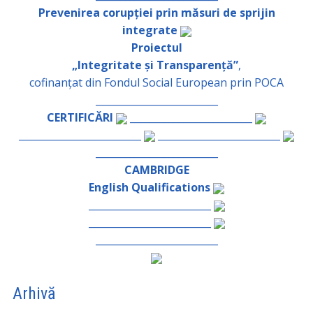
Prevenirea corupției prin măsuri de sprijin
integrate
Proiectul
„Integritate și Transparență”
,
cofinanțat din Fondul Social European prin POCA
_________________________
CERTIFICĂRI
_________________________
_________________________
_________________________
_________________________
CAMBRIDGE
English Qualifications
_________________________
_________________________
_________________________
Arhivă