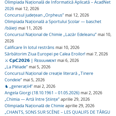
Olimpiada Națională de Informatică Aplicată – AcadNet
2026
mai 12, 2026
Concursul județean „Orpheus”
mai 12, 2026
Olimpiada Națională a Sportului Școlar — baschet
/băieți
mai 11, 2026
Concursul Național de Chimie ,,Lazăr Edeleanu”
mai 10,
2026
Calificare în lotul restrâns
mai 10, 2026
Sărbătorim Ziua Europei pe Calea Eroilor!
mai 7, 2026
⚔️ 𝗖𝗽𝗖𝟮𝟬𝟮𝟲 | Rᴇɢᴜʟᴀᴍᴇɴᴛ
mai 6, 2026
„La Pléiade”
mai 5, 2026
Concursul Național de creație literară „Tinere
Condeie”
mai 5, 2026
♞ „generații4”
mai 2, 2026
Angela Giorgi (18.10.1961 – 01.05.2026)
mai 2, 2026
„Chimia — Artă între Științe”
aprilie 29, 2026
Olimpiada Națională de Chimie
aprilie 29, 2026
„CHANTS, SONS SUR SCÈNE – LES QUALIFS DE TÂRGU