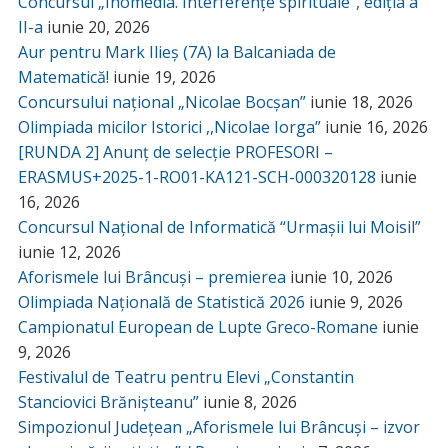
Concursul „Inomedia. Interferențe spirituale”, ediția a
II-a
iunie 20, 2026
Aur pentru Mark Ilieș (7A) la Balcaniada de
Matematică!
iunie 19, 2026
Concursului național „Nicolae Bocșan”
iunie 18, 2026
Olimpiada micilor Istorici ,,Nicolae Iorga”
iunie 16, 2026
[RUNDA 2] Anunț de selecție PROFESORI –
ERASMUS+2025-1-RO01-KA121-SCH-000320128
iunie
16, 2026
Concursul Național de Informatică “Urmașii lui Moisil”
iunie 12, 2026
Aforismele lui Brâncuși – premierea
iunie 10, 2026
Olimpiada Națională de Statistică 2026
iunie 9, 2026
Campionatul European de Lupte Greco-Romane
iunie
9, 2026
Festivalul de Teatru pentru Elevi „Constantin
Stanciovici Brănișteanu”
iunie 8, 2026
Simpozionul Județean „Aforismele lui Brâncuși – izvor