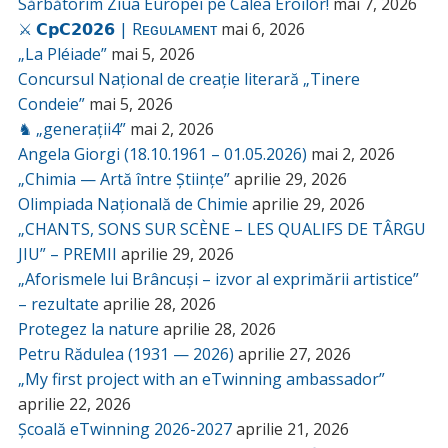
Sărbătorim Ziua Europei pe Calea Eroilor!
mai 7, 2026
⚔️ 𝗖𝗽𝗖𝟮𝟬𝟮𝟲 | Rᴇɢᴜʟᴀᴍᴇɴᴛ
mai 6, 2026
„La Pléiade”
mai 5, 2026
Concursul Național de creație literară „Tinere
Condeie”
mai 5, 2026
♞ „generații4”
mai 2, 2026
Angela Giorgi (18.10.1961 – 01.05.2026)
mai 2, 2026
„Chimia — Artă între Științe”
aprilie 29, 2026
Olimpiada Națională de Chimie
aprilie 29, 2026
„CHANTS, SONS SUR SCÈNE – LES QUALIFS DE TÂRGU
JIU” – PREMII
aprilie 29, 2026
„Aforismele lui Brâncuși – izvor al exprimării artistice”
– rezultate
aprilie 28, 2026
Protegez la nature
aprilie 28, 2026
Petru Rădulea (1931 — 2026)
aprilie 27, 2026
„My first project with an eTwinning ambassador”
aprilie 22, 2026
Școală eTwinning 2026-2027
aprilie 21, 2026