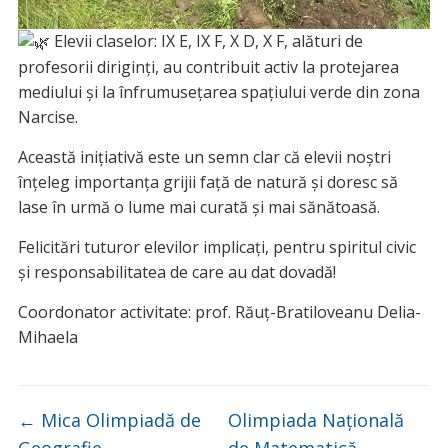
Elevii claselor: IX E, IX F, X D, X F, alături de
profesorii diriginți, au contribuit activ la protejarea
mediului și la înfrumusețarea spațiului verde din zona
N
arcise.
Această inițiativă este un semn clar că elevii noștri
înțeleg importanța grijii față de natură și doresc să
lase în urmă o lume mai curată și mai sănătoasă.
Felicitări tuturor elevilor implicați, pentru spiritul civic
și responsabilitatea de care au dat dovadă!
Coordonator activitate: prof. Răuț-Bratiloveanu Delia-
Mihaela
←
Mica Olimpiadă de
Olimpiada Națională
Geografie
de Matematică
→