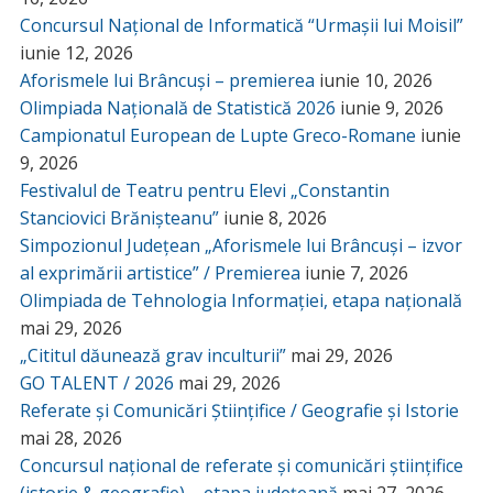
Concursul Național de Informatică “Urmașii lui Moisil”
iunie 12, 2026
Aforismele lui Brâncuși – premierea
iunie 10, 2026
Olimpiada Națională de Statistică 2026
iunie 9, 2026
Campionatul European de Lupte Greco-Romane
iunie
9, 2026
Festivalul de Teatru pentru Elevi „Constantin
Stanciovici Brănișteanu”
iunie 8, 2026
Simpozionul Județean „Aforismele lui Brâncuși – izvor
al exprimării artistice” / Premierea
iunie 7, 2026
Olimpiada de Tehnologia Informației, etapa națională
mai 29, 2026
„Cititul dăunează grav inculturii”
mai 29, 2026
GO TALENT / 2026
mai 29, 2026
Referate și Comunicări Științifice / Geografie și Istorie
mai 28, 2026
Concursul național de referate și comunicări științifice
(istorie & geografie) – etapa județeană
mai 27, 2026