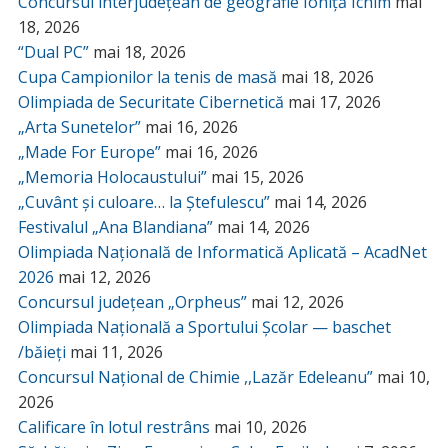
Concursul interjudețean de geografie Ioniță Ichim
mai
18, 2026
“Dual PC”
mai 18, 2026
Cupa Campionilor la tenis de masă
mai 18, 2026
Olimpiada de Securitate Cibernetică
mai 17, 2026
„Arta Sunetelor”
mai 16, 2026
„Made For Europe”
mai 16, 2026
„Memoria Holocaustului”
mai 15, 2026
„Cuvânt și culoare… la Ștefulescu”
mai 14, 2026
Festivalul „Ana Blandiana”
mai 14, 2026
Olimpiada Națională de Informatică Aplicată – AcadNet
2026
mai 12, 2026
Concursul județean „Orpheus”
mai 12, 2026
Olimpiada Națională a Sportului Școlar — baschet
/băieți
mai 11, 2026
Concursul Național de Chimie ,,Lazăr Edeleanu”
mai 10,
2026
Calificare în lotul restrâns
mai 10, 2026