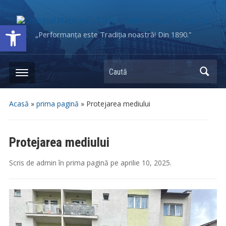
Deschide bara de unelte
„Performanța este Tradiția noastră! Din 1890.”
Caută
Acasă
»
prima pagină
»
Protejarea mediului
Protejarea mediului
Scris de
admin
în
prima pagină
pe
aprilie 10, 2025
.