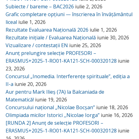
Subiecte / bareme – BAC2026
iulie 2, 2026
Grafic completare opțiuni — înscrierea în învățământul
liceal
iulie 1, 2026
Rezultate Evaluarea Națională 2026
iulie 1, 2026
Rezultate inițiale / Evaluarea Națională
iunie 30, 2026
Vizualizare / contestații EN
iunie 25, 2026
Anunț prelungire selecție PROFESORI –
ERASMUS+2025-1-RO01-KA121-SCH-000320128
iunie
23, 2026
Concursul „Inomedia. Interferențe spirituale”, ediția a
II-a
iunie 20, 2026
Aur pentru Mark Ilieș (7A) la Balcaniada de
Matematică!
iunie 19, 2026
Concursului național „Nicolae Bocșan”
iunie 18, 2026
Olimpiada micilor Istorici ,,Nicolae Iorga”
iunie 16, 2026
[RUNDA 2] Anunț de selecție PROFESORI –
ERASMUS+2025-1-RO01-KA121-SCH-000320128
iunie
16, 2026