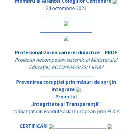
membru al Alianței Colegiilor Centenare
24 octombrie 2022
_________________________
_________________________
Profesionalizarea carierei didactice – PROF
Proiectul necompetitiv sistemic al Ministerului
Educației, POCU/904/6/25/146587
_________________________
Prevenirea corupției prin măsuri de sprijin
integrate
Proiectul
„Integritate și Transparență”
,
cofinanțat din Fondul Social European prin POCA
_________________________
CERTIFICĂRI
_________________________