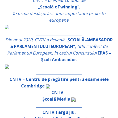
CNTV – premiat cu titlul de
„Școală eTwinning”
,
în urma desfășurării unor importante proiecte
europene
.
_________________________
Din anul 2020, CNTV a devenit
„ȘCOALĂ-AMBASADOR
a PARLAMENTULUI EUROPEAN”
,
titlu conferit de
Parlamentul European, în cadrul Concursului
EPAS –
Școli Ambasador
.
_________________________
CNTV – Centru de pregătire pentru examenele
Cambridge
_________________________
CNTV –
Școală Media
_________________________
CNTV Târgu Jiu,