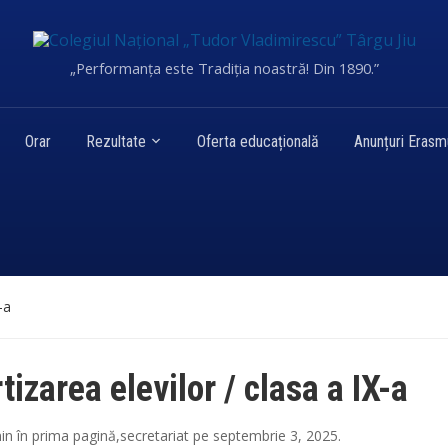
„Performanța este Tradiția noastră! Din 1890.”
Orar
Rezultate
Oferta educațională
Anunțuri Eras
-a
tizarea elevilor / clasa a IX-a
in
în
prima pagină
,
secretariat
pe
septembrie 3, 2025
.