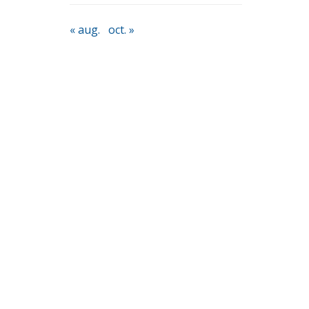
« aug.
oct. »