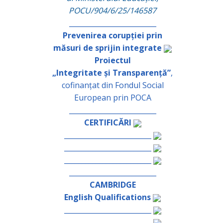
POCU/904/6/25/146587
_________________________
Prevenirea corupției prin
măsuri de sprijin integrate
Proiectul
„Integritate și Transparență”
,
cofinanțat din Fondul Social
European prin POCA
_________________________
CERTIFICĂRI
_________________________
_________________________
_________________________
_________________________
CAMBRIDGE
English Qualifications
_________________________
_________________________