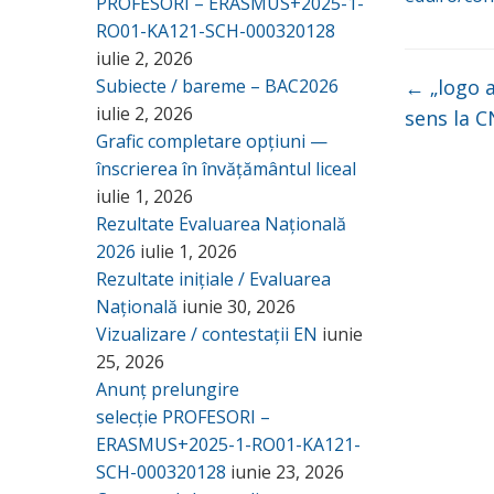
PROFESORI – ERASMUS+2025-1-
RO01-KA121-SCH-000320128
iulie 2, 2026
Subiecte / bareme – BAC2026
←
„logo a
iulie 2, 2026
sens la 
Grafic completare opțiuni —
înscrierea în învățământul liceal
iulie 1, 2026
Rezultate Evaluarea Națională
2026
iulie 1, 2026
Rezultate inițiale / Evaluarea
Națională
iunie 30, 2026
Vizualizare / contestații EN
iunie
25, 2026
Anunț prelungire
selecție PROFESORI –
ERASMUS+2025-1-RO01-KA121-
SCH-000320128
iunie 23, 2026