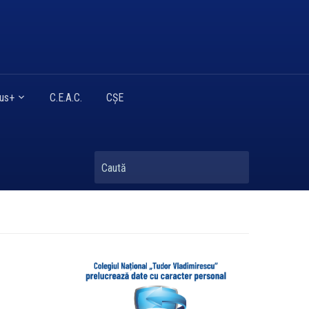
mus+
C.E.A.C.
CȘE
Caută