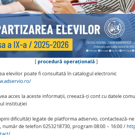
[
procedură operațională
]
a elevilor poate fi consultată în catalogul electronic
w.adservio.ro/
ea acces la aceste informații, creează-ți cont cu datele comu
ul instituției
ini dificultăți legate de platforma adservio, contactează-ne
t, număr de telefon 0253218730, program 08:00 – 16:00 /
htt
tact/