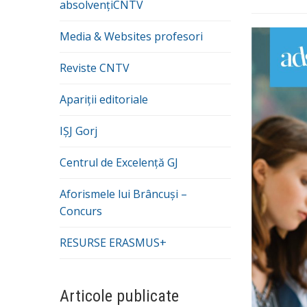
absolvențiCNTV
Media & Websites profesori
Reviste CNTV
Apariții editoriale
IȘJ Gorj
Centrul de Excelență GJ
Aforismele lui Brâncuși –
Concurs
RESURSE ERASMUS+
Articole publicate