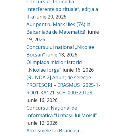
Concursul „Inomedia.
Interferențe spirituale”, ediția a
II-a
iunie 20, 2026
Aur pentru Mark Ilieș (7A) la
Balcaniada de Matematică!
iunie
19, 2026
Concursului național „Nicolae
Bocșan”
iunie 18, 2026
Olimpiada micilor Istorici
,,Nicolae Iorga”
iunie 16, 2026
[RUNDA 2] Anunț de selecție
PROFESORI – ERASMUS+2025-1-
RO01-KA121-SCH-000320128
iunie 16, 2026
Concursul Național de
Informatică “Urmașii lui Moisil”
iunie 12, 2026
Aforismele lui Brâncuși –