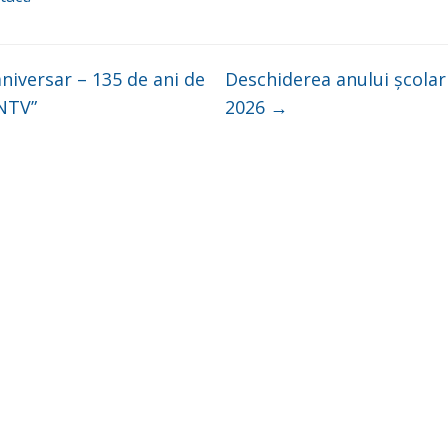
niversar – 135 de ani de
Deschiderea anului școlar
CNTV”
2026
→