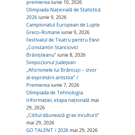
premierea
iunie 10, 2026
Olimpiada Națională de Statistică
2026
iunie 9, 2026
Campionatul European de Lupte
Greco-Romane
iunie 9, 2026
Festivalul de Teatru pentru Elevi
„Constantin Stanciovici
Brănișteanu”
iunie 8, 2026
Simpozionul Județean
„Aforismele lui Brâncuși – izvor
al exprimării artistice” /
Premierea
iunie 7, 2026
Olimpiada de Tehnologia
Informației, etapa națională
mai
29, 2026
„Cititul dăunează grav inculturii”
mai 29, 2026
GO TALENT / 2026
mai 29, 2026