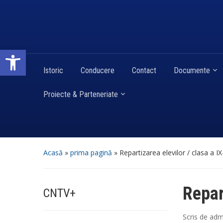
Deschide bara de unelte
Istoric
Conducere
Contact
Documente
Proiecte & Parteneriate
Acasă
»
prima pagină
»
Repartizarea elevilor / clasa a IX
Repar
CNTV+
Scris de
adm