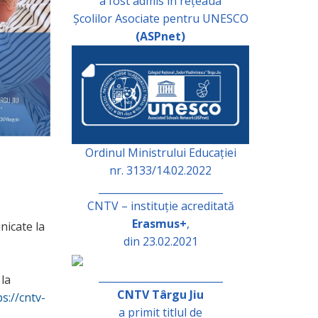
a fost admis în rețeaua
Școlilor Asociate pentru UNESCO
(ASPnet)
Ordinul Ministrului Educației
nr. 3133/14.02.2022
_________________________
CNTV – instituție acreditată
Erasmus+
,
nicate la
din 23.02.2021
_________________________
 la
CNTV Târgu Jiu
ps://cntv-
a primit titlul de