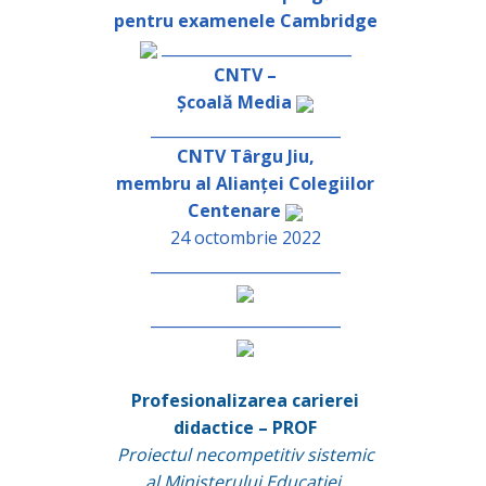
pentru examenele Cambridge
_________________________
CNTV –
Școală Media
_________________________
CNTV Târgu Jiu,
membru al Alianței Colegiilor
Centenare
24 octombrie 2022
_________________________
_________________________
Profesionalizarea carierei
didactice – PROF
Proiectul necompetitiv sistemic
al Ministerului Educației,