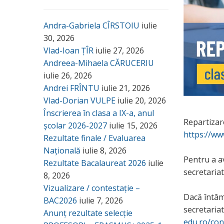
Andra-Gabriela CÎRSTOIU
iulie
30, 2026
Vlad-Ioan ȚÎR
iulie 27, 2026
Andreea-Mihaela CĂRUCERIU
iulie 26, 2026
Andrei FRÎNTU
iulie 21, 2026
Vlad-Dorian VULPE
iulie 20, 2026
Înscrierea în clasa a IX-a, anul
Repartizare
școlar 2026-2027
iulie 15, 2026
https://ww
Rezultate finale / Evaluarea
Națională
iulie 8, 2026
Pentru a av
Rezultate Bacalaureat 2026
iulie
secretariat
8, 2026
Vizualizare / contestație –
Dacă întâmp
BAC2026
iulie 7, 2026
secretaria
Anunț rezultate selecție
edu.ro/con