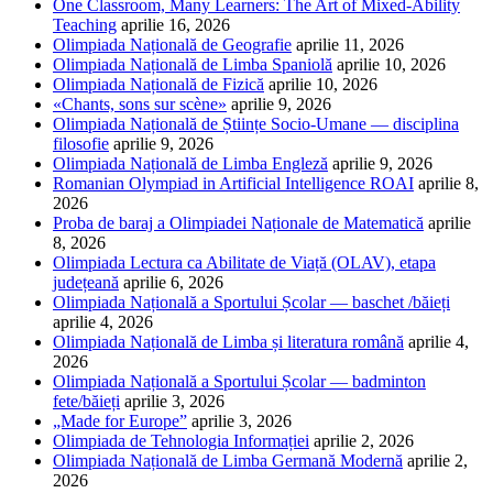
One Classroom, Many Learners: The Art of Mixed-Ability
Teaching
aprilie 16, 2026
Olimpiada Națională de Geografie
aprilie 11, 2026
Olimpiada Națională de Limba Spaniolă
aprilie 10, 2026
Olimpiada Națională de Fizică
aprilie 10, 2026
«Chants, sons sur scène»
aprilie 9, 2026
Olimpiada Națională de Științe Socio-Umane — disciplina
filosofie
aprilie 9, 2026
Olimpiada Națională de Limba Engleză
aprilie 9, 2026
Romanian Olympiad in Artificial Intelligence ROAI
aprilie 8,
2026
Proba de baraj a Olimpiadei Naționale de Matematică
aprilie
8, 2026
Olimpiada Lectura ca Abilitate de Viață (OLAV), etapa
județeană
aprilie 6, 2026
Olimpiada Națională a Sportului Școlar — baschet /băieți
aprilie 4, 2026
Olimpiada Națională de Limba și literatura română
aprilie 4,
2026
Olimpiada Națională a Sportului Școlar — badminton
fete/băieți
aprilie 3, 2026
„Made for Europe”
aprilie 3, 2026
Olimpiada de Tehnologia Informației
aprilie 2, 2026
Olimpiada Națională de Limba Germană Modernă
aprilie 2,
2026