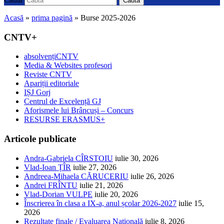
Caută
Acasă
»
prima pagină
»
Burse 2025-2026
CNTV+
absolvențiCNTV
Media & Websites profesori
Reviste CNTV
Apariții editoriale
IȘJ Gorj
Centrul de Excelență GJ
Aforismele lui Brâncuși – Concurs
RESURSE ERASMUS+
Articole publicate
Andra-Gabriela CÎRSTOIU
iulie 30, 2026
Vlad-Ioan ȚÎR
iulie 27, 2026
Andreea-Mihaela CĂRUCERIU
iulie 26, 2026
Andrei FRÎNTU
iulie 21, 2026
Vlad-Dorian VULPE
iulie 20, 2026
Înscrierea în clasa a IX-a, anul școlar 2026-2027
iulie 15,
2026
Rezultate finale / Evaluarea Națională
iulie 8, 2026