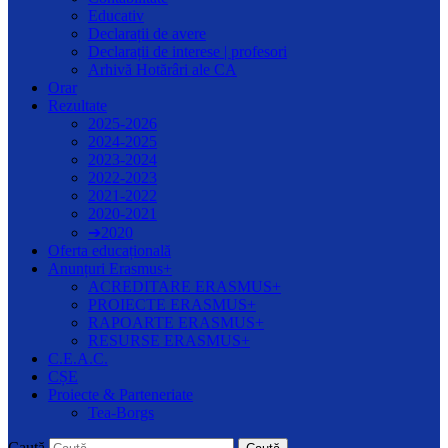
Educativ
Declarații de avere
Declarații de interese | profesori
Arhivă Hotărâri ale CA
Orar
Rezultate
2025-2026
2024-2025
2023-2024
2022-2023
2021-2022
2020-2021
➔2020
Oferta educațională
Anunțuri Erasmus+
ACREDITARE ERASMUS+
PROIECTE ERASMUS+
RAPOARTE ERASMUS+
RESURSE ERASMUS+
C.E.A.C.
CȘE
Proiecte & Parteneriate
Tea-Borgs
Caută