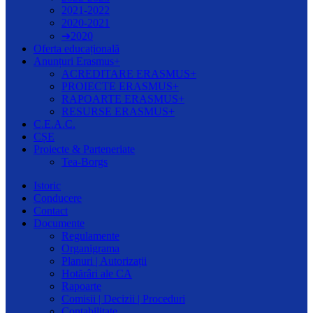
2021-2022
2020-2021
➔2020
Oferta educațională
Anunțuri Erasmus+
ACREDITARE ERASMUS+
PROIECTE ERASMUS+
RAPOARTE ERASMUS+
RESURSE ERASMUS+
C.E.A.C.
CȘE
Proiecte & Parteneriate
Tea-Borgs
Istoric
Conducere
Contact
Documente
Regulamente
Organigrama
Planuri | Autorizații
Hotărâri ale CA
Rapoarte
Comisii | Decizii | Proceduri
Contabilitate