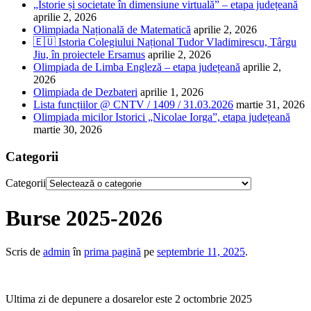
„Istorie și societate în dimensiune virtuală” – etapa județeană
aprilie 2, 2026
Olimpiada Națională de Matematică
aprilie 2, 2026
🇪🇺 Istoria Colegiului Național Tudor Vladimirescu, Târgu
Jiu, în proiectele Ersamus
aprilie 2, 2026
Olimpiada de Limba Engleză – etapa județeană
aprilie 2,
2026
Olimpiada de Dezbateri
aprilie 1, 2026
Lista funcțiilor @ CNTV / 1409 / 31.03.2026
martie 31, 2026
Olimpiada micilor Istorici „Nicolae Iorga”, etapa județeană
martie 30, 2026
Categorii
Categorii
Burse 2025-2026
Scris de
admin
în
prima pagină
pe
septembrie 11, 2025
.
Ultima zi de depunere a dosarelor este 2 octombrie 2025