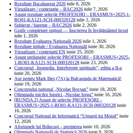
Rezultate Bacalaureat 2026
iulie 8, 2026
Vizualizare / contestație – BAC2026
iulie 7, 2026
Anunț rezultate selecție PROFESORI – ERASMUS+2025-1-
RO01-KA121-SCH-000320128
iulie 2, 2026
Subiecte / bareme – BAC2026
iulie 2, 2026
Grafic completare opțiuni — înscrierea în învățământul liceal
iulie 1, 2026
Rezultate Evaluarea Națională 2026
iulie 1, 2026
Rezultate inițiale / Evaluarea Națională
iunie 30, 2026
Vizualizare / contestații EN
iunie 25, 2026
Anunț prelungire selecție PROFESORI – ERASMUS+2025-
1-RO01-KA121-SCH-000320128
iunie 23, 2026
Concursul „Inomedia. Interferențe spirituale”, ediția a II-a
iunie 20, 2026
Aur pentru Mark Ilieș (7A) la Balcaniada de Matematică!
iunie 19, 2026
Concursului național „Nicolae Bocșan”
iunie 18, 2026
Olimpiada micilor Istorici ,,Nicolae Iorga”
iunie 16, 2026
[RUNDA 2] Anunț de selecție PROFESORI –
ERASMUS+2025-1-RO01-KA121-SCH-000320128
iunie
16, 2026
Concursul Național de Informatică “Urmașii lui Moisil”
iunie
12, 2026
Aforismele lui Brâncuși – premierea
iunie 10, 2026
Olimpiada Națională de Statistică 2026
iunie 9, 2026