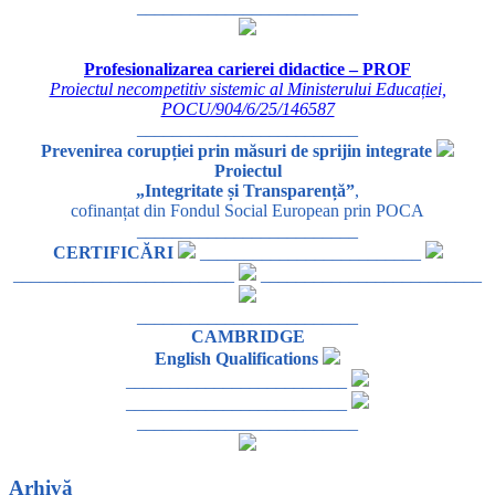
_________________________
Profesionalizarea carierei didactice – PROF
Proiectul necompetitiv sistemic al Ministerului Educației,
POCU/904/6/25/146587
_________________________
Prevenirea corupției prin măsuri de sprijin integrate
Proiectul
„Integritate și Transparență”
,
cofinanțat din Fondul Social European prin POCA
_________________________
CERTIFICĂRI
_________________________
_________________________
_________________________
_________________________
CAMBRIDGE
English Qualifications
_________________________
_________________________
_________________________
Arhivă