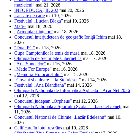
muzicieni”
mai 21, 2026
INFOEDUCAȚIE 202
mai 20, 2026
Lansare de carte
mai 19, 2026
Festivalul „Lucian Blaga”
mai 19, 2026
Mate+
mai 18, 2026
,,Armonia științelor”
mai 18, 2026
Concursul interjudețean de geografie Ioniță Ichim
mai 18,
2026
“Dual PC”
mai 18, 2026
Cupa Campionilor la tenis de masă
mai 18, 2026
Olimpiada de Securitate Cibernetică
mai 17, 2026
„Arta Sunetelor”
mai 16, 2026
„Made For Europe”
mai 16, 2026
„Memoria Holocaustului”
mai 15, 2026
„Cuvânt și culoare… la Ștefulescu”
mai 14, 2026
Festivalul „Ana Blandiana”
mai 14, 2026
Olimpiada Națională de Informatică Aplicată – AcadNet 2026
mai 12, 2026
Concursul județean „Orpheus”
mai 12, 2026
Olimpiada Națională a Sportului Școlar — baschet /băieți
mai
11, 2026
Concursul Național de Chimie ,,Lazăr Edeleanu”
mai 10,
2026
Calificare în lotul restrâns
mai 10, 2026