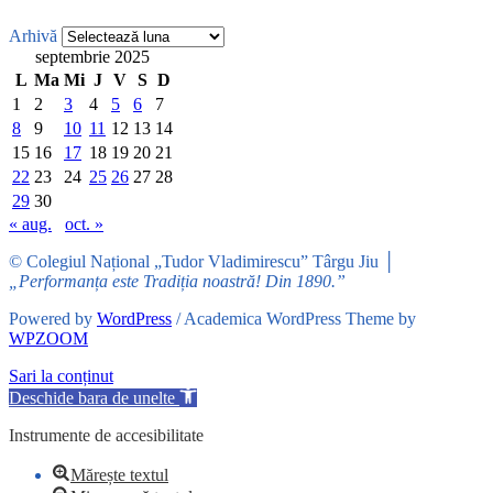
Arhivă
septembrie 2025
L
Ma
Mi
J
V
S
D
1
2
3
4
5
6
7
8
9
10
11
12
13
14
15
16
17
18
19
20
21
22
23
24
25
26
27
28
29
30
« aug.
oct. »
© Colegiul Național „Tudor Vladimirescu” Târgu Jiu │
„Performanța este Tradiția noastră! Din 1890.”
Powered by
WordPress
/ Academica WordPress Theme by
WPZOOM
Sari la conținut
Deschide bara de unelte
Instrumente de accesibilitate
Mărește textul