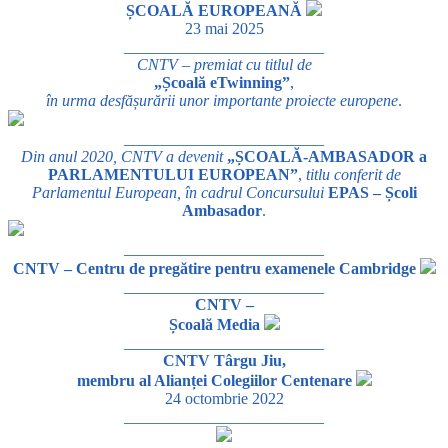
ȘCOALĂ EUROPEANĂ
23 mai 2025
_________________________
CNTV – premiat cu titlul de
„Școală eTwinning”
,
în urma desfășurării unor importante proiecte europene
.
_________________________
Din anul 2020, CNTV a devenit
„ȘCOALĂ-AMBASADOR a
PARLAMENTULUI EUROPEAN”
,
titlu conferit de
Parlamentul European, în cadrul Concursului
EPAS – Școli
Ambasador
.
_________________________
CNTV – Centru de pregătire pentru examenele Cambridge
_________________________
CNTV –
Școală Media
_________________________
CNTV Târgu Jiu,
membru al Alianței Colegiilor Centenare
24 octombrie 2022
_________________________