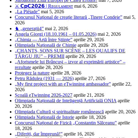
Sărbătorim Ziua Europei pe Calea Eroilor!
mai 7, 2026
⚔️ 𝗖𝗽𝗖𝟮𝟬𝟮𝟲 | Rᴇɢᴜʟᴀᴍᴇɴᴛ
mai 6, 2026
„La Pléiade”
mai 5, 2026
Concursul Național de creație literară „Tinere Condeie”
mai 5,
2026
♞ „generații4”
mai 2, 2026
Angela Giorgi (18.10.1961 – 01.05.2026)
mai 2, 2026
„Chimia — Artă între Științe”
aprilie 29, 2026
Olimpiada Națională de Chimie
aprilie 29, 2026
„CHANTS, SONS SUR SCÈNE – LES QUALIFS DE
TÂRGU JIU” – PREMII
aprilie 29, 2026
„Aforismele lui Brâncuși – izvor al exprimării artistice” –
rezultate
aprilie 28, 2026
Protegez la nature
aprilie 28, 2026
Petru Rădulea (1931 — 2026)
aprilie 27, 2026
„My first project with an eTwinning ambassador”
aprilie 22,
2026
Școală eTwinning 2026-2027
aprilie 21, 2026
Olimpiada Națională de Inteligență Artificială ONIA
aprilie
20, 2026
Olimpiada Cultură și spiritualitate românească
aprilie 20, 2026
Olimpiada Națională de Istorie
aprilie 18, 2026
Concursul Național de Fizică „Constantin Sălceanu”
aprilie
18, 2026
„Diferiți, dar împreună!”
aprilie 16, 2026