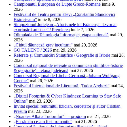
Campionatul European de Lupte Greco-Romane
iunie 9,
2026
Festivalul de Teatru pentru Elevi „Constantin Stanciovici
Brănișteanu”
iunie 8, 2026
Simpozionul Județean „Aforismele lui Brâncuși – izvor al
exprimării artistice” / Premierea
iunie 7, 2026
Olimpiada de Tehnologia Informației, etapa națională
mai 29,
2026
„Cititul dăunează grav inculturii”
mai 29, 2026
GO TALENT / 2026
mai 29, 2026
Referate și Comunicări Științifice / Geografie și Istorie
mai 28,
2026
Concursul național de referate și comunicări științifice (istorie
& geografie) – etapa județeană
mai 27, 2026
Concursul Regional de Limba Germană „Johann Wolfgang
Goethe”
mai 26, 2026
Festivalul Internațional de Literatură „Tudor Arghezi”
mai 24,
2026
„Digital Footprint & Cyber Kindness: Learning to Stay Safe
Online”
mai 23, 2026
Invitat special: renumitul fizician, cercetător și autor Cristian
Presură
mai 23, 2026
„Noaptea Albă a Tudorului” — program
mai 21, 2026
„Eu rămân ce-am fost: romantic”
mai 21, 2026
Concursul Național de Interpretare Pianistică „Tineri