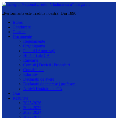
„Performanța este Tradiția noastră! Din 1890.”
Istoric
Conducere
Contact
Documente
Regulamente
Organigrama
Planuri | Autorizații
Hotărâri ale CA
Rapoarte
Comisii | Decizii | Proceduri
Contabilitate
Educativ
Declarații de avere
Declarații de interese | profesori
Arhivă Hotărâri ale CA
Orar
Rezultate
2025-2026
2024-2025
2023-2024
2022-2023