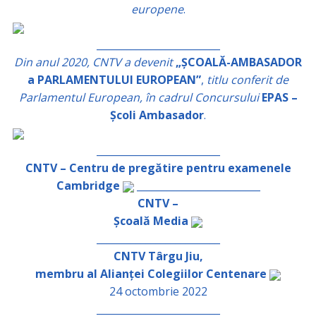
europene
.
_________________________
Din anul 2020, CNTV a devenit
„ȘCOALĂ-AMBASADOR
a PARLAMENTULUI EUROPEAN”
,
titlu conferit de
Parlamentul European, în cadrul Concursului
EPAS –
Școli Ambasador
.
_________________________
CNTV – Centru de pregătire pentru examenele
Cambridge
_________________________
CNTV –
Școală Media
_________________________
CNTV Târgu Jiu,
membru al Alianței Colegiilor Centenare
24 octombrie 2022
_________________________