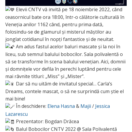
Elevii CNTV vă invită pe 18 noiembrie 2022, când
ceasornicul bate ora 18:00, într-o călătorie culturală în
Veneția anilor 1162 când, pentru prima dată,
folosindu-se de glamurul și misterul măștilor au
jonglat cotidianul în nopți fantastice și de neuitat.
Am adus fastul acelor baluri mascate și la noi în
liceu, sub semnul balului bobocilor. Sala polivalentă o
să se transforme în scena balului venețian. Aici, domnii
și domnițele vor defila în perechi luptând pentru cele
mai râvnite titluri: „Miss” și „Mister”.
Dar să nu uităm de invitatul special… Carla’s
Dreams, contele mascat, o să ne surprindă cum știe el
mai bine!
În deschidere:
Elena Hasna
&
Majii
/
Jessica
Lazarescu
Prezentator: Bogdan Drăcea
Balul Bobocilor CNTV 2022 @ Sala Polivalentă