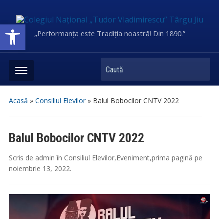
Deschide bara de unelte
„Performanța este Tradiția noastră! Din 1890.”
Caută
Acasă
»
Consiliul Elevilor
»
Balul Bobocilor CNTV 2022
Balul Bobocilor CNTV 2022
Scris de
admin
în
Consiliul Elevilor
,
Eveniment
,
prima pagină
pe
noiembrie 13, 2022
.