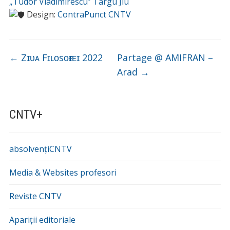
„Tudor Vladimirescu” Târgu Jiu
Design:
ContraPunct CNTV
←
Zɪᴜᴀ Fɪʟᴏsᴏғɪᴇɪ 2022
Partage @ AMIFRAN –
Arad
→
CNTV+
absolvențiCNTV
Media & Websites profesori
Reviste CNTV
Apariții editoriale