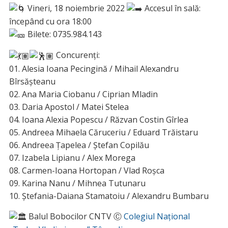
Vineri, 18 noiembrie 2022
Accesul în sală:
începând cu ora 18:00
Bilete: 0735.984.143
Concurenți:
01. Alesia Ioana Pecingină / Mihail Alexandru
Bîrsășteanu
02. Ana Maria Ciobanu / Ciprian Mladin
03. Daria Apostol / Matei Stelea
04. Ioana Alexia Popescu / Răzvan Costin Gîrlea
05. Andreea Mihaela Căruceriu / Eduard Trăistaru
06. Andreea Țapelea / Ștefan Copilău
07. Izabela Lipianu / Alex Morega
08. Carmen-Ioana Hortopan / Vlad Roșca
09. Karina Nanu / Mihnea Tutunaru
10. Ștefania-Daiana Stamatoiu / Alexandru Bumbaru
Balul Bobocilor CNTV Ⓒ
Colegiul Național