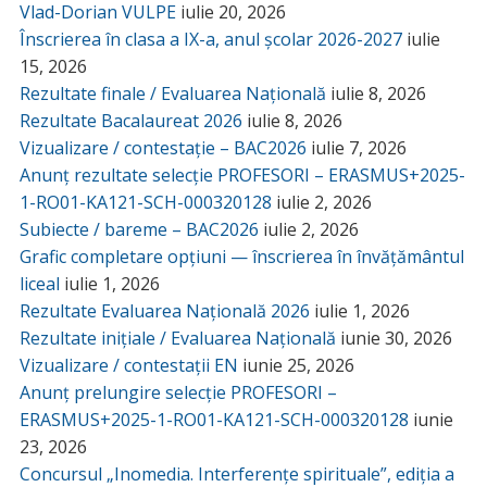
Vlad-Dorian VULPE
iulie 20, 2026
Înscrierea în clasa a IX-a, anul școlar 2026-2027
iulie
15, 2026
Rezultate finale / Evaluarea Națională
iulie 8, 2026
Rezultate Bacalaureat 2026
iulie 8, 2026
Vizualizare / contestație – BAC2026
iulie 7, 2026
Anunț rezultate selecție PROFESORI – ERASMUS+2025-
1-RO01-KA121-SCH-000320128
iulie 2, 2026
Subiecte / bareme – BAC2026
iulie 2, 2026
Grafic completare opțiuni — înscrierea în învățământul
liceal
iulie 1, 2026
Rezultate Evaluarea Națională 2026
iulie 1, 2026
Rezultate inițiale / Evaluarea Națională
iunie 30, 2026
Vizualizare / contestații EN
iunie 25, 2026
Anunț prelungire selecție PROFESORI –
ERASMUS+2025-1-RO01-KA121-SCH-000320128
iunie
23, 2026
Concursul „Inomedia. Interferențe spirituale”, ediția a