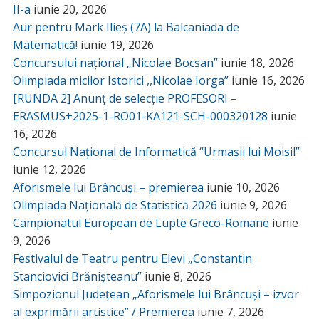
II-a
iunie 20, 2026
Aur pentru Mark Ilieș (7A) la Balcaniada de
Matematică!
iunie 19, 2026
Concursului național „Nicolae Bocșan”
iunie 18, 2026
Olimpiada micilor Istorici ,,Nicolae Iorga”
iunie 16, 2026
[RUNDA 2] Anunț de selecție PROFESORI –
ERASMUS+2025-1-RO01-KA121-SCH-000320128
iunie
16, 2026
Concursul Național de Informatică “Urmașii lui Moisil”
iunie 12, 2026
Aforismele lui Brâncuși – premierea
iunie 10, 2026
Olimpiada Națională de Statistică 2026
iunie 9, 2026
Campionatul European de Lupte Greco-Romane
iunie
9, 2026
Festivalul de Teatru pentru Elevi „Constantin
Stanciovici Brănișteanu”
iunie 8, 2026
Simpozionul Județean „Aforismele lui Brâncuși – izvor
al exprimării artistice” / Premierea
iunie 7, 2026