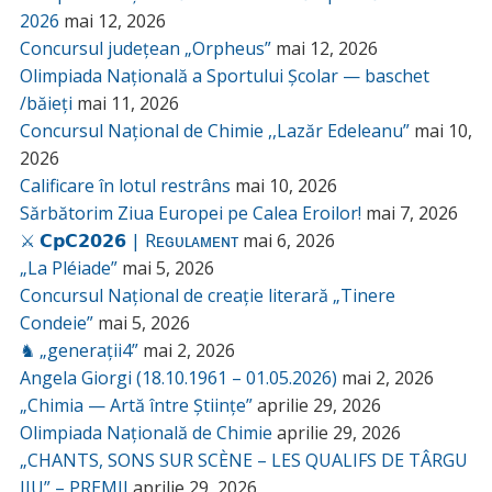
2026
mai 12, 2026
Concursul județean „Orpheus”
mai 12, 2026
Olimpiada Națională a Sportului Școlar — baschet
/băieți
mai 11, 2026
Concursul Național de Chimie ,,Lazăr Edeleanu”
mai 10,
2026
Calificare în lotul restrâns
mai 10, 2026
Sărbătorim Ziua Europei pe Calea Eroilor!
mai 7, 2026
⚔️ 𝗖𝗽𝗖𝟮𝟬𝟮𝟲 | Rᴇɢᴜʟᴀᴍᴇɴᴛ
mai 6, 2026
„La Pléiade”
mai 5, 2026
Concursul Național de creație literară „Tinere
Condeie”
mai 5, 2026
♞ „generații4”
mai 2, 2026
Angela Giorgi (18.10.1961 – 01.05.2026)
mai 2, 2026
„Chimia — Artă între Științe”
aprilie 29, 2026
Olimpiada Națională de Chimie
aprilie 29, 2026
„CHANTS, SONS SUR SCÈNE – LES QUALIFS DE TÂRGU
JIU” – PREMII
aprilie 29, 2026