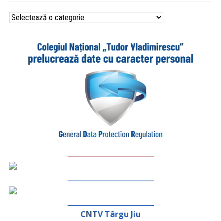
Categorii
_________________________
_________________________
_________________________
CNTV Târgu Jiu