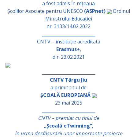
a fost admis în rețeaua
Școlilor Asociate pentru UNESCO
(ASPnet)
Ordinul
Ministrului Educației
nr. 3133/14.02.2022
_________________________
CNTV – instituție acreditată
Erasmus+
,
din 23.02.2021
_________________________
CNTV Târgu Jiu
a primit titlul de
ȘCOALĂ EUROPEANĂ
23 mai 2025
_________________________
CNTV – premiat cu titlul de
„Școală eTwinning”
,
în urma desfășurării unor importante proiecte