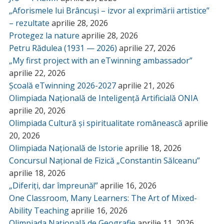
„Aforismele lui Brâncuși – izvor al exprimării artistice”
– rezultate
aprilie 28, 2026
Protegez la nature
aprilie 28, 2026
Petru Rădulea (1931 — 2026)
aprilie 27, 2026
„My first project with an eTwinning ambassador”
aprilie 22, 2026
Școală eTwinning 2026-2027
aprilie 21, 2026
Olimpiada Națională de Inteligență Artificială ONIA
aprilie 20, 2026
Olimpiada Cultură și spiritualitate românească
aprilie
20, 2026
Olimpiada Națională de Istorie
aprilie 18, 2026
Concursul Național de Fizică „Constantin Sălceanu”
aprilie 18, 2026
„Diferiți, dar împreună!”
aprilie 16, 2026
One Classroom, Many Learners: The Art of Mixed-
Ability Teaching
aprilie 16, 2026
Olimpiada Națională de Geografie
aprilie 11, 2026