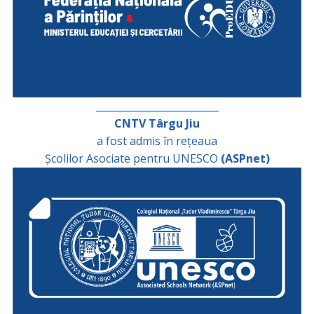
_________________________
CNTV Târgu Jiu
a fost admis în rețeaua
Școlilor Asociate pentru UNESCO
(ASPnet)