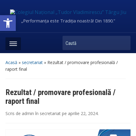
Deschide bara de unelte
„Performanța este Tradiția noastră! Din 1890.”
Caută
Acasă
»
secretariat
»
Rezultat / promovare profesională /
raport final
Rezultat / promovare profesională /
raport final
Scris de
admin
în
secretariat
pe
aprilie 22, 2024
.