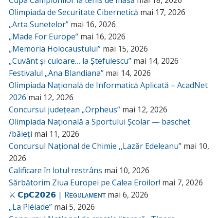
Cupa Campionilor la tenis de masă
mai 18, 2026
Olimpiada de Securitate Cibernetică
mai 17, 2026
„Arta Sunetelor”
mai 16, 2026
„Made For Europe”
mai 16, 2026
„Memoria Holocaustului”
mai 15, 2026
„Cuvânt și culoare… la Ștefulescu”
mai 14, 2026
Festivalul „Ana Blandiana”
mai 14, 2026
Olimpiada Națională de Informatică Aplicată – AcadNet
2026
mai 12, 2026
Concursul județean „Orpheus”
mai 12, 2026
Olimpiada Națională a Sportului Școlar — baschet
/băieți
mai 11, 2026
Concursul Național de Chimie ,,Lazăr Edeleanu”
mai 10,
2026
Calificare în lotul restrâns
mai 10, 2026
Sărbătorim Ziua Europei pe Calea Eroilor!
mai 7, 2026
⚔️ 𝗖𝗽𝗖𝟮𝟬𝟮𝟲 | Rᴇɢᴜʟᴀᴍᴇɴᴛ
mai 6, 2026
„La Pléiade”
mai 5, 2026