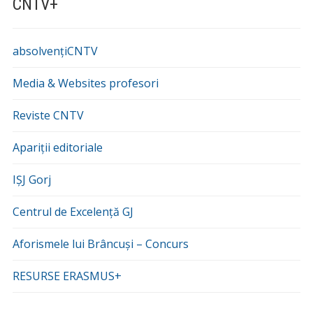
CNTV+
absolvențiCNTV
Media & Websites profesori
Reviste CNTV
Apariții editoriale
IȘJ Gorj
Centrul de Excelență GJ
Aforismele lui Brâncuși – Concurs
RESURSE ERASMUS+