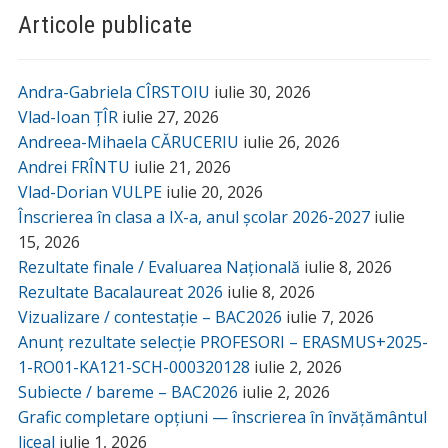
Articole publicate
Andra-Gabriela CÎRSTOIU
iulie 30, 2026
Vlad-Ioan ȚÎR
iulie 27, 2026
Andreea-Mihaela CĂRUCERIU
iulie 26, 2026
Andrei FRÎNTU
iulie 21, 2026
Vlad-Dorian VULPE
iulie 20, 2026
Înscrierea în clasa a IX-a, anul școlar 2026-2027
iulie
15, 2026
Rezultate finale / Evaluarea Națională
iulie 8, 2026
Rezultate Bacalaureat 2026
iulie 8, 2026
Vizualizare / contestație – BAC2026
iulie 7, 2026
Anunț rezultate selecție PROFESORI – ERASMUS+2025-
1-RO01-KA121-SCH-000320128
iulie 2, 2026
Subiecte / bareme – BAC2026
iulie 2, 2026
Grafic completare opțiuni — înscrierea în învățământul
liceal
iulie 1, 2026