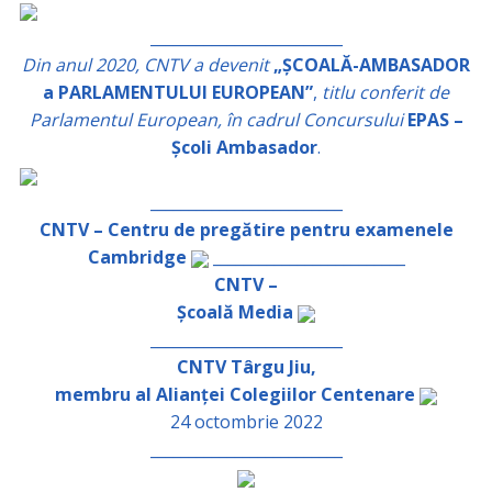
_________________________
Din anul 2020, CNTV a devenit
„ȘCOALĂ-AMBASADOR
a PARLAMENTULUI EUROPEAN”
,
titlu conferit de
Parlamentul European, în cadrul Concursului
EPAS –
Școli Ambasador
.
_________________________
CNTV – Centru de pregătire pentru examenele
Cambridge
_________________________
CNTV –
Școală Media
_________________________
CNTV Târgu Jiu,
membru al Alianței Colegiilor Centenare
24 octombrie 2022
_________________________