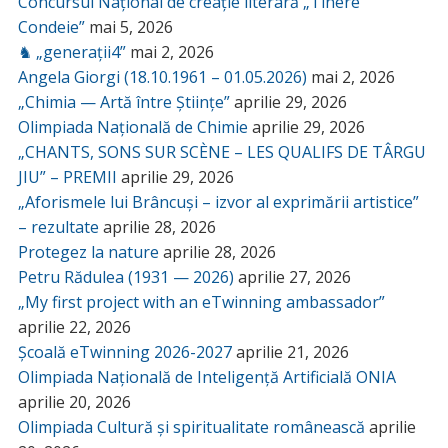
Concursul Național de creație literară „Tinere
Condeie”
mai 5, 2026
♞ „generații4”
mai 2, 2026
Angela Giorgi (18.10.1961 – 01.05.2026)
mai 2, 2026
„Chimia — Artă între Științe”
aprilie 29, 2026
Olimpiada Națională de Chimie
aprilie 29, 2026
„CHANTS, SONS SUR SCÈNE – LES QUALIFS DE TÂRGU
JIU” – PREMII
aprilie 29, 2026
„Aforismele lui Brâncuși – izvor al exprimării artistice”
– rezultate
aprilie 28, 2026
Protegez la nature
aprilie 28, 2026
Petru Rădulea (1931 — 2026)
aprilie 27, 2026
„My first project with an eTwinning ambassador”
aprilie 22, 2026
Școală eTwinning 2026-2027
aprilie 21, 2026
Olimpiada Națională de Inteligență Artificială ONIA
aprilie 20, 2026
Olimpiada Cultură și spiritualitate românească
aprilie