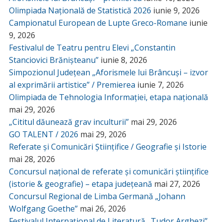
Olimpiada Națională de Statistică 2026
iunie 9, 2026
Campionatul European de Lupte Greco-Romane
iunie
9, 2026
Festivalul de Teatru pentru Elevi „Constantin
Stanciovici Brănișteanu”
iunie 8, 2026
Simpozionul Județean „Aforismele lui Brâncuși – izvor
al exprimării artistice” / Premierea
iunie 7, 2026
Olimpiada de Tehnologia Informației, etapa națională
mai 29, 2026
„Cititul dăunează grav inculturii”
mai 29, 2026
GO TALENT / 2026
mai 29, 2026
Referate și Comunicări Științifice / Geografie și Istorie
mai 28, 2026
Concursul național de referate și comunicări științifice
(istorie & geografie) – etapa județeană
mai 27, 2026
Concursul Regional de Limba Germană „Johann
Wolfgang Goethe”
mai 26, 2026
Festivalul Internațional de Literatură „Tudor Arghezi”