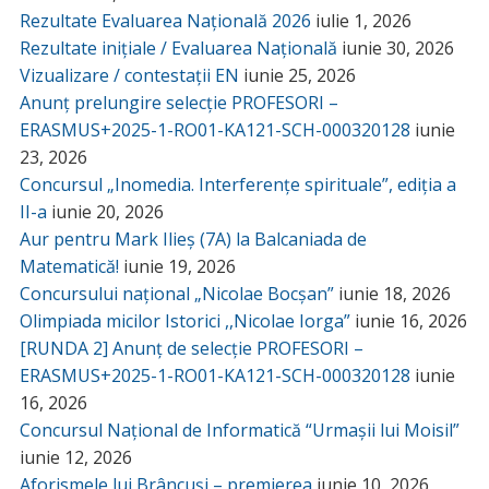
Rezultate Evaluarea Națională 2026
iulie 1, 2026
Rezultate inițiale / Evaluarea Națională
iunie 30, 2026
Vizualizare / contestații EN
iunie 25, 2026
Anunț prelungire selecție PROFESORI –
ERASMUS+2025-1-RO01-KA121-SCH-000320128
iunie
23, 2026
Concursul „Inomedia. Interferențe spirituale”, ediția a
II-a
iunie 20, 2026
Aur pentru Mark Ilieș (7A) la Balcaniada de
Matematică!
iunie 19, 2026
Concursului național „Nicolae Bocșan”
iunie 18, 2026
Olimpiada micilor Istorici ,,Nicolae Iorga”
iunie 16, 2026
[RUNDA 2] Anunț de selecție PROFESORI –
ERASMUS+2025-1-RO01-KA121-SCH-000320128
iunie
16, 2026
Concursul Național de Informatică “Urmașii lui Moisil”
iunie 12, 2026
Aforismele lui Brâncuși – premierea
iunie 10, 2026