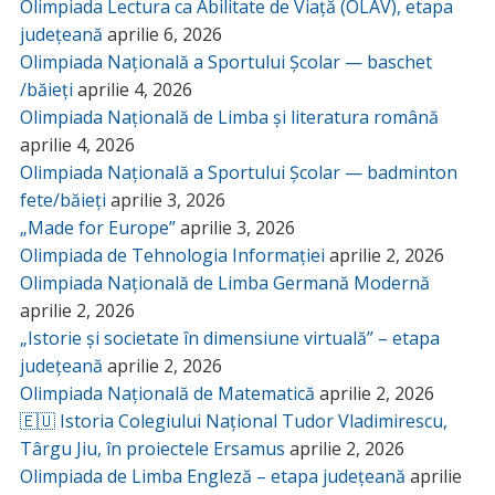
Olimpiada Lectura ca Abilitate de Viață (OLAV), etapa
județeană
aprilie 6, 2026
Olimpiada Națională a Sportului Școlar — baschet
/băieți
aprilie 4, 2026
Olimpiada Națională de Limba și literatura română
aprilie 4, 2026
Olimpiada Națională a Sportului Școlar — badminton
fete/băieți
aprilie 3, 2026
„Made for Europe”
aprilie 3, 2026
Olimpiada de Tehnologia Informației
aprilie 2, 2026
Olimpiada Națională de Limba Germană Modernă
aprilie 2, 2026
„Istorie și societate în dimensiune virtuală” – etapa
județeană
aprilie 2, 2026
Olimpiada Națională de Matematică
aprilie 2, 2026
🇪🇺 Istoria Colegiului Național Tudor Vladimirescu,
Târgu Jiu, în proiectele Ersamus
aprilie 2, 2026
Olimpiada de Limba Engleză – etapa județeană
aprilie