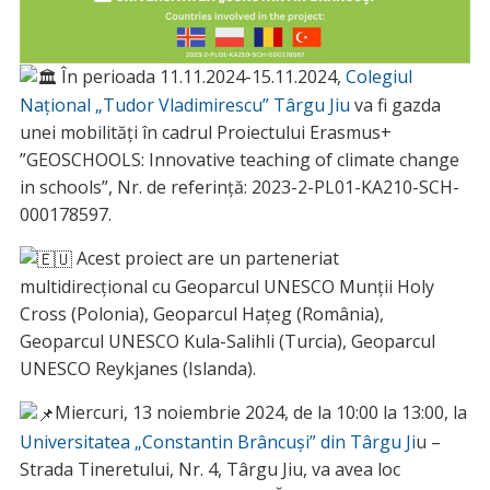
În perioada 11.11.2024-15.11.2024,
Colegiul
Național „Tudor Vladimirescu” Târgu Jiu
va fi gazda
unei mobilități în cadrul Proiectului Erasmus+
”GEOSCHOOLS: Innovative teaching of climate change
in schools”, Nr. de referință: 2023-2-PL01-KA210-SCH-
000178597.
Acest proiect are un parteneriat
multidirecțional cu Geoparcul UNESCO Munții Holy
Cross (Polonia), Geoparcul Hațeg (România),
Geoparcul UNESCO Kula-Salihli (Turcia), Geoparcul
UNESCO Reykjanes (Islanda).
Miercuri, 13 noiembrie 2024, de la 10:00 la 13:00, la
Universitatea „Constantin Brâncuşi” din Târgu Ji
u –
Strada Tineretului, Nr. 4, Târgu Jiu, va avea loc