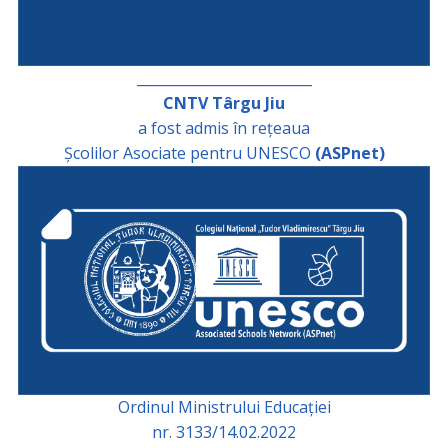
_________________________
CNTV Târgu Jiu
a fost admis în rețeaua
Școlilor Asociate pentru UNESCO
(ASPnet)
Ordinul Ministrului Educației
nr. 3133/14.02.2022