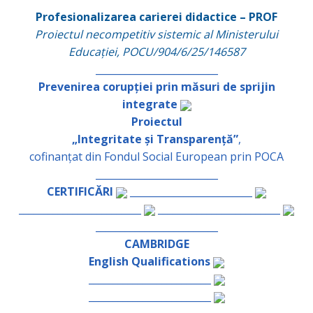
Profesionalizarea carierei didactice – PROF
Proiectul necompetitiv sistemic al Ministerului
Educației, POCU/904/6/25/146587
_________________________
Prevenirea corupției prin măsuri de sprijin
integrate
Proiectul
„Integritate și Transparență”
,
cofinanțat din Fondul Social European prin POCA
_________________________
CERTIFICĂRI
_________________________
_________________________
_________________________
_________________________
CAMBRIDGE
English Qualifications
_________________________
_________________________