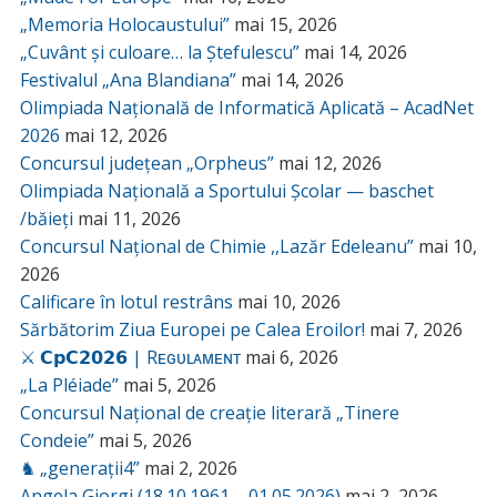
„Memoria Holocaustului”
mai 15, 2026
„Cuvânt și culoare… la Ștefulescu”
mai 14, 2026
Festivalul „Ana Blandiana”
mai 14, 2026
Olimpiada Națională de Informatică Aplicată – AcadNet
2026
mai 12, 2026
Concursul județean „Orpheus”
mai 12, 2026
Olimpiada Națională a Sportului Școlar — baschet
/băieți
mai 11, 2026
Concursul Național de Chimie ,,Lazăr Edeleanu”
mai 10,
2026
Calificare în lotul restrâns
mai 10, 2026
Sărbătorim Ziua Europei pe Calea Eroilor!
mai 7, 2026
⚔️ 𝗖𝗽𝗖𝟮𝟬𝟮𝟲 | Rᴇɢᴜʟᴀᴍᴇɴᴛ
mai 6, 2026
„La Pléiade”
mai 5, 2026
Concursul Național de creație literară „Tinere
Condeie”
mai 5, 2026
♞ „generații4”
mai 2, 2026
Angela Giorgi (18.10.1961 – 01.05.2026)
mai 2, 2026