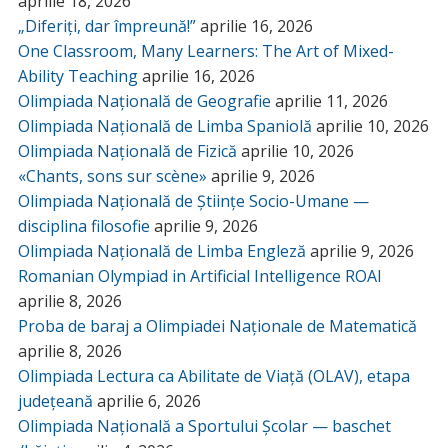
aprilie 18, 2026
„Diferiți, dar împreună!”
aprilie 16, 2026
One Classroom, Many Learners: The Art of Mixed-
Ability Teaching
aprilie 16, 2026
Olimpiada Națională de Geografie
aprilie 11, 2026
Olimpiada Națională de Limba Spaniolă
aprilie 10, 2026
Olimpiada Națională de Fizică
aprilie 10, 2026
«Chants, sons sur scène»
aprilie 9, 2026
Olimpiada Națională de Științe Socio-Umane —
disciplina filosofie
aprilie 9, 2026
Olimpiada Națională de Limba Engleză
aprilie 9, 2026
Romanian Olympiad in Artificial Intelligence ROAI
aprilie 8, 2026
Proba de baraj a Olimpiadei Naționale de Matematică
aprilie 8, 2026
Olimpiada Lectura ca Abilitate de Viață (OLAV), etapa
județeană
aprilie 6, 2026
Olimpiada Națională a Sportului Școlar — baschet