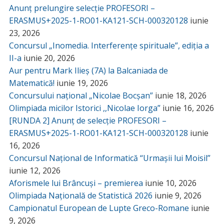
Anunț prelungire selecție PROFESORI –
ERASMUS+2025-1-RO01-KA121-SCH-000320128
iunie
23, 2026
Concursul „Inomedia. Interferențe spirituale”, ediția a
II-a
iunie 20, 2026
Aur pentru Mark Ilieș (7A) la Balcaniada de
Matematică!
iunie 19, 2026
Concursului național „Nicolae Bocșan”
iunie 18, 2026
Olimpiada micilor Istorici ,,Nicolae Iorga”
iunie 16, 2026
[RUNDA 2] Anunț de selecție PROFESORI –
ERASMUS+2025-1-RO01-KA121-SCH-000320128
iunie
16, 2026
Concursul Național de Informatică “Urmașii lui Moisil”
iunie 12, 2026
Aforismele lui Brâncuși – premierea
iunie 10, 2026
Olimpiada Națională de Statistică 2026
iunie 9, 2026
Campionatul European de Lupte Greco-Romane
iunie
9, 2026