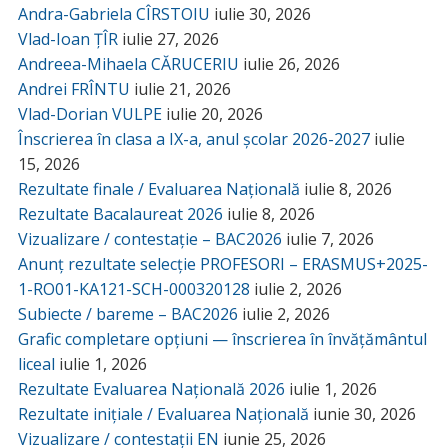
Andra-Gabriela CÎRSTOIU
iulie 30, 2026
Vlad-Ioan ȚÎR
iulie 27, 2026
Andreea-Mihaela CĂRUCERIU
iulie 26, 2026
Andrei FRÎNTU
iulie 21, 2026
Vlad-Dorian VULPE
iulie 20, 2026
Înscrierea în clasa a IX-a, anul școlar 2026-2027
iulie
15, 2026
Rezultate finale / Evaluarea Națională
iulie 8, 2026
Rezultate Bacalaureat 2026
iulie 8, 2026
Vizualizare / contestație – BAC2026
iulie 7, 2026
Anunț rezultate selecție PROFESORI – ERASMUS+2025-
1-RO01-KA121-SCH-000320128
iulie 2, 2026
Subiecte / bareme – BAC2026
iulie 2, 2026
Grafic completare opțiuni — înscrierea în învățământul
liceal
iulie 1, 2026
Rezultate Evaluarea Națională 2026
iulie 1, 2026
Rezultate inițiale / Evaluarea Națională
iunie 30, 2026
Vizualizare / contestații EN
iunie 25, 2026