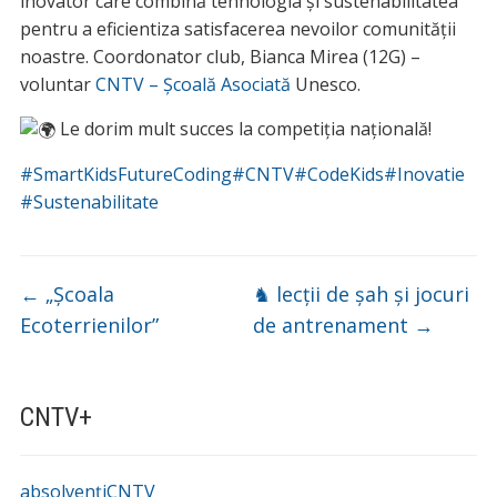
inovator care combină tehnologia și sustenabilitatea
pentru a eficientiza satisfacerea nevoilor comunității
noastre. Coordonator club, Bianca Mirea (12G) –
voluntar
CNTV – Școală Asociată
Unesco.
Le dorim mult succes la competiția națională!
#SmartKidsFutureCoding
#CNTV
#CodeKids
#Inovatie
#Sustenabilitate
←
„Școala
♞ lecții de șah și jocuri
Ecoterrienilor”
de antrenament
→
CNTV+
absolvențiCNTV