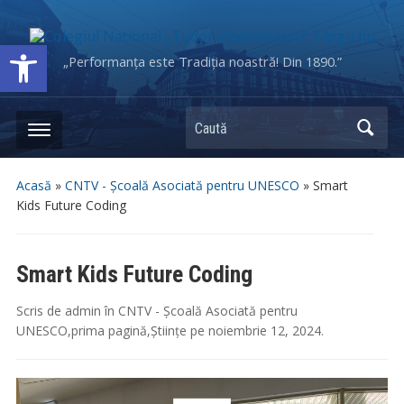
Deschide bara de unelte
„Performanța este Tradiția noastră! Din 1890.”
Caută
Acasă
»
CNTV - Școală Asociată pentru UNESCO
»
Smart
Kids Future Coding
Smart Kids Future Coding
Scris de
admin
în
CNTV - Școală Asociată pentru
UNESCO
,
prima pagină
,
Științe
pe
noiembrie 12, 2024
.