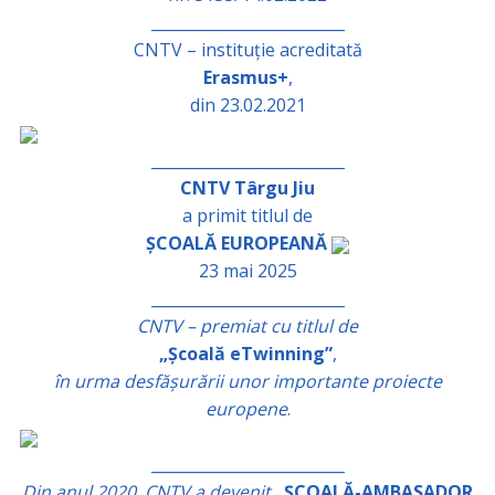
_________________________
CNTV – instituție acreditată
Erasmus+
,
din 23.02.2021
_________________________
CNTV Târgu Jiu
a primit titlul de
ȘCOALĂ EUROPEANĂ
23 mai 2025
_________________________
CNTV – premiat cu titlul de
„Școală eTwinning”
,
în urma desfășurării unor importante proiecte
europene
.
_________________________
Din anul 2020, CNTV a devenit
„ȘCOALĂ-AMBASADOR