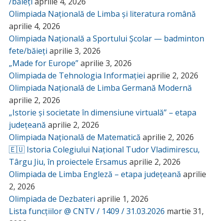
/băieți
aprilie 4, 2026
Olimpiada Națională de Limba și literatura română
aprilie 4, 2026
Olimpiada Națională a Sportului Școlar — badminton
fete/băieți
aprilie 3, 2026
„Made for Europe”
aprilie 3, 2026
Olimpiada de Tehnologia Informației
aprilie 2, 2026
Olimpiada Națională de Limba Germană Modernă
aprilie 2, 2026
„Istorie și societate în dimensiune virtuală” – etapa
județeană
aprilie 2, 2026
Olimpiada Națională de Matematică
aprilie 2, 2026
🇪🇺 Istoria Colegiului Național Tudor Vladimirescu,
Târgu Jiu, în proiectele Ersamus
aprilie 2, 2026
Olimpiada de Limba Engleză – etapa județeană
aprilie
2, 2026
Olimpiada de Dezbateri
aprilie 1, 2026
Lista funcțiilor @ CNTV / 1409 / 31.03.2026
martie 31,