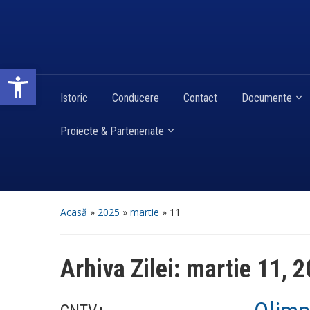
Deschide bara de unelte
Istoric
Conducere
Contact
Documente
Proiecte & Parteneriate
Acasă
»
2025
»
martie
»
11
Arhiva Zilei:
martie 11, 