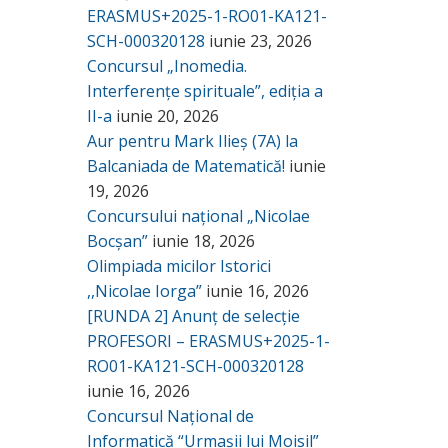
ERASMUS+2025-1-RO01-KA121-
SCH-000320128
iunie 23, 2026
Concursul „Inomedia.
Interferențe spirituale”, ediția a
II-a
iunie 20, 2026
Aur pentru Mark Ilieș (7A) la
Balcaniada de Matematică!
iunie
19, 2026
Concursului național „Nicolae
Bocșan”
iunie 18, 2026
Olimpiada micilor Istorici
,,Nicolae Iorga”
iunie 16, 2026
[RUNDA 2] Anunț de selecție
PROFESORI – ERASMUS+2025-1-
RO01-KA121-SCH-000320128
iunie 16, 2026
Concursul Național de
Informatică “Urmașii lui Moisil”