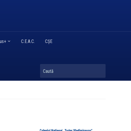
mus+
C.E.A.C.
CȘE
Caută