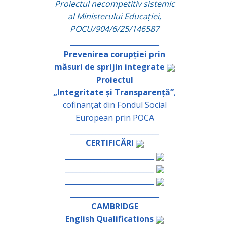
Proiectul necompetitiv sistemic
al Ministerului Educației,
POCU/904/6/25/146587
_________________________
Prevenirea corupției prin
măsuri de sprijin integrate
Proiectul
„Integritate și Transparență”
,
cofinanțat din Fondul Social
European prin POCA
_________________________
CERTIFICĂRI
_________________________
_________________________
_________________________
_________________________
CAMBRIDGE
English Qualifications