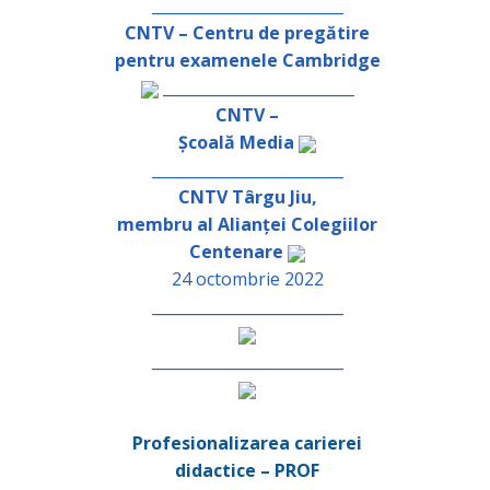
_________________________
CNTV – Centru de pregătire
pentru examenele Cambridge
_________________________
CNTV –
Școală Media
_________________________
CNTV Târgu Jiu,
membru al Alianței Colegiilor
Centenare
24 octombrie 2022
_________________________
_________________________
Profesionalizarea carierei
didactice – PROF