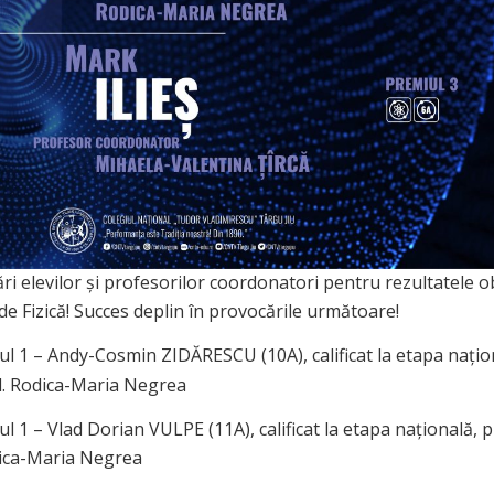
ări elevilor și profesorilor coordonatori pentru rezultatele o
de Fizică! Succes deplin în provocările următoare!
l 1 – Andy-Cosmin ZIDĂRESCU (10A), calificat la etapa națio
d. Rodica-Maria Negrea
l 1 – Vlad Dorian VULPE (11A), calificat la etapa națională, p
ica-Maria Negrea