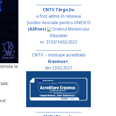
_________________________
CNTV Târgu Jiu
a fost admis în rețeaua
Școlilor Asociate pentru UNESCO
(ASPnet)
Ordinul Ministrului
Educației
nr. 3133/14.02.2022
_________________________
CNTV – instituție acreditată
Erasmus+
,
bținute la
din 23.02.2021
nală,
rof.
_________________________