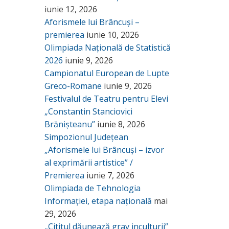
iunie 12, 2026
Aforismele lui Brâncuși –
premierea
iunie 10, 2026
Olimpiada Națională de Statistică
2026
iunie 9, 2026
Campionatul European de Lupte
Greco-Romane
iunie 9, 2026
Festivalul de Teatru pentru Elevi
„Constantin Stanciovici
Brănișteanu”
iunie 8, 2026
Simpozionul Județean
„Aforismele lui Brâncuși – izvor
al exprimării artistice” /
Premierea
iunie 7, 2026
Olimpiada de Tehnologia
Informației, etapa națională
mai
29, 2026
„Cititul dăunează grav inculturii”