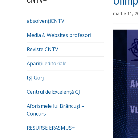
Olimp
CNTV+
martie 11, 
absolvențiCNTV
Media & Websites profesori
Reviste CNTV
Apariții editoriale
IȘJ Gorj
Centrul de Excelență GJ
Aforismele lui Brâncuși –
Concurs
RESURSE ERASMUS+