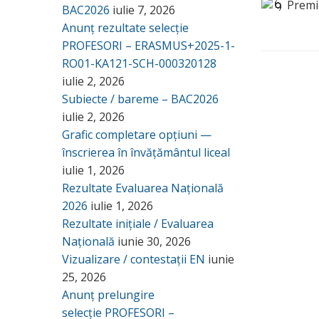
Premiu
BAC2026
iulie 7, 2026
Anunț rezultate selecție
PROFESORI – ERASMUS+2025-1-
RO01-KA121-SCH-000320128
iulie 2, 2026
Subiecte / bareme – BAC2026
iulie 2, 2026
Grafic completare opțiuni —
înscrierea în învățământul liceal
iulie 1, 2026
Rezultate Evaluarea Națională
2026
iulie 1, 2026
Rezultate inițiale / Evaluarea
Națională
iunie 30, 2026
Vizualizare / contestații EN
iunie
25, 2026
Anunț prelungire
selecție PROFESORI –