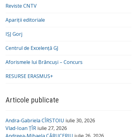
Reviste CNTV
Apariții editoriale
IȘJ Gorj
Centrul de Excelență GJ
Aforismele lui Brâncuși – Concurs
RESURSE ERASMUS+
Articole publicate
Andra-Gabriela CÎRSTOIU
iulie 30, 2026
Vlad-Ioan ȚÎR
iulie 27, 2026
Andreea-Mihaela CĂRUCERIU
iulie 26, 2026