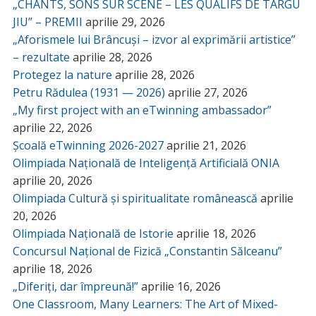
„CHANTS, SONS SUR SCÈNE – LES QUALIFS DE TÂRGU
JIU” – PREMII
aprilie 29, 2026
„Aforismele lui Brâncuși – izvor al exprimării artistice”
– rezultate
aprilie 28, 2026
Protegez la nature
aprilie 28, 2026
Petru Rădulea (1931 — 2026)
aprilie 27, 2026
„My first project with an eTwinning ambassador”
aprilie 22, 2026
Școală eTwinning 2026-2027
aprilie 21, 2026
Olimpiada Națională de Inteligență Artificială ONIA
aprilie 20, 2026
Olimpiada Cultură și spiritualitate românească
aprilie
20, 2026
Olimpiada Națională de Istorie
aprilie 18, 2026
Concursul Național de Fizică „Constantin Sălceanu”
aprilie 18, 2026
„Diferiți, dar împreună!”
aprilie 16, 2026
One Classroom, Many Learners: The Art of Mixed-