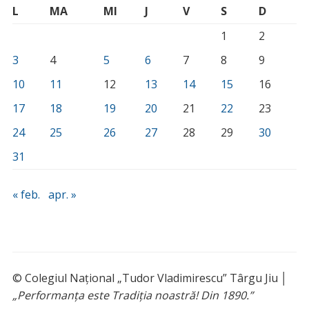
L
MA
MI
J
V
S
D
1
2
3
4
5
6
7
8
9
10
11
12
13
14
15
16
17
18
19
20
21
22
23
24
25
26
27
28
29
30
31
« feb.
apr. »
© Colegiul Național „Tudor Vladimirescu” Târgu Jiu │
„Performanța este Tradiția noastră! Din 1890.”