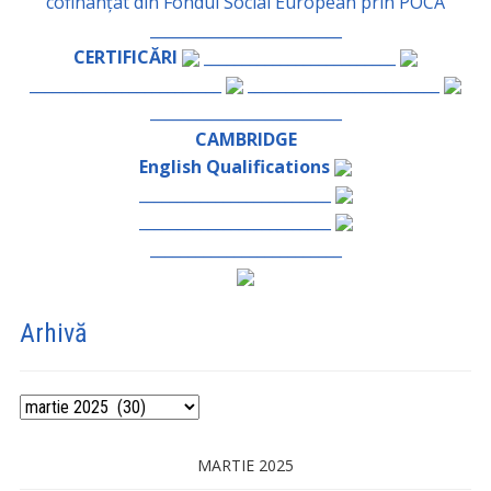
cofinanțat din Fondul Social European prin POCA
_________________________
CERTIFICĂRI
_________________________
_________________________
_________________________
_________________________
CAMBRIDGE
English Qualifications
_________________________
_________________________
_________________________
Arhivă
Arhivă
MARTIE 2025