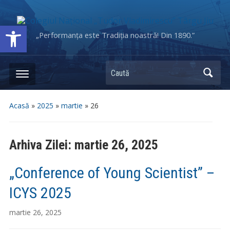
Deschide bara de unelte
„Performanța este Tradiția noastră! Din 1890.”
Caută
Acasă
»
2025
»
martie
»
26
Arhiva Zilei:
martie 26, 2025
„Conference of Young Scientist” –
ICYS 2025
martie 26, 2025