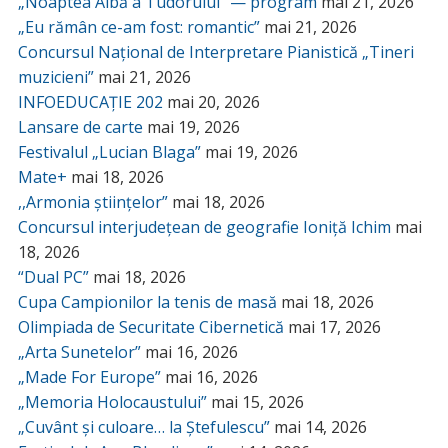
„Noaptea Albă a Tudorului” — program
mai 21, 2026
„Eu rămân ce-am fost: romantic”
mai 21, 2026
Concursul Național de Interpretare Pianistică „Tineri
muzicieni”
mai 21, 2026
INFOEDUCAȚIE 202
mai 20, 2026
Lansare de carte
mai 19, 2026
Festivalul „Lucian Blaga”
mai 19, 2026
Mate+
mai 18, 2026
,,Armonia științelor”
mai 18, 2026
Concursul interjudețean de geografie Ioniță Ichim
mai
18, 2026
“Dual PC”
mai 18, 2026
Cupa Campionilor la tenis de masă
mai 18, 2026
Olimpiada de Securitate Cibernetică
mai 17, 2026
„Arta Sunetelor”
mai 16, 2026
„Made For Europe”
mai 16, 2026
„Memoria Holocaustului”
mai 15, 2026
„Cuvânt și culoare… la Ștefulescu”
mai 14, 2026