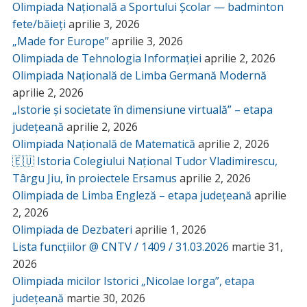
Olimpiada Națională a Sportului Școlar — badminton
fete/băieți
aprilie 3, 2026
„Made for Europe”
aprilie 3, 2026
Olimpiada de Tehnologia Informației
aprilie 2, 2026
Olimpiada Națională de Limba Germană Modernă
aprilie 2, 2026
„Istorie și societate în dimensiune virtuală” – etapa
județeană
aprilie 2, 2026
Olimpiada Națională de Matematică
aprilie 2, 2026
🇪🇺 Istoria Colegiului Național Tudor Vladimirescu,
Târgu Jiu, în proiectele Ersamus
aprilie 2, 2026
Olimpiada de Limba Engleză – etapa județeană
aprilie
2, 2026
Olimpiada de Dezbateri
aprilie 1, 2026
Lista funcțiilor @ CNTV / 1409 / 31.03.2026
martie 31,
2026
Olimpiada micilor Istorici „Nicolae Iorga”, etapa
județeană
martie 30, 2026