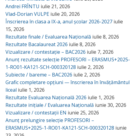
Andrei FRÎNTU
iulie 21, 2026
Vlad-Dorian VULPE
iulie 20, 2026
Înscrierea în clasa a IX-a, anul școlar 2026-2027
iulie
15, 2026
Rezultate finale / Evaluarea Națională
iulie 8, 2026
Rezultate Bacalaureat 2026
iulie 8, 2026
Vizualizare / contestație – BAC2026
iulie 7, 2026
Anunț rezultate selecție PROFESORI – ERASMUS+2025-
1-RO01-KA121-SCH-000320128
iulie 2, 2026
Subiecte / bareme – BAC2026
iulie 2, 2026
Grafic completare opțiuni — înscrierea în învățământul
liceal
iulie 1, 2026
Rezultate Evaluarea Națională 2026
iulie 1, 2026
Rezultate inițiale / Evaluarea Națională
iunie 30, 2026
Vizualizare / contestații EN
iunie 25, 2026
Anunț prelungire selecție PROFESORI –
ERASMUS+2025-1-RO01-KA121-SCH-000320128
iunie
23, 2026