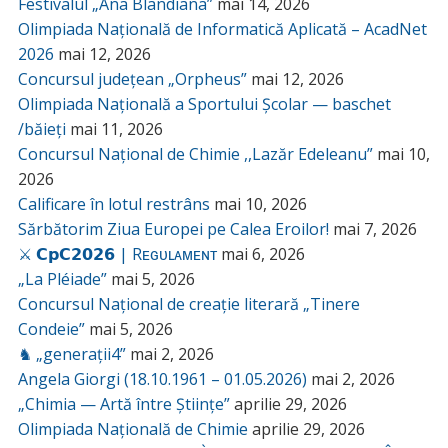
Festivalul „Ana Blandiana”
mai 14, 2026
Olimpiada Națională de Informatică Aplicată – AcadNet
2026
mai 12, 2026
Concursul județean „Orpheus”
mai 12, 2026
Olimpiada Națională a Sportului Școlar — baschet
/băieți
mai 11, 2026
Concursul Național de Chimie ,,Lazăr Edeleanu”
mai 10,
2026
Calificare în lotul restrâns
mai 10, 2026
Sărbătorim Ziua Europei pe Calea Eroilor!
mai 7, 2026
⚔️ 𝗖𝗽𝗖𝟮𝟬𝟮𝟲 | Rᴇɢᴜʟᴀᴍᴇɴᴛ
mai 6, 2026
„La Pléiade”
mai 5, 2026
Concursul Național de creație literară „Tinere
Condeie”
mai 5, 2026
♞ „generații4”
mai 2, 2026
Angela Giorgi (18.10.1961 – 01.05.2026)
mai 2, 2026
„Chimia — Artă între Științe”
aprilie 29, 2026
Olimpiada Națională de Chimie
aprilie 29, 2026