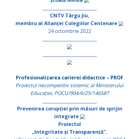
_________________________
CNTV Târgu Jiu,
membru al Alianței Colegiilor Centenare
24 octombrie 2022
_________________________
_________________________
Profesionalizarea carierei didactice – PROF
Proiectul necompetitiv sistemic al Ministerului
Educației, POCU/904/6/25/146587
_________________________
Prevenirea corupției prin măsuri de sprijin
integrate
Proiectul
„Integritate și Transparență”
,