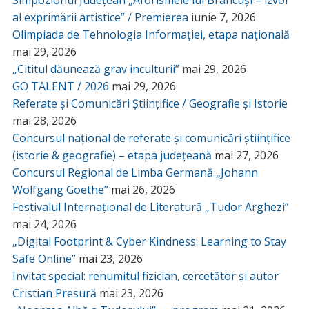
Simpozionul Județean „Aforismele lui Brâncuși – izvor
al exprimării artistice” / Premierea
iunie 7, 2026
Olimpiada de Tehnologia Informației, etapa națională
mai 29, 2026
„Cititul dăunează grav inculturii”
mai 29, 2026
GO TALENT / 2026
mai 29, 2026
Referate și Comunicări Științifice / Geografie și Istorie
mai 28, 2026
Concursul național de referate și comunicări științifice
(istorie & geografie) – etapa județeană
mai 27, 2026
Concursul Regional de Limba Germană „Johann
Wolfgang Goethe”
mai 26, 2026
Festivalul Internațional de Literatură „Tudor Arghezi”
mai 24, 2026
„Digital Footprint & Cyber Kindness: Learning to Stay
Safe Online”
mai 23, 2026
Invitat special: renumitul fizician, cercetător și autor
Cristian Presură
mai 23, 2026