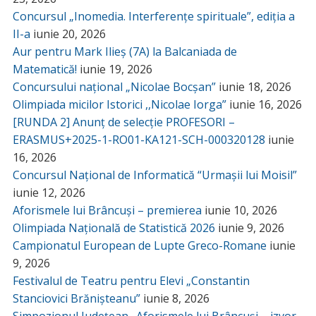
Concursul „Inomedia. Interferențe spirituale”, ediția a
II-a
iunie 20, 2026
Aur pentru Mark Ilieș (7A) la Balcaniada de
Matematică!
iunie 19, 2026
Concursului național „Nicolae Bocșan”
iunie 18, 2026
Olimpiada micilor Istorici ,,Nicolae Iorga”
iunie 16, 2026
[RUNDA 2] Anunț de selecție PROFESORI –
ERASMUS+2025-1-RO01-KA121-SCH-000320128
iunie
16, 2026
Concursul Național de Informatică “Urmașii lui Moisil”
iunie 12, 2026
Aforismele lui Brâncuși – premierea
iunie 10, 2026
Olimpiada Națională de Statistică 2026
iunie 9, 2026
Campionatul European de Lupte Greco-Romane
iunie
9, 2026
Festivalul de Teatru pentru Elevi „Constantin
Stanciovici Brănișteanu”
iunie 8, 2026