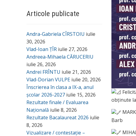
Articole publicate
Andra-Gabriela CÎRSTOIU
iulie
30, 2026
Vlad-Ioan ȚÎR
iulie 27, 2026
Andreea-Mihaela CĂRUCERIU
iulie 26, 2026
Andrei FRÎNTU
iulie 21, 2026
Vlad-Dorian VULPE
iulie 20, 2026
Înscrierea în clasa a IX-a, anul
Felici
școlar 2026-2027
iulie 15, 2026
obținute l
Rezultate finale / Evaluarea
Națională
iulie 8, 2026
MARK I
Rezultate Bacalaureat 2026
iulie
Barb
8, 2026
MIHAI-
Vizualizare / contestație –