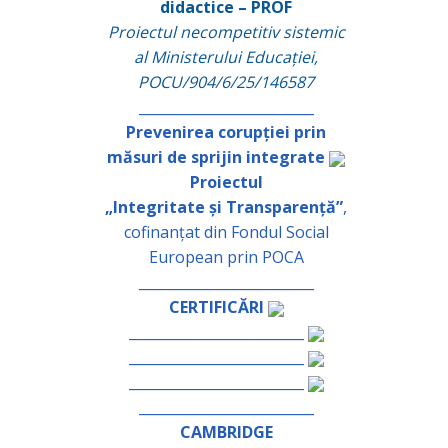
didactice – PROF
Proiectul necompetitiv sistemic
al Ministerului Educației,
POCU/904/6/25/146587
_________________________
Prevenirea corupției prin
măsuri de sprijin integrate
Proiectul
„Integritate și Transparență”
,
cofinanțat din Fondul Social
European prin POCA
_________________________
CERTIFICĂRI
_________________________
_________________________
_________________________
_________________________
CAMBRIDGE