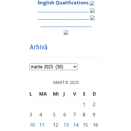
English Qualifications
_________________________
_________________________
_________________________
Arhivă
Arhivă
MARTIE 2025
L
MA
MI
J
V
S
D
1
2
3
4
5
6
7
8
9
10
11
12
13
14
15
16