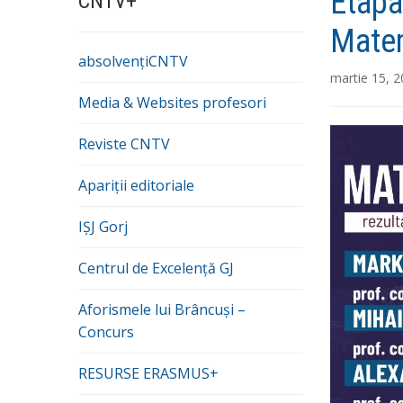
Etapa
CNTV+
Mate
absolvențiCNTV
martie 15, 
Media & Websites profesori
Reviste CNTV
Apariții editoriale
IȘJ Gorj
Centrul de Excelență GJ
Aforismele lui Brâncuși –
Concurs
RESURSE ERASMUS+