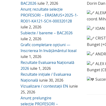
Dorin Dan 
BAC2026
iulie 7, 2026
Anunț rezultate selecție
ALEXAN
PROFESORI – ERASMUS+2025-1-
coord. Mih
RO01-KA121-SCH-000320128
iulie 2, 2026
IOAN D
Subiecte / bareme – BAC2026
CRISTI
iulie 2, 2026
Bunget (+
Grafic completare opțiuni —
înscrierea în învățământul liceal
ANDRA-
iulie 1, 2026
Rezultate Evaluarea Națională
ALEX C
2026
iulie 1, 2026
Bunget (C
Rezultate inițiale / Evaluarea
Succes
Națională
iunie 30, 2026
Vizualizare / contestații EN
iunie
25, 2026
Anunț prelungire
selecție PROFESORI –