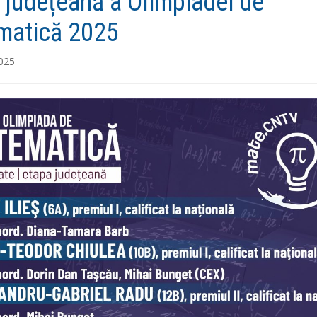
 județeană a Olimpiadei de
matică 2025
2025