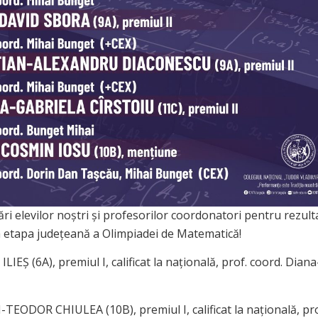
tări elevilor noștri și profesorilor coordonatori pentru rezult
a etapa județeană a Olimpiadei de Matematică!
LIEŞ (6A), premiul I, calificat la națională, prof. coord. Dia
TEODOR CHIULEA (10B), premiul I, calificat la națională, pro