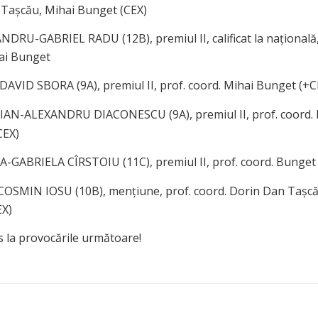
Taşcău, Mihai Bunget (CEX)
DRU-GABRIEL RADU (12B), premiul II, calificat la națională,
ai Bunget
AVID SBORA (9A), premiul II, prof. coord. Mihai Bunget (+C
AN-ALEXANDRU DIACONESCU (9A), premiul II, prof. coord. 
CEX)
GABRIELA CÎRSTOIU (11C), premiul II, prof. coord. Bunget
OSMIN IOSU (10B), mențiune, prof. coord. Dorin Dan Taşcă
EX)
 la provocările următoare!