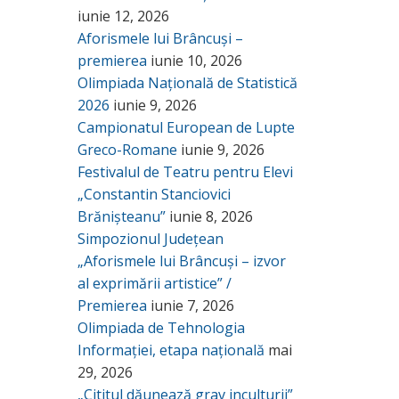
iunie 12, 2026
Aforismele lui Brâncuși –
premierea
iunie 10, 2026
Olimpiada Națională de Statistică
2026
iunie 9, 2026
Campionatul European de Lupte
Greco-Romane
iunie 9, 2026
Festivalul de Teatru pentru Elevi
„Constantin Stanciovici
Brănișteanu”
iunie 8, 2026
Simpozionul Județean
„Aforismele lui Brâncuși – izvor
al exprimării artistice” /
Premierea
iunie 7, 2026
Olimpiada de Tehnologia
Informației, etapa națională
mai
29, 2026
„Cititul dăunează grav inculturii”