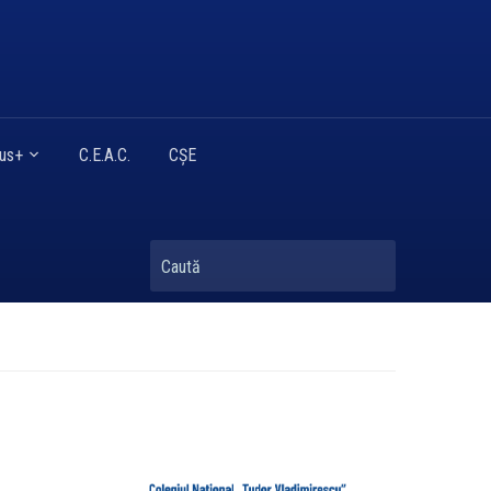
mus+
C.E.A.C.
CȘE
Caută