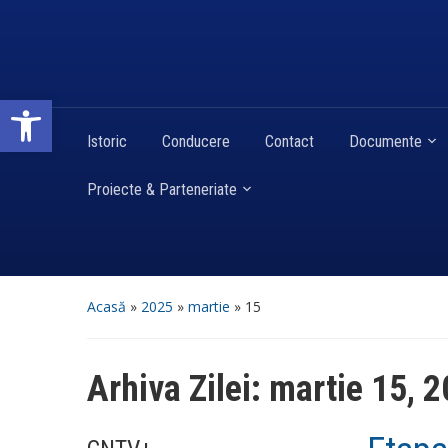
Deschide bara de unelte
Istoric
Conducere
Contact
Documente
Proiecte & Parteneriate
Acasă
»
2025
»
martie
»
15
Arhiva Zilei:
martie 15, 