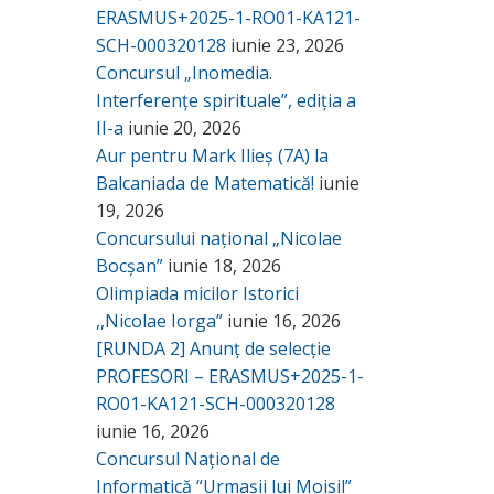
ERASMUS+2025-1-RO01-KA121-
SCH-000320128
iunie 23, 2026
Concursul „Inomedia.
Interferențe spirituale”, ediția a
II-a
iunie 20, 2026
Aur pentru Mark Ilieș (7A) la
Balcaniada de Matematică!
iunie
19, 2026
Concursului național „Nicolae
Bocșan”
iunie 18, 2026
Olimpiada micilor Istorici
,,Nicolae Iorga”
iunie 16, 2026
[RUNDA 2] Anunț de selecție
PROFESORI – ERASMUS+2025-1-
RO01-KA121-SCH-000320128
iunie 16, 2026
Concursul Național de
Informatică “Urmașii lui Moisil”