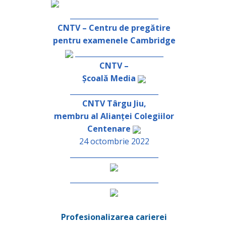
_________________________
CNTV – Centru de pregătire
pentru examenele Cambridge
_________________________
CNTV –
Școală Media
_________________________
CNTV Târgu Jiu,
membru al Alianței Colegiilor
Centenare
24 octombrie 2022
_________________________
_________________________
Profesionalizarea carierei