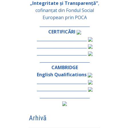
„Integritate și Transparență”
,
cofinanțat din Fondul Social
European prin POCA
_________________________
CERTIFICĂRI
_________________________
_________________________
_________________________
_________________________
CAMBRIDGE
English Qualifications
_________________________
_________________________
_________________________
Arhivă