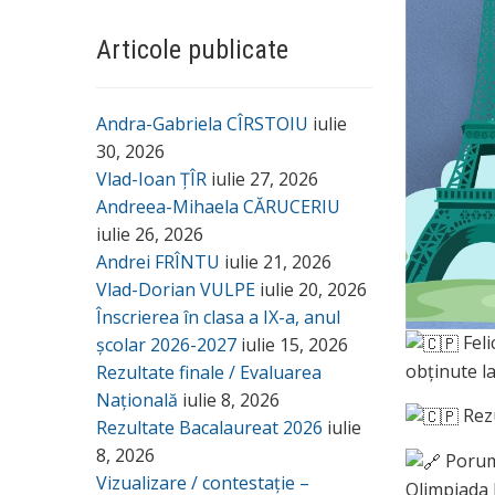
Articole publicate
Andra-Gabriela CÎRSTOIU
iulie
30, 2026
Vlad-Ioan ȚÎR
iulie 27, 2026
Andreea-Mihaela CĂRUCERIU
iulie 26, 2026
Andrei FRÎNTU
iulie 21, 2026
Vlad-Dorian VULPE
iulie 20, 2026
Înscrierea în clasa a IX-a, anul
Feli
școlar 2026-2027
iulie 15, 2026
obținute l
Rezultate finale / Evaluarea
Națională
iulie 8, 2026
Rezu
Rezultate Bacalaureat 2026
iulie
8, 2026
Porumb
Vizualizare / contestație –
Olimpiada 