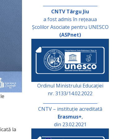
_________________________
CNTV Târgu Jiu
a fost admis în rețeaua
Școlilor Asociate pentru UNESCO
(ASPnet)
Ordinul Ministrului Educației
nr. 3133/14.02.2022
le
_________________________
CNTV – instituție acreditată
Erasmus+
,
din 23.02.2021
icată la