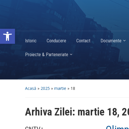
Deschide bara de unelte
Istoric
Conducere
Contact
Documente
Proiecte & Parteneriate
Acasă
»
2025
»
martie
»
18
Arhiva Zilei:
martie 18, 