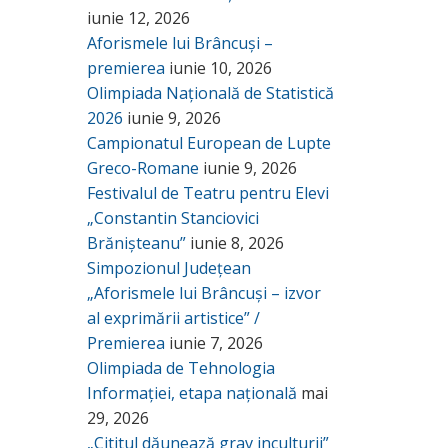
iunie 12, 2026
Aforismele lui Brâncuși –
premierea
iunie 10, 2026
Olimpiada Națională de Statistică
2026
iunie 9, 2026
Campionatul European de Lupte
Greco-Romane
iunie 9, 2026
Festivalul de Teatru pentru Elevi
„Constantin Stanciovici
Brănișteanu”
iunie 8, 2026
Simpozionul Județean
„Aforismele lui Brâncuși – izvor
al exprimării artistice” /
Premierea
iunie 7, 2026
Olimpiada de Tehnologia
Informației, etapa națională
mai
29, 2026
„Cititul dăunează grav inculturii”