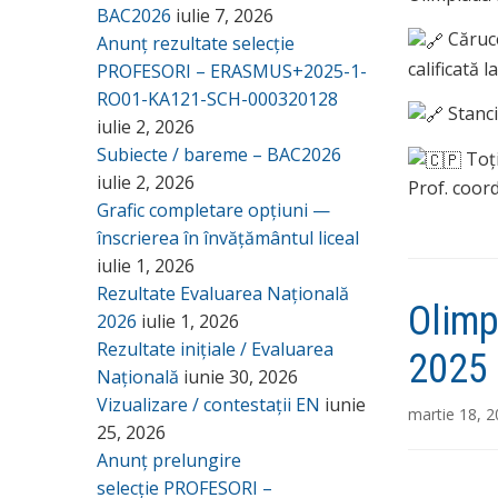
BAC2026
iulie 7, 2026
Căruce
Anunț rezultate selecție
calificată 
PROFESORI – ERASMUS+2025-1-
RO01-KA121-SCH-000320128
Stanci
iulie 2, 2026
Subiecte / bareme – BAC2026
Toți
iulie 2, 2026
Prof. coor
Grafic completare opțiuni —
înscrierea în învățământul liceal
iulie 1, 2026
Rezultate Evaluarea Națională
Olimp
2026
iulie 1, 2026
Rezultate inițiale / Evaluarea
2025
Națională
iunie 30, 2026
Vizualizare / contestații EN
iunie
martie 18, 
25, 2026
Anunț prelungire
selecție PROFESORI –