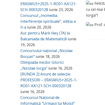
Felici
ERASMUS+2025-1-RO01-KA121-
cu cel mai 
SCH-000320128
iunie 23, 2026
Iorga”!
Concursul „Inomedia.
Interferențe spirituale”, ediția a
Prof. 
II-a
iunie 20, 2026
Aur pentru Mark Ilieș (7A) la
Balcaniada de Matematică!
iunie
19, 2026
Concursului național „Nicolae
Bocșan”
iunie 18, 2026
Olimpiada micilor Istorici
,,Nicolae Iorga”
iunie 16, 2026
[RUNDA 2] Anunț de selecție
PROFESORI – ERASMUS+2025-1-
RO01-KA121-SCH-000320128
iunie 16, 2026
Concursul Național de
Informatică “Urmașii lui Moisil”