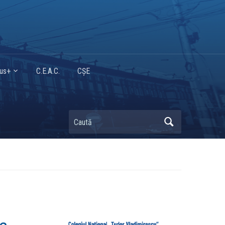
mus+
C.E.A.C.
CȘE
Caută