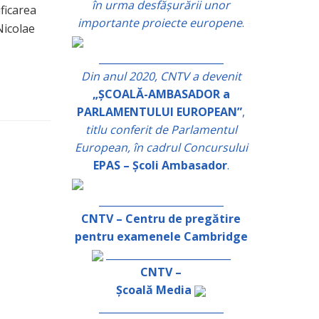
în urma desfășurării unor
ificarea
importante proiecte europene
.
Nicolae
_________________________
Din anul 2020, CNTV a devenit
„ȘCOALĂ-AMBASADOR a
PARLAMENTULUI EUROPEAN”
,
titlu conferit de Parlamentul
European, în cadrul Concursului
EPAS – Școli Ambasador
.
_________________________
CNTV – Centru de pregătire
pentru examenele Cambridge
_________________________
CNTV –
Școală Media
_________________________