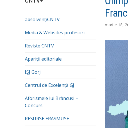
Olimp
CNTV+
Franc
absolvențiCNTV
martie 18, 
Media & Websites profesori
Reviste CNTV
Apariții editoriale
IȘJ Gorj
Centrul de Excelență GJ
Aforismele lui Brâncuși –
Concurs
RESURSE ERASMUS+