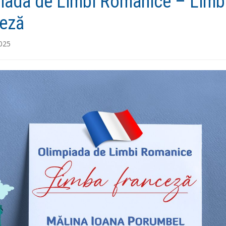
iada de Limbi Romanice – Limb
eză
2025