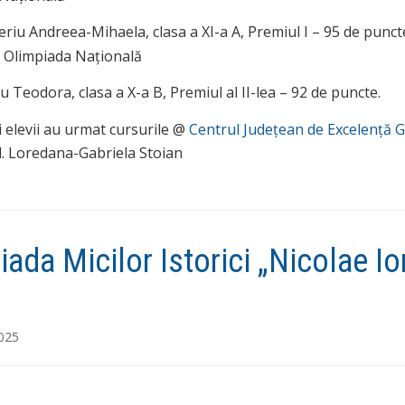
riu Andreea-Mihaela, clasa a XI-a A, Premiul I – 95 de punct
la Olimpiada Națională
u Teodora, clasa a X-a B, Premiul al II-lea – 92 de puncte.
 elevii au urmat cursurile @
Centrul Județean de Excelență G
d. Loredana-Gabriela Stoian
iada Micilor Istorici „Nicolae Io
2025