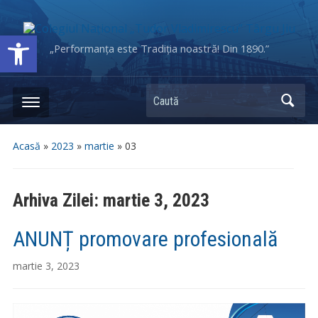
Deschide bara de unelte
„Performanța este Tradiția noastră! Din 1890.”
Caută
Acasă
»
2023
»
martie
»
03
Arhiva Zilei:
martie 3, 2023
ANUNȚ promovare profesională
martie 3, 2023