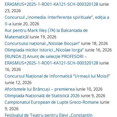
ERASMUS+2025-1-RO01-KA121-SCH-000320128
iunie
23, 2026
Concursul „Inomedia. Interferențe spirituale”, ediția a
II-a
iunie 20, 2026
Aur pentru Mark Ilieș (7A) la Balcaniada de
Matematică!
iunie 19, 2026
Concursului național „Nicolae Bocșan”
iunie 18, 2026
Olimpiada micilor Istorici ,,Nicolae Iorga”
iunie 16, 2026
[RUNDA 2] Anunț de selecție PROFESORI –
ERASMUS+2025-1-RO01-KA121-SCH-000320128
iunie
16, 2026
Concursul Național de Informatică “Urmașii lui Moisil”
iunie 12, 2026
Aforismele lui Brâncuși – premierea
iunie 10, 2026
Olimpiada Națională de Statistică 2026
iunie 9, 2026
Campionatul European de Lupte Greco-Romane
iunie
9, 2026
Festivalul de Teatru pentru Elevi „Constantin