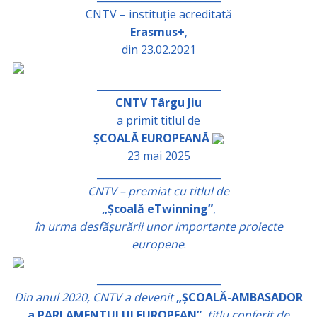
CNTV – instituție acreditată
Erasmus+
,
din 23.02.2021
_________________________
CNTV Târgu Jiu
a primit titlul de
ȘCOALĂ EUROPEANĂ
23 mai 2025
_________________________
CNTV – premiat cu titlul de
„Școală eTwinning”
,
în urma desfășurării unor importante proiecte
europene
.
_________________________
Din anul 2020, CNTV a devenit
„ȘCOALĂ-AMBASADOR
a PARLAMENTULUI EUROPEAN”
,
titlu conferit de