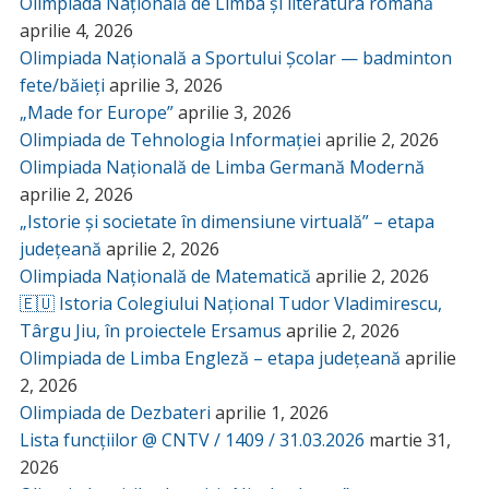
Olimpiada Națională de Limba și literatura română
aprilie 4, 2026
Olimpiada Națională a Sportului Școlar — badminton
fete/băieți
aprilie 3, 2026
„Made for Europe”
aprilie 3, 2026
Olimpiada de Tehnologia Informației
aprilie 2, 2026
Olimpiada Națională de Limba Germană Modernă
aprilie 2, 2026
„Istorie și societate în dimensiune virtuală” – etapa
județeană
aprilie 2, 2026
Olimpiada Națională de Matematică
aprilie 2, 2026
🇪🇺 Istoria Colegiului Național Tudor Vladimirescu,
Târgu Jiu, în proiectele Ersamus
aprilie 2, 2026
Olimpiada de Limba Engleză – etapa județeană
aprilie
2, 2026
Olimpiada de Dezbateri
aprilie 1, 2026
Lista funcțiilor @ CNTV / 1409 / 31.03.2026
martie 31,
2026