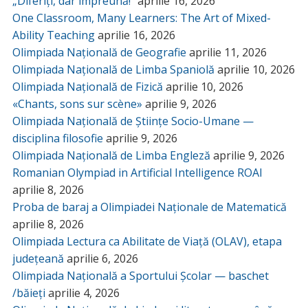
„Diferiți, dar împreună!”
aprilie 16, 2026
One Classroom, Many Learners: The Art of Mixed-
Ability Teaching
aprilie 16, 2026
Olimpiada Națională de Geografie
aprilie 11, 2026
Olimpiada Națională de Limba Spaniolă
aprilie 10, 2026
Olimpiada Națională de Fizică
aprilie 10, 2026
«Chants, sons sur scène»
aprilie 9, 2026
Olimpiada Națională de Științe Socio-Umane —
disciplina filosofie
aprilie 9, 2026
Olimpiada Națională de Limba Engleză
aprilie 9, 2026
Romanian Olympiad in Artificial Intelligence ROAI
aprilie 8, 2026
Proba de baraj a Olimpiadei Naționale de Matematică
aprilie 8, 2026
Olimpiada Lectura ca Abilitate de Viață (OLAV), etapa
județeană
aprilie 6, 2026
Olimpiada Națională a Sportului Școlar — baschet
/băieți
aprilie 4, 2026