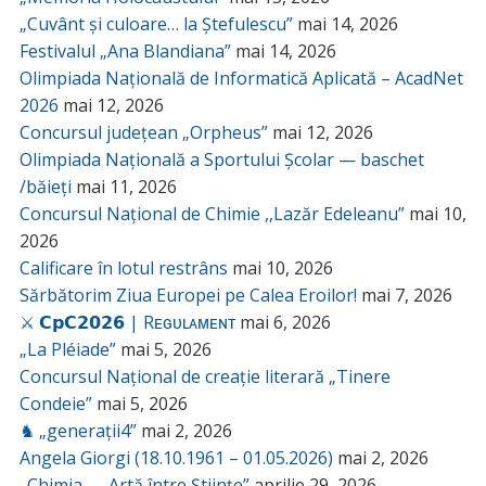
„Cuvânt și culoare… la Ștefulescu”
mai 14, 2026
Festivalul „Ana Blandiana”
mai 14, 2026
Olimpiada Națională de Informatică Aplicată – AcadNet
2026
mai 12, 2026
Concursul județean „Orpheus”
mai 12, 2026
Olimpiada Națională a Sportului Școlar — baschet
/băieți
mai 11, 2026
Concursul Național de Chimie ,,Lazăr Edeleanu”
mai 10,
2026
Calificare în lotul restrâns
mai 10, 2026
Sărbătorim Ziua Europei pe Calea Eroilor!
mai 7, 2026
⚔️ 𝗖𝗽𝗖𝟮𝟬𝟮𝟲 | Rᴇɢᴜʟᴀᴍᴇɴᴛ
mai 6, 2026
„La Pléiade”
mai 5, 2026
Concursul Național de creație literară „Tinere
Condeie”
mai 5, 2026
♞ „generații4”
mai 2, 2026
Angela Giorgi (18.10.1961 – 01.05.2026)
mai 2, 2026
„Chimia — Artă între Științe”
aprilie 29, 2026