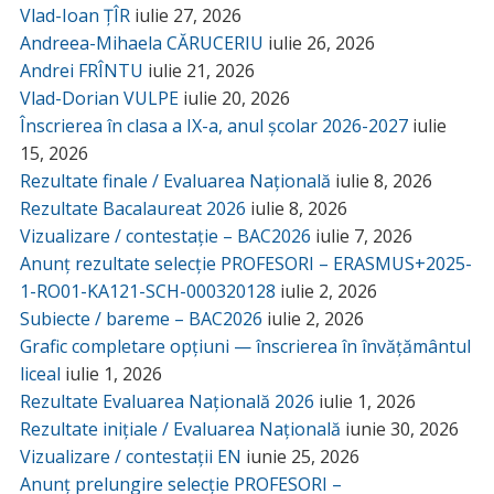
Vlad-Ioan ȚÎR
iulie 27, 2026
Andreea-Mihaela CĂRUCERIU
iulie 26, 2026
Andrei FRÎNTU
iulie 21, 2026
Vlad-Dorian VULPE
iulie 20, 2026
Înscrierea în clasa a IX-a, anul școlar 2026-2027
iulie
15, 2026
Rezultate finale / Evaluarea Națională
iulie 8, 2026
Rezultate Bacalaureat 2026
iulie 8, 2026
Vizualizare / contestație – BAC2026
iulie 7, 2026
Anunț rezultate selecție PROFESORI – ERASMUS+2025-
1-RO01-KA121-SCH-000320128
iulie 2, 2026
Subiecte / bareme – BAC2026
iulie 2, 2026
Grafic completare opțiuni — înscrierea în învățământul
liceal
iulie 1, 2026
Rezultate Evaluarea Națională 2026
iulie 1, 2026
Rezultate inițiale / Evaluarea Națională
iunie 30, 2026
Vizualizare / contestații EN
iunie 25, 2026
Anunț prelungire selecție PROFESORI –