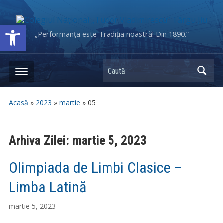
Deschide bara de unelte
„Performanța este Tradiția noastră! Din 1890.”
Caută
Acasă
»
2023
»
martie
»
05
Arhiva Zilei:
martie 5, 2023
Olimpiada de Limbi Clasice –
Limba Latină
martie 5, 2023