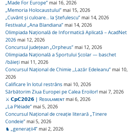
„Made For Europe”
mai 16, 2026
„Memoria Holocaustului”
mai 15, 2026
„Cuvânt și culoare… la Ștefulescu”
mai 14, 2026
Festivalul „Ana Blandiana”
mai 14, 2026
Olimpiada Națională de Informatică Aplicată – AcadNet
2026
mai 12, 2026
Concursul județean „Orpheus”
mai 12, 2026
Olimpiada Națională a Sportului Școlar — baschet
/băieți
mai 11, 2026
Concursul Național de Chimie ,,Lazăr Edeleanu”
mai 10,
2026
Calificare în lotul restrâns
mai 10, 2026
Sărbătorim Ziua Europei pe Calea Eroilor!
mai 7, 2026
⚔️ 𝗖𝗽𝗖𝟮𝟬𝟮𝟲 | Rᴇɢᴜʟᴀᴍᴇɴᴛ
mai 6, 2026
„La Pléiade”
mai 5, 2026
Concursul Național de creație literară „Tinere
Condeie”
mai 5, 2026
♞ „generații4”
mai 2, 2026