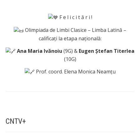
F e l i c i t ă r i !
Olimpiada de Limbi Clasice – Limba Latină –
calificați la etapa națională:
Ana Maria Ivănoiu
(9G) &
Eugen Ștefan Titerlea
(10G)
Prof. coord. Elena Monica Neamțu
CNTV+