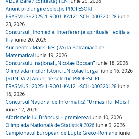
Vizualizare / contestații EN
iunie 25, 2026
Anunț prelungire selecție PROFESORI –
ERASMUS+2025-1-RO01-KA121-SCH-000320128
iunie
23, 2026
Concursul „Inomedia. Interferențe spirituale”, ediția a
II-a
iunie 20, 2026
Aur pentru Mark Ilieș (7A) la Balcaniada de
Matematică!
iunie 19, 2026
Concursului național „Nicolae Bocșan”
iunie 18, 2026
Olimpiada micilor Istorici ,,Nicolae Iorga”
iunie 16, 2026
[RUNDA 2] Anunț de selecție PROFESORI –
ERASMUS+2025-1-RO01-KA121-SCH-000320128
iunie
16, 2026
Concursul Național de Informatică “Urmașii lui Moisil”
iunie 12, 2026
Aforismele lui Brâncuși – premierea
iunie 10, 2026
Olimpiada Națională de Statistică 2026
iunie 9, 2026
Campionatul European de Lupte Greco-Romane
iunie