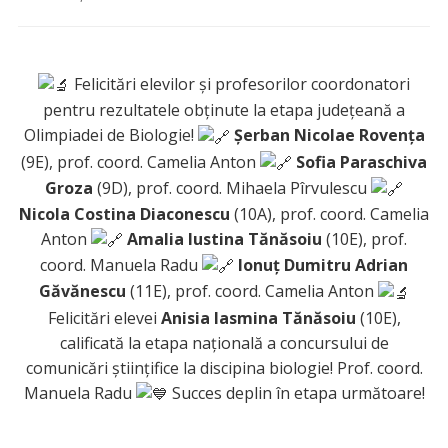
Felicitări elevilor și profesorilor coordonatori
pentru rezultatele obținute la etapa județeană a
Olimpiadei de Biologie!
Șerban Nicolae Rovența
(9E), prof. coord. Camelia Anton
Sofia Paraschiva
Groza
(9D), prof. coord. Mihaela Pîrvulescu
Nicola Costina Diaconescu
(10A), prof. coord. Camelia
Anton
Amalia Iustina Tănăsoiu
(10E), prof.
coord. Manuela Radu
Ionuț Dumitru Adrian
Găvănescu
(11E), prof. coord. Camelia Anton
Felicitări elevei
Anisia Iasmina Tănăsoiu
(10E),
calificată la etapa națională a concursului de
comunicări științifice la discipina biologie! Prof. coord.
Manuela Radu
Succes deplin în etapa următoare!