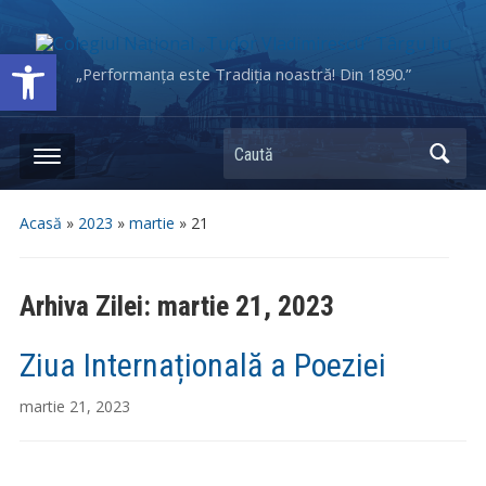
Deschide bara de unelte
„Performanța este Tradiția noastră! Din 1890.”
Caută
Acasă
»
2023
»
martie
»
21
Arhiva Zilei:
martie 21, 2023
Ziua Internațională a Poeziei
martie 21, 2023