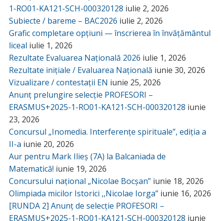
1-RO01-KA121-SCH-000320128
iulie 2, 2026
Subiecte / bareme – BAC2026
iulie 2, 2026
Grafic completare opțiuni — înscrierea în învățământul
liceal
iulie 1, 2026
Rezultate Evaluarea Națională 2026
iulie 1, 2026
Rezultate inițiale / Evaluarea Națională
iunie 30, 2026
Vizualizare / contestații EN
iunie 25, 2026
Anunț prelungire selecție PROFESORI –
ERASMUS+2025-1-RO01-KA121-SCH-000320128
iunie
23, 2026
Concursul „Inomedia. Interferențe spirituale”, ediția a
II-a
iunie 20, 2026
Aur pentru Mark Ilieș (7A) la Balcaniada de
Matematică!
iunie 19, 2026
Concursului național „Nicolae Bocșan”
iunie 18, 2026
Olimpiada micilor Istorici ,,Nicolae Iorga”
iunie 16, 2026
[RUNDA 2] Anunț de selecție PROFESORI –
ERASMUS+2025-1-RO01-KA121-SCH-000320128
iunie