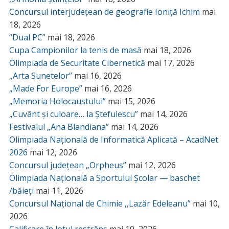
Concursul interjudețean de geografie Ioniță Ichim
mai
18, 2026
“Dual PC”
mai 18, 2026
Cupa Campionilor la tenis de masă
mai 18, 2026
Olimpiada de Securitate Cibernetică
mai 17, 2026
„Arta Sunetelor”
mai 16, 2026
„Made For Europe”
mai 16, 2026
„Memoria Holocaustului”
mai 15, 2026
„Cuvânt și culoare… la Ștefulescu”
mai 14, 2026
Festivalul „Ana Blandiana”
mai 14, 2026
Olimpiada Națională de Informatică Aplicată – AcadNet
2026
mai 12, 2026
Concursul județean „Orpheus”
mai 12, 2026
Olimpiada Națională a Sportului Școlar — baschet
/băieți
mai 11, 2026
Concursul Național de Chimie ,,Lazăr Edeleanu”
mai 10,
2026
Calificare în lotul restrâns
mai 10, 2026