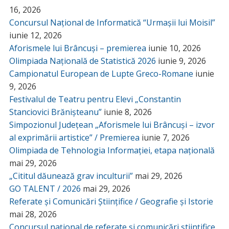
16, 2026
Concursul Național de Informatică “Urmașii lui Moisil”
iunie 12, 2026
Aforismele lui Brâncuși – premierea
iunie 10, 2026
Olimpiada Națională de Statistică 2026
iunie 9, 2026
Campionatul European de Lupte Greco-Romane
iunie
9, 2026
Festivalul de Teatru pentru Elevi „Constantin
Stanciovici Brănișteanu”
iunie 8, 2026
Simpozionul Județean „Aforismele lui Brâncuși – izvor
al exprimării artistice” / Premierea
iunie 7, 2026
Olimpiada de Tehnologia Informației, etapa națională
mai 29, 2026
„Cititul dăunează grav inculturii”
mai 29, 2026
GO TALENT / 2026
mai 29, 2026
Referate și Comunicări Științifice / Geografie și Istorie
mai 28, 2026
Concursul național de referate și comunicări științifice