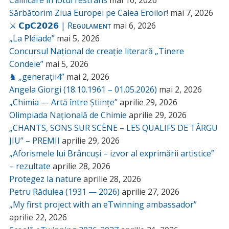
Sărbătorim Ziua Europei pe Calea Eroilor!
mai 7, 2026
⚔️ 𝗖𝗽𝗖𝟮𝟬𝟮𝟲 | Rᴇɢᴜʟᴀᴍᴇɴᴛ
mai 6, 2026
„La Pléiade”
mai 5, 2026
Concursul Național de creație literară „Tinere
Condeie”
mai 5, 2026
♞ „generații4”
mai 2, 2026
Angela Giorgi (18.10.1961 – 01.05.2026)
mai 2, 2026
„Chimia — Artă între Științe”
aprilie 29, 2026
Olimpiada Națională de Chimie
aprilie 29, 2026
„CHANTS, SONS SUR SCÈNE – LES QUALIFS DE TÂRGU
JIU” – PREMII
aprilie 29, 2026
„Aforismele lui Brâncuși – izvor al exprimării artistice”
– rezultate
aprilie 28, 2026
Protegez la nature
aprilie 28, 2026
Petru Rădulea (1931 — 2026)
aprilie 27, 2026
„My first project with an eTwinning ambassador”
aprilie 22, 2026