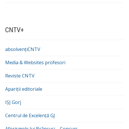
CNTV+
absolvențiCNTV
Media & Websites profesori
Reviste CNTV
Apariții editoriale
IȘJ Gorj
Centrul de Excelență GJ
Aforismele lui Brâncuși – Concurs