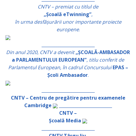
CNTV – premiat cu titlul de
„Școală eTwinning”
,
în urma desfășurării unor importante proiecte
europene
.
_________________________
Din anul 2020, CNTV a devenit
„ȘCOALĂ-AMBASADOR
a PARLAMENTULUI EUROPEAN”
,
titlu conferit de
Parlamentul European, în cadrul Concursului
EPAS –
Școli Ambasador
.
_________________________
CNTV – Centru de pregătire pentru examenele
Cambridge
_________________________
CNTV –
Școală Media
_________________________
CNTV Târgu Jiu,