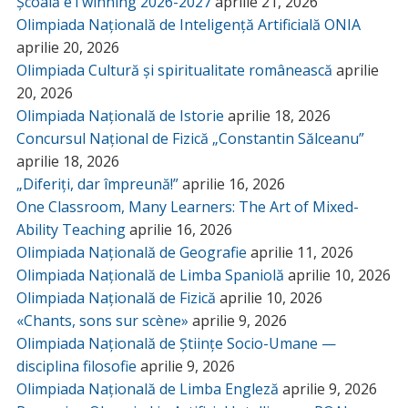
Școală eTwinning 2026-2027
aprilie 21, 2026
Olimpiada Națională de Inteligență Artificială ONIA
aprilie 20, 2026
Olimpiada Cultură și spiritualitate românească
aprilie
20, 2026
Olimpiada Națională de Istorie
aprilie 18, 2026
Concursul Național de Fizică „Constantin Sălceanu”
aprilie 18, 2026
„Diferiți, dar împreună!”
aprilie 16, 2026
One Classroom, Many Learners: The Art of Mixed-
Ability Teaching
aprilie 16, 2026
Olimpiada Națională de Geografie
aprilie 11, 2026
Olimpiada Națională de Limba Spaniolă
aprilie 10, 2026
Olimpiada Națională de Fizică
aprilie 10, 2026
«Chants, sons sur scène»
aprilie 9, 2026
Olimpiada Națională de Științe Socio-Umane —
disciplina filosofie
aprilie 9, 2026
Olimpiada Națională de Limba Engleză
aprilie 9, 2026