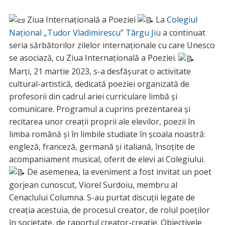
Ziua Internațională a Poeziei
La
Colegiul
Național „Tudor Vladimirescu” Târgu Jiu
a continuat
seria sărbătorilor zilelor internaționale cu care Unesco
se asociază, cu Ziua Internațională a Poeziei.
Marți, 21 martie 2023, s-a desfășurat o activitate
cultural-artistică, dedicată poeziei organizată de
profesorii din cadrul ariei curriculare limbă și
comunicare. Programul a cuprins prezentarea și
recitarea unor creații proprii ale elevilor, poezii în
limba română și în limbile studiate în școala noastră:
engleză, franceză, germană și italiană, însoțite de
acompaniament musical, oferit de elevi ai Colegiului.
De asemenea, la eveniment a fost invitat un poet
gorjean cunoscut, Viorel Surdoiu, membru al
Cenaclului Columna. S-au purtat discuții legate de
creația acestuia, de procesul creator, de rolul poeților
în societate, de raportul creator-creație. Obiectivele