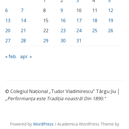
1
2
3
4
5
6
7
8
9
10
11
12
13
14
15
16
17
18
19
20
21
22
23
24
25
26
27
28
29
30
31
« feb.
apr. »
© Colegiul Național „Tudor Vladimirescu” Târgu Jiu │
„Performanța este Tradiția noastră! Din 1890.”
Powered by
WordPress
/ Academica WordPress Theme by