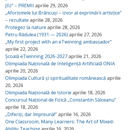
JIU” – PREMII
aprilie 29, 2026
„Aforismele lui Brâncuși – izvor al exprimării artistice”
– rezultate
aprilie 28, 2026
Protegez la nature
aprilie 28, 2026
Petru Rădulea (1931 — 2026)
aprilie 27, 2026
„My first project with an eTwinning ambassador”
aprilie 22, 2026
Școală eTwinning 2026-2027
aprilie 21, 2026
Olimpiada Națională de Inteligență Artificială ONIA
aprilie 20, 2026
Olimpiada Cultură și spiritualitate românească
aprilie
20, 2026
Olimpiada Națională de Istorie
aprilie 18, 2026
Concursul Național de Fizică „Constantin Sălceanu”
aprilie 18, 2026
„Diferiți, dar împreună!”
aprilie 16, 2026
One Classroom, Many Learners: The Art of Mixed-
Ability Teaching
aprilie 16, 2026