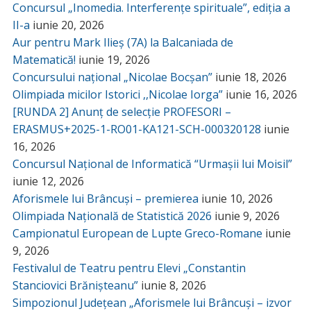
Concursul „Inomedia. Interferențe spirituale”, ediția a
II-a
iunie 20, 2026
Aur pentru Mark Ilieș (7A) la Balcaniada de
Matematică!
iunie 19, 2026
Concursului național „Nicolae Bocșan”
iunie 18, 2026
Olimpiada micilor Istorici ,,Nicolae Iorga”
iunie 16, 2026
[RUNDA 2] Anunț de selecție PROFESORI –
ERASMUS+2025-1-RO01-KA121-SCH-000320128
iunie
16, 2026
Concursul Național de Informatică “Urmașii lui Moisil”
iunie 12, 2026
Aforismele lui Brâncuși – premierea
iunie 10, 2026
Olimpiada Națională de Statistică 2026
iunie 9, 2026
Campionatul European de Lupte Greco-Romane
iunie
9, 2026
Festivalul de Teatru pentru Elevi „Constantin
Stanciovici Brănișteanu”
iunie 8, 2026
Simpozionul Județean „Aforismele lui Brâncuși – izvor