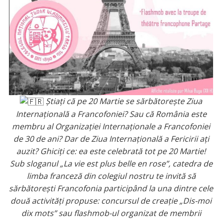
Știați că pe 20 Martie se sărbătorește Ziua
Internațională a Francofoniei? Sau că România este
membru al Organizației Internaționale a Francofoniei
de 30 de ani? Dar de Ziua Internațională a Fericirii ați
auzit? Ghiciți ce: ea este celebrată tot pe 20 Martie!
Sub sloganul „La vie est plus belle en rose”, catedra de
limba franceză din colegiul nostru te invită să
sărbătorești Francofonia participând la una dintre cele
două activități propuse: concursul de creație „Dis-moi
dix mots” sau flashmob-ul organizat de membrii