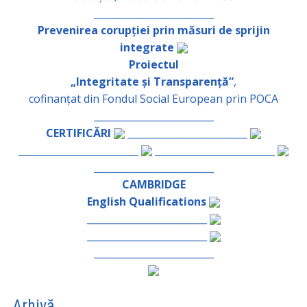
_________________________
Prevenirea corupției prin măsuri de sprijin
integrate
Proiectul
„Integritate și Transparență”
,
cofinanțat din Fondul Social European prin POCA
_________________________
CERTIFICĂRI
_________________________
_________________________
_________________________
_________________________
CAMBRIDGE
English Qualifications
_________________________
_________________________
_________________________
Arhivă