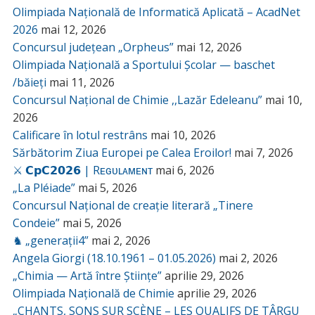
Olimpiada Națională de Informatică Aplicată – AcadNet
2026
mai 12, 2026
Concursul județean „Orpheus”
mai 12, 2026
Olimpiada Națională a Sportului Școlar — baschet
/băieți
mai 11, 2026
Concursul Național de Chimie ,,Lazăr Edeleanu”
mai 10,
2026
Calificare în lotul restrâns
mai 10, 2026
Sărbătorim Ziua Europei pe Calea Eroilor!
mai 7, 2026
⚔️ 𝗖𝗽𝗖𝟮𝟬𝟮𝟲 | Rᴇɢᴜʟᴀᴍᴇɴᴛ
mai 6, 2026
„La Pléiade”
mai 5, 2026
Concursul Național de creație literară „Tinere
Condeie”
mai 5, 2026
♞ „generații4”
mai 2, 2026
Angela Giorgi (18.10.1961 – 01.05.2026)
mai 2, 2026
„Chimia — Artă între Științe”
aprilie 29, 2026
Olimpiada Națională de Chimie
aprilie 29, 2026
„CHANTS, SONS SUR SCÈNE – LES QUALIFS DE TÂRGU