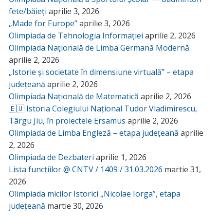
fete/băieți
aprilie 3, 2026
„Made for Europe”
aprilie 3, 2026
Olimpiada de Tehnologia Informației
aprilie 2, 2026
Olimpiada Națională de Limba Germană Modernă
aprilie 2, 2026
„Istorie și societate în dimensiune virtuală” – etapa
județeană
aprilie 2, 2026
Olimpiada Națională de Matematică
aprilie 2, 2026
🇪🇺 Istoria Colegiului Național Tudor Vladimirescu,
Târgu Jiu, în proiectele Ersamus
aprilie 2, 2026
Olimpiada de Limba Engleză – etapa județeană
aprilie
2, 2026
Olimpiada de Dezbateri
aprilie 1, 2026
Lista funcțiilor @ CNTV / 1409 / 31.03.2026
martie 31,
2026
Olimpiada micilor Istorici „Nicolae Iorga”, etapa
județeană
martie 30, 2026