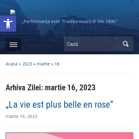
Deschide bara de unelte
„Performanța este Tradiția noastră! Din 1890.”
Caută
Acasă
»
2023
»
martie
»
16
Arhiva Zilei:
martie 16, 2023
„La vie est plus belle en rose”
martie 16, 2023