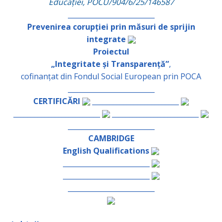
Educației, POCU/904/6/25/146587
_________________________
Prevenirea corupției prin măsuri de sprijin
integrate
Proiectul
„Integritate și Transparență”
,
cofinanțat din Fondul Social European prin POCA
_________________________
CERTIFICĂRI
_________________________
_________________________
_________________________
_________________________
CAMBRIDGE
English Qualifications
_________________________
_________________________
_________________________