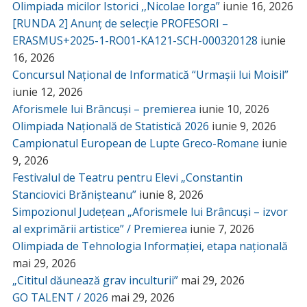
Olimpiada micilor Istorici ,,Nicolae Iorga”
iunie 16, 2026
[RUNDA 2] Anunț de selecție PROFESORI –
ERASMUS+2025-1-RO01-KA121-SCH-000320128
iunie
16, 2026
Concursul Național de Informatică “Urmașii lui Moisil”
iunie 12, 2026
Aforismele lui Brâncuși – premierea
iunie 10, 2026
Olimpiada Națională de Statistică 2026
iunie 9, 2026
Campionatul European de Lupte Greco-Romane
iunie
9, 2026
Festivalul de Teatru pentru Elevi „Constantin
Stanciovici Brănișteanu”
iunie 8, 2026
Simpozionul Județean „Aforismele lui Brâncuși – izvor
al exprimării artistice” / Premierea
iunie 7, 2026
Olimpiada de Tehnologia Informației, etapa națională
mai 29, 2026
„Cititul dăunează grav inculturii”
mai 29, 2026
GO TALENT / 2026
mai 29, 2026