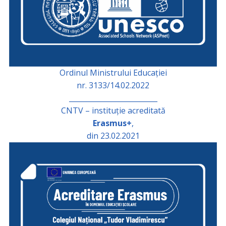
Ordinul Ministrului Educației
nr. 3133/14.02.2022
_________________________
CNTV – instituție acreditată
Erasmus+
,
din 23.02.2021