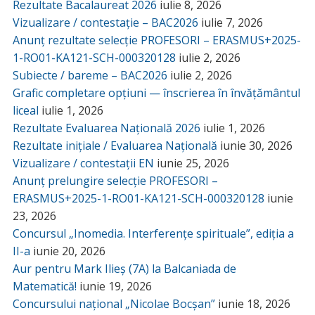
Rezultate Bacalaureat 2026
iulie 8, 2026
Vizualizare / contestație – BAC2026
iulie 7, 2026
Anunț rezultate selecție PROFESORI – ERASMUS+2025-
1-RO01-KA121-SCH-000320128
iulie 2, 2026
Subiecte / bareme – BAC2026
iulie 2, 2026
Grafic completare opțiuni — înscrierea în învățământul
liceal
iulie 1, 2026
Rezultate Evaluarea Națională 2026
iulie 1, 2026
Rezultate inițiale / Evaluarea Națională
iunie 30, 2026
Vizualizare / contestații EN
iunie 25, 2026
Anunț prelungire selecție PROFESORI –
ERASMUS+2025-1-RO01-KA121-SCH-000320128
iunie
23, 2026
Concursul „Inomedia. Interferențe spirituale”, ediția a
II-a
iunie 20, 2026
Aur pentru Mark Ilieș (7A) la Balcaniada de
Matematică!
iunie 19, 2026
Concursului național „Nicolae Bocșan”
iunie 18, 2026