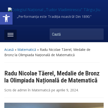
Deschide bara de unelte
„Performanța este Tradiția noastră! Din 1890.”
Caută
Acasă
»
Matematică
»
Radu Nicolae Tăerel, Medalie de
Bronz la Olimpiada Națională de Matematică
Radu Nicolae Tăerel, Medalie de Bronz
la Olimpiada Națională de Matematică
Scris de
admin
în
Matematică
pe
aprilie 9, 2024
.