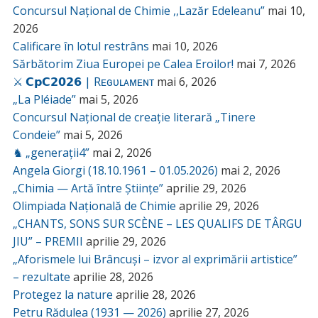
Concursul Național de Chimie ,,Lazăr Edeleanu”
mai 10,
2026
Calificare în lotul restrâns
mai 10, 2026
Sărbătorim Ziua Europei pe Calea Eroilor!
mai 7, 2026
⚔️ 𝗖𝗽𝗖𝟮𝟬𝟮𝟲 | Rᴇɢᴜʟᴀᴍᴇɴᴛ
mai 6, 2026
„La Pléiade”
mai 5, 2026
Concursul Național de creație literară „Tinere
Condeie”
mai 5, 2026
♞ „generații4”
mai 2, 2026
Angela Giorgi (18.10.1961 – 01.05.2026)
mai 2, 2026
„Chimia — Artă între Științe”
aprilie 29, 2026
Olimpiada Națională de Chimie
aprilie 29, 2026
„CHANTS, SONS SUR SCÈNE – LES QUALIFS DE TÂRGU
JIU” – PREMII
aprilie 29, 2026
„Aforismele lui Brâncuși – izvor al exprimării artistice”
– rezultate
aprilie 28, 2026
Protegez la nature
aprilie 28, 2026
Petru Rădulea (1931 — 2026)
aprilie 27, 2026