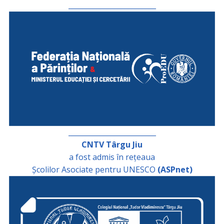
_________________________
_________________________
CNTV Târgu Jiu
a fost admis în rețeaua
Școlilor Asociate pentru UNESCO
(ASPnet)