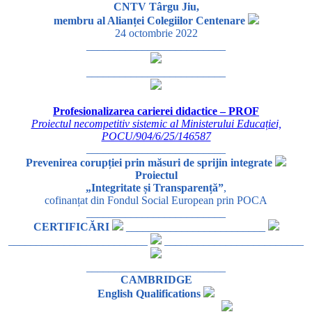
CNTV Târgu Jiu,
membru al Alianței Colegiilor Centenare
24 octombrie 2022
_________________________
_________________________
Profesionalizarea carierei didactice – PROF
Proiectul necompetitiv sistemic al Ministerului Educației,
POCU/904/6/25/146587
_________________________
Prevenirea corupției prin măsuri de sprijin integrate
Proiectul
„Integritate și Transparență”
,
cofinanțat din Fondul Social European prin POCA
_________________________
CERTIFICĂRI
_________________________
_________________________
_________________________
_________________________
CAMBRIDGE
English Qualifications
_________________________