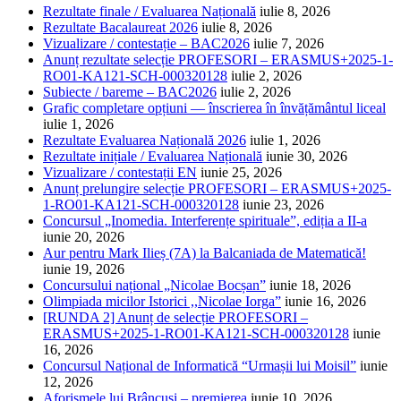
Rezultate finale / Evaluarea Națională
iulie 8, 2026
Rezultate Bacalaureat 2026
iulie 8, 2026
Vizualizare / contestație – BAC2026
iulie 7, 2026
Anunț rezultate selecție PROFESORI – ERASMUS+2025-1-
RO01-KA121-SCH-000320128
iulie 2, 2026
Subiecte / bareme – BAC2026
iulie 2, 2026
Grafic completare opțiuni — înscrierea în învățământul liceal
iulie 1, 2026
Rezultate Evaluarea Națională 2026
iulie 1, 2026
Rezultate inițiale / Evaluarea Națională
iunie 30, 2026
Vizualizare / contestații EN
iunie 25, 2026
Anunț prelungire selecție PROFESORI – ERASMUS+2025-
1-RO01-KA121-SCH-000320128
iunie 23, 2026
Concursul „Inomedia. Interferențe spirituale”, ediția a II-a
iunie 20, 2026
Aur pentru Mark Ilieș (7A) la Balcaniada de Matematică!
iunie 19, 2026
Concursului național „Nicolae Bocșan”
iunie 18, 2026
Olimpiada micilor Istorici ,,Nicolae Iorga”
iunie 16, 2026
[RUNDA 2] Anunț de selecție PROFESORI –
ERASMUS+2025-1-RO01-KA121-SCH-000320128
iunie
16, 2026
Concursul Național de Informatică “Urmașii lui Moisil”
iunie
12, 2026
Aforismele lui Brâncuși – premierea
iunie 10, 2026