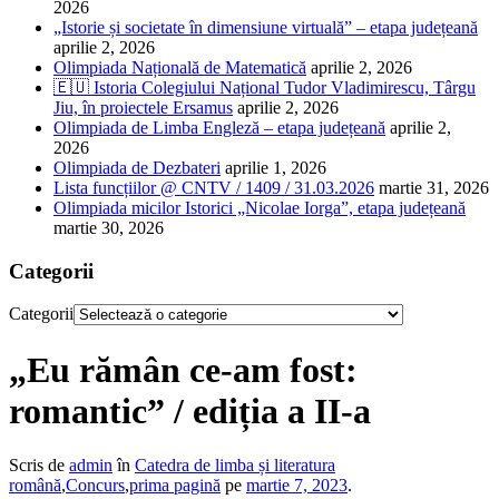
2026
„Istorie și societate în dimensiune virtuală” – etapa județeană
aprilie 2, 2026
Olimpiada Națională de Matematică
aprilie 2, 2026
🇪🇺 Istoria Colegiului Național Tudor Vladimirescu, Târgu
Jiu, în proiectele Ersamus
aprilie 2, 2026
Olimpiada de Limba Engleză – etapa județeană
aprilie 2,
2026
Olimpiada de Dezbateri
aprilie 1, 2026
Lista funcțiilor @ CNTV / 1409 / 31.03.2026
martie 31, 2026
Olimpiada micilor Istorici „Nicolae Iorga”, etapa județeană
martie 30, 2026
Categorii
Categorii
„Eu rămân ce-am fost:
romantic” / ediția a II-a
Scris de
admin
în
Catedra de limba și literatura
română
,
Concurs
,
prima pagină
pe
martie 7, 2023
.