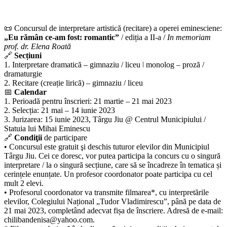
📜 Concursul de interpretare artistică (recitare) a operei eminesciene:
„Eu rămân ce-am fost: romantic”
/ ediția a II-a /
In memoriam
prof. dr. Elena Roată
🔗
Secțiuni
1. Interpretare dramatică – gimnaziu / liceu ǀ monolog – proză /
dramaturgie
2. Recitare (creație lirică) – gimnaziu / liceu
📅
Calendar
1. Perioadă pentru înscrieri: 21 martie – 21 mai 2023
2. Selecția: 21 mai – 14 iunie 2023
3. Jurizarea: 15 iunie 2023, Târgu Jiu @ Centrul Municipiului /
Statuia lui Mihai Eminescu
🔗
Condiţii
de participare
• Concursul este gratuit şi deschis tuturor elevilor din Municipiul
Târgu Jiu. Cei ce doresc, vor putea participa la concurs cu o singură
interpretare / la o singură secțiune, care să se încadreze în tematica și
cerințele enunțate. Un profesor coordonator poate participa cu cel
mult 2 elevi.
• Profesorul coordonator va transmite filmarea*, cu interpretările
elevilor, Colegiului Național „Tudor Vladimirescu”, până pe data de
21 mai 2023, completând adecvat fișa de înscriere. Adresă de e-mail:
chilibandenisa@yahoo.com.