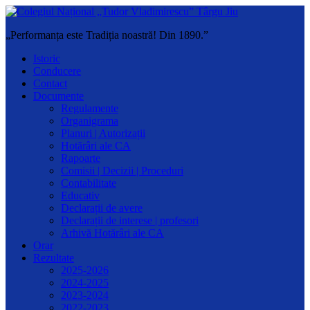
„Performanța este Tradiția noastră! Din 1890.”
Istoric
Conducere
Contact
Documente
Regulamente
Organigrama
Planuri | Autorizații
Hotărâri ale CA
Rapoarte
Comisii | Decizii | Proceduri
Contabilitate
Educativ
Declarații de avere
Declarații de interese | profesori
Arhivă Hotărâri ale CA
Orar
Rezultate
2025-2026
2024-2025
2023-2024
2022-2023