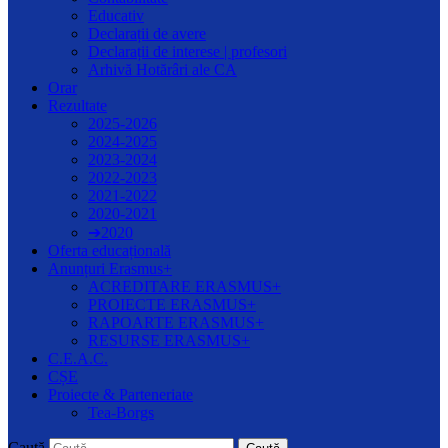
Educativ
Declarații de avere
Declarații de interese | profesori
Arhivă Hotărâri ale CA
Orar
Rezultate
2025-2026
2024-2025
2023-2024
2022-2023
2021-2022
2020-2021
➔2020
Oferta educațională
Anunțuri Erasmus+
ACREDITARE ERASMUS+
PROIECTE ERASMUS+
RAPOARTE ERASMUS+
RESURSE ERASMUS+
C.E.A.C.
CȘE
Proiecte & Parteneriate
Tea-Borgs
Caută