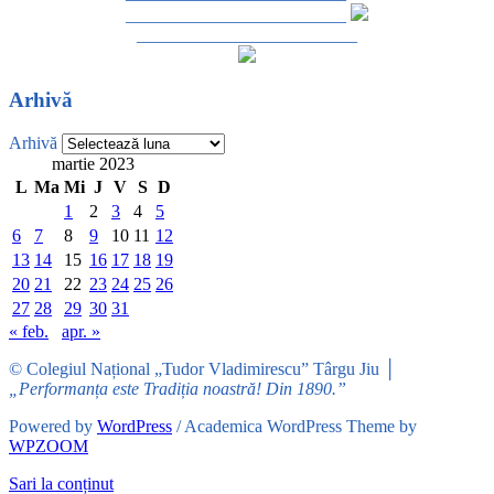
_________________________
_________________________
Arhivă
Arhivă
martie 2023
L
Ma
Mi
J
V
S
D
1
2
3
4
5
6
7
8
9
10
11
12
13
14
15
16
17
18
19
20
21
22
23
24
25
26
27
28
29
30
31
« feb.
apr. »
© Colegiul Național „Tudor Vladimirescu” Târgu Jiu │
„Performanța este Tradiția noastră! Din 1890.”
Powered by
WordPress
/ Academica WordPress Theme by
WPZOOM
Sari la conținut