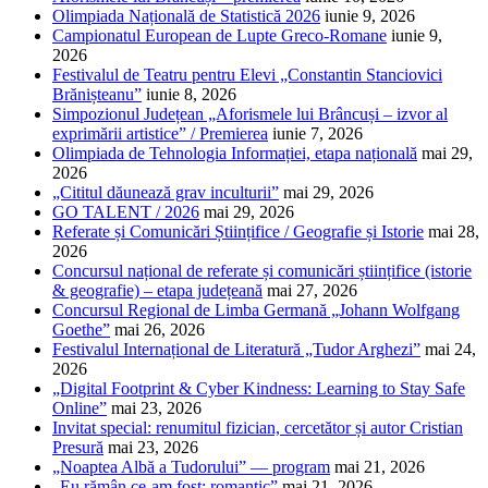
Olimpiada Națională de Statistică 2026
iunie 9, 2026
Campionatul European de Lupte Greco-Romane
iunie 9,
2026
Festivalul de Teatru pentru Elevi „Constantin Stanciovici
Brănișteanu”
iunie 8, 2026
Simpozionul Județean „Aforismele lui Brâncuși – izvor al
exprimării artistice” / Premierea
iunie 7, 2026
Olimpiada de Tehnologia Informației, etapa națională
mai 29,
2026
„Cititul dăunează grav inculturii”
mai 29, 2026
GO TALENT / 2026
mai 29, 2026
Referate și Comunicări Științifice / Geografie și Istorie
mai 28,
2026
Concursul național de referate și comunicări științifice (istorie
& geografie) – etapa județeană
mai 27, 2026
Concursul Regional de Limba Germană „Johann Wolfgang
Goethe”
mai 26, 2026
Festivalul Internațional de Literatură „Tudor Arghezi”
mai 24,
2026
„Digital Footprint & Cyber Kindness: Learning to Stay Safe
Online”
mai 23, 2026
Invitat special: renumitul fizician, cercetător și autor Cristian
Presură
mai 23, 2026
„Noaptea Albă a Tudorului” — program
mai 21, 2026
„Eu rămân ce-am fost: romantic”
mai 21, 2026