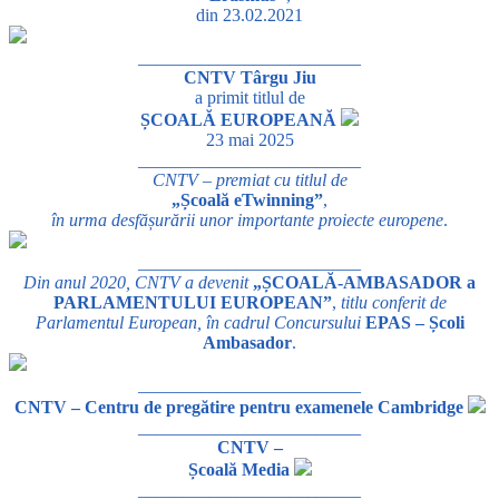
din 23.02.2021
_________________________
CNTV Târgu Jiu
a primit titlul de
ȘCOALĂ EUROPEANĂ
23 mai 2025
_________________________
CNTV – premiat cu titlul de
„Școală eTwinning”
,
în urma desfășurării unor importante proiecte europene
.
_________________________
Din anul 2020, CNTV a devenit
„ȘCOALĂ-AMBASADOR a
PARLAMENTULUI EUROPEAN”
,
titlu conferit de
Parlamentul European, în cadrul Concursului
EPAS – Școli
Ambasador
.
_________________________
CNTV – Centru de pregătire pentru examenele Cambridge
_________________________
CNTV –
Școală Media
_________________________