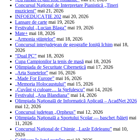
Concursul Național de Interpretare Pianistică „Tineri
muzicieni”
mai 21, 2026
INFOEDUCAȚIE 202
mai 20, 2026
Lansare de carte
mai 19, 2026
Festivalul „Lucian Blaga”
mai 19, 2026
Mate+
mai 18, 2026
,,Armonia științelor”
mai 18, 2026
Concursul interjudețean de geografie Ioniță Ichim
mai 18,
2026
“Dual PC”
mai 18, 2026
Cupa Campionilor la tenis de masă
mai 18, 2026
Olimpiada de Securitate Cibernetică
mai 17, 2026
„Arta Sunetelor”
mai 16, 2026
„Made For Europe”
mai 16, 2026
„Memoria Holocaustului”
mai 15, 2026
„Cuvânt și culoare… la Ștefulescu”
mai 14, 2026
Festivalul „Ana Blandiana”
mai 14, 2026
Olimpiada Națională de Informatică Aplicată – AcadNet 2026
mai 12, 2026
Concursul județean „Orpheus”
mai 12, 2026
Olimpiada Națională a Sportului Școlar — baschet /băieți
mai
11, 2026
Concursul Național de Chimie ,,Lazăr Edeleanu”
mai 10,
2026