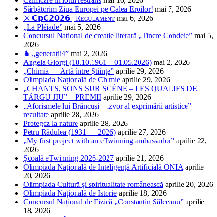
Calificare în lotul restrâns
mai 10, 2026
Sărbătorim Ziua Europei pe Calea Eroilor!
mai 7, 2026
⚔️ 𝗖𝗽𝗖𝟮𝟬𝟮𝟲 | Rᴇɢᴜʟᴀᴍᴇɴᴛ
mai 6, 2026
„La Pléiade”
mai 5, 2026
Concursul Național de creație literară „Tinere Condeie”
mai 5,
2026
♞ „generații4”
mai 2, 2026
Angela Giorgi (18.10.1961 – 01.05.2026)
mai 2, 2026
„Chimia — Artă între Științe”
aprilie 29, 2026
Olimpiada Națională de Chimie
aprilie 29, 2026
„CHANTS, SONS SUR SCÈNE – LES QUALIFS DE
TÂRGU JIU” – PREMII
aprilie 29, 2026
„Aforismele lui Brâncuși – izvor al exprimării artistice” –
rezultate
aprilie 28, 2026
Protegez la nature
aprilie 28, 2026
Petru Rădulea (1931 — 2026)
aprilie 27, 2026
„My first project with an eTwinning ambassador”
aprilie 22,
2026
Școală eTwinning 2026-2027
aprilie 21, 2026
Olimpiada Națională de Inteligență Artificială ONIA
aprilie
20, 2026
Olimpiada Cultură și spiritualitate românească
aprilie 20, 2026
Olimpiada Națională de Istorie
aprilie 18, 2026
Concursul Național de Fizică „Constantin Sălceanu”
aprilie
18, 2026