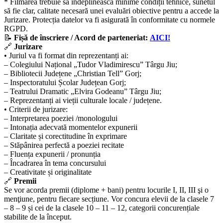
* Filmarea trebuie să îndeplinească minime condiții tehnice, sunetul
să fie clar, calitate necesară unei evaluări obiective pentru a accede la
Jurizare. Protecția datelor va fi asigurată în conformitate cu normele
RGPD.
📝
Fișă de înscriere / Acord de parteneriat:
AICI!
🔗
Jurizare
• Juriul va fi format din reprezentanți ai:
– Colegiului Național „Tudor Vladimirescu” Târgu Jiu;
– Bibliotecii Județene „Christian Tell” Gorj;
– Inspectoratului Școlar Județean Gorj;
– Teatrului Dramatic „Elvira Godeanu” Târgu Jiu;
– Reprezentanți ai vieții culturale locale / județene.
• Criterii de jurizare:
– Interpretarea poeziei /monologului
– Intonația adecvată momentelor expunerii
– Claritate și corectitudine în exprimare
– Stăpânirea perfectă a poeziei recitate
– Fluența expunerii / pronunția
– Încadrarea în tema concursului
– Creativitate și originalitate
🔗
Premii
Se vor acorda premii (diplome + bani) pentru locurile I, II, III şi o
menţiune, pentru fiecare secțiune. Vor concura elevii de la clasele 7
– 8 – 9 și cei de la clasele 10 – 11 – 12, categorii concurențiale
stabilite de la început.