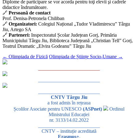
Diplome de participare se vor acorda pentru toţi elevii şi cadrele
didactice îndrumătoare.
🔗
Persoană de contact
Prof. Denisa-Petronela Chiliban
🔗
Organizatori:
Colegiul Național „Tudor Vladimirescu” Târgu
Jiu, Artego SA
🔗
Parteneri:
Inspectoratul Școlar Județean Gorj, Primăria
Municipiului Târgu Jiu, Biblioteca Județeană „Christian Tell” Gorj,
Teatrul Dramatic „Elvira Godeanu” Târgu Jiu
←
Olimpiada de Fizică
Olimpiada de Științe Socio-Umane
→
_________________________
_________________________
_________________________
CNTV Târgu Jiu
a fost admis în rețeaua
Școlilor Asociate pentru UNESCO
(ASPnet)
Ordinul
Ministrului Educației
nr. 3133/14.02.2022
_________________________
CNTV – instituție acreditată
Erasmus+
,