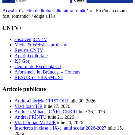
Caută
Acasă
»
Catedra de limba și literatura română
»
„Eu rămân ce-am
fost: romantic” / ediția a II-a
CNTV+
absolvențiCNTV
Media & Websites profesori
Reviste CNTV
Apariții editoriale
IȘJ Gorj
Centrul de Excelență GJ
Aforismele lui Brâncuși – Concurs
RESURSE ERASMUS+
Articole publicate
Andra-Gabriela CÎRSTOIU
iulie 30, 2026
Vlad-Ioan ȚÎR
iulie 27, 2026
Andreea-Mihaela CĂRUCERIU
iulie 26, 2026
Andrei FRÎNTU
iulie 21, 2026
Vlad-Dorian VULPE
iulie 20, 2026
Înscrierea în clasa a IX-a, anul școlar 2026-2027
iulie 15,
2026