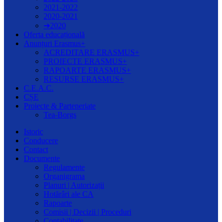
2021-2022
2020-2021
➔2020
Oferta educațională
Anunțuri Erasmus+
ACREDITARE ERASMUS+
PROIECTE ERASMUS+
RAPOARTE ERASMUS+
RESURSE ERASMUS+
C.E.A.C.
CȘE
Proiecte & Parteneriate
Tea-Borgs
Istoric
Conducere
Contact
Documente
Regulamente
Organigrama
Planuri | Autorizații
Hotărâri ale CA
Rapoarte
Comisii | Decizii | Proceduri
Contabilitate