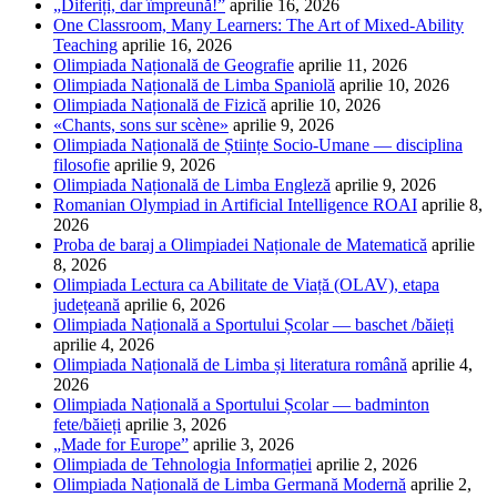
„Diferiți, dar împreună!”
aprilie 16, 2026
One Classroom, Many Learners: The Art of Mixed-Ability
Teaching
aprilie 16, 2026
Olimpiada Națională de Geografie
aprilie 11, 2026
Olimpiada Națională de Limba Spaniolă
aprilie 10, 2026
Olimpiada Națională de Fizică
aprilie 10, 2026
«Chants, sons sur scène»
aprilie 9, 2026
Olimpiada Națională de Științe Socio-Umane — disciplina
filosofie
aprilie 9, 2026
Olimpiada Națională de Limba Engleză
aprilie 9, 2026
Romanian Olympiad in Artificial Intelligence ROAI
aprilie 8,
2026
Proba de baraj a Olimpiadei Naționale de Matematică
aprilie
8, 2026
Olimpiada Lectura ca Abilitate de Viață (OLAV), etapa
județeană
aprilie 6, 2026
Olimpiada Națională a Sportului Școlar — baschet /băieți
aprilie 4, 2026
Olimpiada Națională de Limba și literatura română
aprilie 4,
2026
Olimpiada Națională a Sportului Școlar — badminton
fete/băieți
aprilie 3, 2026
„Made for Europe”
aprilie 3, 2026
Olimpiada de Tehnologia Informației
aprilie 2, 2026
Olimpiada Națională de Limba Germană Modernă
aprilie 2,