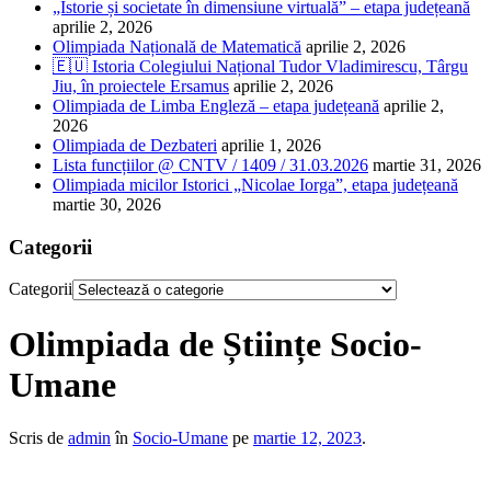
„Istorie și societate în dimensiune virtuală” – etapa județeană
aprilie 2, 2026
Olimpiada Națională de Matematică
aprilie 2, 2026
🇪🇺 Istoria Colegiului Național Tudor Vladimirescu, Târgu
Jiu, în proiectele Ersamus
aprilie 2, 2026
Olimpiada de Limba Engleză – etapa județeană
aprilie 2,
2026
Olimpiada de Dezbateri
aprilie 1, 2026
Lista funcțiilor @ CNTV / 1409 / 31.03.2026
martie 31, 2026
Olimpiada micilor Istorici „Nicolae Iorga”, etapa județeană
martie 30, 2026
Categorii
Categorii
Olimpiada de Științe Socio-
Umane
Scris de
admin
în
Socio-Umane
pe
martie 12, 2023
.