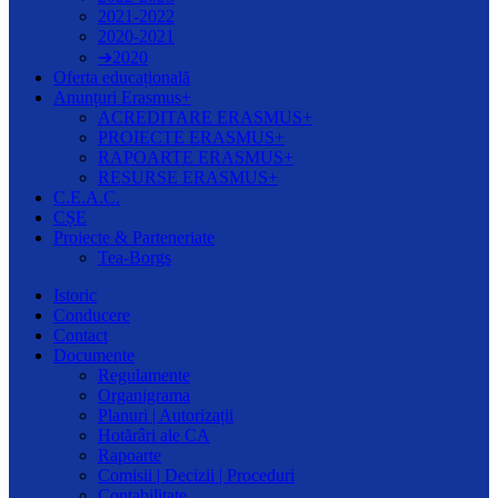
2021-2022
2020-2021
➔2020
Oferta educațională
Anunțuri Erasmus+
ACREDITARE ERASMUS+
PROIECTE ERASMUS+
RAPOARTE ERASMUS+
RESURSE ERASMUS+
C.E.A.C.
CȘE
Proiecte & Parteneriate
Tea-Borgs
Istoric
Conducere
Contact
Documente
Regulamente
Organigrama
Planuri | Autorizații
Hotărâri ale CA
Rapoarte
Comisii | Decizii | Proceduri
Contabilitate