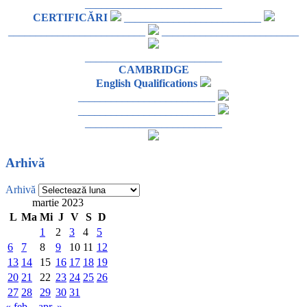
_________________________
CERTIFICĂRI
_________________________
_________________________
_________________________
_________________________
CAMBRIDGE
English Qualifications
_________________________
_________________________
_________________________
Arhivă
Arhivă
martie 2023
L
Ma
Mi
J
V
S
D
1
2
3
4
5
6
7
8
9
10
11
12
13
14
15
16
17
18
19
20
21
22
23
24
25
26
27
28
29
30
31
« feb.
apr. »