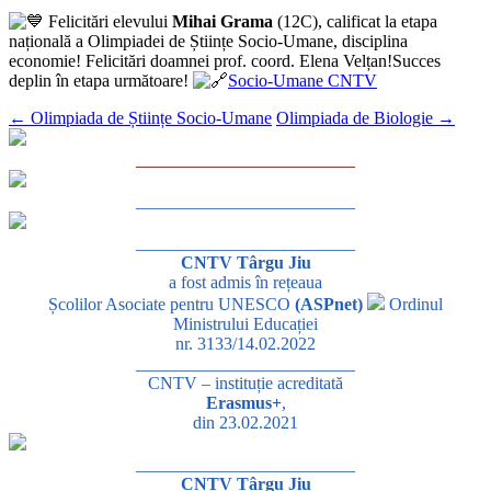
Felicitări elevului
Mihai Grama
(12C), calificat la etapa
națională a Olimpiadei de Științe Socio-Umane, disciplina
economie! Felicitări doamnei prof. coord. Elena Velțan!Succes
deplin în etapa următoare!
Socio-Umane CNTV
←
Olimpiada de Științe Socio-Umane
Olimpiada de Biologie
→
_________________________
_________________________
_________________________
CNTV Târgu Jiu
a fost admis în rețeaua
Școlilor Asociate pentru UNESCO
(ASPnet)
Ordinul
Ministrului Educației
nr. 3133/14.02.2022
_________________________
CNTV – instituție acreditată
Erasmus+
,
din 23.02.2021
_________________________
CNTV Târgu Jiu