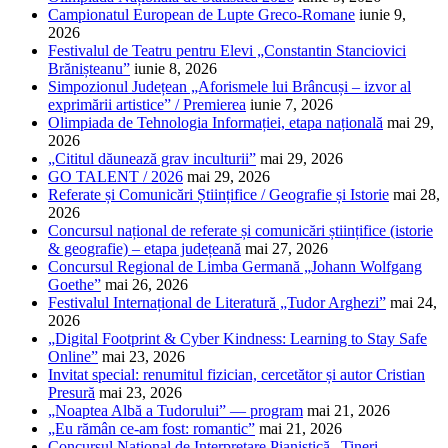
Campionatul European de Lupte Greco-Romane
iunie 9,
2026
Festivalul de Teatru pentru Elevi „Constantin Stanciovici
Brănișteanu”
iunie 8, 2026
Simpozionul Județean „Aforismele lui Brâncuși – izvor al
exprimării artistice” / Premierea
iunie 7, 2026
Olimpiada de Tehnologia Informației, etapa națională
mai 29,
2026
„Cititul dăunează grav inculturii”
mai 29, 2026
GO TALENT / 2026
mai 29, 2026
Referate și Comunicări Științifice / Geografie și Istorie
mai 28,
2026
Concursul național de referate și comunicări științifice (istorie
& geografie) – etapa județeană
mai 27, 2026
Concursul Regional de Limba Germană „Johann Wolfgang
Goethe”
mai 26, 2026
Festivalul Internațional de Literatură „Tudor Arghezi”
mai 24,
2026
„Digital Footprint & Cyber Kindness: Learning to Stay Safe
Online”
mai 23, 2026
Invitat special: renumitul fizician, cercetător și autor Cristian
Presură
mai 23, 2026
„Noaptea Albă a Tudorului” — program
mai 21, 2026
„Eu rămân ce-am fost: romantic”
mai 21, 2026
Concursul Național de Interpretare Pianistică „Tineri