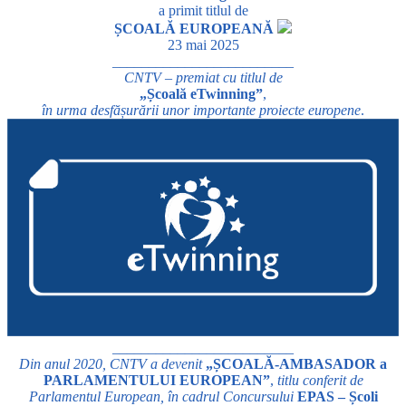
a primit titlul de
ȘCOALĂ EUROPEANĂ
23 mai 2025
_________________________
CNTV – premiat cu titlul de
„Școală eTwinning”
,
în urma desfășurării unor importante proiecte europene
.
_________________________
Din anul 2020, CNTV a devenit
„ȘCOALĂ-AMBASADOR a
PARLAMENTULUI EUROPEAN”
,
titlu conferit de
Parlamentul European, în cadrul Concursului
EPAS – Școli