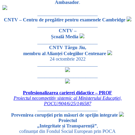
Ambasador
.
_________________________
CNTV – Centru de pregătire pentru examenele Cambridge
_________________________
CNTV –
Școală Media
_________________________
CNTV Târgu Jiu,
membru al Alianței Colegiilor Centenare
24 octombrie 2022
_________________________
_________________________
Profesionalizarea carierei didactice – PROF
Proiectul necompetitiv sistemic al Ministerului Educației,
POCU/904/6/25/146587
_________________________
Prevenirea corupției prin măsuri de sprijin integrate
Proiectul
„Integritate și Transparență”
,
cofinanțat din Fondul Social European prin POCA