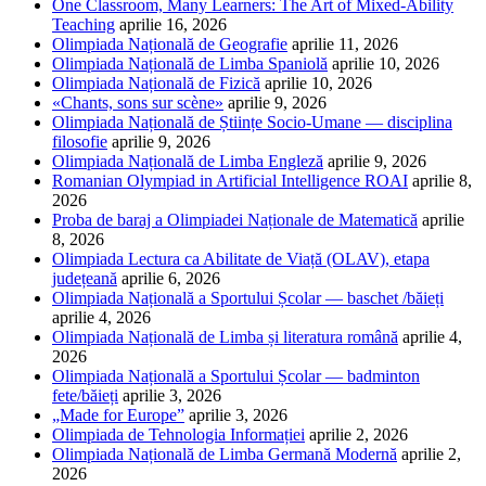
One Classroom, Many Learners: The Art of Mixed-Ability
Teaching
aprilie 16, 2026
Olimpiada Națională de Geografie
aprilie 11, 2026
Olimpiada Națională de Limba Spaniolă
aprilie 10, 2026
Olimpiada Națională de Fizică
aprilie 10, 2026
«Chants, sons sur scène»
aprilie 9, 2026
Olimpiada Națională de Științe Socio-Umane — disciplina
filosofie
aprilie 9, 2026
Olimpiada Națională de Limba Engleză
aprilie 9, 2026
Romanian Olympiad in Artificial Intelligence ROAI
aprilie 8,
2026
Proba de baraj a Olimpiadei Naționale de Matematică
aprilie
8, 2026
Olimpiada Lectura ca Abilitate de Viață (OLAV), etapa
județeană
aprilie 6, 2026
Olimpiada Națională a Sportului Școlar — baschet /băieți
aprilie 4, 2026
Olimpiada Națională de Limba și literatura română
aprilie 4,
2026
Olimpiada Națională a Sportului Școlar — badminton
fete/băieți
aprilie 3, 2026
„Made for Europe”
aprilie 3, 2026
Olimpiada de Tehnologia Informației
aprilie 2, 2026
Olimpiada Națională de Limba Germană Modernă
aprilie 2,
2026