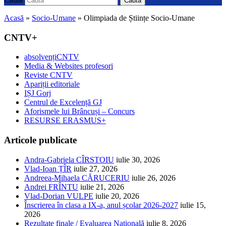
Caută
Acasă
»
Socio-Umane
»
Olimpiada de Științe Socio-Umane
CNTV+
absolvențiCNTV
Media & Websites profesori
Reviste CNTV
Apariții editoriale
IȘJ Gorj
Centrul de Excelență GJ
Aforismele lui Brâncuși – Concurs
RESURSE ERASMUS+
Articole publicate
Andra-Gabriela CÎRSTOIU
iulie 30, 2026
Vlad-Ioan ȚÎR
iulie 27, 2026
Andreea-Mihaela CĂRUCERIU
iulie 26, 2026
Andrei FRÎNTU
iulie 21, 2026
Vlad-Dorian VULPE
iulie 20, 2026
Înscrierea în clasa a IX-a, anul școlar 2026-2027
iulie 15,
2026
Rezultate finale / Evaluarea Națională
iulie 8, 2026