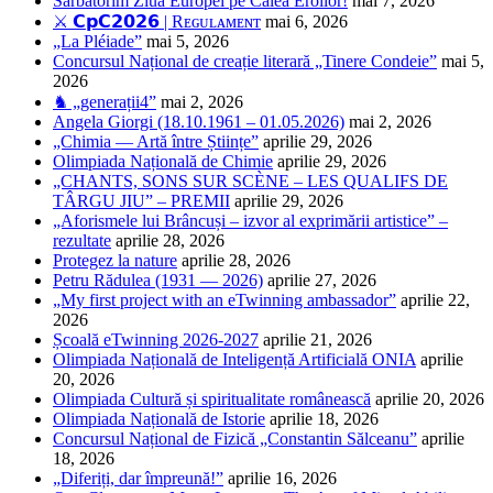
Sărbătorim Ziua Europei pe Calea Eroilor!
mai 7, 2026
⚔️ 𝗖𝗽𝗖𝟮𝟬𝟮𝟲 | Rᴇɢᴜʟᴀᴍᴇɴᴛ
mai 6, 2026
„La Pléiade”
mai 5, 2026
Concursul Național de creație literară „Tinere Condeie”
mai 5,
2026
♞ „generații4”
mai 2, 2026
Angela Giorgi (18.10.1961 – 01.05.2026)
mai 2, 2026
„Chimia — Artă între Științe”
aprilie 29, 2026
Olimpiada Națională de Chimie
aprilie 29, 2026
„CHANTS, SONS SUR SCÈNE – LES QUALIFS DE
TÂRGU JIU” – PREMII
aprilie 29, 2026
„Aforismele lui Brâncuși – izvor al exprimării artistice” –
rezultate
aprilie 28, 2026
Protegez la nature
aprilie 28, 2026
Petru Rădulea (1931 — 2026)
aprilie 27, 2026
„My first project with an eTwinning ambassador”
aprilie 22,
2026
Școală eTwinning 2026-2027
aprilie 21, 2026
Olimpiada Națională de Inteligență Artificială ONIA
aprilie
20, 2026
Olimpiada Cultură și spiritualitate românească
aprilie 20, 2026
Olimpiada Națională de Istorie
aprilie 18, 2026
Concursul Național de Fizică „Constantin Sălceanu”
aprilie
18, 2026
„Diferiți, dar împreună!”
aprilie 16, 2026