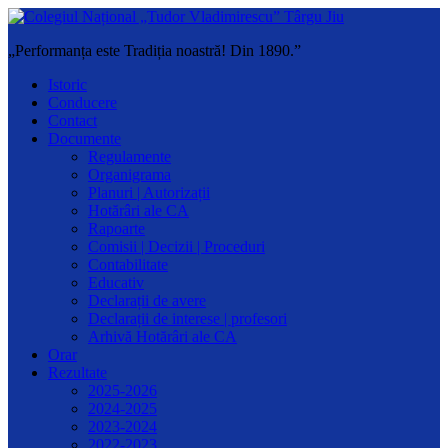
„Performanța este Tradiția noastră! Din 1890.”
Istoric
Conducere
Contact
Documente
Regulamente
Organigrama
Planuri | Autorizații
Hotărâri ale CA
Rapoarte
Comisii | Decizii | Proceduri
Contabilitate
Educativ
Declarații de avere
Declarații de interese | profesori
Arhivă Hotărâri ale CA
Orar
Rezultate
2025-2026
2024-2025
2023-2024
2022-2023