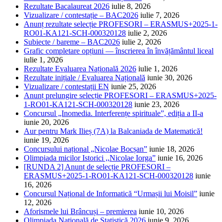
Rezultate Bacalaureat 2026
iulie 8, 2026
Vizualizare / contestație – BAC2026
iulie 7, 2026
Anunț rezultate selecție PROFESORI – ERASMUS+2025-1-
RO01-KA121-SCH-000320128
iulie 2, 2026
Subiecte / bareme – BAC2026
iulie 2, 2026
Grafic completare opțiuni — înscrierea în învățământul liceal
iulie 1, 2026
Rezultate Evaluarea Națională 2026
iulie 1, 2026
Rezultate inițiale / Evaluarea Națională
iunie 30, 2026
Vizualizare / contestații EN
iunie 25, 2026
Anunț prelungire selecție PROFESORI – ERASMUS+2025-
1-RO01-KA121-SCH-000320128
iunie 23, 2026
Concursul „Inomedia. Interferențe spirituale”, ediția a II-a
iunie 20, 2026
Aur pentru Mark Ilieș (7A) la Balcaniada de Matematică!
iunie 19, 2026
Concursului național „Nicolae Bocșan”
iunie 18, 2026
Olimpiada micilor Istorici ,,Nicolae Iorga”
iunie 16, 2026
[RUNDA 2] Anunț de selecție PROFESORI –
ERASMUS+2025-1-RO01-KA121-SCH-000320128
iunie
16, 2026
Concursul Național de Informatică “Urmașii lui Moisil”
iunie
12, 2026
Aforismele lui Brâncuși – premierea
iunie 10, 2026
Olimpiada Națională de Statistică 2026
iunie 9, 2026