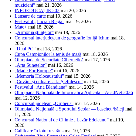
muzicieni”
mai 21, 2026
INFOEDUCAȚIE 202
mai 20, 2026
Lansare de carte
mai 19, 2026
Festivalul „Lucian Blaga”
mai 19, 2026
Mate+
mai 18, 2026
,,Armonia științelor”
mai 18, 2026
Concursul interjudețean de geografie Ioniță Ichim
mai 18,
2026
“Dual PC”
mai 18, 2026
Cupa Campionilor la tenis de masă
mai 18, 2026
Olimpiada de Securitate Cibernetică
mai 17, 2026
„Arta Sunetelor”
mai 16, 2026
„Made For Europe”
mai 16, 2026
„Memoria Holocaustului”
mai 15, 2026
„Cuvânt și culoare… la Ștefulescu”
mai 14, 2026
Festivalul „Ana Blandiana”
mai 14, 2026
Olimpiada Națională de Informatică Aplicată – AcadNet 2026
mai 12, 2026
Concursul județean „Orpheus”
mai 12, 2026
Olimpiada Națională a Sportului Școlar — baschet /băieți
mai
11, 2026
Concursul Național de Chimie ,,Lazăr Edeleanu”
mai 10,
2026
Calificare în lotul restrâns
mai 10, 2026