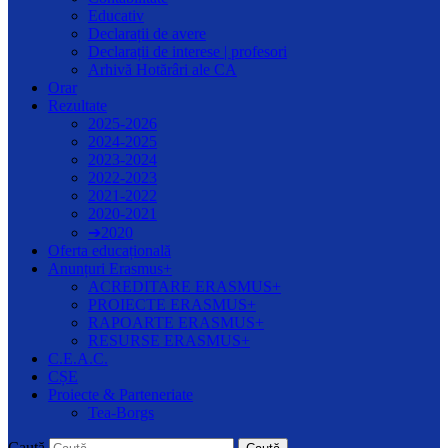
Educativ
Declarații de avere
Declarații de interese | profesori
Arhivă Hotărâri ale CA
Orar
Rezultate
2025-2026
2024-2025
2023-2024
2022-2023
2021-2022
2020-2021
➔2020
Oferta educațională
Anunțuri Erasmus+
ACREDITARE ERASMUS+
PROIECTE ERASMUS+
RAPOARTE ERASMUS+
RESURSE ERASMUS+
C.E.A.C.
CȘE
Proiecte & Parteneriate
Tea-Borgs
Caută