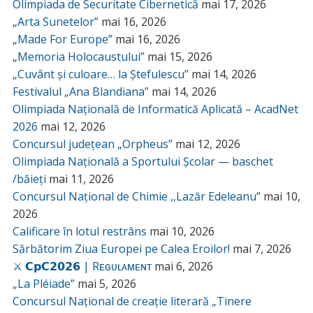
Olimpiada de Securitate Cibernetică
mai 17, 2026
„Arta Sunetelor”
mai 16, 2026
„Made For Europe”
mai 16, 2026
„Memoria Holocaustului”
mai 15, 2026
„Cuvânt și culoare… la Ștefulescu”
mai 14, 2026
Festivalul „Ana Blandiana”
mai 14, 2026
Olimpiada Națională de Informatică Aplicată – AcadNet
2026
mai 12, 2026
Concursul județean „Orpheus”
mai 12, 2026
Olimpiada Națională a Sportului Școlar — baschet
/băieți
mai 11, 2026
Concursul Național de Chimie ,,Lazăr Edeleanu”
mai 10,
2026
Calificare în lotul restrâns
mai 10, 2026
Sărbătorim Ziua Europei pe Calea Eroilor!
mai 7, 2026
⚔️ 𝗖𝗽𝗖𝟮𝟬𝟮𝟲 | Rᴇɢᴜʟᴀᴍᴇɴᴛ
mai 6, 2026
„La Pléiade”
mai 5, 2026
Concursul Național de creație literară „Tinere