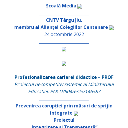
Școală Media
_________________________
CNTV Târgu Jiu,
membru al Alianței Colegiilor Centenare
24 octombrie 2022
_________________________
_________________________
Profesionalizarea carierei didactice – PROF
Proiectul necompetitiv sistemic al Ministerului
Educației, POCU/904/6/25/146587
_________________________
Prevenirea corupției prin măsuri de sprijin
integrate
Proiectul
„Integritate și Transparență”
,