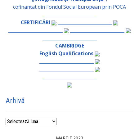
cofinanțat din Fondul Social European prin POCA
_________________________
CERTIFICĂRI
_________________________
_________________________
_________________________
_________________________
CAMBRIDGE
English Qualifications
_________________________
_________________________
_________________________
Arhivă
Arhivă
MARTIE 2023