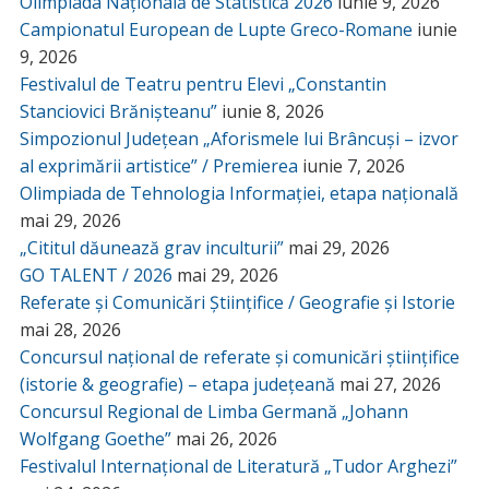
Olimpiada Națională de Statistică 2026
iunie 9, 2026
Campionatul European de Lupte Greco-Romane
iunie
9, 2026
Festivalul de Teatru pentru Elevi „Constantin
Stanciovici Brănișteanu”
iunie 8, 2026
Simpozionul Județean „Aforismele lui Brâncuși – izvor
al exprimării artistice” / Premierea
iunie 7, 2026
Olimpiada de Tehnologia Informației, etapa națională
mai 29, 2026
„Cititul dăunează grav inculturii”
mai 29, 2026
GO TALENT / 2026
mai 29, 2026
Referate și Comunicări Științifice / Geografie și Istorie
mai 28, 2026
Concursul național de referate și comunicări științifice
(istorie & geografie) – etapa județeană
mai 27, 2026
Concursul Regional de Limba Germană „Johann
Wolfgang Goethe”
mai 26, 2026
Festivalul Internațional de Literatură „Tudor Arghezi”