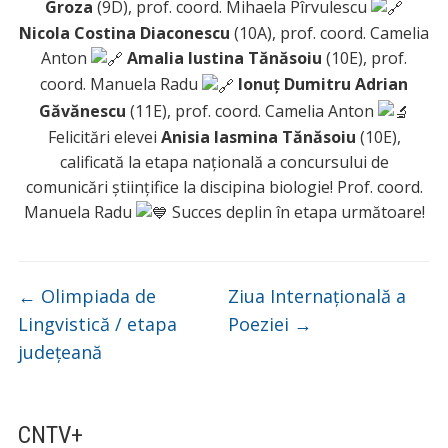
Groza
(9D), prof. coord. Mihaela Pîrvulescu
Nicola Costina Diaconescu
(10A), prof. coord. Camelia
Anton
Amalia Iustina Tănăsoiu
(10E), prof.
coord. Manuela Radu
Ionuț Dumitru Adrian
Găvănescu
(11E), prof. coord. Camelia Anton
Felicitări elevei
Anisia Iasmina Tănăsoiu
(10E),
calificată la etapa națională a concursului de
comunicări științifice la discipina biologie! Prof. coord.
Manuela Radu
Succes deplin în etapa următoare!
←
Olimpiada de
Ziua Internațională a
Lingvistică / etapa
Poeziei
→
județeană
CNTV+