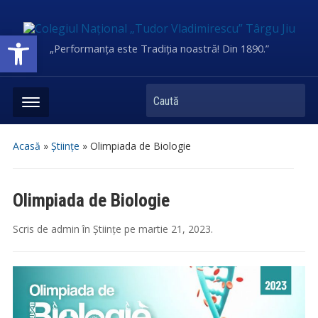
Deschide bara de unelte
„Performanța este Tradiția noastră! Din 1890.”
Caută
Acasă
»
Științe
»
Olimpiada de Biologie
Olimpiada de Biologie
Scris de
admin
în
Științe
pe
martie 21, 2023
.