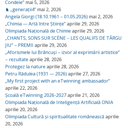
Condeie”
mai 5, 2026
♞ „generații4”
mai 2, 2026
Angela Giorgi (18.10.1961 – 01.05.2026)
mai 2, 2026
„Chimia — Artă între Științe”
aprilie 29, 2026
Olimpiada Națională de Chimie
aprilie 29, 2026
„CHANTS, SONS SUR SCÈNE – LES QUALIFS DE TÂRGU
JIU” – PREMII
aprilie 29, 2026
„Aforismele lui Brâncuși – izvor al exprimării artistice”
– rezultate
aprilie 28, 2026
Protegez la nature
aprilie 28, 2026
Petru Rădulea (1931 — 2026)
aprilie 27, 2026
„My first project with an eTwinning ambassador”
aprilie 22, 2026
Școală eTwinning 2026-2027
aprilie 21, 2026
Olimpiada Națională de Inteligență Artificială ONIA
aprilie 20, 2026
Olimpiada Cultură și spiritualitate românească
aprilie
20, 2026