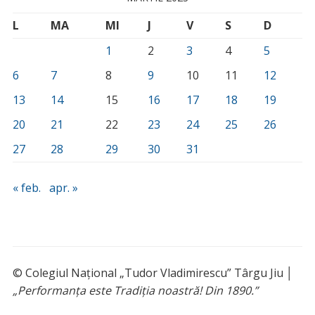
L
MA
MI
J
V
S
D
1
2
3
4
5
6
7
8
9
10
11
12
13
14
15
16
17
18
19
20
21
22
23
24
25
26
27
28
29
30
31
« feb.
apr. »
© Colegiul Național „Tudor Vladimirescu” Târgu Jiu │
„Performanța este Tradiția noastră! Din 1890.”