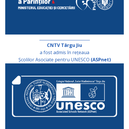
_________________________
CNTV Târgu Jiu
a fost admis în rețeaua
Școlilor Asociate pentru UNESCO
(ASPnet)