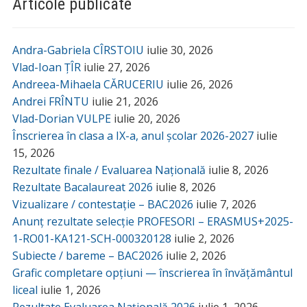
Articole publicate
Andra-Gabriela CÎRSTOIU
iulie 30, 2026
Vlad-Ioan ȚÎR
iulie 27, 2026
Andreea-Mihaela CĂRUCERIU
iulie 26, 2026
Andrei FRÎNTU
iulie 21, 2026
Vlad-Dorian VULPE
iulie 20, 2026
Înscrierea în clasa a IX-a, anul școlar 2026-2027
iulie
15, 2026
Rezultate finale / Evaluarea Națională
iulie 8, 2026
Rezultate Bacalaureat 2026
iulie 8, 2026
Vizualizare / contestație – BAC2026
iulie 7, 2026
Anunț rezultate selecție PROFESORI – ERASMUS+2025-
1-RO01-KA121-SCH-000320128
iulie 2, 2026
Subiecte / bareme – BAC2026
iulie 2, 2026
Grafic completare opțiuni — înscrierea în învățământul
liceal
iulie 1, 2026