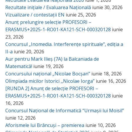
Rezultate Evaluarea Națională 2026
iulie 1, 2026
Rezultate inițiale / Evaluarea Națională
iunie 30, 2026
Vizualizare / contestații EN
iunie 25, 2026
Anunț prelungire selecție PROFESORI –
ERASMUS+2025-1-RO01-KA121-SCH-000320128
iunie
23, 2026
Concursul „Inomedia. Interferențe spirituale”, ediția a
II-a
iunie 20, 2026
Aur pentru Mark Ilieș (7A) la Balcaniada de
Matematică!
iunie 19, 2026
Concursului național „Nicolae Bocșan”
iunie 18, 2026
Olimpiada micilor Istorici ,,Nicolae Iorga”
iunie 16, 2026
[RUNDA 2] Anunț de selecție PROFESORI –
ERASMUS+2025-1-RO01-KA121-SCH-000320128
iunie
16, 2026
Concursul Național de Informatică “Urmașii lui Moisil”
iunie 12, 2026
Aforismele lui Brâncuși – premierea
iunie 10, 2026