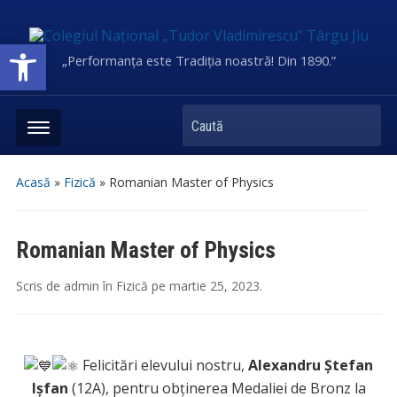
Deschide bara de unelte
„Performanța este Tradiția noastră! Din 1890.”
Caută
Acasă
»
Fizică
»
Romanian Master of Physics
Romanian Master of Physics
Scris de
admin
în
Fizică
pe
martie 25, 2023
.
Felicitări elevului nostru,
Alexandru Ștefan
Ișfan
(12A), pentru obținerea Medaliei de Bronz la