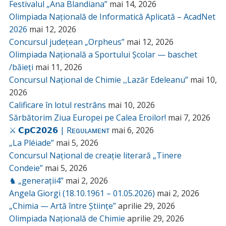
Festivalul „Ana Blandiana”
mai 14, 2026
Olimpiada Națională de Informatică Aplicată – AcadNet
2026
mai 12, 2026
Concursul județean „Orpheus”
mai 12, 2026
Olimpiada Națională a Sportului Școlar — baschet
/băieți
mai 11, 2026
Concursul Național de Chimie ,,Lazăr Edeleanu”
mai 10,
2026
Calificare în lotul restrâns
mai 10, 2026
Sărbătorim Ziua Europei pe Calea Eroilor!
mai 7, 2026
⚔️ 𝗖𝗽𝗖𝟮𝟬𝟮𝟲 | Rᴇɢᴜʟᴀᴍᴇɴᴛ
mai 6, 2026
„La Pléiade”
mai 5, 2026
Concursul Național de creație literară „Tinere
Condeie”
mai 5, 2026
♞ „generații4”
mai 2, 2026
Angela Giorgi (18.10.1961 – 01.05.2026)
mai 2, 2026
„Chimia — Artă între Științe”
aprilie 29, 2026
Olimpiada Națională de Chimie
aprilie 29, 2026