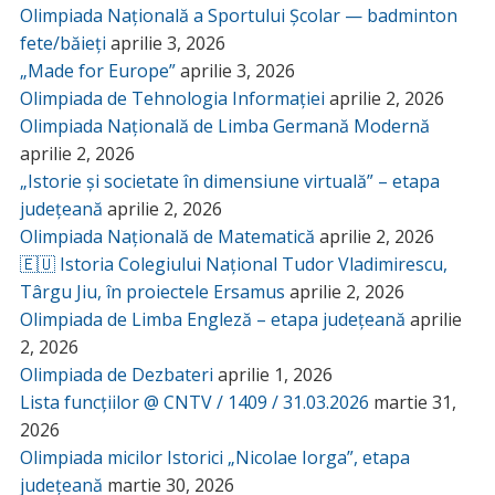
Olimpiada Națională a Sportului Școlar — badminton
fete/băieți
aprilie 3, 2026
„Made for Europe”
aprilie 3, 2026
Olimpiada de Tehnologia Informației
aprilie 2, 2026
Olimpiada Națională de Limba Germană Modernă
aprilie 2, 2026
„Istorie și societate în dimensiune virtuală” – etapa
județeană
aprilie 2, 2026
Olimpiada Națională de Matematică
aprilie 2, 2026
🇪🇺 Istoria Colegiului Național Tudor Vladimirescu,
Târgu Jiu, în proiectele Ersamus
aprilie 2, 2026
Olimpiada de Limba Engleză – etapa județeană
aprilie
2, 2026
Olimpiada de Dezbateri
aprilie 1, 2026
Lista funcțiilor @ CNTV / 1409 / 31.03.2026
martie 31,
2026
Olimpiada micilor Istorici „Nicolae Iorga”, etapa
județeană
martie 30, 2026