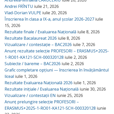
Andreea-Mihaela CĂRUCERIU
iulie 26, 2026
Andrei FRÎNTU
iulie 21, 2026
Vlad-Dorian VULPE
iulie 20, 2026
Înscrierea în clasa a IX-a, anul școlar 2026-2027
iulie
15, 2026
Rezultate finale / Evaluarea Națională
iulie 8, 2026
Rezultate Bacalaureat 2026
iulie 8, 2026
Vizualizare / contestație – BAC2026
iulie 7, 2026
Anunț rezultate selecție PROFESORI – ERASMUS+2025-
1-RO01-KA121-SCH-000320128
iulie 2, 2026
Subiecte / bareme – BAC2026
iulie 2, 2026
Grafic completare opțiuni — înscrierea în învățământul
liceal
iulie 1, 2026
Rezultate Evaluarea Națională 2026
iulie 1, 2026
Rezultate inițiale / Evaluarea Națională
iunie 30, 2026
Vizualizare / contestații EN
iunie 25, 2026
Anunț prelungire selecție PROFESORI –
ERASMUS+2025-1-RO01-KA121-SCH-000320128
iunie