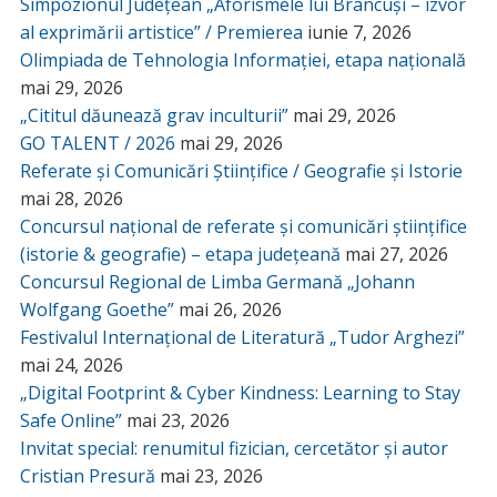
Simpozionul Județean „Aforismele lui Brâncuși – izvor
al exprimării artistice” / Premierea
iunie 7, 2026
Olimpiada de Tehnologia Informației, etapa națională
mai 29, 2026
„Cititul dăunează grav inculturii”
mai 29, 2026
GO TALENT / 2026
mai 29, 2026
Referate și Comunicări Științifice / Geografie și Istorie
mai 28, 2026
Concursul național de referate și comunicări științifice
(istorie & geografie) – etapa județeană
mai 27, 2026
Concursul Regional de Limba Germană „Johann
Wolfgang Goethe”
mai 26, 2026
Festivalul Internațional de Literatură „Tudor Arghezi”
mai 24, 2026
„Digital Footprint & Cyber Kindness: Learning to Stay
Safe Online”
mai 23, 2026
Invitat special: renumitul fizician, cercetător și autor
Cristian Presură
mai 23, 2026