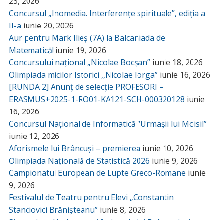
23, 2026
Concursul „Inomedia. Interferențe spirituale”, ediția a
II-a
iunie 20, 2026
Aur pentru Mark Ilieș (7A) la Balcaniada de
Matematică!
iunie 19, 2026
Concursului național „Nicolae Bocșan”
iunie 18, 2026
Olimpiada micilor Istorici ,,Nicolae Iorga”
iunie 16, 2026
[RUNDA 2] Anunț de selecție PROFESORI –
ERASMUS+2025-1-RO01-KA121-SCH-000320128
iunie
16, 2026
Concursul Național de Informatică “Urmașii lui Moisil”
iunie 12, 2026
Aforismele lui Brâncuși – premierea
iunie 10, 2026
Olimpiada Națională de Statistică 2026
iunie 9, 2026
Campionatul European de Lupte Greco-Romane
iunie
9, 2026
Festivalul de Teatru pentru Elevi „Constantin
Stanciovici Brănișteanu”
iunie 8, 2026