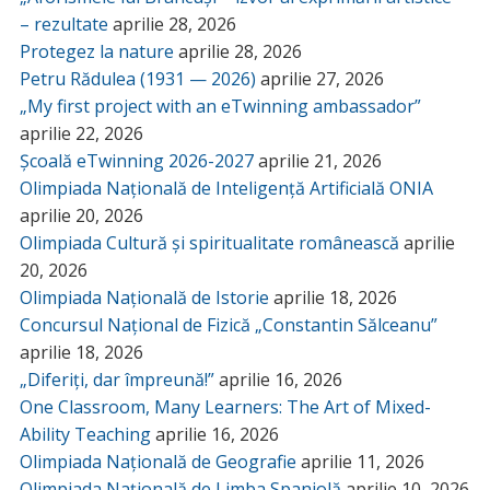
– rezultate
aprilie 28, 2026
Protegez la nature
aprilie 28, 2026
Petru Rădulea (1931 — 2026)
aprilie 27, 2026
„My first project with an eTwinning ambassador”
aprilie 22, 2026
Școală eTwinning 2026-2027
aprilie 21, 2026
Olimpiada Națională de Inteligență Artificială ONIA
aprilie 20, 2026
Olimpiada Cultură și spiritualitate românească
aprilie
20, 2026
Olimpiada Națională de Istorie
aprilie 18, 2026
Concursul Național de Fizică „Constantin Sălceanu”
aprilie 18, 2026
„Diferiți, dar împreună!”
aprilie 16, 2026
One Classroom, Many Learners: The Art of Mixed-
Ability Teaching
aprilie 16, 2026
Olimpiada Națională de Geografie
aprilie 11, 2026
Olimpiada Națională de Limba Spaniolă
aprilie 10, 2026