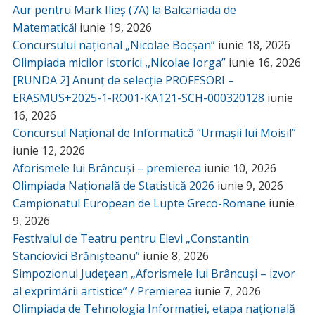
Aur pentru Mark Ilieș (7A) la Balcaniada de
Matematică!
iunie 19, 2026
Concursului național „Nicolae Bocșan”
iunie 18, 2026
Olimpiada micilor Istorici ,,Nicolae Iorga”
iunie 16, 2026
[RUNDA 2] Anunț de selecție PROFESORI –
ERASMUS+2025-1-RO01-KA121-SCH-000320128
iunie
16, 2026
Concursul Național de Informatică “Urmașii lui Moisil”
iunie 12, 2026
Aforismele lui Brâncuși – premierea
iunie 10, 2026
Olimpiada Națională de Statistică 2026
iunie 9, 2026
Campionatul European de Lupte Greco-Romane
iunie
9, 2026
Festivalul de Teatru pentru Elevi „Constantin
Stanciovici Brănișteanu”
iunie 8, 2026
Simpozionul Județean „Aforismele lui Brâncuși – izvor
al exprimării artistice” / Premierea
iunie 7, 2026
Olimpiada de Tehnologia Informației, etapa națională