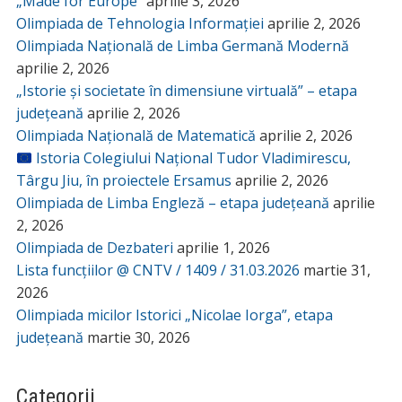
„Made for Europe”
aprilie 3, 2026
Olimpiada de Tehnologia Informației
aprilie 2, 2026
Olimpiada Națională de Limba Germană Modernă
aprilie 2, 2026
„Istorie și societate în dimensiune virtuală” – etapa
județeană
aprilie 2, 2026
Olimpiada Națională de Matematică
aprilie 2, 2026
Istoria Colegiului Național Tudor Vladimirescu,
Târgu Jiu, în proiectele Ersamus
aprilie 2, 2026
Olimpiada de Limba Engleză – etapa județeană
aprilie
2, 2026
Olimpiada de Dezbateri
aprilie 1, 2026
Lista funcțiilor @ CNTV / 1409 / 31.03.2026
martie 31,
2026
Olimpiada micilor Istorici „Nicolae Iorga”, etapa
județeană
martie 30, 2026
Categorii