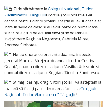
Zi de sărbătoare la
Colegiul Național „Tudor
Vladimirescu” Târgu Jiu
! Porțile școlii noastre s-au
deschis pentru viitorii școlari! Aceștia au avut ocazia să
intre în sălile de clasă și au avut parte de numeroase
surprize alături de actualii elevi și de doamnele
învățătoare Reghina Negoescu, Gabriela Mirea,
Andreea Ciobotea.
Ne-au onorat cu prezența doamna inspector
general Marcela Mrejeru, doamna director Cristina
Goanță, doamna director-adjunct Vasilica Udriștoiu și
domnul director-adjunct Bogdan Rădulea-Zamfirescu.
Stimați părinți, dragi viitori școlari, vă așteptăm la
toamnă să faceți parte din marea familie a
Colegiului
Național „Tudor Vladimirescu” Târgu Jiu
!