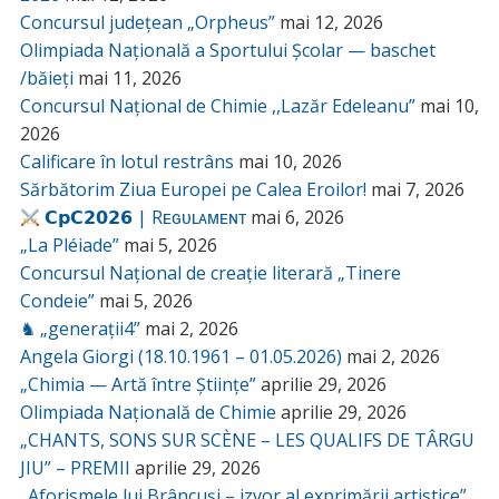
Concursul județean „Orpheus”
mai 12, 2026
Olimpiada Națională a Sportului Școlar — baschet
/băieți
mai 11, 2026
Concursul Național de Chimie ,,Lazăr Edeleanu”
mai 10,
2026
Calificare în lotul restrâns
mai 10, 2026
Sărbătorim Ziua Europei pe Calea Eroilor!
mai 7, 2026
𝗖𝗽𝗖𝟮𝟬𝟮𝟲 | Rᴇɢᴜʟᴀᴍᴇɴᴛ
mai 6, 2026
„La Pléiade”
mai 5, 2026
Concursul Național de creație literară „Tinere
Condeie”
mai 5, 2026
♞ „generații4”
mai 2, 2026
Angela Giorgi (18.10.1961 – 01.05.2026)
mai 2, 2026
„Chimia — Artă între Științe”
aprilie 29, 2026
Olimpiada Națională de Chimie
aprilie 29, 2026
„CHANTS, SONS SUR SCÈNE – LES QUALIFS DE TÂRGU
JIU” – PREMII
aprilie 29, 2026
„Aforismele lui Brâncuși – izvor al exprimării artistice”