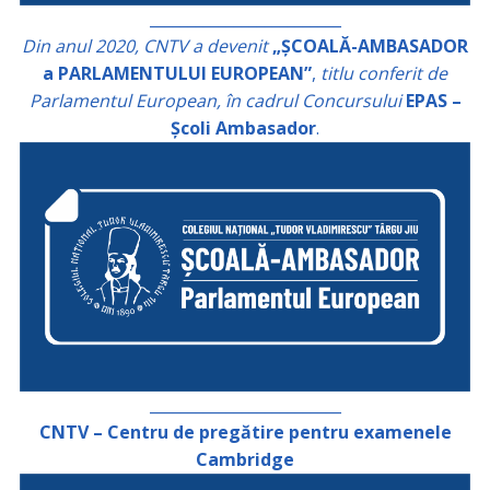
_________________________
Din anul 2020, CNTV a devenit
„ȘCOALĂ-AMBASADOR
a PARLAMENTULUI EUROPEAN”
,
titlu conferit de
Parlamentul European, în cadrul Concursului
EPAS –
Școli Ambasador
.
_________________________
CNTV – Centru de pregătire pentru examenele
Cambridge