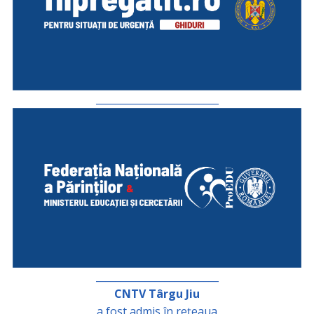
_________________________
_________________________
CNTV Târgu Jiu
a fost admis în rețeaua