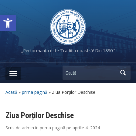
Deschide bara de unelte
„Performanța este Tradiția noastră! Din 1890.”
Caută
Acasă
»
prima pagină
»
Ziua Porților Deschise
Ziua Porților Deschise
Scris de
admin
în
prima pagină
pe
aprilie 4, 2024
.