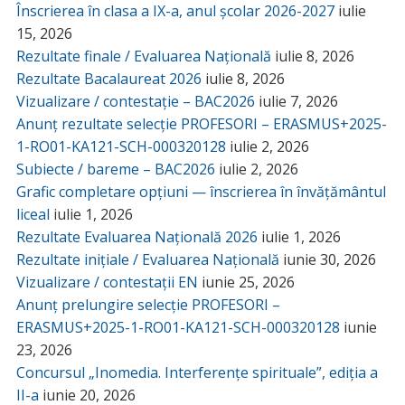
Înscrierea în clasa a IX-a, anul școlar 2026-2027
iulie
15, 2026
Rezultate finale / Evaluarea Națională
iulie 8, 2026
Rezultate Bacalaureat 2026
iulie 8, 2026
Vizualizare / contestație – BAC2026
iulie 7, 2026
Anunț rezultate selecție PROFESORI – ERASMUS+2025-
1-RO01-KA121-SCH-000320128
iulie 2, 2026
Subiecte / bareme – BAC2026
iulie 2, 2026
Grafic completare opțiuni — înscrierea în învățământul
liceal
iulie 1, 2026
Rezultate Evaluarea Națională 2026
iulie 1, 2026
Rezultate inițiale / Evaluarea Națională
iunie 30, 2026
Vizualizare / contestații EN
iunie 25, 2026
Anunț prelungire selecție PROFESORI –
ERASMUS+2025-1-RO01-KA121-SCH-000320128
iunie
23, 2026
Concursul „Inomedia. Interferențe spirituale”, ediția a
II-a
iunie 20, 2026