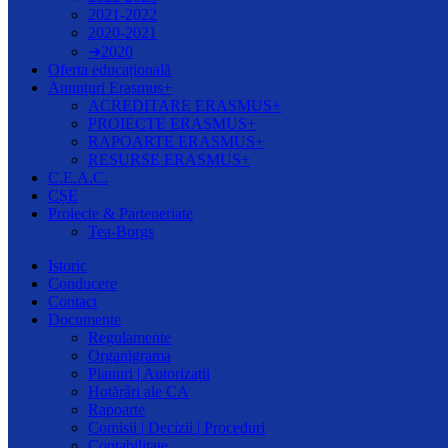
2021-2022
2020-2021
➔2020
Oferta educațională
Anunțuri Erasmus+
ACREDITARE ERASMUS+
PROIECTE ERASMUS+
RAPOARTE ERASMUS+
RESURSE ERASMUS+
C.E.A.C.
CȘE
Proiecte & Parteneriate
Tea-Borgs
Istoric
Conducere
Contact
Documente
Regulamente
Organigrama
Planuri | Autorizații
Hotărâri ale CA
Rapoarte
Comisii | Decizii | Proceduri
Contabilitate