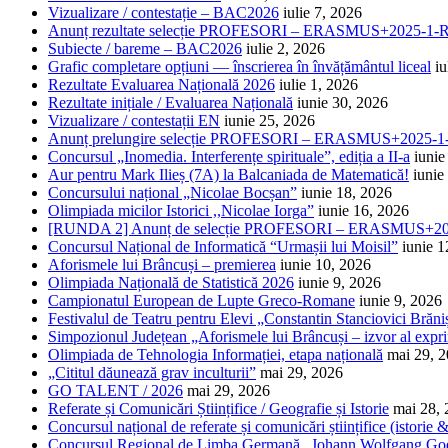
Vizualizare / contestație – BAC2026
iulie 7, 2026
Anunț rezultate selecție PROFESORI – ERASMUS+2025-
Subiecte / bareme – BAC2026
iulie 2, 2026
Grafic completare opțiuni — înscrierea în învățământul liceal
iu
Rezultate Evaluarea Națională 2026
iulie 1, 2026
Rezultate inițiale / Evaluarea Națională
iunie 30, 2026
Vizualizare / contestații EN
iunie 25, 2026
Anunț prelungire selecție PROFESORI – ERASMUS+2025
Concursul „Inomedia. Interferențe spirituale”, ediția a II-a
iunie
Aur pentru Mark Ilieș (7A) la Balcaniada de Matematică!
iunie
Concursului național „Nicolae Bocșan”
iunie 18, 2026
Olimpiada micilor Istorici ,,Nicolae Iorga”
iunie 16, 2026
[RUNDA 2] Anunț de selecție PROFESORI – ERASMUS+2
Concursul Național de Informatică “Urmașii lui Moisil”
iunie 1
Aforismele lui Brâncuși – premierea
iunie 10, 2026
Olimpiada Națională de Statistică 2026
iunie 9, 2026
Campionatul European de Lupte Greco-Romane
iunie 9, 2026
Festivalul de Teatru pentru Elevi „Constantin Stanciovici Brăni
Simpozionul Județean „Aforismele lui Brâncuși – izvor al exprim
Olimpiada de Tehnologia Informației, etapa națională
mai 29, 
„Cititul dăunează grav inculturii”
mai 29, 2026
GO TALENT / 2026
mai 29, 2026
Referate și Comunicări Științifice / Geografie și Istorie
mai 28,
Concursul național de referate și comunicări științifice (istorie
Concursul Regional de Limba Germană „Johann Wolfgang Go