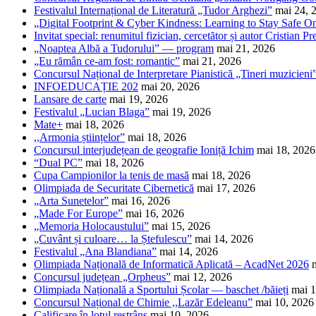
Festivalul Internațional de Literatură „Tudor Arghezi”
mai 24, 
„Digital Footprint & Cyber Kindness: Learning to Stay Safe O
Invitat special: renumitul fizician, cercetător și autor Cristian Pr
„Noaptea Albă a Tudorului” — program
mai 21, 2026
„Eu rămân ce-am fost: romantic”
mai 21, 2026
Concursul Național de Interpretare Pianistică „Tineri muzicieni
INFOEDUCAȚIE 202
mai 20, 2026
Lansare de carte
mai 19, 2026
Festivalul „Lucian Blaga”
mai 19, 2026
Mate+
mai 18, 2026
,,Armonia științelor”
mai 18, 2026
Concursul interjudețean de geografie Ioniță Ichim
mai 18, 2026
“Dual PC”
mai 18, 2026
Cupa Campionilor la tenis de masă
mai 18, 2026
Olimpiada de Securitate Cibernetică
mai 17, 2026
„Arta Sunetelor”
mai 16, 2026
„Made For Europe”
mai 16, 2026
„Memoria Holocaustului”
mai 15, 2026
„Cuvânt și culoare… la Ștefulescu”
mai 14, 2026
Festivalul „Ana Blandiana”
mai 14, 2026
Olimpiada Națională de Informatică Aplicată – AcadNet 2026
Concursul județean „Orpheus”
mai 12, 2026
Olimpiada Națională a Sportului Școlar — baschet /băieți
mai 1
Concursul Național de Chimie ,,Lazăr Edeleanu”
mai 10, 2026
Calificare în lotul restrâns
mai 10, 2026