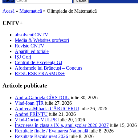
Caută
Acasă
»
Matematică
»
Olimpiada de Matematică
CNTV+
absolvențiCNTV
Media & Websites profesori
Reviste CNTV
Apariții editoriale
IȘJ Gorj
Centrul de Excelență GJ
Aforismele lui Brâncuși – Concurs
RESURSE ERASMUS+
Articole publicate
Andra-Gabriela CÎRSTOIU
iulie 30, 2026
Vlad-Ioan ȚÎR
iulie 27, 2026
Andreea-Mihaela CĂRUCERIU
iulie 26, 2026
Andrei FRÎNTU
iulie 21, 2026
Vlad-Dorian VULPE
iulie 20, 2026
Înscrierea în clasa a IX-a, anul școlar 2026-2027
iulie 15, 2026
Rezultate finale / Evaluarea Națională
iulie 8, 2026
Rezultate Bacalaureat 2026
iulie 8, 2026