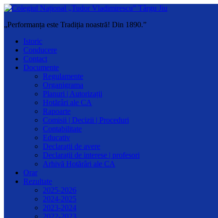
„Performanța este Tradiția noastră! Din 1890.”
Istoric
Conducere
Contact
Documente
Regulamente
Organigrama
Planuri | Autorizații
Hotărâri ale CA
Rapoarte
Comisii | Decizii | Proceduri
Contabilitate
Educativ
Declarații de avere
Declarații de interese | profesori
Arhivă Hotărâri ale CA
Orar
Rezultate
2025-2026
2024-2025
2023-2024
2022-2023