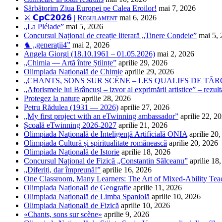
Sărbătorim Ziua Europei pe Calea Eroilor!
mai 7, 2026
⚔️ 𝗖𝗽𝗖𝟮𝟬𝟮𝟲 | Rᴇɢᴜʟᴀᴍᴇɴᴛ
mai 6, 2026
„La Pléiade”
mai 5, 2026
Concursul Național de creație literară „Tinere Condeie”
mai 5,
♞ „generații4”
mai 2, 2026
Angela Giorgi (18.10.1961 – 01.05.2026)
mai 2, 2026
„Chimia — Artă între Științe”
aprilie 29, 2026
Olimpiada Națională de Chimie
aprilie 29, 2026
„CHANTS, SONS SUR SCÈNE – LES QUALIFS DE TÂRG
„Aforismele lui Brâncuși – izvor al exprimării artistice” – rezult
Protegez la nature
aprilie 28, 2026
Petru Rădulea (1931 — 2026)
aprilie 27, 2026
„My first project with an eTwinning ambassador”
aprilie 22, 2
Școală eTwinning 2026-2027
aprilie 21, 2026
Olimpiada Națională de Inteligență Artificială ONIA
aprilie 20
Olimpiada Cultură și spiritualitate românească
aprilie 20, 2026
Olimpiada Națională de Istorie
aprilie 18, 2026
Concursul Național de Fizică „Constantin Sălceanu”
aprilie 18
„Diferiți, dar împreună!”
aprilie 16, 2026
One Classroom, Many Learners: The Art of Mixed-Ability Tea
Olimpiada Națională de Geografie
aprilie 11, 2026
Olimpiada Națională de Limba Spaniolă
aprilie 10, 2026
Olimpiada Națională de Fizică
aprilie 10, 2026
«Chants, sons sur scène»
aprilie 9, 2026