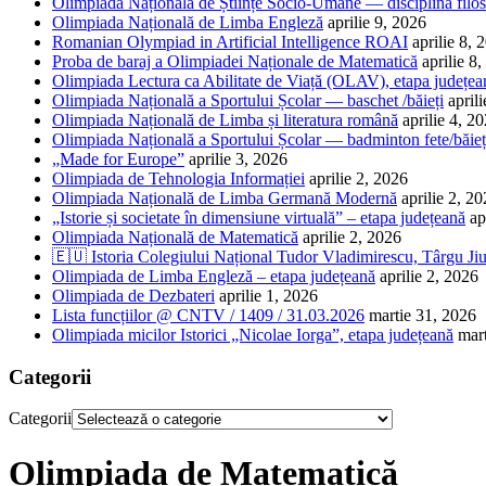
Olimpiada Națională de Științe Socio-Umane — disciplina filos
Olimpiada Națională de Limba Engleză
aprilie 9, 2026
Romanian Olympiad in Artificial Intelligence ROAI
aprilie 8, 
Proba de baraj a Olimpiadei Naționale de Matematică
aprilie 8
Olimpiada Lectura ca Abilitate de Viață (OLAV), etapa județea
Olimpiada Națională a Sportului Școlar — baschet /băieți
april
Olimpiada Națională de Limba și literatura română
aprilie 4, 2
Olimpiada Națională a Sportului Școlar — badminton fete/băieț
„Made for Europe”
aprilie 3, 2026
Olimpiada de Tehnologia Informației
aprilie 2, 2026
Olimpiada Națională de Limba Germană Modernă
aprilie 2, 2
„Istorie și societate în dimensiune virtuală” – etapa județeană
ap
Olimpiada Națională de Matematică
aprilie 2, 2026
🇪🇺 Istoria Colegiului Național Tudor Vladimirescu, Târgu Jiu
Olimpiada de Limba Engleză – etapa județeană
aprilie 2, 2026
Olimpiada de Dezbateri
aprilie 1, 2026
Lista funcțiilor @ CNTV / 1409 / 31.03.2026
martie 31, 2026
Olimpiada micilor Istorici „Nicolae Iorga”, etapa județeană
mar
Categorii
Categorii
Olimpiada de Matematică