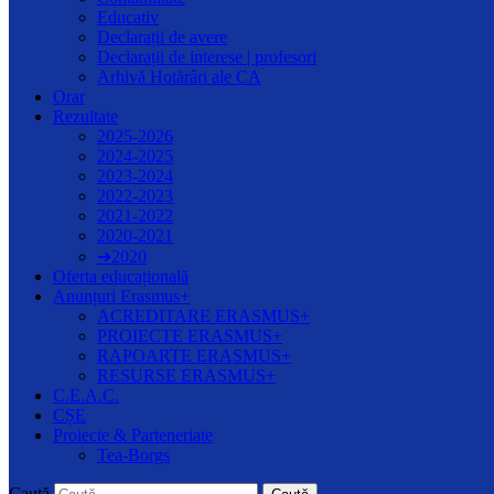
Educativ
Declarații de avere
Declarații de interese | profesori
Arhivă Hotărâri ale CA
Orar
Rezultate
2025-2026
2024-2025
2023-2024
2022-2023
2021-2022
2020-2021
➔2020
Oferta educațională
Anunțuri Erasmus+
ACREDITARE ERASMUS+
PROIECTE ERASMUS+
RAPOARTE ERASMUS+
RESURSE ERASMUS+
C.E.A.C.
CȘE
Proiecte & Parteneriate
Tea-Borgs
Caută