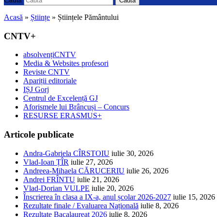
Caută
Acasă
»
Științe
»
Științele Pământului
CNTV+
absolvențiCNTV
Media & Websites profesori
Reviste CNTV
Apariții editoriale
IȘJ Gorj
Centrul de Excelență GJ
Aforismele lui Brâncuși – Concurs
RESURSE ERASMUS+
Articole publicate
Andra-Gabriela CÎRSTOIU
iulie 30, 2026
Vlad-Ioan ȚÎR
iulie 27, 2026
Andreea-Mihaela CĂRUCERIU
iulie 26, 2026
Andrei FRÎNTU
iulie 21, 2026
Vlad-Dorian VULPE
iulie 20, 2026
Înscrierea în clasa a IX-a, anul școlar 2026-2027
iulie 15, 2026
Rezultate finale / Evaluarea Națională
iulie 8, 2026
Rezultate Bacalaureat 2026
iulie 8, 2026