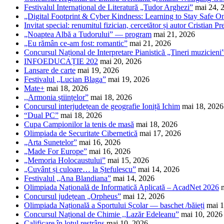
Festivalul Internațional de Literatură „Tudor Arghezi”
mai 24, 
„Digital Footprint & Cyber Kindness: Learning to Stay Safe O
Invitat special: renumitul fizician, cercetător și autor Cristian Pr
„Noaptea Albă a Tudorului” — program
mai 21, 2026
„Eu rămân ce-am fost: romantic”
mai 21, 2026
Concursul Național de Interpretare Pianistică „Tineri muzicieni
INFOEDUCAȚIE 202
mai 20, 2026
Lansare de carte
mai 19, 2026
Festivalul „Lucian Blaga”
mai 19, 2026
Mate+
mai 18, 2026
,,Armonia științelor”
mai 18, 2026
Concursul interjudețean de geografie Ioniță Ichim
mai 18, 2026
“Dual PC”
mai 18, 2026
Cupa Campionilor la tenis de masă
mai 18, 2026
Olimpiada de Securitate Cibernetică
mai 17, 2026
„Arta Sunetelor”
mai 16, 2026
„Made For Europe”
mai 16, 2026
„Memoria Holocaustului”
mai 15, 2026
„Cuvânt și culoare… la Ștefulescu”
mai 14, 2026
Festivalul „Ana Blandiana”
mai 14, 2026
Olimpiada Națională de Informatică Aplicată – AcadNet 2026
Concursul județean „Orpheus”
mai 12, 2026
Olimpiada Națională a Sportului Școlar — baschet /băieți
mai 1
Concursul Național de Chimie ,,Lazăr Edeleanu”
mai 10, 2026
Calificare în lotul restrâns
mai 10, 2026