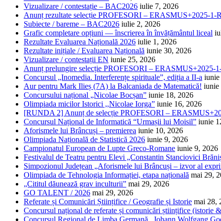
Vizualizare / contestație – BAC2026
iulie 7, 2026
Anunț rezultate selecție PROFESORI – ERASMUS+2025-
Subiecte / bareme – BAC2026
iulie 2, 2026
Grafic completare opțiuni — înscrierea în învățământul liceal
iu
Rezultate Evaluarea Națională 2026
iulie 1, 2026
Rezultate inițiale / Evaluarea Națională
iunie 30, 2026
Vizualizare / contestații EN
iunie 25, 2026
Anunț prelungire selecție PROFESORI – ERASMUS+2025
Concursul „Inomedia. Interferențe spirituale”, ediția a II-a
iunie
Aur pentru Mark Ilieș (7A) la Balcaniada de Matematică!
iunie
Concursului național „Nicolae Bocșan”
iunie 18, 2026
Olimpiada micilor Istorici ,,Nicolae Iorga”
iunie 16, 2026
[RUNDA 2] Anunț de selecție PROFESORI – ERASMUS+2
Concursul Național de Informatică “Urmașii lui Moisil”
iunie 1
Aforismele lui Brâncuși – premierea
iunie 10, 2026
Olimpiada Națională de Statistică 2026
iunie 9, 2026
Campionatul European de Lupte Greco-Romane
iunie 9, 2026
Festivalul de Teatru pentru Elevi „Constantin Stanciovici Brăni
Simpozionul Județean „Aforismele lui Brâncuși – izvor al exprim
Olimpiada de Tehnologia Informației, etapa națională
mai 29, 
„Cititul dăunează grav inculturii”
mai 29, 2026
GO TALENT / 2026
mai 29, 2026
Referate și Comunicări Științifice / Geografie și Istorie
mai 28,
Concursul național de referate și comunicări științifice (istorie
Concursul Regional de Limba Germană „Johann Wolfgang Go