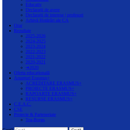
Educativ
Declarații de avere
Declarații de interese | profesori
Arhivă Hotărâri ale CA
Orar
Rezultate
2025-2026
2024-2025
2023-2024
2022-2023
2021-2022
2020-2021
➔2020
Oferta educațională
Anunțuri Erasmus+
ACREDITARE ERASMUS+
PROIECTE ERASMUS+
RAPOARTE ERASMUS+
RESURSE ERASMUS+
C.E.A.C.
CȘE
Proiecte & Parteneriate
Tea-Borgs
Caută