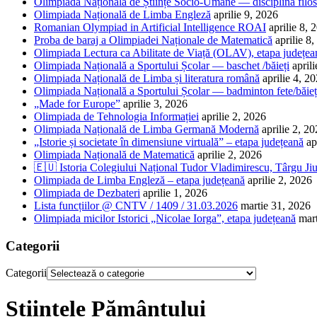
Olimpiada Națională de Științe Socio-Umane — disciplina filos
Olimpiada Națională de Limba Engleză
aprilie 9, 2026
Romanian Olympiad in Artificial Intelligence ROAI
aprilie 8, 
Proba de baraj a Olimpiadei Naționale de Matematică
aprilie 8
Olimpiada Lectura ca Abilitate de Viață (OLAV), etapa județea
Olimpiada Națională a Sportului Școlar — baschet /băieți
april
Olimpiada Națională de Limba și literatura română
aprilie 4, 2
Olimpiada Națională a Sportului Școlar — badminton fete/băieț
„Made for Europe”
aprilie 3, 2026
Olimpiada de Tehnologia Informației
aprilie 2, 2026
Olimpiada Națională de Limba Germană Modernă
aprilie 2, 2
„Istorie și societate în dimensiune virtuală” – etapa județeană
ap
Olimpiada Națională de Matematică
aprilie 2, 2026
🇪🇺 Istoria Colegiului Național Tudor Vladimirescu, Târgu Jiu
Olimpiada de Limba Engleză – etapa județeană
aprilie 2, 2026
Olimpiada de Dezbateri
aprilie 1, 2026
Lista funcțiilor @ CNTV / 1409 / 31.03.2026
martie 31, 2026
Olimpiada micilor Istorici „Nicolae Iorga”, etapa județeană
mar
Categorii
Categorii
Științele Pământului