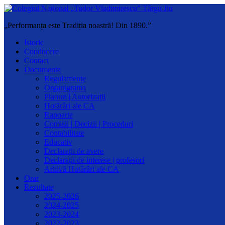
„Performanța este Tradiția noastră! Din 1890.”
Istoric
Conducere
Contact
Documente
Regulamente
Organigrama
Planuri | Autorizații
Hotărâri ale CA
Rapoarte
Comisii | Decizii | Proceduri
Contabilitate
Educativ
Declarații de avere
Declarații de interese | profesori
Arhivă Hotărâri ale CA
Orar
Rezultate
2025-2026
2024-2025
2023-2024
2022-2023