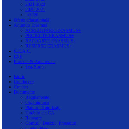
2021-2022
2020-2021
➔2020
Oferta educațională
Anunțuri Erasmus+
ACREDITARE ERASMUS+
PROIECTE ERASMUS+
RAPOARTE ERASMUS+
RESURSE ERASMUS+
C.E.A.C.
CȘE
Proiecte & Parteneriate
Tea-Borgs
Istoric
Conducere
Contact
Documente
Regulamente
Organigrama
Planuri | Autorizații
Hotărâri ale CA
Rapoarte
Comisii | Decizii | Proceduri
Contabilitate