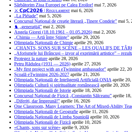
Sărbătorim Ziua Europei pe Calea Eroilor!
mai 7, 2026
⚔️ 𝗖𝗽𝗖𝟮𝟬𝟮𝟲 | Rᴇɢᴜʟᴀᴍᴇɴᴛ
mai 6, 2026
„La Pléiade”
mai 5, 2026
Concursul Național de creație literară „Tinere Condeie”
mai 5,
♞ „generații4”
mai 2, 2026
Angela Giorgi (18.10.1961 – 01.05.2026)
mai 2, 2026
„Chimia — Artă între Științe”
aprilie 29, 2026
Olimpiada Națională de Chimie
aprilie 29, 2026
„CHANTS, SONS SUR SCÈNE – LES QUALIFS DE TÂRG
„Aforismele lui Brâncuși – izvor al exprimării artistice” – rezult
Protegez la nature
aprilie 28, 2026
Petru Rădulea (1931 — 2026)
aprilie 27, 2026
„My first project with an eTwinning ambassador”
aprilie 22, 2
Școală eTwinning 2026-2027
aprilie 21, 2026
Olimpiada Națională de Inteligență Artificială ONIA
aprilie 20
Olimpiada Cultură și spiritualitate românească
aprilie 20, 2026
Olimpiada Națională de Istorie
aprilie 18, 2026
Concursul Național de Fizică „Constantin Sălceanu”
aprilie 18
„Diferiți, dar împreună!”
aprilie 16, 2026
One Classroom, Many Learners: The Art of Mixed-Ability Tea
Olimpiada Națională de Geografie
aprilie 11, 2026
Olimpiada Națională de Limba Spaniolă
aprilie 10, 2026
Olimpiada Națională de Fizică
aprilie 10, 2026
«Chants, sons sur scène»
aprilie 9, 2026